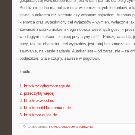
gospodarczej www.europe-tour.pl jest w sam raz tak dla pielgrzym
Podróż nie jedno ma oblicze oraz wiele rozmaitych kierunków, a 
łatwiej autokarem niż piechotą czy własnym pojazdem. Autobus 
kierowca oraz wytęskniony cel wyjazdów – wymień, wyłącznie jaki
Zawarcie związku małżeńskiego i dowóz weselnych gości – proszę
w odległym mieście – z jakiej przyczyny nie? – Proszę wsiadać, j
nocy, tak jak charakter i cel wyjazdów, jest tutaj bez znaczenia –
zawołanie, na każde żądanie. Autokar jest – od zaraz, nie – za chw
podjeździe. Stale czujny, zawsze w pogotowiu.
źródło:
———————————
1.
http://rockyhorror-stage.de
2.
przeczytaj więcej
3.
http://rokwood.eu
4.
http://ronald-brachmann.de
5.
http://root-guide.de
CATEGORIES:
POMOC OSOBOM STARSZYM