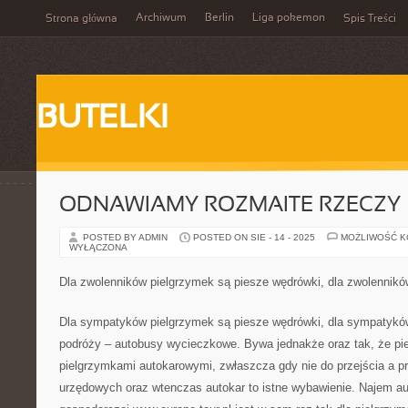
Archiwum
Berlin
Liga pokemon
Strona główna
Spis Treści
BUTELKI
ODNAWIAMY ROZMAITE RZECZY
POSTED BY ADMIN
POSTED ON SIE - 14 - 2025
MOŻLIWOŚĆ 
WYŁĄCZONA
Dla zwolenników pielgrzymek są piesze wędrówki, dla zwolenników
Dla sympatyków pielgrzymek są piesze wędrówki, dla sympatyków 
podróży – autobusy wycieczkowe. Bywa jednakże oraz tak, że pie
pielgrzymkami autokarowymi, zwłaszcza gdy nie do przejścia a prz
urzędowych oraz wtenczas autokar to istne wybawienie. Najem a