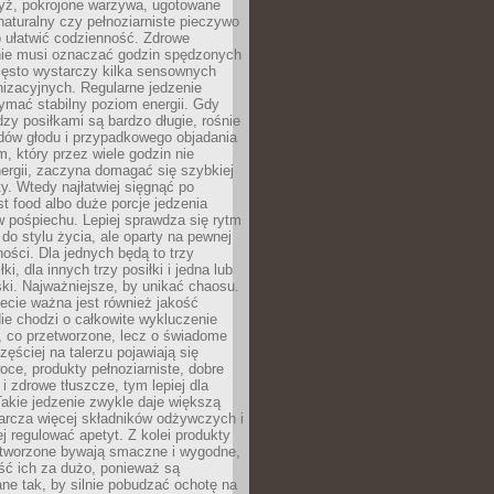
yż, pokrojone warzywa, ugotowane
t naturalny czy pełnoziarniste pieczywo
 ułatwić codzienność. Zdrowe
nie musi oznaczać godzin spędzonych
zęsto wystarczy kilka sensownych
nizacyjnych. Regularne jedzenie
ymać stabilny poziom energii. Gdy
zy posiłkami są bardzo długie, rośnie
dów głodu i przypadkowego objadania
m, który przez wiele godzin nie
ergii, zaczyna domagać się szybkiej
. Wtedy najłatwiej sięgnąć po
st food albo duże porcje jedzenia
 pośpiechu. Lepiej sprawdza się rytm
o stylu życia, ale oparty na pewnej
ości. Dla jednych będą to trzy
ki, dla innych trzy posiłki i jedna lub
ki. Najważniejsze, by unikać chaosu.
ecie ważna jest również jakość
ie chodzi o całkowite wykluczenie
, co przetworzone, lecz o świadome
zęściej na talerzu pojawiają się
ce, produkty pełnoziarniste, dobre
 i zdrowe tłuszcze, tym lepiej dla
akie jedzenie zwykle daje większą
arcza więcej składników odżywczych i
j regulować apetyt. Z kolei produkty
tworzone bywają smaczne i wygodne,
eść ich za dużo, ponieważ są
ne tak, by silnie pobudzać ochotę na