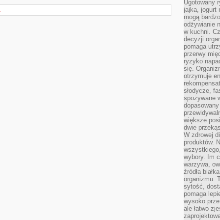
Ugotowany r
jajka, jogur
A
mogą bardzo
odżywianie 
w kuchni. C
decyzji orga
pomaga utrz
przerwy międ
ryzyko napa
się. Organiz
otrzymuje en
rekompensaty
słodycze, fa
spożywane w
dopasowany d
przewidywaln
większe posił
dwie przekąs
W zdrowej di
produktów. N
wszystkiego
wybory. Im c
warzywa, owo
źródła białka
organizmu. T
sytość, dost
pomaga lepie
wysoko prze
ale łatwo zj
zaprojektowa