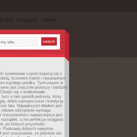
SCRIBE
FACEBOOK
TWITTER
i żywieniowe często kojarzą się z
dietą, liczeniem kalorii i nieustannym
iem każdego posiłku. Tymczasem w
 sens jest znacznie prostszy i bardziej
 Chodzi nie o krótkotrwałe
 lecz o taki sposób jedzenia, który
gię, dobre samopoczucie i kondycję
zez lata. Największym błędem jest
e zdrowe odżywianie wymaga
W rzeczywistości najważniejsza jest
i rozsądek, a nie perfekcja osiągana
dni, po których przychodzi
e. Podstawą dobrych nawyków
 jest zrozumienie, że jedzenie nie