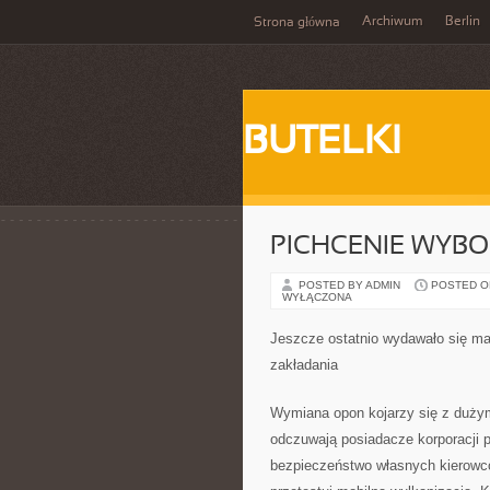
Archiwum
Berlin
Strona główna
BUTELKI
PICHCENIE WYBO
POSTED BY ADMIN
POSTED ON
WYŁĄCZONA
Jeszcze ostatnio wydawało się mał
zakładania
Wymiana opon kojarzy się z duży
odczuwają posiadacze korporacji p
bezpieczeństwo własnych kierowcó