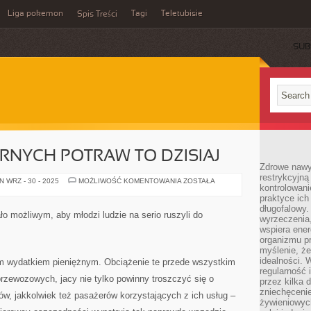
Liga pokemon
Tagi
Teletubisie
Spis Treści
SUB
RNYCH POTRAW TO DZISIAJ
Zdrowe nawyk
restrykcyjną 
PICHCENIE
 WRZ - 30 - 2025
MOŻLIWOŚĆ KOMENTOWANIA
ZOSTAŁA
kontrolowan
WYBORNYCH
POTRAW
praktyce ich
TO
długofalowy.
DZISIAJ
o możliwym, aby młodzi ludzie na serio ruszyli do
wyrzeczenia,
wspiera ener
organizmu pr
myślenie, ż
idealności. 
m wydatkiem pieniężnym. Obciążenie te przede wszystkim
regularność 
rzewozowych, jacy nie tylko powinny troszczyć się o
przez kilka 
zniechęceni
w, jakkolwiek też pasażerów korzystających z ich usług –
żywieniowych