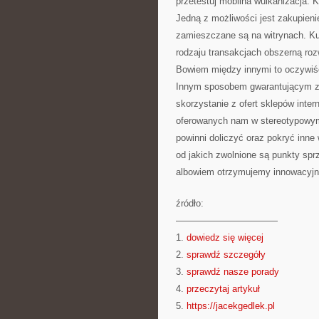
przetestuj mobilna wulkanizacja.
Jedną z możliwości jest zakupien
zamieszczane są na witrynach. Ku
rodzaju transakcjach obszerną roz
Bowiem między innymi to oczywiś
Innym sposobem gwarantującym zao
skorzystanie z ofert sklepów inte
oferowanych nam w stereotypowym
powinni doliczyć oraz pokryć inne 
od jakich zwolnione są punkty spr
albowiem otrzymujemy innowacyjn
źródło:
———————————
1.
dowiedz się więcej
2.
sprawdź szczegóły
3.
sprawdź nasze porady
4.
przeczytaj artykuł
5.
https://jacekgedlek.pl