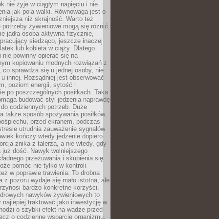
k nie żyje w ciągłym napięciu i nie
zenia jak pola walki. Równowaga jest o
zniejsza niż skrajność. Warto też
 potrzeby żywieniowe mogą się różnić.
ie jadła osoba aktywna fizycznie,
 pracujący siedząco, jeszcze inaczej
olatek lub kobieta w ciąży. Dlatego
 nie powinny opierać się na
jnym kopiowaniu modnych rozwiązań z
o, co sprawdza się u jednej osoby, nie
 u innej. Rozsądniej jest obserwować
m, poziom energii, sytość i
e po poszczególnych posiłkach. Taka
maga budować styl jedzenia naprawdę
do codziennych potrzeb. Duże
a także sposób spożywania posiłków.
pośpiechu, przed ekranem, podczas
stresie utrudnia zauważenie sygnałów
owiek kończy wtedy jedzenie dopiero
orcja znika z talerza, a nie wtedy, gdy
 już dość. Nawyk wolniejszego
kładnego przeżuwania i skupienia się
oże pomóc nie tylko w kontroli
 też w poprawie trawienia. To drobna
a z pozoru wydaje się mało istotna, ale
rzynosi bardzo konkretne korzyści.
drowych nawyków żywieniowych to
y najlepiej traktować jako inwestycję w
chodzi o szybki efekt na wadze przed
lecz o codzienne wsparcie organizmu,