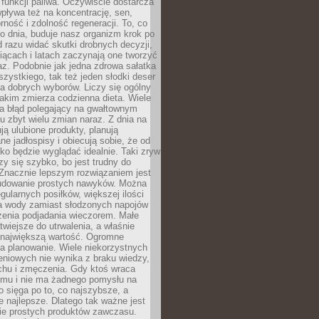
e funkcji paliwa. Oczywiście dostarcza
 wpływa też na koncentrację, sen,
orność i zdolność regeneracji. To, co
o dnia, buduje nasz organizm krok po
d razu widać skutki drobnych decyzji,
iącach i latach zaczynają one tworzyć
z. Podobnie jak jedna zdrowa sałatka
szystkiego, tak też jeden słodki deser
la dobrych wyborów. Liczy się ogólny
jakim zmierza codzienna dieta. Wiele
ia błąd polegający na gwałtownym
 zbyt wielu zmian naraz. Z dnia na
ują ulubione produkty, planują
e jadłospisy i obiecują sobie, że od
ko będzie wyglądać idealnie. Taki zryw
y się szybko, bo jest trudny do
 Znacznie lepszym rozwiązaniem jest
udowanie prostych nawyków. Można
gularnych posiłków, większej ilości
ia wody zamiast słodzonych napojów
zenia podjadania wieczorem. Małe
twiejsze do utrwalenia, a właśnie
 największą wartość. Ogromne
a planowanie. Wiele niekorzystnych
eniowych nie wynika z braku wiedzy,
chu i zmęczenia. Gdy ktoś wraca
omu i nie ma żadnego pomysłu na
wo sięga po to, co najszybsze, a
e najlepsze. Dlatego tak ważne jest
ie prostych produktów zawczasu.