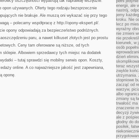
 Kierowcy oszczędności wypatrują tak naprawdę wszędzie.
pełni jedyni
energii, ale
ie opon używanych. Oferty tego rodzaju bezsprzecznie
nastrój, odp
jemy każdeg
pujących nie brakuje. Ale muszą oni wykazać się przy tego
kroku. Nie o
wagą – polecamy współpracę z http://opony-ekspert.pl/.
lecz po mies
wyraźny obra
cie opony odpowiadają za bezpieczeństwo podróżnych.
nie zmieni w
szczędzeniu paru, a nawet kilkuset złotych jest po prostu
nie przekreś
kierunek, w 
rnetowych. Ceny tam oferowane są niższe, od tych
osób popełn
wprowadzaniu
 sklepie. Albowiem sprzedawcy tych miejsc na dodatek
dzień elimin
wydatki – tutaj sprawdzi się mobilny serwis opon. Koszty,
skomplikowan
teraz wszyst
zedaży online. A co najważniejsze jakość jest zapewniana,
zwykle kończ
ą oponę.
utrzymania.
stopniowe b
zacząć od re
warzyw, pic
albo ogranic
zmiany są ła
trwałość ma
znaczenie m
decyzji żywi
ale z pośpie
głodny do d
posiłek, łat
niekonieczni
przygotowan