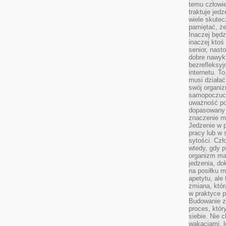
temu człowie
traktuje jed
wiele skutec
pamiętać, że
Inaczej będz
inaczej ktoś
senior, nast
dobre nawyki
bezrefleksy
internetu. T
musi działać
swój organiz
samopoczuci
uważność po
dopasowany 
znaczenie m
Jedzenie w 
pracy lub w 
sytości. Czł
wtedy, gdy p
organizm ma
jedzenia, do
na posiłku m
apetytu, ale
zmiana, któr
w praktyce p
Budowanie z
proces, któr
siebie. Nie 
wakacjami, 