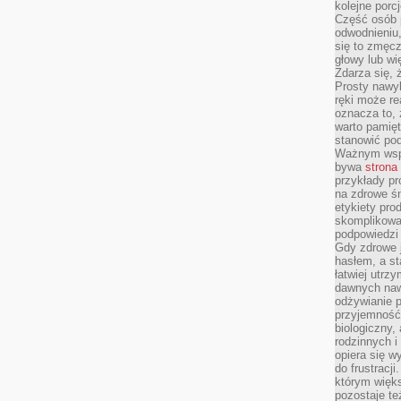
kolejne porc
Część osób p
odwodnieniu,
się to zmęc
głowy lub wi
Zdarza się, 
Prosty nawy
ręki może re
oznacza to, 
warto pamięt
stanowić po
Ważnym wspa
bywa
strona
przykłady pr
na zdrowe śn
etykiety pro
skomplikowan
podpowiedzi
Gdy zdrowe 
hasłem, a st
łatwiej utrz
dawnych naw
odżywianie 
przyjemność.
biologiczny, 
rodzinnych i
opiera się w
do frustracj
którym więk
pozostaje te