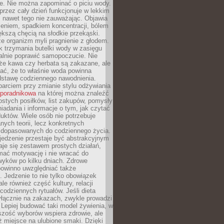
je. Nie można zapominać o piciu wody.
rzez cały dzień funkcjonuje w lekkim
 nawet tego nie zauważając. Objawia
zeniem, spadkiem koncentracji, bólem
ększą chęcią na słodkie przekąski.
że organizm myli pragnienie z głodem.
k trzymania butelki wody w zasięgu
alnie poprawić samopoczucie. Nie
że kawa czy herbata są zakazane, ale
ać, że to właśnie woda powinna
dstawę codziennego nawodnienia.
rciem przy zmianie stylu odżywiania
 poradnikowa
na której można znaleźć
ostych posiłków, list zakupów, pomysły
iadania i informacje o tym, jak czytać
duktów. Wiele osób nie potrzebuje
ych teorii, lecz konkretnych
 dopasowanych do codziennego życia.
jedzenie przestaje być abstrakcyjnym
aje się zestawem prostych działań,
ymać motywację i nie wracać do
yków po kilku dniach. Zdrowe
powinno uwzględniać także
 Jedzenie to nie tylko obowiązek
ale również część kultury, relacji
 codziennych rytuałów. Jeśli dieta
yłącznie na zakazach, zwykle prowadzi
i. Lepiej budować taki model żywienia, w
szość wyborów wspiera zdrowie, ale
ż miejsce na ulubione smaki. Dzięki