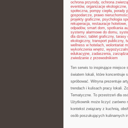
ochrona przyrody
,
ochrona zwierzą
eventów
,
organizacje ekologiczne
społeczna
,
pompy ciepła
,
porady 
gospodarcze
,
prawo nieruchomośc
projekty graficzne
,
psychologia sp
rekuperacja
,
restauracje hotelowe
odpadów
,
smart dom
,
spotkania au
systemy alarmowe do domu
,
syst
dla dzieci
,
tablet graficzny
,
tarasy
ekologiczny
,
transport publiczny
,
t
wellness w hotelach
,
wolontariat 
wykończenia wnętrz
,
wypożyczaln
edukacyjne
,
zadaszenia
,
zarządza
zwiedzanie z przewodnikiem
Ten serwis to inspirujące miejsce
światem lokali, które koncentruje 
spróbować. Witryna prezentuje art
trendach i kulisach pracy lokali. 
Tematyczne. To przestrzeń dla os
Użytkownik może liczyć zarówno na
kontekst związany z kuchnią, obsł
osób poszukujących kulinarnych ins