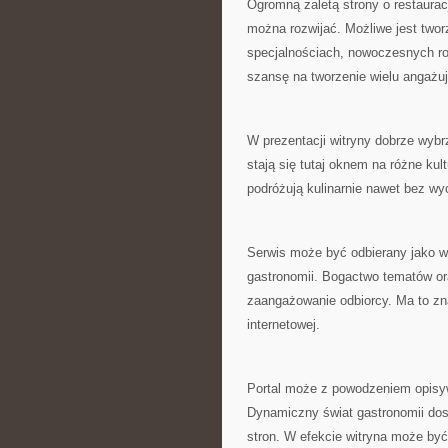
Ogromną zaletą strony o restaurac
można rozwijać. Możliwe jest twor
specjalnościach, nowoczesnych ro
szansę na tworzenie wielu angażuj
W prezentacji witryny dobrze wyb
stają się tutaj oknem na różne kult
podróżują kulinarnie nawet bez w
Serwis może być odbierany jako wi
gastronomii. Bogactwo tematów ora
zaangażowanie odbiorcy. Ma to znac
internetowej.
Portal może z powodzeniem opisywa
Dynamiczny świat gastronomii dos
stron. W efekcie witryna może być