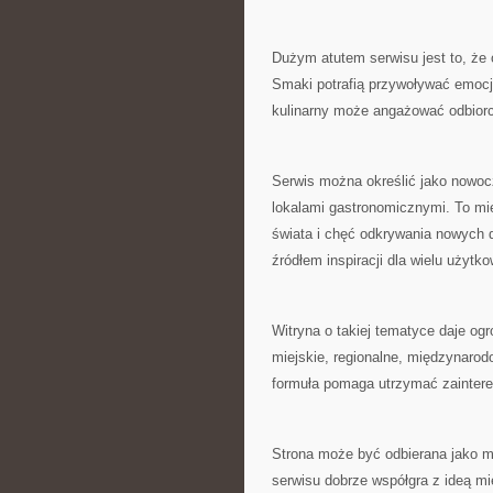
Dużym atutem serwisu jest to, że
Smaki potrafią przywoływać emocje
kulinarny może angażować odbiorców
Serwis można określić jako nowoc
lokalami gastronomicznymi. To mie
świata i chęć odkrywania nowych 
źródłem inspiracji dla wielu użytk
Witryna o takiej tematyce daje og
miejskie, regionalne, międzynarodo
formuła pomaga utrzymać zainteres
Strona może być odbierana jako m
serwisu dobrze współgra z ideą mi