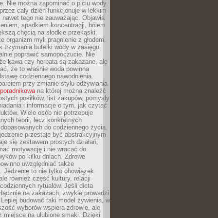
je. Nie można zapominać o piciu wody.
rzez cały dzień funkcjonuje w lekkim
 nawet tego nie zauważając. Objawia
zeniem, spadkiem koncentracji, bólem
ększą chęcią na słodkie przekąski.
że organizm myli pragnienie z głodem.
k trzymania butelki wody w zasięgu
alnie poprawić samopoczucie. Nie
że kawa czy herbata są zakazane, ale
ać, że to właśnie woda powinna
dstawę codziennego nawodnienia.
rciem przy zmianie stylu odżywiania
 poradnikowa
na której można znaleźć
ostych posiłków, list zakupów, pomysły
iadania i informacje o tym, jak czytać
duktów. Wiele osób nie potrzebuje
ych teorii, lecz konkretnych
 dopasowanych do codziennego życia.
jedzenie przestaje być abstrakcyjnym
aje się zestawem prostych działań,
ymać motywację i nie wracać do
yków po kilku dniach. Zdrowe
powinno uwzględniać także
 Jedzenie to nie tylko obowiązek
ale również część kultury, relacji
 codziennych rytuałów. Jeśli dieta
yłącznie na zakazach, zwykle prowadzi
i. Lepiej budować taki model żywienia, w
szość wyborów wspiera zdrowie, ale
ż miejsce na ulubione smaki. Dzięki