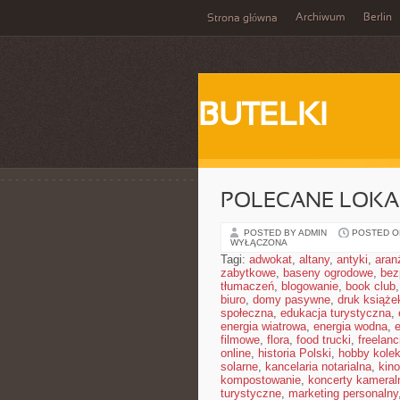
Archiwum
Berlin
Strona główna
BUTELKI
POLECANE LOKA
POSTED BY ADMIN
POSTED ON 
WYŁĄCZONA
Tagi:
adwokat
,
altany
,
antyki
,
aran
zabytkowe
,
baseny ogrodowe
,
bez
tłumaczeń
,
blogowanie
,
book club
biuro
,
domy pasywne
,
druk książe
społeczna
,
edukacja turystyczna
,
energia wiatrowa
,
energia wodna
,
filmowe
,
flora
,
food trucki
,
freelanc
online
,
historia Polski
,
hobby kolek
solarne
,
kancelaria notarialna
,
kino
kompostowanie
,
koncerty kameral
turystyczne
,
marketing personalny