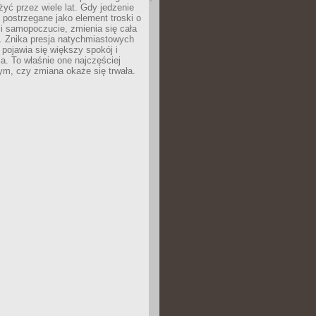
żyć przez wiele lat. Gdy jedzenie
postrzegane jako element troski o
 i samopoczucie, zmienia się cała
. Znika presja natychmiastowych
a pojawia się większy spokój i
. To właśnie one najczęściej
ym, czy zmiana okaże się trwała.