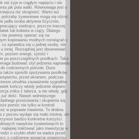
k nie żyje w ciągłym napięciu i nie
zenia jak pola walki. Równowaga jest o
zniejsza niż skrajność. Warto też
 potrzeby żywieniowe mogą się różnić.
ie jadła osoba aktywna fizycznie,
 pracujący siedząco, jeszcze inaczej
olatek lub kobieta w ciąży. Dlatego
 nie powinny opierać się na
jnym kopiowaniu modnych rozwiązań z
o, co sprawdza się u jednej osoby, nie
 u innej. Rozsądniej jest obserwować
m, poziom energii, sytość i
e po poszczególnych posiłkach. Taka
maga budować styl jedzenia naprawdę
do codziennych potrzeb. Duże
a także sposób spożywania posiłków.
pośpiechu, przed ekranem, podczas
stresie utrudnia zauważenie sygnałów
owiek kończy wtedy jedzenie dopiero
orcja znika z talerza, a nie wtedy, gdy
 już dość. Nawyk wolniejszego
kładnego przeżuwania i skupienia się
oże pomóc nie tylko w kontroli
 też w poprawie trawienia. To drobna
a z pozoru wydaje się mało istotna, ale
rzynosi bardzo konkretne korzyści.
drowych nawyków żywieniowych to
y najlepiej traktować jako inwestycję w
chodzi o szybki efekt na wadze przed
lecz o codzienne wsparcie organizmu,