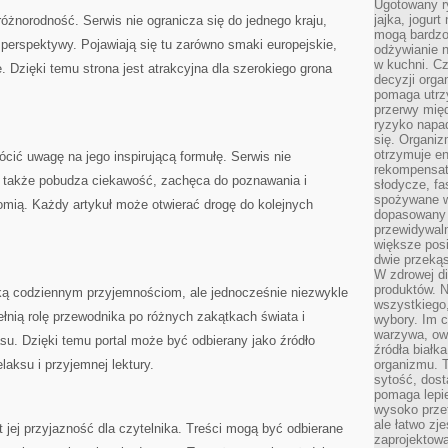
Ugotowany r
jajka, jogur
różnorodność. Serwis nie ogranicza się do jednego kraju,
mogą bardzo
ej perspektywy. Pojawiają się tu zarówno smaki europejskie,
odżywianie 
w kuchni. C
e. Dzięki temu strona jest atrakcyjna dla szerokiego grona
decyzji orga
pomaga utrz
przerwy międ
ryzyko napa
się. Organiz
otrzymuje en
ócić uwagę na jego inspirującą formułę. Serwis nie
rekompensaty
le także pobudza ciekawość, zachęca do poznawania i
słodycze, fa
spożywane w
omią. Każdy artykuł może otwierać drogę do kolejnych
dopasowany d
przewidywaln
większe posił
dwie przekąs
W zdrowej di
produktów. N
ską codziennym przyjemnościom, ale jednocześnie niezwykle
wszystkiego
ełnią rolę przewodnika po różnych zakątkach świata i
wybory. Im c
warzywa, owo
u. Dzięki temu portal może być odbierany jako źródło
źródła białka
laksu i przyjemnej lektury.
organizmu. T
sytość, dost
pomaga lepie
wysoko prze
ale łatwo zj
t jej przyjazność dla czytelnika. Treści mogą być odbierane
zaprojektowa