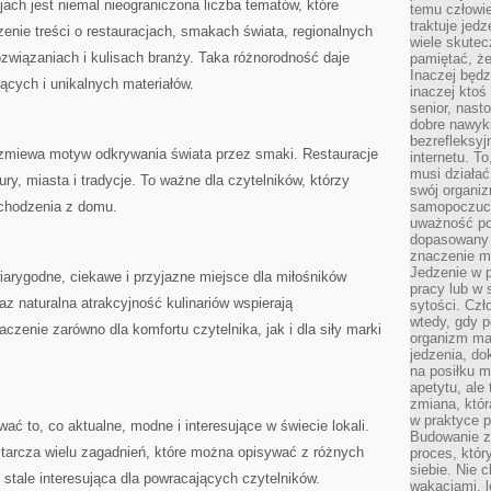
jach jest niemal nieograniczona liczba tematów, które
temu człowie
traktuje jed
zenie treści o restauracjach, smakach świata, regionalnych
wiele skutec
związaniach i kulisach branży. Taka różnorodność daje
pamiętać, że
Inaczej będz
ących i unikalnych materiałów.
inaczej ktoś
senior, nast
dobre nawyki
bezrefleksy
rzmiewa motyw odkrywania świata przez smaki. Restauracje
internetu. T
musi działać
ury, miasta i tradycje. To ważne dla czytelników, którzy
swój organiz
ychodzenia z domu.
samopoczuci
uważność po
dopasowany 
znaczenie m
Jedzenie w 
arygodne, ciekawe i przyjazne miejsce dla miłośników
pracy lub w 
z naturalna atrakcyjność kulinariów wspierają
sytości. Czł
wtedy, gdy p
zenie zarówno dla komfortu czytelnika, jak i dla siły marki
organizm ma
jedzenia, do
na posiłku m
apetytu, ale
zmiana, któr
w praktyce p
ć to, co aktualne, modne i interesujące w świecie lokali.
Budowanie z
tarcza wielu zagadnień, które można opisywać z różnych
proces, któr
siebie. Nie 
 stale interesująca dla powracających czytelników.
wakacjami, 