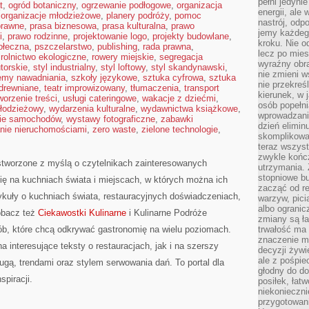
pełni jedyni
t
,
ogród botaniczny
,
ogrzewanie podłogowe
,
organizacja
energii, ale
,
organizacje młodzieżowe
,
planery podróży
,
pomoc
nastrój, odp
prawne
,
prasa biznesowa
,
prasa kulturalna
,
prawo
jemy każdeg
i
,
prawo rodzinne
,
projektowanie logo
,
projekty budowlane
,
kroku. Nie o
ołeczna
,
pszczelarstwo
,
publishing
,
rada prawna
,
lecz po mies
,
rolnictwo ekologiczne
,
rowery miejskie
,
segregacja
wyraźny obra
torskie
,
styl industrialny
,
styl loftowy
,
styl skandynawski
,
nie zmieni w
emy nawadniania
,
szkoły językowe
,
sztuka cyfrowa
,
sztuka
nie przekreś
 drewniane
,
teatr improwizowany
,
tłumaczenia
,
transport
kierunek, w 
worzenie treści
,
usługi cateringowe
,
wakacje z dziećmi
,
osób popełn
młodzieżowy
,
wydarzenia kulturalne
,
wydawnictwa książkowe
,
wprowadzaniu
ie samochodów
,
wystawy fotograficzne
,
zabawki
dzień elimin
nie nieruchomościami
,
zero waste
,
zielone technologie
,
skomplikowan
teraz wszyst
zwykle kończ
 stworzone z myślą o czytelnikach zainteresowanych
utrzymania.
stopniowe b
się na kuchniach świata i miejscach, w których można ich
zacząć od re
ykuły o kuchniach świata, restauracyjnych doświadczeniach,
warzyw, pic
albo ogranic
Zobacz też
Ciekawostki Kulinarne
i Kulinarne Podróże
zmiany są ła
ób, które chcą odkrywać gastronomię na wielu poziomach.
trwałość ma
znaczenie m
 interesujące teksty o restauracjach, jak i na szerszy
decyzji żywi
ale z pośpie
ugą, trendami oraz stylem serwowania dań. To portal dla
głodny do d
piracji.
posiłek, łat
niekonieczni
przygotowan