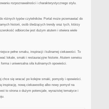
owaniu rozpoznawalności i charakterystycznego stylu.
ia do różnych typów czytelników. Portal może przemawiać do
narnych historii, osób śledzących trendy oraz tych, którzy
szerokość odbiorców jest dużym atutem i otwiera wiele
sce pełne smaku, inspiracji i kulinarnej ciekawości. To
ywać lokale, smaki i restauracyjne historie. Atutem serwisu
 forma i uniwersalna siła kulinarnych opowieści.
ej chce się wracać po kolejne smaki, pomysły i opowieści.
 inspirację, nową ciekawostkę albo nowy pomysł na
jest to strona o dużym potencjale, wyrazistej tematyce i
ju.