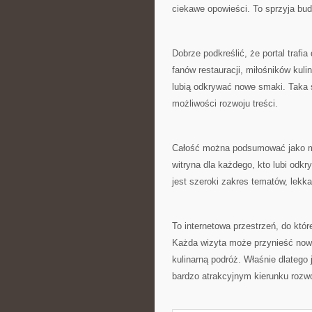
ciekawe opowieści. To sprzyja bud
Dobrze podkreślić, że portal traf
fanów restauracji, miłośników kuli
lubią odkrywać nowe smaki. Taka 
możliwości rozwoju treści.
Całość można podsumować jako miej
witryna dla każdego, kto lubi odkr
jest szeroki zakres tematów, lekka
To internetowa przestrzeń, do któr
Każda wizyta może przynieść nową
kulinarną podróż. Właśnie dlatego 
bardzo atrakcyjnym kierunku rozwo