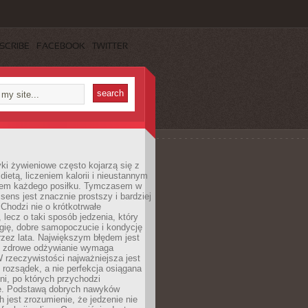
SCRIBE
FACEBOOK
TWITTER
i żywieniowe często kojarzą się z
dietą, liczeniem kalorii i nieustannym
iem każdego posiłku. Tymczasem w
 sens jest znacznie prostszy i bardziej
 Chodzi nie o krótkotrwałe
 lecz o taki sposób jedzenia, który
gię, dobre samopoczucie i kondycję
zez lata. Największym błędem jest
e zdrowe odżywianie wymaga
W rzeczywistości najważniejsza jest
i rozsądek, a nie perfekcja osiągana
dni, po których przychodzi
e. Podstawą dobrych nawyków
 jest zrozumienie, że jedzenie nie