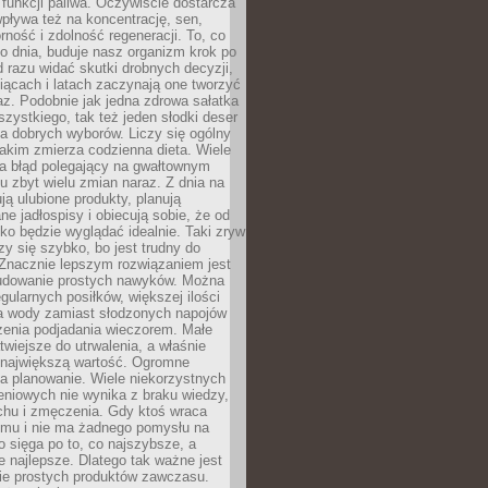
e funkcji paliwa. Oczywiście dostarcza
 wpływa też na koncentrację, sen,
orność i zdolność regeneracji. To, co
o dnia, buduje nasz organizm krok po
d razu widać skutki drobnych decyzji,
iącach i latach zaczynają one tworzyć
z. Podobnie jak jedna zdrowa sałatka
szystkiego, tak też jeden słodki deser
la dobrych wyborów. Liczy się ogólny
jakim zmierza codzienna dieta. Wiele
ia błąd polegający na gwałtownym
 zbyt wielu zmian naraz. Z dnia na
ują ulubione produkty, planują
e jadłospisy i obiecują sobie, że od
ko będzie wyglądać idealnie. Taki zryw
y się szybko, bo jest trudny do
 Znacznie lepszym rozwiązaniem jest
udowanie prostych nawyków. Można
gularnych posiłków, większej ilości
ia wody zamiast słodzonych napojów
zenia podjadania wieczorem. Małe
twiejsze do utrwalenia, a właśnie
 największą wartość. Ogromne
a planowanie. Wiele niekorzystnych
eniowych nie wynika z braku wiedzy,
chu i zmęczenia. Gdy ktoś wraca
omu i nie ma żadnego pomysłu na
wo sięga po to, co najszybsze, a
e najlepsze. Dlatego tak ważne jest
ie prostych produktów zawczasu.