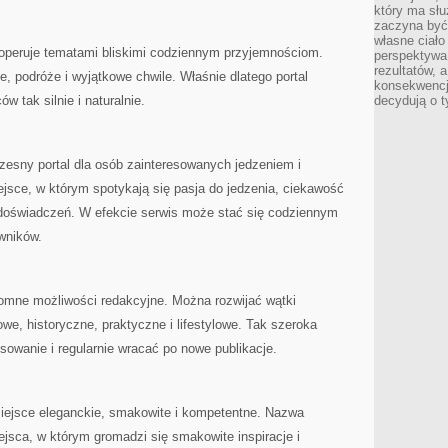
który ma słu
zaczyna być 
własne ciało
 operuje tematami bliskimi codziennym przyjemnościom.
perspektywa
rezultatów, 
, podróże i wyjątkowe chwile. Właśnie dlatego portal
konsekwencja
 tak silnie i naturalnie.
decydują o t
zesny portal dla osób zainteresowanych jedzeniem i
jsce, w którym spotykają się pasja do jedzenia, ciekawość
doświadczeń. W efekcie serwis może stać się codziennym
owników.
romne możliwości redakcyjne. Można rozwijać wątki
we, historyczne, praktyczne i lifestylowe. Tak szeroka
owanie i regularnie wracać po nowe publikacje.
iejsce eleganckie, smakowite i kompetentne. Nazwa
ejsca, w którym gromadzi się smakowite inspiracje i