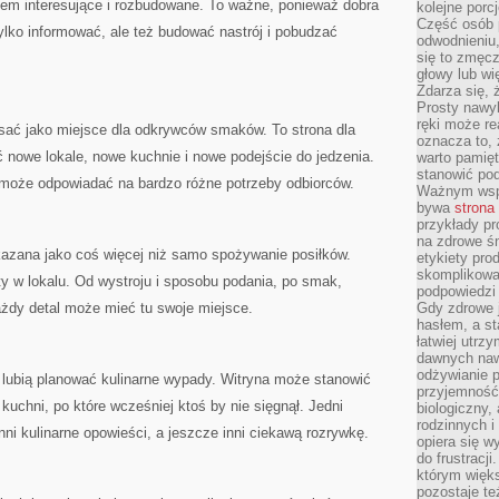
zem interesujące i rozbudowane. To ważne, ponieważ dobra
kolejne porc
Część osób p
tylko informować, ale też budować nastrój i pobudzać
odwodnieniu,
się to zmęc
głowy lub wi
Zdarza się, 
Prosty nawy
ręki może re
isać jako miejsce dla odkrywców smaków. To strona dla
oznacza to, 
ć nowe lokale, nowe kuchnie i nowe podejście do jedzenia.
warto pamięt
stanowić po
a może odpowiadać na bardzo różne potrzeby odbiorców.
Ważnym wspa
bywa
strona
przykłady pr
na zdrowe śn
okazana jako coś więcej niż samo spożywanie posiłków.
etykiety pro
skomplikowan
y w lokalu. Od wystroju i sposobu podania, po smak,
podpowiedzi
ażdy detal może mieć tu swoje miejsce.
Gdy zdrowe 
hasłem, a st
łatwiej utrz
dawnych naw
odżywianie 
 lubią planować kulinarne wypady. Witryna może stanowić
przyjemność.
 kuchni, po które wcześniej ktoś by nie sięgnął. Jedni
biologiczny, 
rodzinnych i
ni kulinarne opowieści, a jeszcze inni ciekawą rozrywkę.
opiera się w
do frustracj
którym więk
pozostaje te