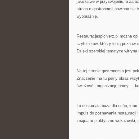
jako łatwe w przyswojeniu, a zara
strona o gastronomii powinna nie 
wyobraźnię.
Restauracjaspichlerz.pl można op
czytelników, którzy lubią poznawa
Dzięki szerokiej tematyce witryn
Na tej stronie gastronomia jest p
Znaczenie ma tu pełny obraz wizyt
świeżość i organizację pracy — k
To doskonała baza dla osób, które
impuls do poznawania restauracji i
znajdą tu praktyczne wskazówki, in