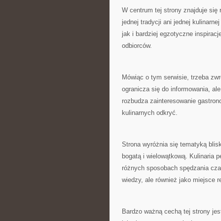
W centrum tej strony znajduje się 
jednej tradycji ani jednej kulinarn
jak i bardziej egzotyczne inspiracj
odbiorców.
Mówiąc o tym serwisie, trzeba zwr
ogranicza się do informowania, a
rozbudza zainteresowanie gastron
kulinarnych odkryć.
Strona wyróżnia się tematyką bli
bogatą i wielowątkową. Kulinaria p
różnych sposobach spędzania czas
wiedzy, ale również jako miejsce re
Bardzo ważną cechą tej strony jes