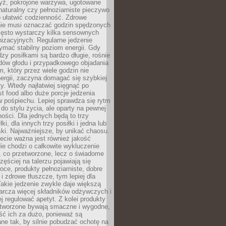
yż, pokrojone warzywa, ugotowane
t naturalny czy pełnoziarniste pieczywo
 ułatwić codzienność. Zdrowe
nie musi oznaczać godzin spędzonych
zęsto wystarczy kilka sensownych
nizacyjnych. Regularne jedzenie
ymać stabilny poziom energii. Gdy
zy posiłkami są bardzo długie, rośnie
dów głodu i przypadkowego objadania
m, który przez wiele godzin nie
ergii, zaczyna domagać się szybkiej
. Wtedy najłatwiej sięgnąć po
st food albo duże porcje jedzenia
 pośpiechu. Lepiej sprawdza się rytm
o stylu życia, ale oparty na pewnej
ości. Dla jednych będą to trzy
ki, dla innych trzy posiłki i jedna lub
ki. Najważniejsze, by unikać chaosu.
ecie ważna jest również jakość
ie chodzi o całkowite wykluczenie
, co przetworzone, lecz o świadome
zęściej na talerzu pojawiają się
ce, produkty pełnoziarniste, dobre
 i zdrowe tłuszcze, tym lepiej dla
akie jedzenie zwykle daje większą
arcza więcej składników odżywczych i
j regulować apetyt. Z kolei produkty
tworzone bywają smaczne i wygodne,
eść ich za dużo, ponieważ są
ne tak, by silnie pobudzać ochotę na