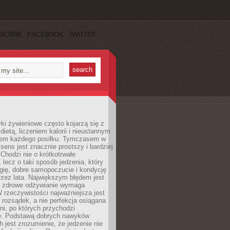
SCRIBE
FACEBOOK
TWITTER
i żywieniowe często kojarzą się z
dietą, liczeniem kalorii i nieustannym
iem każdego posiłku. Tymczasem w
 sens jest znacznie prostszy i bardziej
 Chodzi nie o krótkotrwałe
 lecz o taki sposób jedzenia, który
gię, dobre samopoczucie i kondycję
zez lata. Największym błędem jest
e zdrowe odżywianie wymaga
W rzeczywistości najważniejsza jest
i rozsądek, a nie perfekcja osiągana
dni, po których przychodzi
e. Podstawą dobrych nawyków
 jest zrozumienie, że jedzenie nie