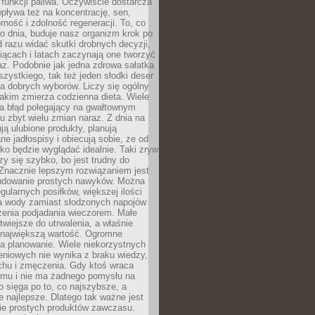
e funkcji paliwa. Oczywiście dostarcza
 wpływa też na koncentrację, sen,
orność i zdolność regeneracji. To, co
o dnia, buduje nasz organizm krok po
d razu widać skutki drobnych decyzji,
iącach i latach zaczynają one tworzyć
z. Podobnie jak jedna zdrowa sałatka
szystkiego, tak też jeden słodki deser
la dobrych wyborów. Liczy się ogólny
jakim zmierza codzienna dieta. Wiele
ia błąd polegający na gwałtownym
 zbyt wielu zmian naraz. Z dnia na
ują ulubione produkty, planują
e jadłospisy i obiecują sobie, że od
ko będzie wyglądać idealnie. Taki zryw
y się szybko, bo jest trudny do
 Znacznie lepszym rozwiązaniem jest
udowanie prostych nawyków. Można
gularnych posiłków, większej ilości
ia wody zamiast słodzonych napojów
zenia podjadania wieczorem. Małe
twiejsze do utrwalenia, a właśnie
 największą wartość. Ogromne
a planowanie. Wiele niekorzystnych
eniowych nie wynika z braku wiedzy,
chu i zmęczenia. Gdy ktoś wraca
omu i nie ma żadnego pomysłu na
wo sięga po to, co najszybsze, a
e najlepsze. Dlatego tak ważne jest
ie prostych produktów zawczasu.