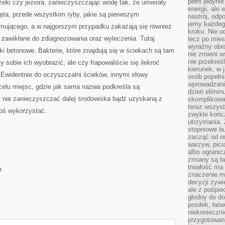
pełni jedyni
rzeki czy jeziora, zanieczyszczając wodę tak, że umierały
energii, ale
zęta, przede wszystkim ryby, jakie są pierwszym
nastrój, odp
jemy każdeg
rmującego, a w najgorszym przypadku zakażają się również
kroku. Nie o
ą zawikłane do zdiagnozowania oraz wyleczenia. Tutaj
lecz po mies
wyraźny obra
ki betonowe. Bakterie, które znajdują się w ściekach są tam
nie zmieni w
nie przekreś
y sobie ich wyobrazić, ale czy frapowaliście się ilekroć
kierunek, w 
? Ewidentnie do oczyszczalni ścieków, innymi słowy
osób popełn
wprowadzaniu
elu miejsc, gdzie jak sama nazwa podkreśla są
dzień elimin
 nie zanieczyszczać dalej środowiska bądź uzyskaną z
skomplikowan
teraz wszyst
oś wykorzystać.
zwykle kończ
utrzymania.
stopniowe b
zacząć od re
warzyw, pic
albo ogranic
zmiany są ła
trwałość ma
m
znaczenie m
decyzji żywi
ale z pośpie
głodny do d
posiłek, łat
niekonieczni
przygotowan