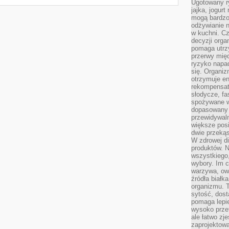
Ugotowany r
jajka, jogur
mogą bardzo
odżywianie 
w kuchni. C
decyzji orga
pomaga utrz
przerwy międ
ryzyko napa
się. Organiz
otrzymuje en
rekompensaty
słodycze, fa
spożywane w
dopasowany d
przewidywaln
większe posił
dwie przekąs
W zdrowej di
produktów. N
wszystkiego
wybory. Im c
warzywa, owo
źródła białka
organizmu. T
sytość, dost
pomaga lepie
wysoko prze
ale łatwo zj
zaprojektowa