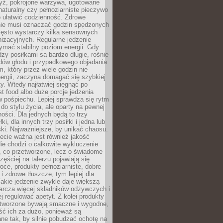
yż, pokrojone warzywa, ugotowane
t naturalny czy pełnoziarniste pieczywo
 ułatwić codzienność. Zdrowe
nie musi oznaczać godzin spędzonych
zęsto wystarczy kilka sensownych
nizacyjnych. Regularne jedzenie
ymać stabilny poziom energii. Gdy
zy posiłkami są bardzo długie, rośnie
dów głodu i przypadkowego objadania
m, który przez wiele godzin nie
ergii, zaczyna domagać się szybkiej
. Wtedy najłatwiej sięgnąć po
st food albo duże porcje jedzenia
 pośpiechu. Lepiej sprawdza się rytm
o stylu życia, ale oparty na pewnej
ości. Dla jednych będą to trzy
ki, dla innych trzy posiłki i jedna lub
ki. Najważniejsze, by unikać chaosu.
ecie ważna jest również jakość
ie chodzi o całkowite wykluczenie
, co przetworzone, lecz o świadome
zęściej na talerzu pojawiają się
ce, produkty pełnoziarniste, dobre
 i zdrowe tłuszcze, tym lepiej dla
akie jedzenie zwykle daje większą
arcza więcej składników odżywczych i
j regulować apetyt. Z kolei produkty
tworzone bywają smaczne i wygodne,
eść ich za dużo, ponieważ są
ne tak, by silnie pobudzać ochotę na