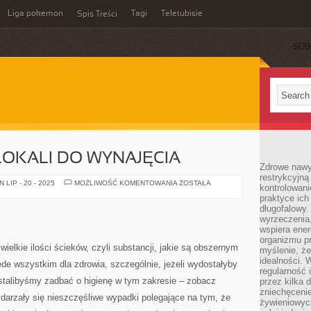
Liga pokemon
Tagi
Teletubisie
Spis Treści
SUB
LOKALI DO WYNAJĘCIA
Zdrowe nawyk
restrykcyjną 
POSZUKIWANIA
LIP - 20 - 2025
MOŻLIWOŚĆ KOMENTOWANIA
ZOSTAŁA
kontrolowan
LOKALI
praktyce ich
DO
WYNAJĘCIA
długofalowy.
wyrzeczenia,
wspiera ener
organizmu pr
elkie ilości ścieków, czyli substancji, jakie są obszernym
myślenie, ż
idealności. 
de wszystkim dla zdrowia, szczególnie, jeżeli wydostałyby
regularność 
estalibyśmy zadbać o higienę w tym zakresie – zobacz
przez kilka 
zniechęceni
darzały się nieszczęśliwe wypadki polegające na tym, że
żywieniowych