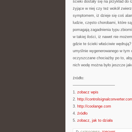
ścieki dostały się na przykład do 
żyjące w niej czy też wokół zwier
symptomem, iż dzieje się coś ala
ludzie, często chorobami, które s
pomagają zagadnienia typu zbiorni
w takiej ilości, iż nawet nie możem
gdzie te ścieki właściwie wędrują
umyślnie wygenerowanego w tym c
oczyszczane chociażby po to, aby
nich wodę można było jeszcze jak
źródło:
———————————
1.
zobacz wpis
2.
http://controlsignalconverter.co
3.
http://coolange.com
4.
źródło
5.
zobacz, jak to działa
CATEGORIES:
ZDROWIE