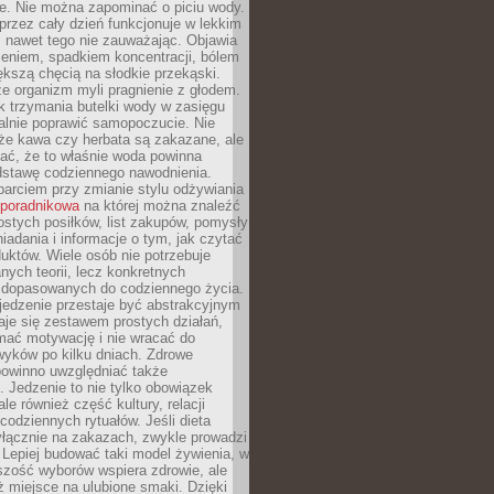
je. Nie można zapominać o piciu wody.
rzez cały dzień funkcjonuje w lekkim
 nawet tego nie zauważając. Objawia
zeniem, spadkiem koncentracji, bólem
ększą chęcią na słodkie przekąski.
że organizm myli pragnienie z głodem.
k trzymania butelki wody w zasięgu
alnie poprawić samopoczucie. Nie
że kawa czy herbata są zakazane, ale
ać, że to właśnie woda powinna
dstawę codziennego nawodnienia.
rciem przy zmianie stylu odżywiania
 poradnikowa
na której można znaleźć
ostych posiłków, list zakupów, pomysły
iadania i informacje o tym, jak czytać
duktów. Wiele osób nie potrzebuje
ych teorii, lecz konkretnych
 dopasowanych do codziennego życia.
jedzenie przestaje być abstrakcyjnym
aje się zestawem prostych działań,
ymać motywację i nie wracać do
yków po kilku dniach. Zdrowe
powinno uwzględniać także
 Jedzenie to nie tylko obowiązek
ale również część kultury, relacji
 codziennych rytuałów. Jeśli dieta
yłącznie na zakazach, zwykle prowadzi
i. Lepiej budować taki model żywienia, w
szość wyborów wspiera zdrowie, ale
ż miejsce na ulubione smaki. Dzięki