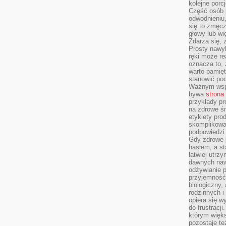
kolejne porc
Część osób p
odwodnieniu,
się to zmęc
głowy lub wi
Zdarza się, 
Prosty nawy
ręki może re
oznacza to, 
warto pamięt
stanowić po
Ważnym wspa
bywa
strona
przykłady pr
na zdrowe śn
etykiety pro
skomplikowan
podpowiedzi
Gdy zdrowe 
hasłem, a st
łatwiej utrz
dawnych naw
odżywianie 
przyjemność.
biologiczny, 
rodzinnych i
opiera się w
do frustracj
którym więk
pozostaje te