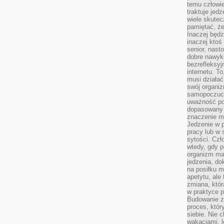
temu człowie
traktuje jed
wiele skutec
pamiętać, że
Inaczej będz
inaczej ktoś
senior, nast
dobre nawyki
bezrefleksy
internetu. T
musi działać
swój organiz
samopoczuci
uważność po
dopasowany 
znaczenie m
Jedzenie w 
pracy lub w 
sytości. Czł
wtedy, gdy p
organizm ma
jedzenia, do
na posiłku m
apetytu, ale
zmiana, któr
w praktyce p
Budowanie z
proces, któr
siebie. Nie 
wakacjami, 