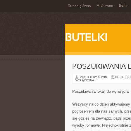
Archiwum
Berlin
Strona główna
BUTELKI
POSZUKIWANIA 
POSTED BY ADMIN
POSTED ON 
WYŁĄCZONA
Poszukiwania lokali do wynajęcia
Wszyscy na co dzień aktywujemy wi
pogrożeniem dla nas samych, prze
się gdzieś na zewnątrz, bądź prz
wyroby formowe. Niejednokrotnie z