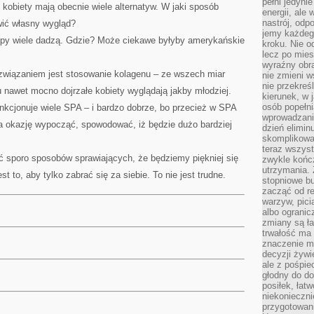
pełni jedyni
kobiety mają obecnie wiele alternatyw. W jaki sposób
energii, ale
nastrój, odp
ić własny wygląd?
jemy każdeg
kupy wiele dadzą. Gdzie? Może ciekawe byłyby amerykańskie
kroku. Nie o
lecz po mies
wyraźny obra
wiązaniem jest stosowanie kolagenu – ze wszech miar
nie zmieni w
nie przekreś
u nawet mocno dojrzałe kobiety wyglądają jakby młodziej.
kierunek, w 
osób popełn
kcjonuje wiele SPA – i bardzo dobrze, bo przecież w SPA
wprowadzaniu
a okazję wypocząć, spowodować, iż będzie dużo bardziej
dzień elimin
skomplikowan
teraz wszyst
 sporo sposobów sprawiających, że będziemy piękniej się
zwykle kończ
utrzymania.
st to, aby tylko zabrać się za siebie. To nie jest trudne.
stopniowe b
zacząć od re
warzyw, pic
albo ogranic
zmiany są ła
trwałość ma
znaczenie m
decyzji żywi
ale z pośpie
głodny do d
posiłek, łat
niekonieczni
przygotowan