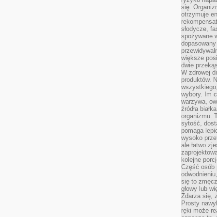
się. Organiz
otrzymuje en
rekompensaty
słodycze, fa
spożywane w
dopasowany d
przewidywaln
większe posił
dwie przekąs
W zdrowej di
produktów. N
wszystkiego
wybory. Im c
warzywa, owo
źródła białka
organizmu. T
sytość, dost
pomaga lepie
wysoko prze
ale łatwo zj
zaprojektowa
kolejne porc
Część osób p
odwodnieniu,
się to zmęc
głowy lub wi
Zdarza się, 
Prosty nawy
ręki może re