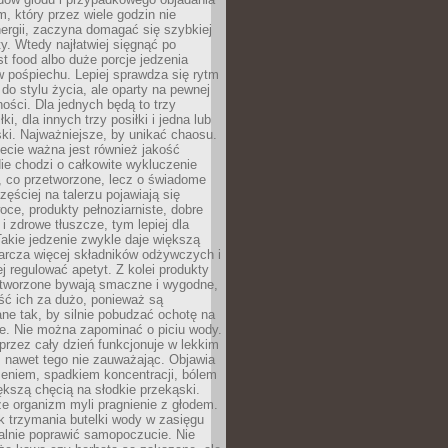
m, który przez wiele godzin nie
ergii, zaczyna domagać się szybkiej
. Wtedy najłatwiej sięgnąć po
st food albo duże porcje jedzenia
 pośpiechu. Lepiej sprawdza się rytm
o stylu życia, ale oparty na pewnej
ości. Dla jednych będą to trzy
ki, dla innych trzy posiłki i jedna lub
ki. Najważniejsze, by unikać chaosu.
ecie ważna jest również jakość
ie chodzi o całkowite wykluczenie
, co przetworzone, lecz o świadome
zęściej na talerzu pojawiają się
ce, produkty pełnoziarniste, dobre
 i zdrowe tłuszcze, tym lepiej dla
akie jedzenie zwykle daje większą
arcza więcej składników odżywczych i
j regulować apetyt. Z kolei produkty
tworzone bywają smaczne i wygodne,
eść ich za dużo, ponieważ są
ne tak, by silnie pobudzać ochotę na
je. Nie można zapominać o piciu wody.
rzez cały dzień funkcjonuje w lekkim
 nawet tego nie zauważając. Objawia
zeniem, spadkiem koncentracji, bólem
ększą chęcią na słodkie przekąski.
że organizm myli pragnienie z głodem.
k trzymania butelki wody w zasięgu
alnie poprawić samopoczucie. Nie