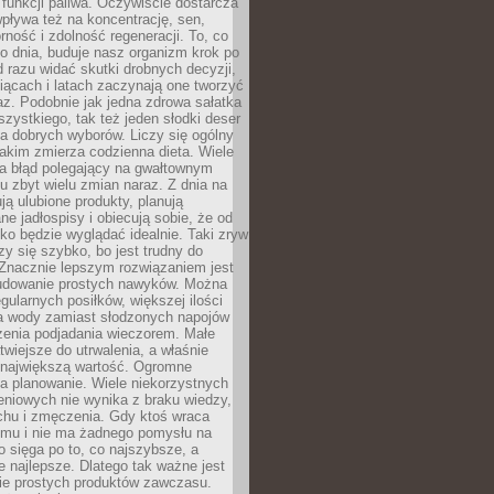
e funkcji paliwa. Oczywiście dostarcza
 wpływa też na koncentrację, sen,
orność i zdolność regeneracji. To, co
o dnia, buduje nasz organizm krok po
d razu widać skutki drobnych decyzji,
iącach i latach zaczynają one tworzyć
z. Podobnie jak jedna zdrowa sałatka
szystkiego, tak też jeden słodki deser
la dobrych wyborów. Liczy się ogólny
jakim zmierza codzienna dieta. Wiele
ia błąd polegający na gwałtownym
 zbyt wielu zmian naraz. Z dnia na
ują ulubione produkty, planują
e jadłospisy i obiecują sobie, że od
ko będzie wyglądać idealnie. Taki zryw
y się szybko, bo jest trudny do
 Znacznie lepszym rozwiązaniem jest
udowanie prostych nawyków. Można
gularnych posiłków, większej ilości
ia wody zamiast słodzonych napojów
zenia podjadania wieczorem. Małe
twiejsze do utrwalenia, a właśnie
 największą wartość. Ogromne
a planowanie. Wiele niekorzystnych
eniowych nie wynika z braku wiedzy,
chu i zmęczenia. Gdy ktoś wraca
omu i nie ma żadnego pomysłu na
wo sięga po to, co najszybsze, a
e najlepsze. Dlatego tak ważne jest
ie prostych produktów zawczasu.