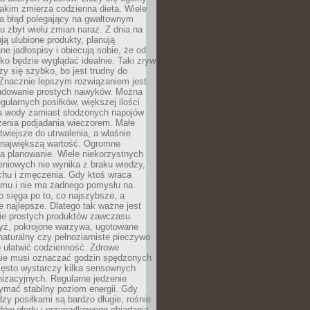
jakim zmierza codzienna dieta. Wiele
ia błąd polegający na gwałtownym
 zbyt wielu zmian naraz. Z dnia na
ują ulubione produkty, planują
e jadłospisy i obiecują sobie, że od
ko będzie wyglądać idealnie. Taki zryw
y się szybko, bo jest trudny do
 Znacznie lepszym rozwiązaniem jest
udowanie prostych nawyków. Można
gularnych posiłków, większej ilości
ia wody zamiast słodzonych napojów
zenia podjadania wieczorem. Małe
twiejsze do utrwalenia, a właśnie
 największą wartość. Ogromne
a planowanie. Wiele niekorzystnych
eniowych nie wynika z braku wiedzy,
chu i zmęczenia. Gdy ktoś wraca
omu i nie ma żadnego pomysłu na
wo sięga po to, co najszybsze, a
e najlepsze. Dlatego tak ważne jest
ie prostych produktów zawczasu.
yż, pokrojone warzywa, ugotowane
t naturalny czy pełnoziarniste pieczywo
 ułatwić codzienność. Zdrowe
nie musi oznaczać godzin spędzonych
zęsto wystarczy kilka sensownych
nizacyjnych. Regularne jedzenie
ymać stabilny poziom energii. Gdy
zy posiłkami są bardzo długie, rośnie
dów głodu i przypadkowego objadania