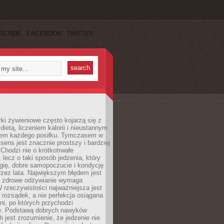
SCRIBE
FACEBOOK
TWITTER
i żywieniowe często kojarzą się z
dietą, liczeniem kalorii i nieustannym
iem każdego posiłku. Tymczasem w
 sens jest znacznie prostszy i bardziej
 Chodzi nie o krótkotrwałe
 lecz o taki sposób jedzenia, który
gię, dobre samopoczucie i kondycję
zez lata. Największym błędem jest
e zdrowe odżywianie wymaga
W rzeczywistości najważniejsza jest
i rozsądek, a nie perfekcja osiągana
dni, po których przychodzi
e. Podstawą dobrych nawyków
 jest zrozumienie, że jedzenie nie