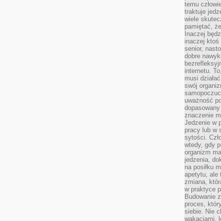
temu człowie
traktuje jed
wiele skutec
pamiętać, że
Inaczej będz
inaczej ktoś
senior, nast
dobre nawyki
bezrefleksy
internetu. T
musi działać
swój organiz
samopoczuci
uważność po
dopasowany 
znaczenie m
Jedzenie w 
pracy lub w 
sytości. Czł
wtedy, gdy p
organizm ma
jedzenia, do
na posiłku m
apetytu, ale
zmiana, któr
w praktyce p
Budowanie z
proces, któr
siebie. Nie 
wakacjami, 