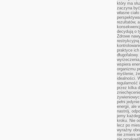
który ma słu
zaczyna być 
własne ciało
perspektywa
rezultatów, 
konsekwencja
decydują o t
Zdrowe nawyk
restrykcyjną 
kontrolowan
praktyce ich
długofalowy.
wyrzeczenia,
wspiera ener
organizmu pr
myślenie, ż
idealności. 
regularność 
przez kilka 
zniechęceni
żywieniowych
pełni jedyni
energii, ale
nastrój, odp
jemy każdeg
kroku. Nie o
lecz po mies
wyraźny obra
nie zmieni w
nie przekreś