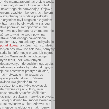
je. Nie można zapominać o piciu wody.
rzez cały dzień funkcjonuje w lekkim
 nawet tego nie zauważając. Objawia
zeniem, spadkiem koncentracji, bólem
ększą chęcią na słodkie przekąski.
że organizm myli pragnienie z głodem.
k trzymania butelki wody w zasięgu
alnie poprawić samopoczucie. Nie
że kawa czy herbata są zakazane, ale
ać, że to właśnie woda powinna
dstawę codziennego nawodnienia.
rciem przy zmianie stylu odżywiania
 poradnikowa
na której można znaleźć
ostych posiłków, list zakupów, pomysły
iadania i informacje o tym, jak czytać
duktów. Wiele osób nie potrzebuje
ych teorii, lecz konkretnych
 dopasowanych do codziennego życia.
jedzenie przestaje być abstrakcyjnym
aje się zestawem prostych działań,
ymać motywację i nie wracać do
yków po kilku dniach. Zdrowe
powinno uwzględniać także
 Jedzenie to nie tylko obowiązek
ale również część kultury, relacji
 codziennych rytuałów. Jeśli dieta
yłącznie na zakazach, zwykle prowadzi
i. Lepiej budować taki model żywienia, w
szość wyborów wspiera zdrowie, ale
ż miejsce na ulubione smaki. Dzięki