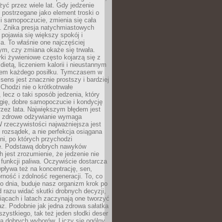
żyć przez wiele lat. Gdy jedzenie
postrzegane jako element troski o
 i samopoczucie, zmienia się cała
. Znika presja natychmiastowych
a pojawia się większy spokój i
. To właśnie one najczęściej
ym, czy zmiana okaże się trwała.
i żywieniowe często kojarzą się z
dietą, liczeniem kalorii i nieustannym
iem każdego posiłku. Tymczasem w
 sens jest znacznie prostszy i bardziej
 Chodzi nie o krótkotrwałe
 lecz o taki sposób jedzenia, który
gię, dobre samopoczucie i kondycję
zez lata. Największym błędem jest
e zdrowe odżywianie wymaga
W rzeczywistości najważniejsza jest
i rozsądek, a nie perfekcja osiągana
dni, po których przychodzi
e. Podstawą dobrych nawyków
 jest zrozumienie, że jedzenie nie
e funkcji paliwa. Oczywiście dostarcza
 wpływa też na koncentrację, sen,
orność i zdolność regeneracji. To, co
o dnia, buduje nasz organizm krok po
d razu widać skutki drobnych decyzji,
iącach i latach zaczynają one tworzyć
z. Podobnie jak jedna zdrowa sałatka
szystkiego, tak też jeden słodki deser
la dobrych wyborów. Liczy się ogólny