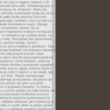
k nie żyje w ciągłym napięciu i nie
zenia jak pola walki. Równowaga jest o
zniejsza niż skrajność. Warto też
 potrzeby żywieniowe mogą się różnić.
ie jadła osoba aktywna fizycznie,
 pracujący siedząco, jeszcze inaczej
olatek lub kobieta w ciąży. Dlatego
 nie powinny opierać się na
jnym kopiowaniu modnych rozwiązań z
o, co sprawdza się u jednej osoby, nie
 u innej. Rozsądniej jest obserwować
m, poziom energii, sytość i
e po poszczególnych posiłkach. Taka
maga budować styl jedzenia naprawdę
do codziennych potrzeb. Duże
a także sposób spożywania posiłków.
pośpiechu, przed ekranem, podczas
stresie utrudnia zauważenie sygnałów
owiek kończy wtedy jedzenie dopiero
orcja znika z talerza, a nie wtedy, gdy
 już dość. Nawyk wolniejszego
kładnego przeżuwania i skupienia się
oże pomóc nie tylko w kontroli
 też w poprawie trawienia. To drobna
a z pozoru wydaje się mało istotna, ale
rzynosi bardzo konkretne korzyści.
drowych nawyków żywieniowych to
y najlepiej traktować jako inwestycję w
chodzi o szybki efekt na wadze przed
lecz o codzienne wsparcie organizmu,