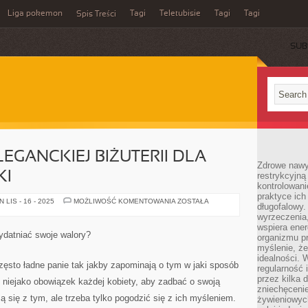
Liga pokemon
Tagi
Teletubisie
Tagi
Tagi
Spis Treści
SUB
EGANCKIEJ BIŻUTERII DLA
Zdrowe nawyk
KI
restrykcyjną 
kontrolowan
praktyce ich
POSZUKUJEMY
LIS - 16 - 2025
MOŻLIWOŚĆ KOMENTOWANIA
ZOSTAŁA
długofalowy.
ELEGANCKIEJ
BIŻUTERII
wyrzeczenia,
DLA
wspiera ener
SWOJEJ
ydatniać swoje walory?
organizmu pr
MAŁŻONKI
myślenie, ż
idealności. 
ęsto ładne panie tak jakby zapominają o tym w jaki sposób
regularność 
przez kilka 
 niejako obowiązek każdej kobiety, aby zadbać o swoją
zniechęceni
ą się z tym, ale trzeba tylko pogodzić się z ich myśleniem.
żywieniowych