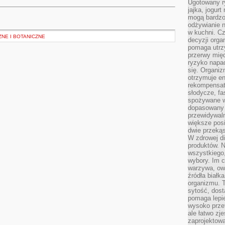
Ugotowany r
jajka, jogur
mogą bardzo
odżywianie 
w kuchni. C
NE I BOTANICZNE
decyzji orga
pomaga utrz
przerwy międ
ryzyko napa
się. Organiz
otrzymuje en
rekompensaty
słodycze, fa
spożywane w
dopasowany d
przewidywaln
większe posił
dwie przekąs
W zdrowej di
produktów. N
wszystkiego
wybory. Im c
warzywa, owo
źródła białka
organizmu. T
sytość, dost
pomaga lepie
wysoko prze
ale łatwo zj
zaprojektowa