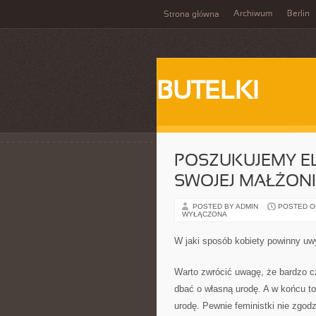
Archiwum
Berlin
Strona główna
BUTELKI
POSZUKUJEMY EL
SWOJEJ MAŁŻON
POSTED BY ADMIN
POSTED ON 
WYŁĄCZONA
W jaki sposób kobiety powinny uw
Warto zwrócić uwagę, że bardzo cz
dbać o własną urodę. A w końcu to
urodę. Pewnie feministki nie zgodz