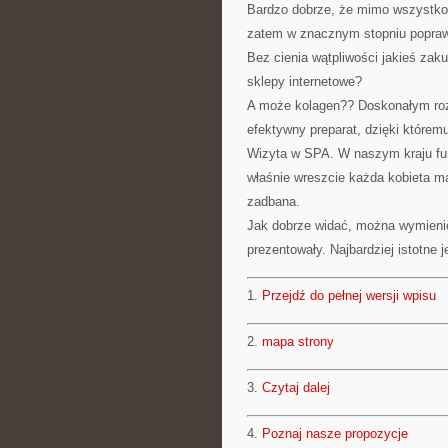
Bardzo dobrze, że mimo wszystko 
zatem w znacznym stopniu popraw
Bez cienia wątpliwości jakieś za
sklepy internetowe?
A może kolagen?? Doskonałym roz
efektywny preparat, dzięki którem
Wizyta w SPA. W naszym kraju fun
właśnie wreszcie każda kobieta m
zadbana.
Jak dobrze widać, można wymienić
prezentowały. Najbardziej istotne je
1.
Przejdź do pełnej wersji wpisu
2.
mapa strony
3.
Czytaj dalej
4.
Poznaj nasze propozycje