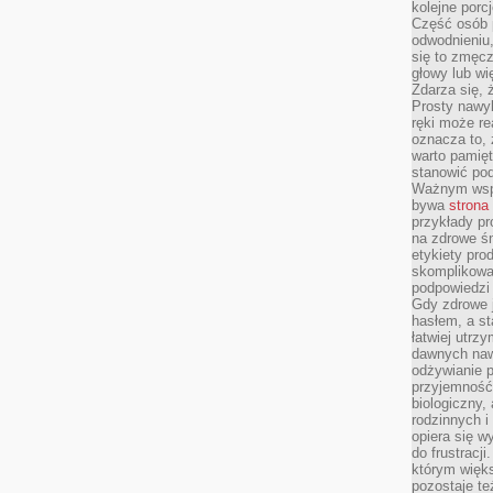
kolejne porc
Część osób p
odwodnieniu,
się to zmęc
głowy lub wi
Zdarza się, 
Prosty nawy
ręki może re
oznacza to, 
warto pamięt
stanowić po
Ważnym wspa
bywa
strona
przykłady pr
na zdrowe śn
etykiety pro
skomplikowan
podpowiedzi
Gdy zdrowe 
hasłem, a st
łatwiej utrz
dawnych naw
odżywianie 
przyjemność.
biologiczny, 
rodzinnych i
opiera się w
do frustracj
którym więk
pozostaje te