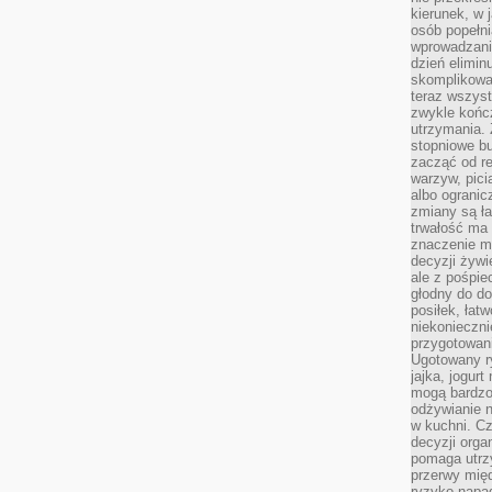
kierunek, w 
osób popełn
wprowadzaniu
dzień elimin
skomplikowan
teraz wszyst
zwykle kończ
utrzymania.
stopniowe b
zacząć od re
warzyw, pic
albo ogranic
zmiany są ła
trwałość ma
znaczenie m
decyzji żywi
ale z pośpie
głodny do d
posiłek, łat
niekonieczni
przygotowan
Ugotowany r
jajka, jogur
mogą bardzo
odżywianie 
w kuchni. C
decyzji orga
pomaga utrz
przerwy międ
ryzyko napa