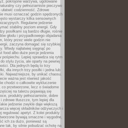
yż, pokrojone warzywa, ugotowane
t naturalny czy pełnoziarniste pieczywo
 ułatwić codzienność. Zdrowe
nie musi oznaczać godzin spędzonych
zęsto wystarczy kilka sensownych
nizacyjnych. Regularne jedzenie
ymać stabilny poziom energii. Gdy
zy posiłkami są bardzo długie, rośnie
dów głodu i przypadkowego objadania
m, który przez wiele godzin nie
ergii, zaczyna domagać się szybkiej
. Wtedy najłatwiej sięgnąć po
st food albo duże porcje jedzenia
 pośpiechu. Lepiej sprawdza się rytm
o stylu życia, ale oparty na pewnej
ości. Dla jednych będą to trzy
ki, dla innych trzy posiłki i jedna lub
ki. Najważniejsze, by unikać chaosu.
ecie ważna jest również jakość
ie chodzi o całkowite wykluczenie
, co przetworzone, lecz o świadome
zęściej na talerzu pojawiają się
ce, produkty pełnoziarniste, dobre
 i zdrowe tłuszcze, tym lepiej dla
akie jedzenie zwykle daje większą
arcza więcej składników odżywczych i
j regulować apetyt. Z kolei produkty
tworzone bywają smaczne i wygodne,
eść ich za dużo, ponieważ są
ne tak, by silnie pobudzać ochotę na