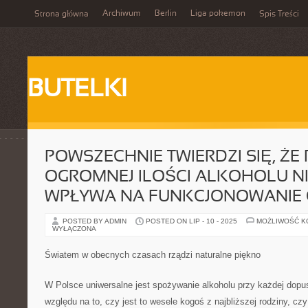
Archiwum
Berlin
Liga pokemon
Strona główna
Spis Treści
BUTELKI
POWSZECHNIE TWIERDZI SIĘ, ŻE P
OGROMNEJ ILOŚCI ALKOHOLU N
WPŁYWA NA FUNKCJONOWANIE
POSTED BY ADMIN
POSTED ON LIP - 10 - 2025
MOŻLIWOŚĆ 
WYŁĄCZONA
Światem w obecnych czasach rządzi naturalne piękno
W Polsce uniwersalne jest spożywanie alkoholu przy każdej dopus
względu na to, czy jest to wesele kogoś z najbliższej rodziny, cz