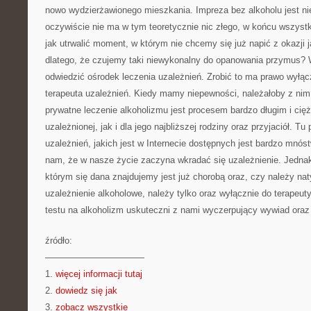
nowo wydzierżawionego mieszkania. Impreza bez alkoholu jest ni
oczywiście nie ma w tym teoretycznie nic złego, w końcu wszystk
jak utrwalić moment, w którym nie chcemy się już napić z okazji j
dlatego, że czujemy taki niewykonalny do opanowania przymus?
odwiedzić ośrodek leczenia uzależnień. Zrobić to ma prawo wyłąc
terapeuta uzależnień. Kiedy mamy niepewności, należałoby z ni
prywatne leczenie alkoholizmu jest procesem bardzo długim i cię
uzależnionej, jak i dla jego najbliższej rodziny oraz przyjaciół. T
uzależnień, jakich jest w Internecie dostępnych jest bardzo mnó
nam, że w nasze życie zaczyna wkradać się uzależnienie. Jedna
którym się dana znajdujemy jest już chorobą oraz, czy należy na
uzależnienie alkoholowe, należy tylko oraz wyłącznie do terapeut
testu na alkoholizm uskuteczni z nami wyczerpujący wywiad oraz 
źródło:
———————————
1.
więcej informacji tutaj
2.
dowiedz się jak
3.
zobacz wszystkie