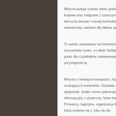
Witryna buduje szeroki obraz pols
krajowe oraz związane z szerszymi
łańcucha dostaw i rozwój technolo
wartościowy zarówno dla laików, j
To serwis nastawiony na konkretn
zrozumieniu rynku, a całość buduj
punkt dla czytelników zaintereso
przystępnością.
Witryna o tematyce transportu i lo
szukających konkretów. Zestawia 
spojrzenie, dzięki czemu pokazuje,
informacyjny i użyteczny, które tr
Przewozy, logistyka, organizacja d
która zmienia się z roku na rok.