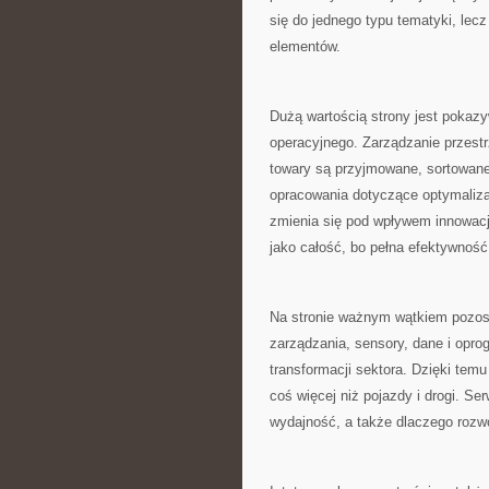
się do jednego typu tematyki, lec
elementów.
Dużą wartością strony jest pokazy
operacyjnego. Zarządzanie przestr
towary są przyjmowane, sortowane 
opracowania dotyczące optymalizac
zmienia się pod wpływem innowacj
jako całość, bo pełna efektywnoś
Na stronie ważnym wątkiem pozos
zarządzania, sensory, dane i opr
transformacji sektora. Dzięki tem
coś więcej niż pojazdy i drogi. Se
wydajność, a także dlaczego rozwó