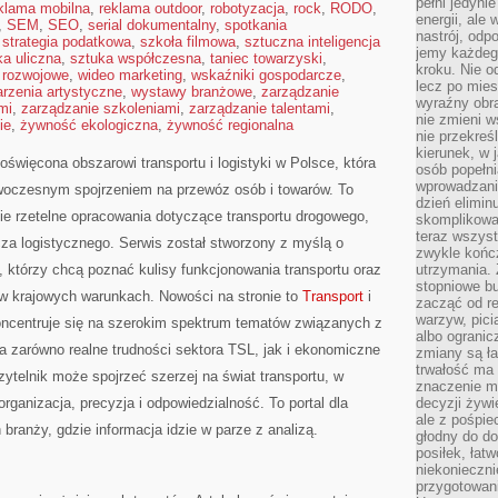
pełni jedyni
klama mobilna
,
reklama outdoor
,
robotyzacja
,
rock
,
RODO
,
energii, ale
,
SEM
,
SEO
,
serial dokumentalny
,
spotkania
nastrój, odp
,
strategia podatkowa
,
szkoła filmowa
,
sztuczna inteligencja
jemy każdeg
ka uliczna
,
sztuka współczesna
,
taniec towarzyski
,
kroku. Nie o
 rozwojowe
,
wideo marketing
,
wskaźniki gospodarcze
,
lecz po mies
rzenia artystyczne
,
wystawy branżowe
,
zarządzanie
wyraźny obra
mi
,
zarządzanie szkoleniami
,
zarządzanie talentami
,
nie zmieni w
ie
,
żywność ekologiczna
,
żywność regionalna
nie przekreś
kierunek, w 
oświęcona obszarowi transportu i logistyki w Polsce, która
osób popełn
wprowadzaniu
woczesnym spojrzeniem na przewóz osób i towarów. To
dzień elimin
ie rzetelne opracowania dotyczące transportu drogowego,
skomplikowan
teraz wszyst
cza logistycznego. Serwis został stworzony z myślą o
zwykle kończ
 którzy chcą poznać kulisy funkcjonowania transportu oraz
utrzymania.
stopniowe b
w krajowych warunkach. Nowości na stronie to
Transport
i
zacząć od re
warzyw, pic
koncentruje się na szerokim spektrum tematów związanych z
albo ogranic
ia zarówno realne trudności sektora TSL, jak i ekonomiczne
zmiany są ła
trwałość ma
zytelnik może spojrzeć szerzej na świat transportu, w
znaczenie m
ganizacja, precyzja i odpowiedzialność. To portal dla
decyzji żywi
ale z pośpie
anży, gdzie informacja idzie w parze z analizą.
głodny do d
posiłek, łat
niekonieczni
przygotowan