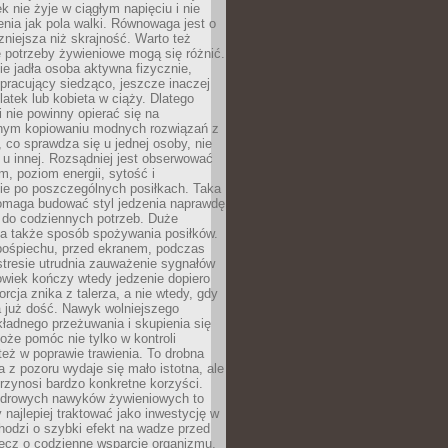
k nie żyje w ciągłym napięciu i nie
zenia jak pola walki. Równowaga jest o
zniejsza niż skrajność. Warto też
 potrzeby żywieniowe mogą się różnić.
ie jadła osoba aktywna fizycznie,
 pracujący siedząco, jeszcze inaczej
olatek lub kobieta w ciąży. Dlatego
 nie powinny opierać się na
jnym kopiowaniu modnych rozwiązań z
o, co sprawdza się u jednej osoby, nie
 u innej. Rozsądniej jest obserwować
m, poziom energii, sytość i
e po poszczególnych posiłkach. Taka
maga budować styl jedzenia naprawdę
do codziennych potrzeb. Duże
a także sposób spożywania posiłków.
pośpiechu, przed ekranem, podczas
stresie utrudnia zauważenie sygnałów
owiek kończy wtedy jedzenie dopiero
orcja znika z talerza, a nie wtedy, gdy
 już dość. Nawyk wolniejszego
kładnego przeżuwania i skupienia się
oże pomóc nie tylko w kontroli
 też w poprawie trawienia. To drobna
a z pozoru wydaje się mało istotna, ale
rzynosi bardzo konkretne korzyści.
drowych nawyków żywieniowych to
y najlepiej traktować jako inwestycję w
chodzi o szybki efekt na wadze przed
lecz o codzienne wsparcie organizmu,