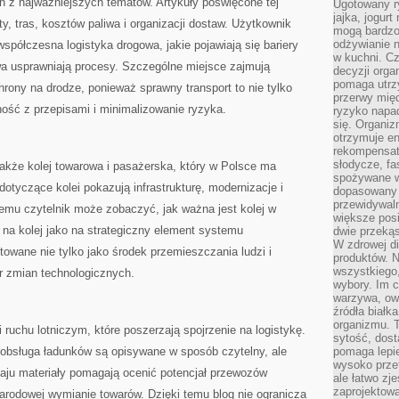
n z najważniejszych tematów. Artykuły poświęcone tej
Ugotowany r
jajka, jogur
ty, tras, kosztów paliwa i organizacji dostaw. Użytkownik
mogą bardzo
odżywianie 
współczesna logistyka drogowa, jakie pojawiają się bariery
w kuchni. C
wa usprawniają procesy. Szczególne miejsce zajmują
decyzji orga
pomaga utrz
rony na drodze, ponieważ sprawny transport to nie tylko
przerwy międ
ość z przepisami i minimalizowanie ryzyka.
ryzyko napa
się. Organiz
otrzymuje en
rekompensaty
słodycze, fa
kże kolej towarowa i pasażerska, który w Polsce ma
spożywane w
tyczące kolei pokazują infrastrukturę, modernizacje i
dopasowany d
przewidywaln
emu czytelnik może zobaczyć, jak ważna jest kolej w
większe posił
 na kolej jako na strategiczny element systemu
dwie przekąs
W zdrowej di
towane nie tylko jako środek przemieszczania ludzi i
produktów. N
wszystkiego
r zmian technologicznych.
wybory. Im c
warzywa, owo
źródła białka
organizmu. T
i ruchu lotniczym, które poszerzają spojrzenie na logistykę.
sytość, dost
 obsługa ładunków są opisywane w sposób czytelny, ale
pomaga lepie
wysoko prze
zaju materiały pomagają ocenić potencjał przewozów
ale łatwo zj
zaprojektowa
arodowej wymianie towarów. Dzięki temu blog nie ogranicza