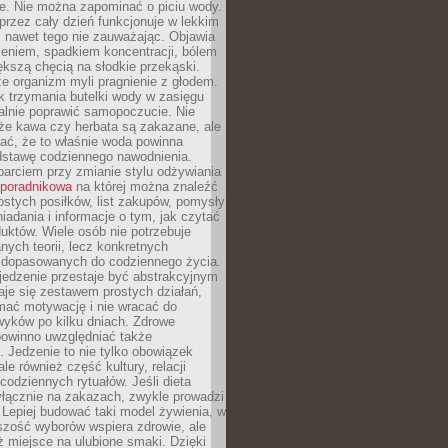
je. Nie można zapominać o piciu wody.
rzez cały dzień funkcjonuje w lekkim
 nawet tego nie zauważając. Objawia
zeniem, spadkiem koncentracji, bólem
ększą chęcią na słodkie przekąski.
że organizm myli pragnienie z głodem.
k trzymania butelki wody w zasięgu
alnie poprawić samopoczucie. Nie
że kawa czy herbata są zakazane, ale
ać, że to właśnie woda powinna
dstawę codziennego nawodnienia.
rciem przy zmianie stylu odżywiania
 poradnikowa
na której można znaleźć
ostych posiłków, list zakupów, pomysły
iadania i informacje o tym, jak czytać
duktów. Wiele osób nie potrzebuje
ych teorii, lecz konkretnych
 dopasowanych do codziennego życia.
jedzenie przestaje być abstrakcyjnym
aje się zestawem prostych działań,
ymać motywację i nie wracać do
yków po kilku dniach. Zdrowe
powinno uwzględniać także
 Jedzenie to nie tylko obowiązek
ale również część kultury, relacji
 codziennych rytuałów. Jeśli dieta
yłącznie na zakazach, zwykle prowadzi
i. Lepiej budować taki model żywienia, w
szość wyborów wspiera zdrowie, ale
ż miejsce na ulubione smaki. Dzięki