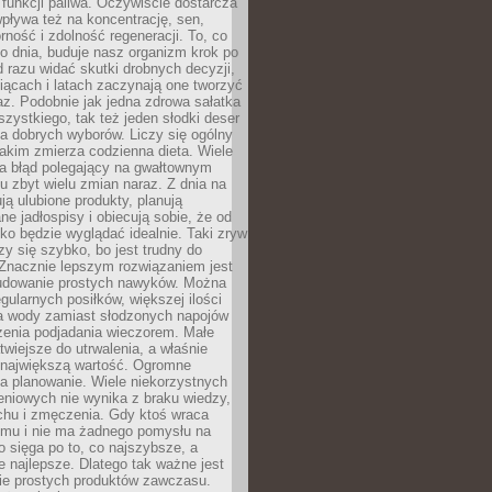
e funkcji paliwa. Oczywiście dostarcza
 wpływa też na koncentrację, sen,
orność i zdolność regeneracji. To, co
o dnia, buduje nasz organizm krok po
d razu widać skutki drobnych decyzji,
iącach i latach zaczynają one tworzyć
z. Podobnie jak jedna zdrowa sałatka
szystkiego, tak też jeden słodki deser
la dobrych wyborów. Liczy się ogólny
jakim zmierza codzienna dieta. Wiele
ia błąd polegający na gwałtownym
 zbyt wielu zmian naraz. Z dnia na
ują ulubione produkty, planują
e jadłospisy i obiecują sobie, że od
ko będzie wyglądać idealnie. Taki zryw
y się szybko, bo jest trudny do
 Znacznie lepszym rozwiązaniem jest
udowanie prostych nawyków. Można
gularnych posiłków, większej ilości
ia wody zamiast słodzonych napojów
zenia podjadania wieczorem. Małe
twiejsze do utrwalenia, a właśnie
 największą wartość. Ogromne
a planowanie. Wiele niekorzystnych
eniowych nie wynika z braku wiedzy,
chu i zmęczenia. Gdy ktoś wraca
omu i nie ma żadnego pomysłu na
wo sięga po to, co najszybsze, a
e najlepsze. Dlatego tak ważne jest
ie prostych produktów zawczasu.