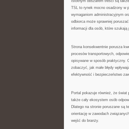
Istotnym obszarem treści są takż
TSL to rynek mocno osadzony w pr
wymaganiom administracyjnym ora
odbiorca może sprawniej poruszać
informacji dla osób, które szukają
Strona konsekwentnie porusza kwes
procesów transportowych, odpowie
opisywane w sposób praktyczny. C
zobaczyć, jak małe błędy wpływaj
efektywność i bezpieczeństwo za
Portal pokazuje również, że świat 
także cały ekosystem osób odpowi
Dlatego na stronie poruszane są tem
orientację w zawodach związanych 
wejść do branży.