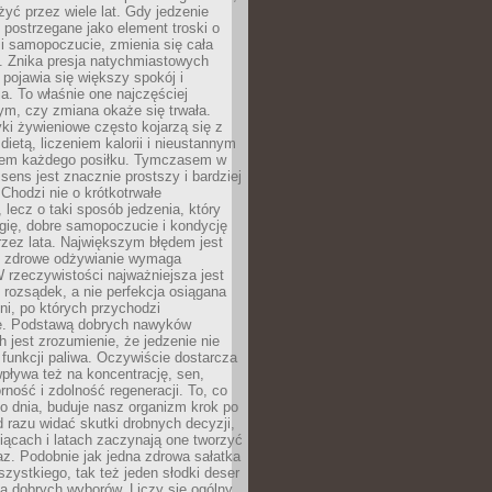
żyć przez wiele lat. Gdy jedzenie
postrzegane jako element troski o
 i samopoczucie, zmienia się cała
. Znika presja natychmiastowych
a pojawia się większy spokój i
. To właśnie one najczęściej
ym, czy zmiana okaże się trwała.
i żywieniowe często kojarzą się z
dietą, liczeniem kalorii i nieustannym
iem każdego posiłku. Tymczasem w
 sens jest znacznie prostszy i bardziej
 Chodzi nie o krótkotrwałe
 lecz o taki sposób jedzenia, który
gię, dobre samopoczucie i kondycję
zez lata. Największym błędem jest
e zdrowe odżywianie wymaga
W rzeczywistości najważniejsza jest
i rozsądek, a nie perfekcja osiągana
dni, po których przychodzi
e. Podstawą dobrych nawyków
 jest zrozumienie, że jedzenie nie
e funkcji paliwa. Oczywiście dostarcza
 wpływa też na koncentrację, sen,
orność i zdolność regeneracji. To, co
o dnia, buduje nasz organizm krok po
d razu widać skutki drobnych decyzji,
iącach i latach zaczynają one tworzyć
z. Podobnie jak jedna zdrowa sałatka
szystkiego, tak też jeden słodki deser
la dobrych wyborów. Liczy się ogólny