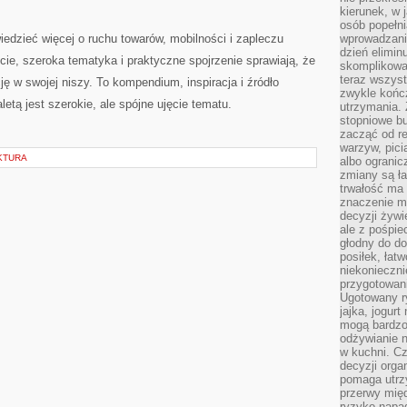
kierunek, w 
osób popełn
iedzieć więcej o ruchu towarów, mobilności i zapleczu
wprowadzaniu
dzień elimin
e, szeroka tematyka i praktyczne spojrzenie sprawiają, że
skomplikowan
teraz wszyst
ę w swojej niszy. To kompendium, inspiracja i źródło
zwykle kończ
etą jest szerokie, ale spójne ujęcie tematu.
utrzymania.
stopniowe b
zacząć od re
warzyw, pic
KTURA
albo ogranic
zmiany są ła
trwałość ma
znaczenie m
decyzji żywi
ale z pośpie
głodny do d
posiłek, łat
niekonieczni
przygotowan
Ugotowany r
jajka, jogur
mogą bardzo
odżywianie 
w kuchni. C
decyzji orga
pomaga utrz
przerwy międ
ryzyko napa