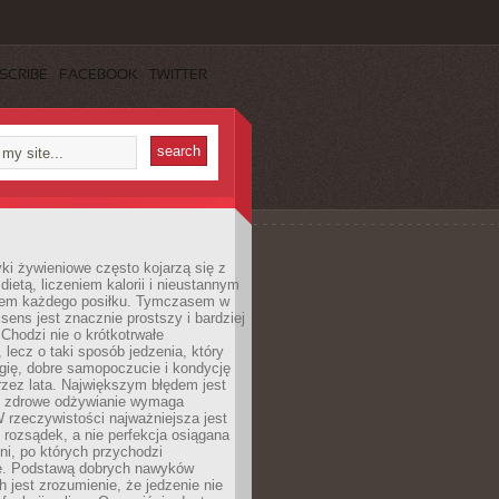
SCRIBE
FACEBOOK
TWITTER
i żywieniowe często kojarzą się z
dietą, liczeniem kalorii i nieustannym
iem każdego posiłku. Tymczasem w
 sens jest znacznie prostszy i bardziej
 Chodzi nie o krótkotrwałe
 lecz o taki sposób jedzenia, który
gię, dobre samopoczucie i kondycję
zez lata. Największym błędem jest
e zdrowe odżywianie wymaga
W rzeczywistości najważniejsza jest
i rozsądek, a nie perfekcja osiągana
dni, po których przychodzi
e. Podstawą dobrych nawyków
 jest zrozumienie, że jedzenie nie