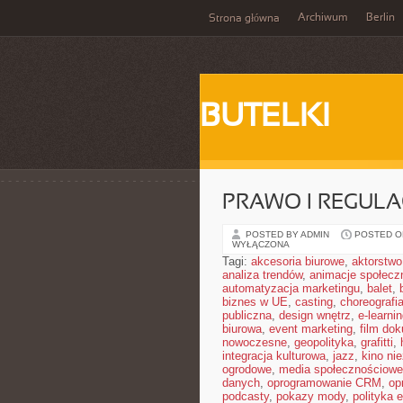
Archiwum
Berlin
Strona główna
BUTELKI
PRAWO I REGULA
POSTED BY ADMIN
POSTED ON
WYŁĄCZONA
Tagi:
akcesoria biurowe
,
aktorstwo
analiza trendów
,
animacje społecz
automatyzacja marketingu
,
balet
,
biznes w UE
,
casting
,
choreografi
publiczna
,
design wnętrz
,
e-learni
biurowa
,
event marketing
,
film do
nowoczesne
,
geopolityka
,
grafitti
,
integracja kulturowa
,
jazz
,
kino ni
ogrodowe
,
media społecznościowe 
danych
,
oprogramowanie CRM
,
op
podcasty
,
pokazy mody
,
polityka 