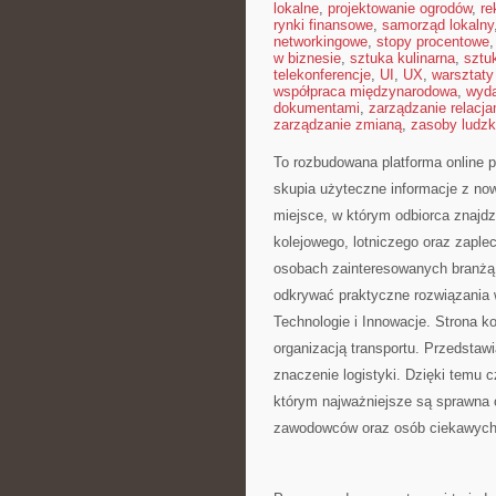
lokalne
,
projektowanie ogrodów
,
re
rynki finansowe
,
samorząd lokalny
networkingowe
,
stopy procentowe
w biznesie
,
sztuka kulinarna
,
sztu
telekonferencje
,
UI
,
UX
,
warsztaty
współpraca międzynarodowa
,
wyda
dokumentami
,
zarządzanie relacja
zarządzanie zmianą
,
zasoby ludzk
To rozbudowana platforma online p
skupia użyteczne informacje z no
miejsce, w którym odbiorca znajdz
kolejowego, lotniczego oraz zaple
osobach zainteresowanych branżą,
odkrywać praktyczne rozwiązania 
Technologie i Innowacje. Strona 
organizacją transportu. Przedstaw
znaczenie logistyki. Dzięki temu c
którym najważniejsze są sprawna or
zawodowców oraz osób ciekawych br