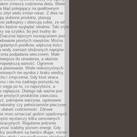
jakim zmierza codzienna dieta. Wiele
ia błąd polegający na gwałtownym
 zbyt wielu zmian naraz. Z dnia na
ują ulubione produkty, planują
e jadłospisy i obiecują sobie, że od
ko będzie wyglądać idealnie. Taki zryw
y się szybko, bo jest trudny do
 Znacznie lepszym rozwiązaniem jest
udowanie prostych nawyków. Można
gularnych posiłków, większej ilości
ia wody zamiast słodzonych napojów
zenia podjadania wieczorem. Małe
twiejsze do utrwalenia, a właśnie
 największą wartość. Ogromne
a planowanie. Wiele niekorzystnych
eniowych nie wynika z braku wiedzy,
chu i zmęczenia. Gdy ktoś wraca
omu i nie ma żadnego pomysłu na
wo sięga po to, co najszybsze, a
e najlepsze. Dlatego tak ważne jest
ie prostych produktów zawczasu.
yż, pokrojone warzywa, ugotowane
t naturalny czy pełnoziarniste pieczywo
 ułatwić codzienność. Zdrowe
nie musi oznaczać godzin spędzonych
zęsto wystarczy kilka sensownych
nizacyjnych. Regularne jedzenie
ymać stabilny poziom energii. Gdy
zy posiłkami są bardzo długie, rośnie
dów głodu i przypadkowego objadania