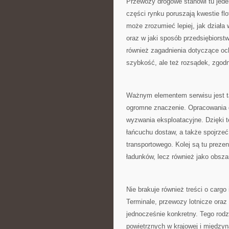
Przewozy drogowe stanowi tu jede
części rynku poruszają kwestie flo
może zrozumieć lepiej, jak działa 
oraz w jaki sposób przedsiębiorst
również zagadnienia dotyczące och
szybkość, ale też rozsądek, zgodn
Ważnym elementem serwisu jest ta
ogromne znaczenie. Opracowania do
wyzwania eksploatacyjne. Dzięki t
łańcuchu dostaw, a także spojrzeć
transportowego. Kolej są tu prezen
ładunków, lecz również jako obsza
Nie brakuje również treści o cargo 
Terminale, przewozy lotnicze oraz
jednocześnie konkretny. Tego rod
powietrznych w krajowej i międzyn