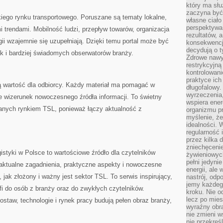
który ma słu
zaczyna być 
kiego rynku transportowego. Poruszane są tematy lokalne,
własne ciało
perspektywa
 trendami. Mobilność ludzi, przepływ towarów, organizacja
rezultatów, 
gii wzajemnie się uzupełniają. Dzięki temu portal może być
konsekwencja
decydują o t
ak i bardziej świadomych obserwatorów branży.
Zdrowe nawyk
restrykcyjną 
kontrolowan
praktyce ich
ą wartość dla odbiorcy. Każdy materiał ma pomagać w
długofalowy.
wyrzeczenia,
e wizerunek nowoczesnego źródła informacji. To świetny
wspiera ener
wanych rynkiem TSL, ponieważ łączy aktualność z
organizmu pr
myślenie, ż
idealności. 
regularność 
przez kilka 
zniechęceni
gistyki w Polsce to wartościowe źródło dla czytelników
żywieniowych
pełni jedyni
aktualne zagadnienia, praktyczne aspekty i nowoczesne
energii, ale
 jak złożony i ważny jest sektor TSL. To serwis inspirujący,
nastrój, odp
jemy każdeg
afi do osób z branży oraz do zwykłych czytelników.
kroku. Nie o
lecz po mies
ostaw, technologie i rynek pracy budują pełen obraz branży,
wyraźny obra
nie zmieni w
nie przekreś