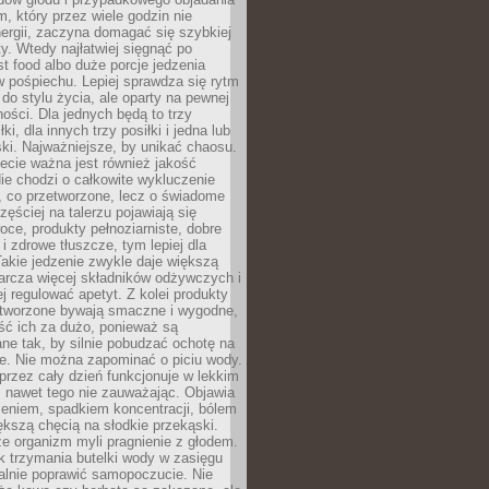
m, który przez wiele godzin nie
ergii, zaczyna domagać się szybkiej
. Wtedy najłatwiej sięgnąć po
st food albo duże porcje jedzenia
 pośpiechu. Lepiej sprawdza się rytm
o stylu życia, ale oparty na pewnej
ości. Dla jednych będą to trzy
ki, dla innych trzy posiłki i jedna lub
ki. Najważniejsze, by unikać chaosu.
ecie ważna jest również jakość
ie chodzi o całkowite wykluczenie
, co przetworzone, lecz o świadome
zęściej na talerzu pojawiają się
ce, produkty pełnoziarniste, dobre
 i zdrowe tłuszcze, tym lepiej dla
akie jedzenie zwykle daje większą
arcza więcej składników odżywczych i
j regulować apetyt. Z kolei produkty
tworzone bywają smaczne i wygodne,
eść ich za dużo, ponieważ są
ne tak, by silnie pobudzać ochotę na
je. Nie można zapominać o piciu wody.
rzez cały dzień funkcjonuje w lekkim
 nawet tego nie zauważając. Objawia
zeniem, spadkiem koncentracji, bólem
ększą chęcią na słodkie przekąski.
że organizm myli pragnienie z głodem.
k trzymania butelki wody w zasięgu
alnie poprawić samopoczucie. Nie