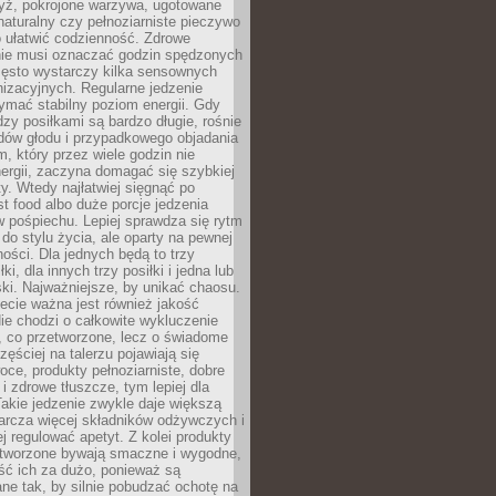
yż, pokrojone warzywa, ugotowane
t naturalny czy pełnoziarniste pieczywo
 ułatwić codzienność. Zdrowe
nie musi oznaczać godzin spędzonych
zęsto wystarczy kilka sensownych
nizacyjnych. Regularne jedzenie
ymać stabilny poziom energii. Gdy
zy posiłkami są bardzo długie, rośnie
dów głodu i przypadkowego objadania
m, który przez wiele godzin nie
ergii, zaczyna domagać się szybkiej
. Wtedy najłatwiej sięgnąć po
st food albo duże porcje jedzenia
 pośpiechu. Lepiej sprawdza się rytm
o stylu życia, ale oparty na pewnej
ości. Dla jednych będą to trzy
ki, dla innych trzy posiłki i jedna lub
ki. Najważniejsze, by unikać chaosu.
ecie ważna jest również jakość
ie chodzi o całkowite wykluczenie
, co przetworzone, lecz o świadome
zęściej na talerzu pojawiają się
ce, produkty pełnoziarniste, dobre
 i zdrowe tłuszcze, tym lepiej dla
akie jedzenie zwykle daje większą
arcza więcej składników odżywczych i
j regulować apetyt. Z kolei produkty
tworzone bywają smaczne i wygodne,
eść ich za dużo, ponieważ są
ne tak, by silnie pobudzać ochotę na