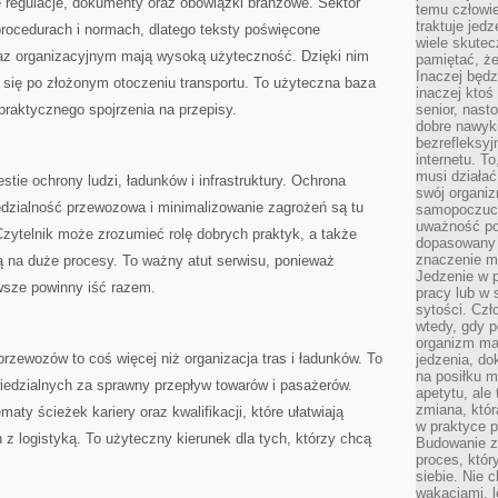
e regulacje, dokumenty oraz obowiązki branżowe. Sektor
temu człowie
traktuje jed
ocedurach i normach, dlatego teksty poświęcone
wiele skutec
z organizacyjnym mają wysoką użyteczność. Dzięki nim
pamiętać, że
Inaczej będz
 się po złożonym otoczeniu transportu. To użyteczna baza
inaczej ktoś
 praktycznego spojrzenia na przepisy.
senior, nast
dobre nawyki
bezrefleksy
internetu. T
musi działać
tie ochrony ludzi, ładunków i infrastruktury. Ochrona
swój organiz
dzialność przewozowa i minimalizowanie zagrożeń są tu
samopoczuci
uważność po
zytelnik może zrozumieć rolę dobrych praktyk, a także
dopasowany 
znaczenie m
ą na duże procesy. To ważny atut serwisu, ponieważ
Jedzenie w 
wsze powinny iść razem.
pracy lub w 
sytości. Czł
wtedy, gdy p
organizm ma
przewozów to coś więcej niż organizacja tras i ładunków. To
jedzenia, do
na posiłku m
edzialnych za sprawny przepływ towarów i pasażerów.
apetytu, ale
zmiana, któr
aty ścieżek kariery oraz kwalifikacji, które ułatwiają
w praktyce p
z logistyką. To użyteczny kierunek dla tych, którzy chcą
Budowanie z
proces, któr
siebie. Nie 
wakacjami, 