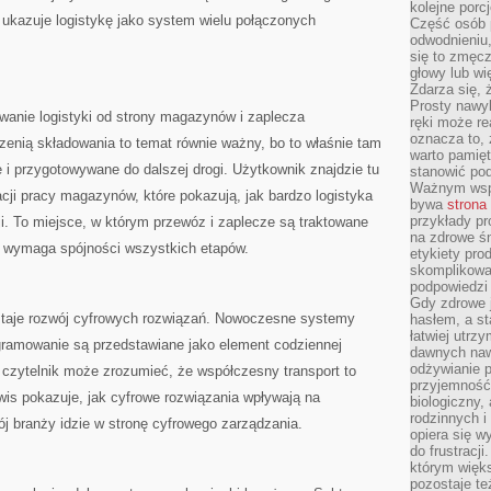
kolejne porc
z ukazuje logistykę jako system wielu połączonych
Część osób p
odwodnieniu,
się to zmęc
głowy lub wi
Zdarza się, 
Prosty nawy
wanie logistyki od strony magazynów i zaplecza
ręki może re
oznacza to, 
zenią składowania to temat równie ważny, bo to właśnie tam
warto pamięt
i przygotowywane do dalszej drogi. Użytkownik znajdzie tu
stanowić po
Ważnym wspa
ji pracy magazynów, które pokazują, jak bardzo logistyka
bywa
strona
przykłady pr
i. To miejsce, w którym przewóz i zaplecze są traktowane
na zdrowe śn
ć wymaga spójności wszystkich etapów.
etykiety pro
skomplikowan
podpowiedzi
Gdy zdrowe 
taje rozwój cyfrowych rozwiązań. Nowoczesne systemy
hasłem, a st
łatwiej utrz
ogramowanie są przedstawiane jako element codziennej
dawnych naw
odżywianie 
u czytelnik może zrozumieć, że współczesny transport to
przyjemność.
rwis pokazuje, jak cyfrowe rozwiązania wpływają na
biologiczny, 
rodzinnych i
j branży idzie w stronę cyfrowego zarządzania.
opiera się w
do frustracj
którym więk
pozostaje te