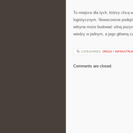
To miejsce dla tych, którzy chcą w
logistycznym. Nowoczesne podejści
witryna może budować silną pozycj
wiedzy w jednym, a jego główną zal
CATEGORIES:
DROGI I INFRASTRU
Comments are closed.