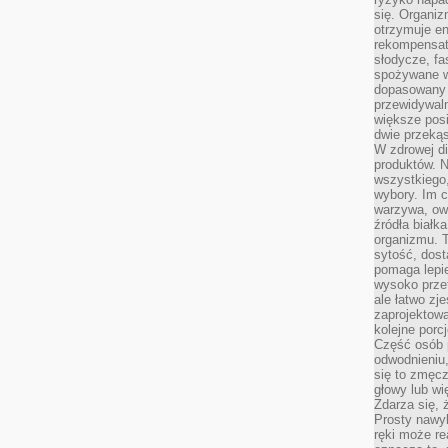
się. Organiz
otrzymuje en
rekompensaty
słodycze, fa
spożywane w
dopasowany d
przewidywaln
większe posił
dwie przekąs
W zdrowej di
produktów. N
wszystkiego
wybory. Im c
warzywa, owo
źródła białka
organizmu. T
sytość, dost
pomaga lepie
wysoko prze
ale łatwo zj
zaprojektowa
kolejne porc
Część osób p
odwodnieniu,
się to zmęc
głowy lub wi
Zdarza się, 
Prosty nawy
ręki może re