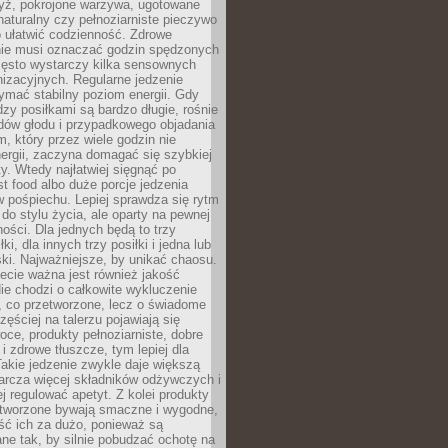
yż, pokrojone warzywa, ugotowane
t naturalny czy pełnoziarniste pieczywo
 ułatwić codzienność. Zdrowe
nie musi oznaczać godzin spędzonych
zęsto wystarczy kilka sensownych
nizacyjnych. Regularne jedzenie
ymać stabilny poziom energii. Gdy
zy posiłkami są bardzo długie, rośnie
dów głodu i przypadkowego objadania
m, który przez wiele godzin nie
ergii, zaczyna domagać się szybkiej
. Wtedy najłatwiej sięgnąć po
st food albo duże porcje jedzenia
 pośpiechu. Lepiej sprawdza się rytm
o stylu życia, ale oparty na pewnej
ości. Dla jednych będą to trzy
ki, dla innych trzy posiłki i jedna lub
ki. Najważniejsze, by unikać chaosu.
ecie ważna jest również jakość
ie chodzi o całkowite wykluczenie
, co przetworzone, lecz o świadome
zęściej na talerzu pojawiają się
ce, produkty pełnoziarniste, dobre
 i zdrowe tłuszcze, tym lepiej dla
akie jedzenie zwykle daje większą
arcza więcej składników odżywczych i
j regulować apetyt. Z kolei produkty
tworzone bywają smaczne i wygodne,
eść ich za dużo, ponieważ są
ne tak, by silnie pobudzać ochotę na