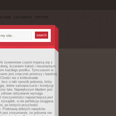
SCRIBE
FACEBOOK
TWITTER
i żywieniowe często kojarzą się z
dietą, liczeniem kalorii i nieustannym
iem każdego posiłku. Tymczasem w
 sens jest znacznie prostszy i bardziej
 Chodzi nie o krótkotrwałe
 lecz o taki sposób jedzenia, który
gię, dobre samopoczucie i kondycję
zez lata. Największym błędem jest
e zdrowe odżywianie wymaga
W rzeczywistości najważniejsza jest
i rozsądek, a nie perfekcja osiągana
dni, po których przychodzi
e. Podstawą dobrych nawyków
 jest zrozumienie, że jedzenie nie