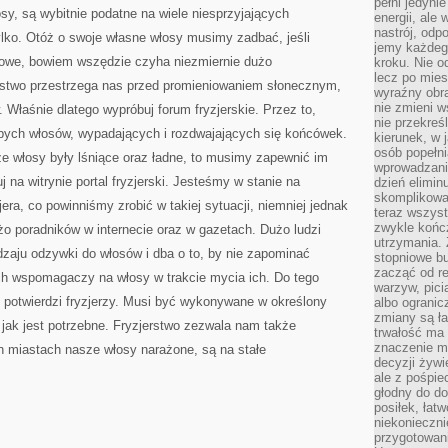
pełni jedyni
sy, są wybitnie podatne na wiele niesprzyjających
energii, ale
nastrój, odp
lko. Otóż o swoje własne włosy musimy zadbać, jeśli
jemy każdeg
rowe, bowiem wszędzie czyha niezmiernie dużo
kroku. Nie o
lecz po mies
erstwo przestrzega nas przed promieniowaniem słonecznym,
wyraźny obra
nie zmieni w
 Właśnie dlatego wypróbuj forum fryzjerskie. Przez to,
nie przekreś
abych włosów, wypadających i rozdwajających się końcówek.
kierunek, w 
osób popełn
e włosy były lśniące oraz ładne, to musimy zapewnić im
wprowadzaniu
j na witrynie portal fryzjerski. Jesteśmy w stanie na
dzień elimin
skomplikowan
jera, co powinniśmy zrobić w takiej sytuacji, niemniej jednak
teraz wszyst
zwykle kończ
 poradników w internecie oraz w gazetach. Dużo ludzi
utrzymania.
dzaju odzywki do włosów i dba o to, by nie zapominać
stopniowe b
zacząć od re
h wspomagaczy na włosy w trakcie mycia ich. Do tego
warzyw, pic
o potwierdzi fryzjerzy. Musi być wykonywane w określony
albo ogranic
zmiany są ła
 jak jest potrzebne. Fryzjerstwo zezwala nam także
trwałość ma
znaczenie m
h miastach nasze włosy narażone, są na stałe
decyzji żywi
ale z pośpie
głodny do d
posiłek, łat
niekonieczni
przygotowan