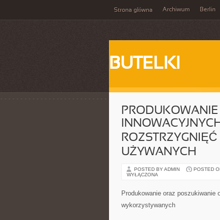
Archiwum
Berlin
Strona główna
BUTELKI
PRODUKOWANIE 
INNOWACYJNYCH
ROZSTRZYGNIĘĆ
UŻYWANYCH
POSTED BY ADMIN
POSTED ON 
WYŁĄCZONA
Produkowanie oraz poszukiwanie o
wykorzystywanych