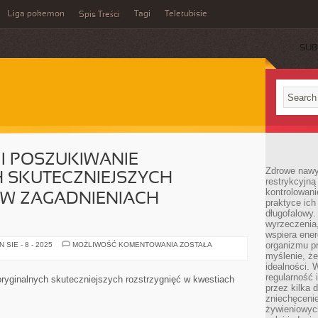
Liga pokemon
Tagi
Teletubisie
Spis Treści
SUB
I POSZUKIWANIE
Zdrowe nawyk
 SKUTECZNIEJSZYCH
restrykcyjną 
kontrolowan
 W ZAGADNIENIACH
praktyce ich
długofalowy.
wyrzeczenia,
wspiera ener
PRODUKOWANIE
organizmu pr
SIE - 8 - 2025
MOŻLIWOŚĆ KOMENTOWANIA
ZOSTAŁA
I
myślenie, ż
POSZUKIWANIE
idealności. 
INNOWACYJNYCH
SKUTECZNIEJSZYCH
regularność 
ryginalnych skuteczniejszych rozstrzygnięć w kwestiach
ROZSTRZYGNIĘĆ
przez kilka 
W
zniechęceni
ZAGADNIENIACH
UŻYWANYCH
żywieniowych