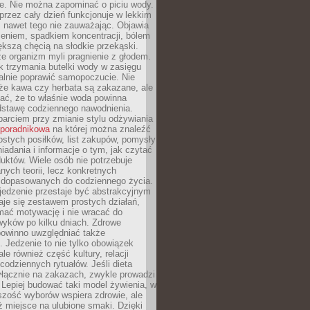
je. Nie można zapominać o piciu wody.
rzez cały dzień funkcjonuje w lekkim
 nawet tego nie zauważając. Objawia
zeniem, spadkiem koncentracji, bólem
ększą chęcią na słodkie przekąski.
że organizm myli pragnienie z głodem.
k trzymania butelki wody w zasięgu
alnie poprawić samopoczucie. Nie
że kawa czy herbata są zakazane, ale
ać, że to właśnie woda powinna
dstawę codziennego nawodnienia.
rciem przy zmianie stylu odżywiania
 poradnikowa
na której można znaleźć
ostych posiłków, list zakupów, pomysły
iadania i informacje o tym, jak czytać
duktów. Wiele osób nie potrzebuje
ych teorii, lecz konkretnych
 dopasowanych do codziennego życia.
jedzenie przestaje być abstrakcyjnym
aje się zestawem prostych działań,
ymać motywację i nie wracać do
yków po kilku dniach. Zdrowe
powinno uwzględniać także
 Jedzenie to nie tylko obowiązek
ale również część kultury, relacji
 codziennych rytuałów. Jeśli dieta
yłącznie na zakazach, zwykle prowadzi
i. Lepiej budować taki model żywienia, w
szość wyborów wspiera zdrowie, ale
ż miejsce na ulubione smaki. Dzięki