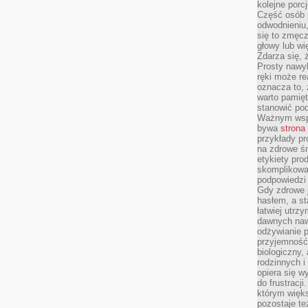
kolejne porc
Część osób p
odwodnieniu,
się to zmęc
głowy lub wi
Zdarza się, 
Prosty nawy
ręki może re
oznacza to, 
warto pamięt
stanowić po
Ważnym wspa
bywa
strona
przykłady pr
na zdrowe śn
etykiety pro
skomplikowan
podpowiedzi
Gdy zdrowe 
hasłem, a st
łatwiej utrz
dawnych naw
odżywianie 
przyjemność.
biologiczny, 
rodzinnych i
opiera się w
do frustracj
którym więk
pozostaje te