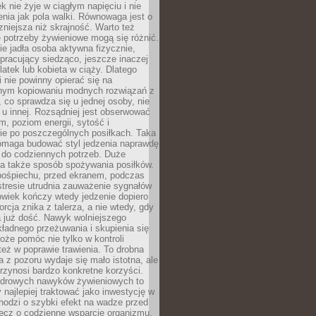
k nie żyje w ciągłym napięciu i nie
zenia jak pola walki. Równowaga jest o
zniejsza niż skrajność. Warto też
 potrzeby żywieniowe mogą się różnić.
ie jadła osoba aktywna fizycznie,
 pracujący siedząco, jeszcze inaczej
olatek lub kobieta w ciąży. Dlatego
 nie powinny opierać się na
jnym kopiowaniu modnych rozwiązań z
o, co sprawdza się u jednej osoby, nie
 u innej. Rozsądniej jest obserwować
m, poziom energii, sytość i
e po poszczególnych posiłkach. Taka
maga budować styl jedzenia naprawdę
do codziennych potrzeb. Duże
a także sposób spożywania posiłków.
pośpiechu, przed ekranem, podczas
stresie utrudnia zauważenie sygnałów
owiek kończy wtedy jedzenie dopiero
orcja znika z talerza, a nie wtedy, gdy
 już dość. Nawyk wolniejszego
kładnego przeżuwania i skupienia się
oże pomóc nie tylko w kontroli
 też w poprawie trawienia. To drobna
a z pozoru wydaje się mało istotna, ale
rzynosi bardzo konkretne korzyści.
drowych nawyków żywieniowych to
y najlepiej traktować jako inwestycję w
chodzi o szybki efekt na wadze przed
lecz o codzienne wsparcie organizmu,