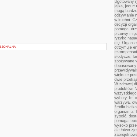
Ugotowany r
jajka, jogur
mogą bardzo
odżywianie 
w kuchni. C
decyzji orga
pomaga utrz
przerwy międ
ryzyko napa
się. Organiz
SJONALNA
otrzymuje en
rekompensaty
słodycze, fa
spożywane w
dopasowany d
przewidywaln
większe posił
dwie przekąs
W zdrowej di
produktów. N
wszystkiego
wybory. Im c
warzywa, owo
źródła białka
organizmu. T
sytość, dost
pomaga lepie
wysoko prze
ale łatwo zj
zaprojektowa