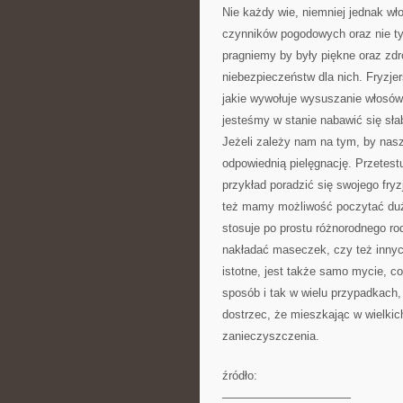
Nie każdy wie, niemniej jednak wło
czynników pogodowych oraz nie ty
pragniemy by były piękne oraz zd
niebezpieczeństw dla nich. Fryzj
jakie wywołuje wysuszanie włosów.
jesteśmy w stanie nabawić się sł
Jeżeli zależy nam na tym, by nasz
odpowiednią pielęgnację. Przetestu
przykład poradzić się swojego fryz
też mamy możliwość poczytać dużo
stosuje po prostu różnorodnego ro
nakładać maseczek, czy też innyc
istotne, jest także samo mycie, c
sposób i tak w wielu przypadkach,
dostrzec, że mieszkając w wielkic
zanieczyszczenia.
źródło:
———————————