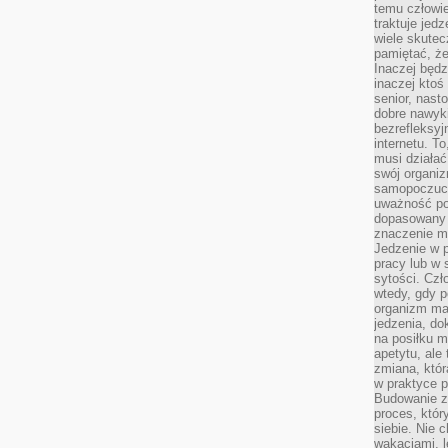
temu człowie
traktuje jed
wiele skutec
pamiętać, że
Inaczej będz
inaczej ktoś
senior, nast
dobre nawyki
bezrefleksy
internetu. T
musi działać
swój organiz
samopoczuci
uważność po
dopasowany 
znaczenie m
Jedzenie w 
pracy lub w 
sytości. Czł
wtedy, gdy p
organizm ma
jedzenia, do
na posiłku m
apetytu, ale
zmiana, któr
w praktyce p
Budowanie z
proces, któr
siebie. Nie 
wakacjami, 