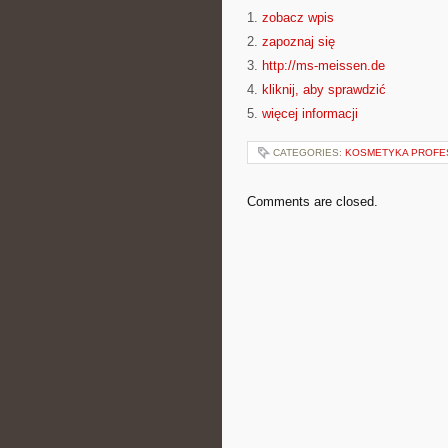
1.
zobacz wpis
2.
zapoznaj się
3.
http://ms-meissen.de
4.
kliknij, aby sprawdzić
5.
więcej informacji
CATEGORIES:
KOSMETYKA PROFE
Comments are closed.