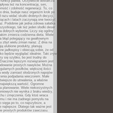
e funkcji paliwa. Oczywiście dostarcza
 wpływa też na koncentrację, sen,
orność i zdolność regeneracji. To, co
o dnia, buduje nasz organizm krok po
d razu widać skutki drobnych decyzji,
iącach i latach zaczynają one tworzyć
z. Podobnie jak jedna zdrowa sałatka
szystkiego, tak też jeden słodki deser
la dobrych wyborów. Liczy się ogólny
jakim zmierza codzienna dieta. Wiele
ia błąd polegający na gwałtownym
 zbyt wielu zmian naraz. Z dnia na
ują ulubione produkty, planują
e jadłospisy i obiecują sobie, że od
ko będzie wyglądać idealnie. Taki zryw
y się szybko, bo jest trudny do
 Znacznie lepszym rozwiązaniem jest
udowanie prostych nawyków. Można
gularnych posiłków, większej ilości
ia wody zamiast słodzonych napojów
zenia podjadania wieczorem. Małe
twiejsze do utrwalenia, a właśnie
 największą wartość. Ogromne
a planowanie. Wiele niekorzystnych
eniowych nie wynika z braku wiedzy,
chu i zmęczenia. Gdy ktoś wraca
omu i nie ma żadnego pomysłu na
wo sięga po to, co najszybsze, a
e najlepsze. Dlatego tak ważne jest
ie prostych produktów zawczasu.