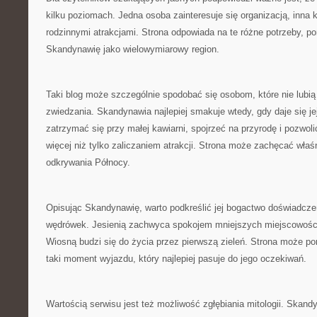
kilku poziomach. Jedna osoba zainteresuje się organizacją, inna k
rodzinnymi atrakcjami. Strona odpowiada na te różne potrzeby, p
Skandynawię jako wielowymiarowy region.
Taki blog może szczególnie spodobać się osobom, które nie lubi
zwiedzania. Skandynawia najlepiej smakuje wtedy, gdy daje się j
zatrzymać się przy małej kawiarni, spojrzeć na przyrodę i pozwol
więcej niż tylko zaliczaniem atrakcji. Strona może zachęcać wła
odkrywania Północy.
Opisując Skandynawię, warto podkreślić jej bogactwo doświadcze
wędrówek. Jesienią zachwyca spokojem mniejszych miejscowości
Wiosną budzi się do życia przez pierwszą zieleń. Strona może p
taki moment wyjazdu, który najlepiej pasuje do jego oczekiwań.
Wartością serwisu jest też możliwość zgłębiania mitologii. Skan