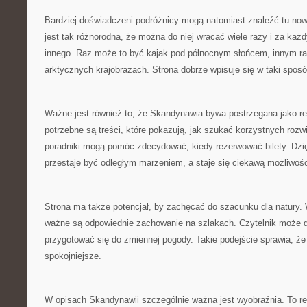
Bardziej doświadczeni podróżnicy mogą natomiast znaleźć tu now
jest tak różnorodna, że można do niej wracać wiele razy i za k
innego. Raz może to być kajak pod północnym słońcem, innym 
arktycznych krajobrazach. Strona dobrze wpisuje się w taki spos
Ważne jest również to, że Skandynawia bywa postrzegana jako reg
potrzebne są treści, które pokazują, jak szukać korzystnych roz
poradniki mogą pomóc zdecydować, kiedy rezerwować bilety. Dzi
przestaje być odległym marzeniem, a staje się ciekawą możliwośc
Strona ma także potencjał, by zachęcać do szacunku dla natury.
ważne są odpowiednie zachowanie na szlakach. Czytelnik może do
przygotować się do zmiennej pogody. Takie podejście sprawia, że
spokojniejsze.
W opisach Skandynawii szczególnie ważna jest wyobraźnia. To reg