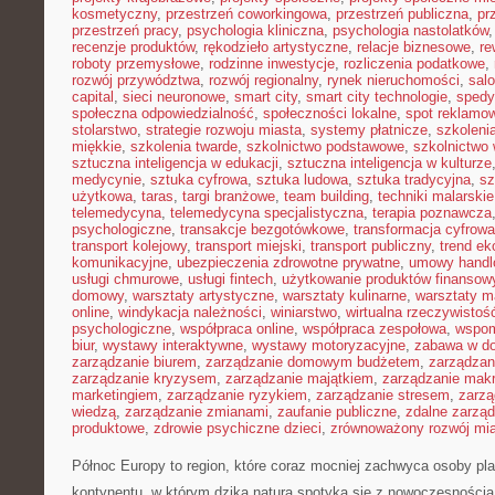
kosmetyczny
,
przestrzeń coworkingowa
,
przestrzeń publiczna
,
pr
przestrzeń pracy
,
psychologia kliniczna
,
psychologia nastolatków
recenzje produktów
,
rękodzieło artystyczne
,
relacje biznesowe
,
re
roboty przemysłowe
,
rodzinne inwestycje
,
rozliczenia podatkowe
,
rozwój przywództwa
,
rozwój regionalny
,
rynek nieruchomości
,
sal
capital
,
sieci neuronowe
,
smart city
,
smart city technologie
,
spedy
społeczna odpowiedzialność
,
społeczności lokalne
,
spot reklamo
stolarstwo
,
strategie rozwoju miasta
,
systemy płatnicze
,
szkoleni
miękkie
,
szkolenia twarde
,
szkolnictwo podstawowe
,
szkolnictwo
sztuczna inteligencja w edukacji
,
sztuczna inteligencja w kulturze
medycynie
,
sztuka cyfrowa
,
sztuka ludowa
,
sztuka tradycyjna
,
sz
użytkowa
,
taras
,
targi branżowe
,
team building
,
techniki malarskie
telemedycyna
,
telemedycyna specjalistyczna
,
terapia poznawcza
psychologiczne
,
transakcje bezgotówkowe
,
transformacja cyfrowa
transport kolejowy
,
transport miejski
,
transport publiczny
,
trend e
komunikacyjne
,
ubezpieczenia zdrowotne prywatne
,
umowy handl
usługi chmurowe
,
usługi fintech
,
użytkowanie produktów finansow
domowy
,
warsztaty artystyczne
,
warsztaty kulinarne
,
warsztaty m
online
,
windykacja należności
,
winiarstwo
,
wirtualna rzeczywistoś
psychologiczne
,
współpraca online
,
współpraca zespołowa
,
wspom
biur
,
wystawy interaktywne
,
wystawy motoryzacyjne
,
zabawa w d
zarządzanie biurem
,
zarządzanie domowym budżetem
,
zarządzan
zarządzanie kryzysem
,
zarządzanie majątkiem
,
zarządzanie mak
marketingiem
,
zarządzanie ryzykiem
,
zarządzanie stresem
,
zarzą
wiedzą
,
zarządzanie zmianami
,
zaufanie publiczne
,
zdalne zarzą
produktowe
,
zdrowie psychiczne dzieci
,
zrównoważony rozwój mi
Północ Europy to region, które coraz mocniej zachwyca osoby pl
kontynentu, w którym dzika natura spotyka się z nowoczesności