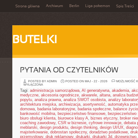
Archiwum
Berlin
Liga pokemon
Strona główna
Spis Treści
BUTELKI
PYTANIA OD CZYTELNIKÓW
POSTED BY ADMIN
POSTED ON MAJ - 22 - 2026
MOŻLIWOŚĆ 
WYŁĄCZONA
Tagi:
administracja samorządowa
,
AI generatywna
,
akademia
,
akc
medyczne
,
akcesoria ogrodnicze
,
akwarele
,
altana
,
analiza budże
popytu
,
analiza prawna
,
analiza SWOT osobista
,
analizy laborator
architektura miejska
,
archiwizacja
,
asertywność
,
automatyka prz
domowa
,
badania laboratoryjne
,
badania społeczne
,
balance życi
bankowość mobilna
,
bezpieczeństwo finansowe
,
bezpieczeństwo 
biuro obsługi klienta
,
biurowce klasy A
,
biznes etyczny
,
broker ni
coaching zawodowy
,
CSR w biznesie
,
cyfrowe innowacje
,
debata 
meblarski
,
design produktu
,
design thinking
,
design UI/UX
,
diagno
majsterkowanie
,
dobrostan społeczny
,
doradztwo podatkowe
,
dru
przemysłowy
,
druk reklamowy
,
drukarki
,
drukarki 3d
,
drzewnictwo