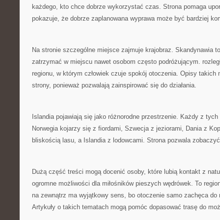
każdego, kto chce dobrze wykorzystać czas. Strona pomaga upo
pokazuje, że dobrze zaplanowana wyprawa może być bardziej ko
Na stronie szczególne miejsce zajmuje krajobraz. Skandynawia to 
zatrzymać w miejscu nawet osobom często podróżującym. rozleg
regionu, w którym człowiek czuje spokój otoczenia. Opisy takich 
strony, ponieważ pozwalają zainspirować się do działania.
Islandia pojawiają się jako różnorodne przestrzenie. Każdy z tyc
Norwegia kojarzy się z fiordami, Szwecja z jeziorami, Dania z Ko
bliskością lasu, a Islandia z lodowcami. Strona pozwala zobaczyć
Dużą część treści mogą docenić osoby, które lubią kontakt z nat
ogromne możliwości dla miłośników pieszych wędrówek. To regio
na zewnątrz ma wyjątkowy sens, bo otoczenie samo zachęca do r
Artykuły o takich tematach mogą pomóc dopasować trasę do moż