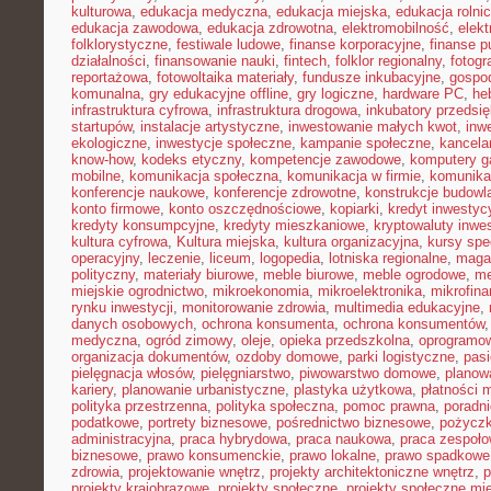
kulturowa
,
edukacja medyczna
,
edukacja miejska
,
edukacja rolni
edukacja zawodowa
,
edukacja zdrowotna
,
elektromobilność
,
elek
folklorystyczne
,
festiwale ludowe
,
finanse korporacyjne
,
finanse p
działalności
,
finansowanie nauki
,
fintech
,
folklor regionalny
,
fotogr
reportażowa
,
fotowoltaika materiały
,
fundusze inkubacyjne
,
gospod
komunalna
,
gry edukacyjne offline
,
gry logiczne
,
hardware PC
,
he
infrastruktura cyfrowa
,
infrastruktura drogowa
,
inkubatory przedsię
startupów
,
instalacje artystyczne
,
inwestowanie małych kwot
,
inw
ekologiczne
,
inwestycje społeczne
,
kampanie społeczne
,
kancela
know-how
,
kodeks etyczny
,
kompetencje zawodowe
,
komputery 
mobilne
,
komunikacja społeczna
,
komunikacja w firmie
,
komunika
konferencje naukowe
,
konferencje zdrowotne
,
konstrukcje budowl
konto firmowe
,
konto oszczędnościowe
,
kopiarki
,
kredyt inwestyc
kredyty konsumpcyjne
,
kredyty mieszkaniowe
,
kryptowaluty inwe
kultura cyfrowa
,
Kultura miejska
,
kultura organizacyjna
,
kursy spe
operacyjny
,
leczenie
,
liceum
,
logopedia
,
lotniska regionalne
,
maga
polityczny
,
materiały biurowe
,
meble biurowe
,
meble ogrodowe
,
me
miejskie ogrodnictwo
,
mikroekonomia
,
mikroelektronika
,
mikrofin
rynku inwestycji
,
monitorowanie zdrowia
,
multimedia edukacyjne
,
danych osobowych
,
ochrona konsumenta
,
ochrona konsumentów
medyczna
,
ogród zimowy
,
oleje
,
opieka przedszkolna
,
oprogramow
organizacja dokumentów
,
ozdoby domowe
,
parki logistyczne
,
pas
pielęgnacja włosów
,
pielęgniarstwo
,
piwowarstwo domowe
,
planow
kariery
,
planowanie urbanistyczne
,
plastyka użytkowa
,
płatności 
polityka przestrzenna
,
polityka społeczna
,
pomoc prawna
,
poradni
podatkowe
,
portrety biznesowe
,
pośrednictwo biznesowe
,
pożycz
administracyjna
,
praca hybrydowa
,
praca naukowa
,
praca zespoło
biznesowe
,
prawo konsumenckie
,
prawo lokalne
,
prawo spadkowe
zdrowia
,
projektowanie wnętrz
,
projekty architektoniczne wnętrz
,
p
projekty krajobrazowe
,
projekty społeczne
,
projekty społeczne mie