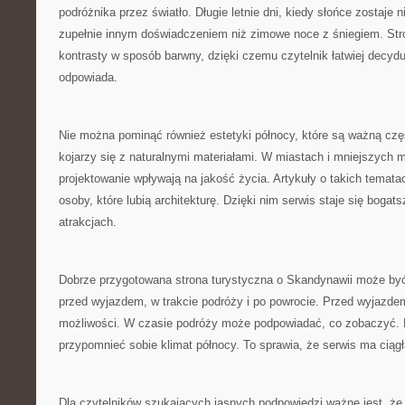
podróżnika przez światło. Długie letnie dni, kiedy słońce zostaje
zupełnie innym doświadczeniem niż zimowe noce z śniegiem. St
kontrasty w sposób barwny, dzięki czemu czytelnik łatwiej decydu
odpowiada.
Nie można pominąć również estetyki północy, które są ważną czę
kojarzy się z naturalnymi materiałami. W miastach i mniejszych 
projektowanie wpływają na jakość życia. Artykuły o takich temat
osoby, które lubią architekturę. Dzięki nim serwis staje się boga
atrakcjach.
Dobrze przygotowana strona turystyczna o Skandynawii może by
przed wyjazdem, w trakcie podróży i po powrocie. Przed wyjazd
możliwości. W czasie podróży może podpowiadać, co zobaczyć. 
przypomnieć sobie klimat północy. To sprawia, że serwis ma ciąg
Dla czytelników szukających jasnych podpowiedzi ważne jest, ż