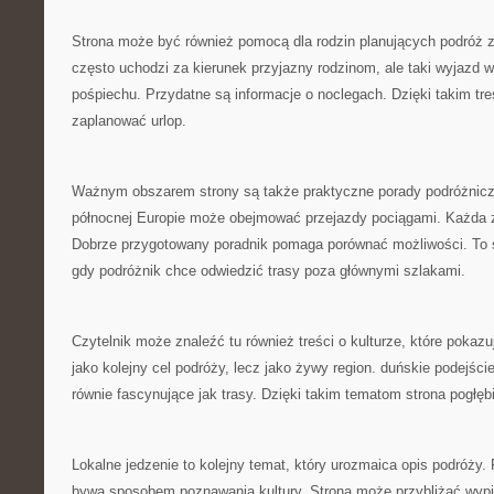
Strona może być również pomocą dla rodzin planujących podróż 
często uchodzi za kierunek przyjazny rodzinom, ale taki wyjazd 
pośpiechu. Przydatne są informacje o noclegach. Dzięki takim tre
zaplanować urlop.
Ważnym obszarem strony są także praktyczne porady podróżnic
północnej Europie może obejmować przejazdy pociągami. Każda z 
Dobrze przygotowany poradnik pomaga porównać możliwości. To s
gdy podróżnik chce odwiedzić trasy poza głównymi szlakami.
Czytelnik może znaleźć tu również treści o kulturze, które pokaz
jako kolejny cel podróży, lecz jako żywy region. duńskie podejśc
równie fascynujące jak trasy. Dzięki takim tematom strona pogłębi
Lokalne jedzenie to kolejny temat, który urozmaica opis podróży
bywa sposobem poznawania kultury. Strona może przybliżać wypi