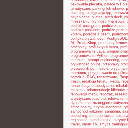
pakowanie plecaka
,
pałace w Pols
tematyczne
,
parkingi lotniskowe
,
p
phishing
,
pielęgnacja łap
,
pierwsza
psychiczna
,
pilates
,
pitch deck
,
pl
mieszkaniu
,
płynność finansowa
,
podróż pociągiem
,
podróż z psem
podróże poślubne
,
podróże poza 
kotem
,
podróże z psem
,
podróżow
polityka prywatności
,
PostgreSQL
AI
,
PrestaShop
,
procedury firmow
próchnicy
,
profilaktyka serca
,
prof
programowanie Java
,
programowan
programowanie Python
,
programow
interakcji
,
prompt engineering
,
pro
prywatność online
,
przeprawy pro
przewodnik po mieście
,
przycinan
maratonu
,
przygotowanie do półma
ogrodzie
,
RAG
,
ransomware
,
Rasp
treści
,
redakcja tekstu
,
Redis
,
reg
rehabilitacja ortopedyczna
,
rehabil
rękojmia
,
rekomendacje klientów
,
renowacja mebli
,
reportaż
,
resear
artystyczne
,
road trip
,
rolowanie m
dynamiczne
,
rozciąganie statyczn
emocjonalny
,
rutyna wieczorna
,
ry
samochód rodzinny
,
sanatoria
,
sąs
publishing
,
sen sportowca
,
sesja 
regionalne
,
skład książki
,
skrypty 
travel
,
smart TV
,
smycz treningow