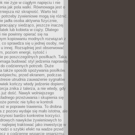
k nie żyje w ciągłym napięciu i nie
zenia jak pola walki. Równowaga jest o
zniejsza niż skrajność. Warto też
 potrzeby żywieniowe mogą się różnić.
ie jadła osoba aktywna fizycznie,
 pracujący siedząco, jeszcze inaczej
olatek lub kobieta w ciąży. Dlatego
 nie powinny opierać się na
jnym kopiowaniu modnych rozwiązań z
o, co sprawdza się u jednej osoby, nie
 u innej. Rozsądniej jest obserwować
m, poziom energii, sytość i
e po poszczególnych posiłkach. Taka
maga budować styl jedzenia naprawdę
do codziennych potrzeb. Duże
a także sposób spożywania posiłków.
pośpiechu, przed ekranem, podczas
stresie utrudnia zauważenie sygnałów
owiek kończy wtedy jedzenie dopiero
orcja znika z talerza, a nie wtedy, gdy
 już dość. Nawyk wolniejszego
kładnego przeżuwania i skupienia się
oże pomóc nie tylko w kontroli
 też w poprawie trawienia. To drobna
a z pozoru wydaje się mało istotna, ale
rzynosi bardzo konkretne korzyści.
drowych nawyków żywieniowych to
y najlepiej traktować jako inwestycję w
chodzi o szybki efekt na wadze przed
lecz o codzienne wsparcie organizmu,