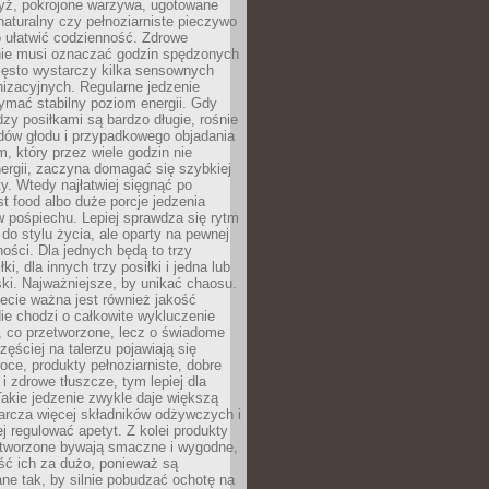
yż, pokrojone warzywa, ugotowane
t naturalny czy pełnoziarniste pieczywo
 ułatwić codzienność. Zdrowe
nie musi oznaczać godzin spędzonych
zęsto wystarczy kilka sensownych
nizacyjnych. Regularne jedzenie
ymać stabilny poziom energii. Gdy
zy posiłkami są bardzo długie, rośnie
dów głodu i przypadkowego objadania
m, który przez wiele godzin nie
ergii, zaczyna domagać się szybkiej
. Wtedy najłatwiej sięgnąć po
st food albo duże porcje jedzenia
 pośpiechu. Lepiej sprawdza się rytm
o stylu życia, ale oparty na pewnej
ości. Dla jednych będą to trzy
ki, dla innych trzy posiłki i jedna lub
ki. Najważniejsze, by unikać chaosu.
ecie ważna jest również jakość
ie chodzi o całkowite wykluczenie
, co przetworzone, lecz o świadome
zęściej na talerzu pojawiają się
ce, produkty pełnoziarniste, dobre
 i zdrowe tłuszcze, tym lepiej dla
akie jedzenie zwykle daje większą
arcza więcej składników odżywczych i
j regulować apetyt. Z kolei produkty
tworzone bywają smaczne i wygodne,
eść ich za dużo, ponieważ są
ne tak, by silnie pobudzać ochotę na