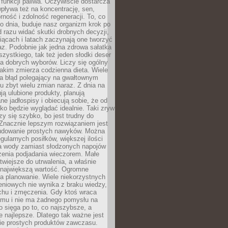
e funkcji paliwa. Oczywiście dostarcza
 wpływa też na koncentrację, sen,
orność i zdolność regeneracji. To, co
o dnia, buduje nasz organizm krok po
d razu widać skutki drobnych decyzji,
iącach i latach zaczynają one tworzyć
z. Podobnie jak jedna zdrowa sałatka
szystkiego, tak też jeden słodki deser
la dobrych wyborów. Liczy się ogólny
jakim zmierza codzienna dieta. Wiele
ia błąd polegający na gwałtownym
 zbyt wielu zmian naraz. Z dnia na
ują ulubione produkty, planują
e jadłospisy i obiecują sobie, że od
ko będzie wyglądać idealnie. Taki zryw
y się szybko, bo jest trudny do
 Znacznie lepszym rozwiązaniem jest
udowanie prostych nawyków. Można
gularnych posiłków, większej ilości
ia wody zamiast słodzonych napojów
zenia podjadania wieczorem. Małe
twiejsze do utrwalenia, a właśnie
 największą wartość. Ogromne
a planowanie. Wiele niekorzystnych
eniowych nie wynika z braku wiedzy,
chu i zmęczenia. Gdy ktoś wraca
omu i nie ma żadnego pomysłu na
wo sięga po to, co najszybsze, a
e najlepsze. Dlatego tak ważne jest
ie prostych produktów zawczasu.