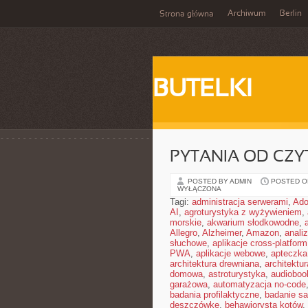
Archiwum
Berlin
Strona główna
BUTELKI
PYTANIA OD CZ
POSTED BY ADMIN
POSTED ON
WYŁĄCZONA
Tagi:
administracja serwerami
,
Ad
AI
,
agroturystyka z wyżywieniem
,
morskie
,
akwarium słodkowodne
,
Allegro
,
Alzheimer
,
Amazon
,
anali
słuchowe
,
aplikacje cross-platform
PWA
,
aplikacje webowe
,
apteczka
architektura drewniana
,
architektu
domowa
,
astroturystyka
,
audiobook
garażowa
,
automatyzacja no-code
badania profilaktyczne
,
badanie sa
deszczówkę
,
behawiorysta kotów
,