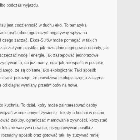
 albo podczas wyjazdu.
su jest codzienność w duchu eko. To tematyka
wiele osób chce ograniczyć negatywny wpływ na
 od czego zacząć. Ekos-Sułów może pomagać w takich
zać zużycie plastiku, jak rozsądnie segregować odpady, jak
szczędzać wodę i energię, jak zastępować jednorazowe
rzystywać to, co już mamy, oraz jak nie wpaść w pułapkę
dlatego, że są opisane jako ekologiczne. Taki sposób
ponieważ pokazuje, że prawdziwa ekologia często zaczyna
ie od ciągłej wymiany przedmiotów na nowe.
o kuchnia. To dział, który może zainteresować osoby
ozwiązań w codziennym żywieniu. Teksty o kuchni w duchu
nować zakupy, ograniczać marnowanie żywności, korzystać
 lokalne warzywa i owoce, przygotowywać posiłki z
 rozsądny sposób oraz gotować tak, by zużywać mniej