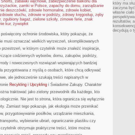
 Shorts
,
zabawki węchowe
,
zabezpieczenie balkonu dla
który ma słu
rzyżackie
,
zamki w Polsce
,
zapachy do domu
,
zarządzanie
zaczyna być 
anie deszczówki
,
zdrowie hormonalne
,
zdrowie kobiet
,
własne ciało
zdrowie słuchu
,
zdrowie w podróży
,
zdrowy kręgosłup
,
zęby
perspektywa
y
,
zgubiony bagaż
,
zielone szkoły
,
zimowe ferie
,
znak
rezultatów, 
ie kur
,
żywopłot
konsekwencja
decydują o t
 poświęcony ochronie środowiska, który pokazuje, że
nie musi oznaczać wielkich wyrzeczeń, skomplikowanych
 przestrzeń, w którym czytelnik może znaleźć inspiracje,
otyczące codziennych wyborów, domu, zakupów, podróży,
rzyrody i nowoczesnych rozwiązań wspierających bardziej
ała przygotowana z myślą o osobach, które chcą odkrywać
e, ale jednocześnie szukają treści napisanych w
ronie
Recykling i Upcykling
i Świadome Zakupy. Charakter
ożna traktować jako zielony przewodnik dla każdego, kto
ologicznie. Nie jest to strona, która ogranicza się wyłącznie
ety. Zamiast tego pokazuje, jak ekologia może przenikać
ów, przygotowywanie posiłków, urządzanie mieszkania,
transportu, wybieranie ubrań, ograniczanie plastiku czy
 czytelnik otrzymuje praktyczne treści, które można