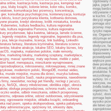
Ugotowany r
alna online
,
kastracja kota
,
kastracja psa
,
kempingi nad
jajka, jogur
u psa
,
kluby książki
,
kolonie letnie
,
kolor roku
,
komiks
,
mogą bardzo
kwiatowe
,
komunikacja bez przemocy
,
koncentracja
,
odżywianie 
 gier
,
konsultacja psychologiczna
,
konteneryzacja
,
kontuzje
w kuchni. C
a tekstu
,
koszt pozyskania klienta
,
kotłownia domowa
,
decyzji orga
ywne pisanie
,
kredyt obrotowy
,
królik miniaturka
,
kronika
pomaga utrz
,
Kubernetes
,
kultura feedbacku
,
kultura regionalna
przerwy międ
hala
,
kultura regionalna Pomorza
,
kultura regionalna
ryzyko napa
kury przydomowe
,
łąka kwietna
,
laktacja
,
lamele ścienne
,
się. Organiz
u
,
legendy miejskie
,
legendy regionalne
,
legowisko dla psa
,
otrzymuje en
y psa
,
lekcje muzealne
,
licencje
,
link building
,
LinkedIn
rekompensaty
iteratura fantasy
,
literatura kryminalna
,
literatura science
słodycze, fa
lientów
,
lokalne atrakcje
,
lokalne SEO
,
lokalny biznes
,
loty
spożywane w
acOS
,
majówka
,
malarstwo polskie
,
małe remonty
,
dopasowany d
line
,
marketing lokalny
,
marketing szeptany
,
marketplace
,
przewidywaln
acyjny
,
masaż sportowy
,
maty węchowe
,
meble z palet
,
większe posił
żer haseł
,
menopauza
,
mieszkanie wynajmowane
,
dwie przekąs
roprzedsiębiorca
,
mikroserwisy
,
mikrowyprawy
,
mniej znane
W zdrowej di
językowe
,
modernizm polski
,
MongoDB
,
montaż wideo
,
produktów. N
ska
,
murale miejskie
,
muzea dla dzieci
,
muzyka ludowa
,
wszystkiego
domowe
,
narzędzia SaaS
,
nauka programowania
,
nawodnienie
wybory. Im c
 firmy
,
newsletter
,
noclegi pet friendly
,
noclegi z jacuzzi
,
warzywa, owo
e.js
,
NoSQL
,
obozy młodzieżowe
,
obróbka zdjęć
,
obroża
źródła białka
taków
,
obsługa posprzedażowa
,
ochrona marki
,
ochrona
organizmu. T
,
oczko wodne
,
odbiór mieszkania
,
oddech przeponowy
,
sytość, dost
ganizmu
,
odprawa online
,
odzież outdoorowa
,
odzyskiwanie
pomaga lepie
zowy
,
ogrzewanie miejskie
,
okładka książki
,
onboarding
wysoko prze
ieka nad psem
,
opieka okołoporodowa
,
opieka paliatywna
,
ale łatwo zj
płaty administracyjne
,
opóźniony lot
,
orkiestry dęte
,
zaprojektowa
,
oświetlenie studyjne
,
oszczędne ogrzewanie
,
paczkomaty
,