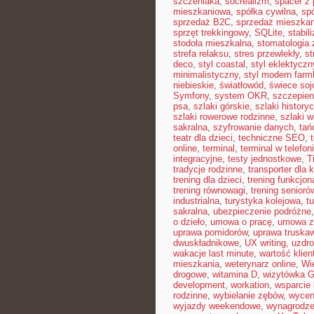
szczeniaka
,
socrealizm
,
spacer z
mieszkaniowa
,
spółka cywilna
,
sp
sprzedaż B2C
,
sprzedaż mieszkan
sprzęt trekkingowy
,
SQLite
,
stabil
stodoła mieszkalna
,
stomatologia
strefa relaksu
,
stres przewlekły
,
st
deco
,
styl coastal
,
styl eklektyczn
minimalistyczny
,
styl modern far
niebieskie
,
światłowód
,
świece so
Symfony
,
system OKR
,
szczepien
psa
,
szlaki górskie
,
szlaki history
szlaki rowerowe rodzinne
,
szlaki w
sakralna
,
szyfrowanie danych
,
tań
teatr dla dzieci
,
techniczne SEO
,
online
,
terminal
,
terminal w telefon
integracyjne
,
testy jednostkowe
,
T
tradycje rodzinne
,
transporter dla 
trening dla dzieci
,
trening funkcjon
trening równowagi
,
trening senioró
industrialna
,
turystyka kolejowa
,
t
sakralna
,
ubezpieczenie podróżne
o dzieło
,
umowa o pracę
,
umowa z
uprawa pomidorów
,
uprawa truska
dwuskładnikowe
,
UX writing
,
uzdr
wakacje last minute
,
wartość klien
mieszkania
,
weterynarz online
,
Wi
drogowe
,
witamina D
,
wizytówka G
development
,
workation
,
wsparcie
rodzinne
,
wybielanie zębów
,
wycen
wyjazdy weekendowe
,
wynagrodze