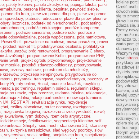
kolejne porc
ce
,
palety kolorów
,
panele akustyczne
,
papuga falista
,
parki
Część osób p
ermakultura
,
persona klienta
,
petsitter
,
pewność siebie
,
odwodnieniu,
 pomoc dla kota
,
pierwsza pomoc dla psa
,
pierwsza pomoc
się to zmęc
an sprzedaży
,
płatności odroczone
,
plaże dla psów
,
pleśń w
głowy lub wi
pobyty lecznicze
,
podatek od nieruchomości
,
podcasting
,
Zdarza się, 
 samochodem
,
podróże edukacyjne
,
podróże kamperem
,
Prosty nawy
sezonem
,
podróże senioralne
,
podróże solo
,
podróże z
ręki może re
anie odpowiedzialne
,
poezja współczesna
,
pola namiotowe
,
oznacza to, 
,
PowerShell
,
pozwolenie na budowę
,
prawa pasażera
,
prawo
warto pamięt
e
,
product market fit
,
produktywność osobista
,
profilaktyka
stanowić po
ilaktyka urazów
,
próg rentowności
,
programowanie C sharp
,
Ważnym wspa
ie JavaScript
,
programowanie Kotlin
,
programowanie PHP
,
bywa
strona
anie Swift
,
projekt ogrodu przydomowego
,
projektowanie
przykłady pr
my morskie
,
protokół zdawczo-odbiorczy
,
prototypowanie
,
na zdrowe śn
mowe
,
przerwy ruchowe
,
przestrzeń dla młodzieży
,
etykiety pro
ie krzewów
,
przyczepa kempingowa
,
przygotowanie do
skomplikowan
ratonu
,
przysmaki treningowe
,
psychodietetyka
,
pszczoły w
podpowiedzi
berry Pi
,
raty online
,
React
,
recenzje książek
,
recykling
Gdy zdrowe 
eneracja po treningu
,
regulamin osiedla
,
regulamin sklepu
,
hasłem, a st
itacja po urazie
,
rejsy rzeczne
,
reklama lokalna
,
reklamacje
,
łatwiej utrz
rekrutacja zdalna
,
relacje partnerskie
,
renowacja kamienic
,
dawnych naw
ch UX
,
REST API
,
rewitalizacja rynku
,
rezydencje
odżywianie 
ięśni
,
rośliny akwariowe
,
router domowy
,
rozciąganie
przyjemność.
e
,
rozgrzewka biegowa
,
rozszerzona rzeczywistość
,
rozwój
biologiczny, 
by akwariowe
,
rytm dobowy
,
rzemiosło artystyczne
,
rodzinnych i
iedzkie relacje
,
ściółkowanie
,
segmentacja klientów
,
self-
opiera się w
wizerunkowa
,
Shopify
,
sieć mesh
,
skanowanie 3D
,
skanseny
do frustracj
bash
,
skrzynka narzędziowa
,
ślad węglowy podróży
,
slow
którym więk
a
,
snycerstwo
,
social selling
,
socjalizacja kota
,
socjalizacja
pozostaje te