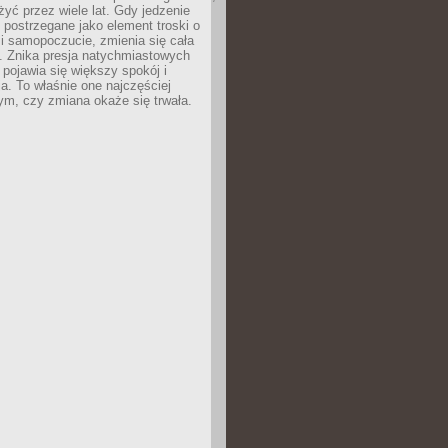
żyć przez wiele lat. Gdy jedzenie
postrzegane jako element troski o
 i samopoczucie, zmienia się cała
. Znika presja natychmiastowych
a pojawia się większy spokój i
. To właśnie one najczęściej
ym, czy zmiana okaże się trwała.