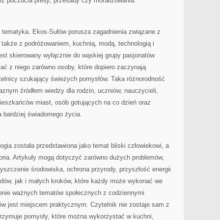
z poczucia presji, przesady czy moralizowania.
ka tematyka. Ekos-Sułów porusza zagadnienia związane z
 także z podróżowaniem, kuchnią, modą, technologią i
jest skierowany wyłącznie do wąskiej grupy pasjonatów
ać z niego zarówno osoby, które dopiero zaczynają
zytelnicy szukający świeżych pomysłów. Taka różnorodność
aznym źródłem wiedzy dla rodzin, uczniów, nauczycieli,
mieszkańców miast, osób gotujących na co dzień oraz
ea bardziej świadomego życia.
ogia została przedstawiona jako temat bliski człowiekowi, a
eoria. Artykuły mogą dotyczyć zarówno dużych problemów,
zyszczenie środowiska, ochrona przyrody, przyszłość energii
adów, jak i małych kroków, które każdy może wykonać we
enie ważnych tematów społecznych z codziennymi
ów jest miejscem praktycznym. Czytelnik nie zostaje sam z
rzymuje pomysły, które można wykorzystać w kuchni,