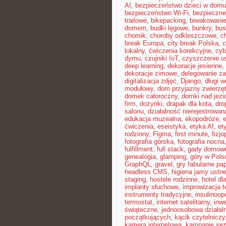
AI
,
bezpieczeństwo dzieci w domu
bezpieczeństwo Wi-Fi
,
bezpieczne
trailowe
,
bikepacking
,
biwakowani
domem
,
budki lęgowe
,
bunkry
,
bus
chomik
,
choroby odkleszczowe
,
c
break Europa
,
city break Polska
,
c
lokalny
,
ćwiczenia korekcyjne
,
cyb
dymu
,
czujniki IoT
,
czyszczenie u
deep learning
,
dekoracje jesienne
,
dekoracje zimowe
,
delegowanie z
digitalizacja zdjęć
,
Django
,
długi 
modułowy
,
dom przyjazny zwierzę
domek całoroczny
,
domki nad jezi
firm
,
dożynki
,
drapak dla kota
,
dro
salonu
,
działalność nierejestrowan
edukacja muzealna
,
ekopodróże
,
e
ćwiczenia
,
eseistyka
,
etyka AI
,
et
rodzinny
,
Figma
,
first minute
,
fizjo
fotografia górska
,
fotografia nocna
fulfillment
,
full stack
,
gady domow
genealogia
,
glamping
,
góry w Pols
GraphQL
,
gravel
,
gry fabularne pa
headless CMS
,
higiena jamy ustne
staging
,
hostele rodzinne
,
hotel dl
implanty słuchowe
,
improwizacja t
instrumenty tradycyjne
,
insulinoop
termostat
,
internet satelitarny
,
inwe
świąteczne
,
jednoosobowa działal
początkujących
,
kącik czytelniczy
kamera internetowa
,
kampanie se