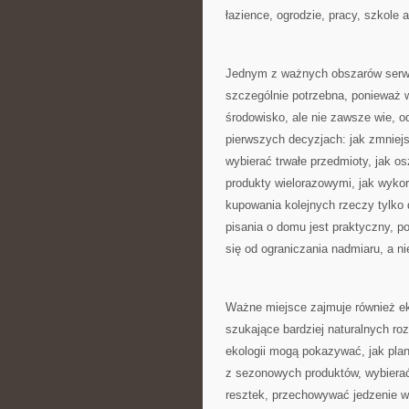
łazience, ogrodzie, pracy, szkole
Jednym z ważnych obszarów serwi
szczególnie potrzebna, ponieważ 
środowisko, ale nie zawsze wie,
pierwszych decyzjach: jak zmniejs
wybierać trwałe przedmioty, jak o
produkty wielorazowymi, jak wyko
kupowania kolejnych rzeczy tylko 
pisania o domu jest praktyczny, 
się od ograniczania nadmiaru, a n
Ważne miejsce zajmuje również ek
szukające bardziej naturalnych r
ekologii mogą pokazywać, jak pla
z sezonowych produktów, wybierać
resztek, przechowywać jedzenie w