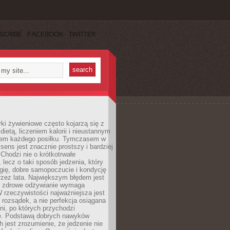
SCRIBE
FACEBOOK
TWITTER
i żywieniowe często kojarzą się z
dietą, liczeniem kalorii i nieustannym
iem każdego posiłku. Tymczasem w
 sens jest znacznie prostszy i bardziej
 Chodzi nie o krótkotrwałe
 lecz o taki sposób jedzenia, który
gię, dobre samopoczucie i kondycję
zez lata. Największym błędem jest
e zdrowe odżywianie wymaga
W rzeczywistości najważniejsza jest
i rozsądek, a nie perfekcja osiągana
dni, po których przychodzi
e. Podstawą dobrych nawyków
 jest zrozumienie, że jedzenie nie