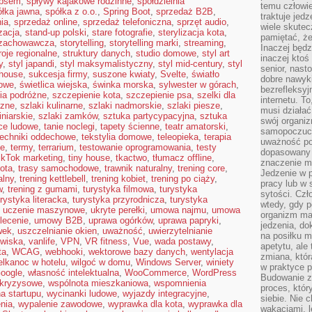
 psem
,
spływy kajakowe rodzinne
,
spółdzielnia
temu człowie
ółka jawna
,
spółka z o.o.
,
Spring Boot
,
sprzedaż B2B
,
traktuje jed
ia
,
sprzedaż online
,
sprzedaż telefoniczna
,
sprzęt audio
,
wiele skutec
izacja
,
stand-up polski
,
stare fotografie
,
sterylizacja kota
,
pamiętać, że
 zachowawcza
,
storytelling
,
storytelling marki
,
streaming
,
Inaczej będz
roje regionalne
,
struktury danych
,
studio domowe
,
styl art
inaczej ktoś
y
,
styl japandi
,
styl maksymalistyczny
,
styl mid-century
,
styl
senior, nast
mhouse
,
sukcesja firmy
,
suszone kwiaty
,
Svelte
,
światło
dobre nawyki
jowe
,
świetlica wiejska
,
świnka morska
,
sylwester w górach
,
bezrefleksy
ia podróżne
,
szczepienie kota
,
szczepienie psa
,
szelki dla
internetu. T
czne
,
szlaki kulinarne
,
szlaki nadmorskie
,
szlaki piesze
,
musi działać
iniarskie
,
szlaki zamków
,
sztuka partycypacyjna
,
sztuka
swój organiz
ce ludowe
,
tanie noclegi
,
tapety ścienne
,
teatr amatorski
,
samopoczuci
techniki oddechowe
,
tekstylia domowe
,
teleopieka
,
terapia
uważność po
ie
,
termy
,
terrarium
,
testowanie oprogramowania
,
testy
dopasowany 
ikTok marketing
,
tiny house
,
tkactwo
,
tłumacz offline
,
znaczenie m
kota
,
trasy samochodowe
,
trawnik naturalny
,
trening core
,
Jedzenie w 
alny
,
trening kettlebell
,
trening kobiet
,
trening po ciąży
,
pracy lub w 
w
,
trening z gumami
,
turystyka filmowa
,
turystyka
sytości. Czł
urystyka literacka
,
turystyka przyrodnicza
,
turystyka
wtedy, gdy p
,
uczenie maszynowe
,
ukryte perełki
,
umowa najmu
,
umowa
organizm ma
lecenie
,
umowy B2B
,
uprawa ogórków
,
uprawa papryki
,
jedzenia, do
wek
,
uszczelnianie okien
,
uważność
,
uwierzytelnianie
na posiłku m
owiska
,
vanlife
,
VPN
,
VR fitness
,
Vue
,
wada postawy
,
apetytu, ale
ta
,
WCAG
,
webhooki
,
wektorowe bazy danych
,
wentylacja
zmiana, któr
elkanoc w hotelu
,
wilgoć w domu
,
Windows Server
,
winiety
w praktyce p
oogle
,
własność intelektualna
,
WooCommerce
,
WordPress
Budowanie z
 kryzysowe
,
wspólnota mieszkaniowa
,
wspomnienia
proces, któr
a startupu
,
wycinanki ludowe
,
wyjazdy integracyjne
,
siebie. Nie 
nia
,
wypalenie zawodowe
,
wyprawka dla kota
,
wyprawka dla
wakacjami, 