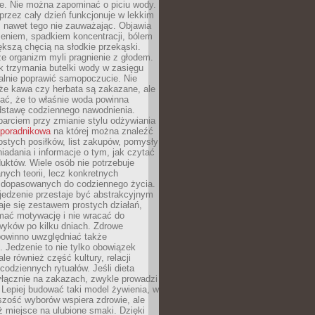
je. Nie można zapominać o piciu wody.
rzez cały dzień funkcjonuje w lekkim
 nawet tego nie zauważając. Objawia
zeniem, spadkiem koncentracji, bólem
ększą chęcią na słodkie przekąski.
że organizm myli pragnienie z głodem.
k trzymania butelki wody w zasięgu
alnie poprawić samopoczucie. Nie
że kawa czy herbata są zakazane, ale
ać, że to właśnie woda powinna
dstawę codziennego nawodnienia.
rciem przy zmianie stylu odżywiania
 poradnikowa
na której można znaleźć
ostych posiłków, list zakupów, pomysły
iadania i informacje o tym, jak czytać
duktów. Wiele osób nie potrzebuje
ych teorii, lecz konkretnych
 dopasowanych do codziennego życia.
jedzenie przestaje być abstrakcyjnym
aje się zestawem prostych działań,
ymać motywację i nie wracać do
yków po kilku dniach. Zdrowe
powinno uwzględniać także
 Jedzenie to nie tylko obowiązek
ale również część kultury, relacji
 codziennych rytuałów. Jeśli dieta
yłącznie na zakazach, zwykle prowadzi
i. Lepiej budować taki model żywienia, w
szość wyborów wspiera zdrowie, ale
ż miejsce na ulubione smaki. Dzięki