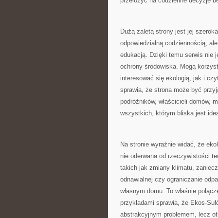
przełożyć na codzienne decyzje be
Dużą zaletą strony jest jej szero
odpowiedzialną codziennością, ale
edukacją. Dzięki temu serwis nie 
ochrony środowiska. Mogą korzyst
interesować się ekologią, jak i c
sprawia, że strona może być przyj
podróżników, właścicieli domów, 
wszystkich, którym bliska jest id
Na stronie wyraźnie widać, że ekol
nie oderwana od rzeczywistości t
takich jak zmiany klimatu, zaniec
odnawialnej czy ograniczanie odp
własnym domu. To właśnie połącz
przykładami sprawia, że Ekos-Suł
abstrakcyjnym problemem, lecz ot