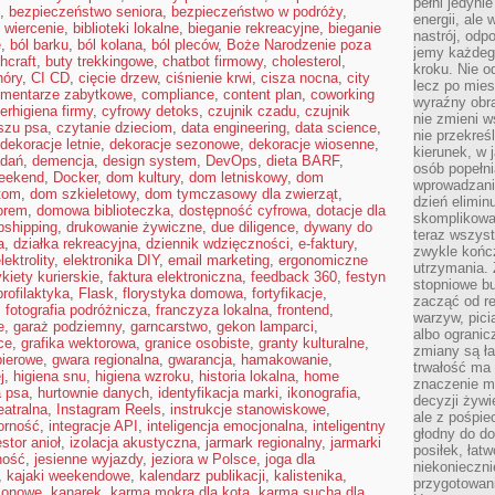
pełni jedyni
,
bezpieczeństwo seniora
,
bezpieczeństwo w podróży
,
energii, ale
 wiercenie
,
biblioteki lokalne
,
bieganie rekreacyjne
,
bieganie
nastrój, odp
e
,
ból barku
,
ból kolana
,
ból pleców
,
Boże Narodzenie poza
jemy każdeg
hcraft
,
buty trekkingowe
,
chatbot firmowy
,
cholesterol
,
kroku. Nie o
hóry
,
CI CD
,
cięcie drzew
,
ciśnienie krwi
,
cisza nocna
,
city
lecz po mies
mentarze zabytkowe
,
compliance
,
content plan
,
coworking
wyraźny obra
erhigiena firmy
,
cyfrowy detoks
,
czujnik czadu
,
czujnik
nie zmieni w
szu psa
,
czytanie dzieciom
,
data engineering
,
data science
,
nie przekreś
dekoracje letnie
,
dekoracje sezonowe
,
dekoracje wiosenne
,
kierunek, w 
adań
,
demencja
,
design system
,
DevOps
,
dieta BARF
,
osób popełn
weekend
,
Docker
,
dom kultury
,
dom letniskowy
,
dom
wprowadzaniu
tom
,
dom szkieletowy
,
dom tymczasowy dla zwierząt
,
dzień elimin
orem
,
domowa biblioteczka
,
dostępność cyfrowa
,
dotacje dla
skomplikowan
pshipping
,
drukowanie żywiczne
,
due diligence
,
dywany do
teraz wszyst
a
,
działka rekreacyjna
,
dziennik wdzięczności
,
e-faktury
,
zwykle kończ
lektrolity
,
elektronika DIY
,
email marketing
,
ergonomiczne
utrzymania.
ykiety kurierskie
,
faktura elektroniczna
,
feedback 360
,
festyn
stopniowe b
profilaktyka
,
Flask
,
florystyka domowa
,
fortyfikacje
,
zacząć od re
,
fotografia podróżnicza
,
franczyza lokalna
,
frontend
,
warzyw, pic
e
,
garaż podziemny
,
garncarstwo
,
gekon lamparci
,
albo ogranic
ce
,
grafika wektorowa
,
granice osobiste
,
granty kulturalne
,
zmiany są ła
pierowe
,
gwara regionalna
,
gwarancja
,
hamakowanie
,
trwałość ma
j
,
higiena snu
,
higiena wzroku
,
historia lokalna
,
home
znaczenie m
a psa
,
hurtownie danych
,
identyfikacja marki
,
ikonografia
,
decyzji żywi
eatralna
,
Instagram Reels
,
instrukcje stanowiskowe
,
ale z pośpie
orność
,
integracje API
,
inteligencja emocjonalna
,
inteligentny
głodny do d
stor anioł
,
izolacja akustyczna
,
jarmark regionalny
,
jarmarki
posiłek, łat
ność
,
jesienne wyjazdy
,
jeziora w Polsce
,
joga dla
niekonieczni
,
kajaki weekendowe
,
kalendarz publikacji
,
kalistenika
,
przygotowan
zonowe
,
kanarek
,
karma mokra dla kota
,
karma sucha dla