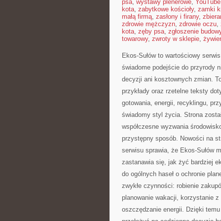
psa
,
wystawy plenerowe
,
YouTube
kota
,
zabytkowe kościoły
,
zamki k
małą firmą
,
zasłony i firany
,
zbier
zdrowie mężczyzn
,
zdrowie oczu
,
kota
,
zęby psa
,
zgłoszenie budow
towarowy
,
zwroty w sklepie
,
żywien
Ekos-Sułów to wartościowy serwis
świadome podejście do przyrody 
decyzji ani kosztownych zmian. To
przykłady oraz rzetelne teksty d
gotowania, energii, recyklingu, p
świadomy styl życia. Strona zost
współczesne wyzwania środowiskow
przystępny sposób. Nowości na st
serwisu sprawia, że Ekos-Sułów m
zastanawia się, jak żyć bardziej ek
do ogólnych haseł o ochronie plan
zwykłe czynności: robienie zakup
planowanie wakacji, korzystanie z 
oszczędzanie energii. Dzięki temu