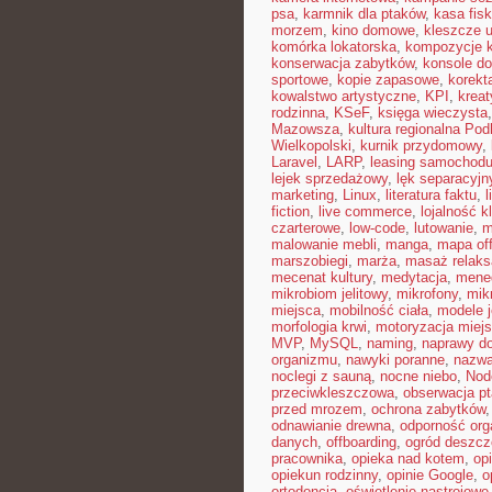
psa
,
karmnik dla ptaków
,
kasa fisk
morzem
,
kino domowe
,
kleszcze 
komórka lokatorska
,
kompozycje 
konserwacja zabytków
,
konsole do
sportowe
,
kopie zapasowe
,
korekt
kowalstwo artystyczne
,
KPI
,
kreat
rodzinna
,
KSeF
,
księga wieczysta
Mazowsza
,
kultura regionalna Pod
Wielkopolski
,
kurnik przydomowy
,
Laravel
,
LARP
,
leasing samochod
lejek sprzedażowy
,
lęk separacyjn
marketing
,
Linux
,
literatura faktu
,
l
fiction
,
live commerce
,
lojalność k
czarterowe
,
low-code
,
lutowanie
,
m
malowanie mebli
,
manga
,
mapa off
marszobiegi
,
marża
,
masaż relaks
mecenat kultury
,
medytacja
,
mened
mikrobiom jelitowy
,
mikrofony
,
mik
miejsca
,
mobilność ciała
,
modele 
morfologia krwi
,
motoryzacja miej
MVP
,
MySQL
,
naming
,
naprawy 
organizmu
,
nawyki poranne
,
nazwa
noclegi z sauną
,
nocne niebo
,
Nod
przeciwkleszczowa
,
obserwacja p
przed mrozem
,
ochrona zabytków
odnawianie drewna
,
odporność or
danych
,
offboarding
,
ogród deszc
pracownika
,
opieka nad kotem
,
op
opiekun rodzinny
,
opinie Google
,
o
ortodoncja
,
oświetlenie nastrojowe