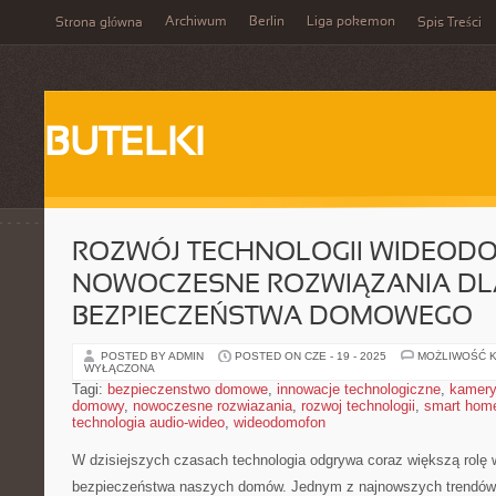
Archiwum
Berlin
Liga pokemon
Strona główna
Spis Treści
BUTELKI
ROZWÓJ TECHNOLOGII WIDEO
NOWOCZESNE ROZWIĄZANIA DL
BEZPIECZEŃSTWA DOMOWEGO
POSTED BY ADMIN
POSTED ON CZE - 19 - 2025
MOŻLIWOŚĆ 
WYŁĄCZONA
Tagi:
bezpieczenstwo domowe
,
innowacje technologiczne
,
kamery
domowy
,
nowoczesne rozwiazania
,
rozwoj technologii
,
smart hom
technologia audio-wideo
,
wideodomofon
W⁢ dzisiejszych czasach technologia odgrywa coraz większą rolę
bezpieczeństwa⁤ naszych domów. Jednym⁣ z najnowszych ‍trendów