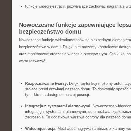
funkcje ⁣wideorejestracji, pozwalające zachować nagrania z wi
Nowoczesne funkcje zapewniające leps
bezpieczeństwo domu
Nowoczesne funkcje wideodomofonów⁢ są ⁢niezbędnym elementem 
bezpieczeństwa ⁣w domu. Dzięki nim możemy kontrolować dostęp
oraz monitorować otoczenie w ⁤czasie rzeczywistym. Oto kilka inn
warto rozważyć:
Rozpoznawanie twarzy:
⁤Dzięki tej funkcji możemy automaty
stojące ⁢przed⁢ drzwiami naszego domu.⁣ To doskonały ⁣sposób n
‍tym, ‌kto ​ma dostęp do naszej ​posesji.
Integracja z systemami alarmowymi:
‍Nowoczesne​ wideodom
integrację ‌z systemami⁤ alarmowymi, co umożliwia błyskawic
⁤zagrożenia. To dodatkowa warstwa ‌ochrony⁢ dla naszego domu
Wideorejestracja:
Możliwość nagrywania obrazu z kamery w