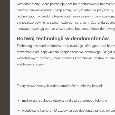
wideodomofony, które‍ pozwalają nam na monitorowanie naszych ​
bardziej zaawansowany i bezpieczny. W tym artykule przyjrzymy s
technologiom wideodomofonów⁣ oraz ⁤nowoczesnym rozwiązaniom
się jeszcze pewniej w swoich czterech ścianach. Czytaj dalej, aby 
⁢innowacje czekają na nas w dziedzinie ‍bezpieczeństwa ‍domoweg
Rozwój technologii wideodomofonów
Technologia wideodomofonów stale ewoluuje, oferując coraz bar
rozwiązania dla zapewnienia bezpieczeństwa⁢ domowego. Dzięki
‍wideofonowym możemy monitorować i kontrolować ​dostęp ​do na
⁣efektywny sposób.
Zalety nowoczesnych⁤ wideodomofonów to między⁣ innymi:
możliwość zdalnego otwierania drzwi za pomocą telefonu
wbudowane kamery HD ⁢zapewniające doskonałą jakość obraz