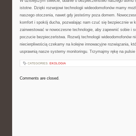
W ⁣dzisiejszym‍ świecie, ⁢dbanie o bezpieczeństwo naszego domu s
istotne. Dzięki rozwojowi technologii ⁢wideodomofonów mamy możl
naszego otoczenia, nawet gdy jesteśmy poza ⁤domem.‌ Nowoczesn
komfort i spokój ducha, pozwalając nam czuć się bezpiecznie w ka
⁣zainwestować​ w nowoczesne technologie, aby zapewnić sobie i⁣ sw
poczucie bezpieczeństwa. Rozwój technologii wideodomofonów⁣ ni
niecierpliwością czekamy na kolejne‌ innowacyjne rozwiązania, któ
usprawnią nasze systemy monitoringu.‌ Trzymajmy rękę na pulsie 
CATEGORIES:
EKOLOGIA
Comments are closed.