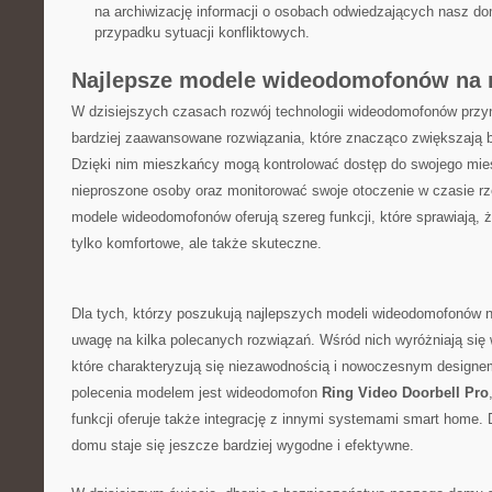
na archiwizację informacji o osobach⁣ odwiedzających nasz do
przypadku ⁢sytuacji konfliktowych.
Najlepsze ​modele wideodomofonów na 
W dzisiejszych czasach ‌rozwój technologii wideodomofonów przyn
‍bardziej zaawansowane rozwiązania, które znacząco zwiększają 
Dzięki nim⁣ mieszkańcy mogą ‍kontrolować dostęp do swojego mies
nieproszone osoby oraz monitorować swoje otoczenie w czasie 
modele wideodomofonów oferują szereg ‍funkcji, które sprawiają, że
⁤tylko⁤ komfortowe, ‌ale także skuteczne.
Dla​ tych, którzy poszukują najlepszych modeli wideodomofonów na
uwagę na kilka polecanych rozwiązań. Wśród nich wyróżniają się
które ⁢charakteryzują się niezawodnością i ​nowoczesnym desig
⁢polecenia‌ modelem jest wideodomofon
Ring Video Doorbell Pro
​funkcji ​oferuje także integrację z​ innymi systemami smart home.
domu staje się jeszcze bardziej wygodne i‍ efektywne.