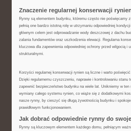
Znaczenie ​regularnej ‍konserwacji ryni
Rynny są elementem budynku, któremu często nie ​poświęcamy zb
pełnią one bardzo istotną rolę⁣ w ⁤utrzymaniu ‍odpowiedniej kondycji⁤
głównym celem jest odprowadzanie wody ⁣deszczowej z ​dachu bu
‍zalania fundamentów oraz ⁤uszkodzenia elewacji. Regularna konser
kluczowa‌ dla zapewnienia odpowiedniej ochrony​ przed wilgocią i‍
strukturalnymi.
Korzyści regularnej konserwacji rynien są liczne i warto poświęcić 
⁤Dzięki regularnemu czyszczeniu, naprawie i kontrolowaniu stanu 
zapewnić ‌bezpieczeństwo budynku na wiele lat.‌ Unikniemy w ten
wymiany całego⁣ systemu rynien, co wiąże się ⁢z ‌dodatkowymi k
nasze⁤ rynny,⁢ by cieszyć​ się długą żywotnością ​budynku i spok
prawidłowym funkcjonowaniem.
Jak dobrać odpowiednie ‍rynny do ⁤swoj
Rynny ​są kluczowym elementem każdego‌ domu, ​pełniącym ważn