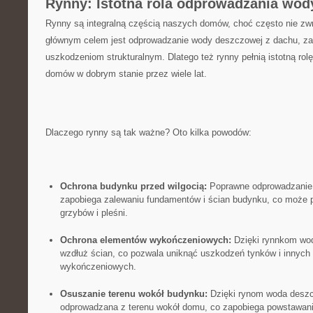
Rynny: Istotna rola ‌odprowadzania wo
Rynny są ‌integralną częścią⁤ naszych domów, choć ​często nie zw
głównym ⁢celem jest​ odprowadzanie wody​ deszczowej ‍z dachu, zap
uszkodzeniom strukturalnym. Dlatego ‌też rynny ‍pełnią istotną⁣ rol
domów w dobrym stanie⁤ przez​ wiele lat.
Dlaczego ‍rynny są ⁤tak ważne? Oto kilka powodów:
Ochrona budynku przed wilgocią:
Poprawne ‌odprowadzanie
‍zapobiega zalewaniu ‌fundamentów ⁣i ścian ⁢budynku, co może
grzybów‍ i pleśni.
Ochrona‌ elementów wykończeniowych:
Dzięki rynnkom ⁢woda
wzdłuż ścian, co ​pozwala ​uniknąć uszkodzeń ​tynków i ‍innych
wykończeniowych.
Osuszanie terenu wokół budynku:
Dzięki rynom woda deszc
odprowadzana z terenu ‍wokół domu, co zapobiega powstawaniu 