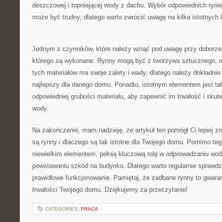
deszczowej i topniejącej wody z‌ dachu. Wybór ‍odpowiednich ryni
może być⁤ trudny, dlatego warto zwrócić ​uwagę na ‌kilka‍ istotnych 
Jednym z‌ czynników, które należy ⁣wziąć⁢ pod uwagę ‍przy doborze 
którego są⁣ wykonane. Rynny mogą być z tworzywa sztucznego, ⁣m
tych materiałów ma swoje zalety i wady, dlatego należy⁤ dokładnie
najlepszy dla danego domu. Ponadto, istotnym elementem jest⁣ takż
odpowiedniej grubości materiału, aby​ zapewnić ⁢im ⁤trwałość i sk
wody.
Na zakończenie, ⁣mam nadzieję, ‌że artykuł ⁤ten‍ pomógł Ci lepiej
są rynny i dlaczego są tak istotne dla Twojego domu. Pomimo te
niewielkim elementem, pełnią kluczową ⁤rolę⁤ w odprowadzaniu ‍wod
powstawaniu szkód na ​budynku.⁢ Dlatego⁤ warto regularnie ‌sprawdzać
prawidłowe funkcjonowanie. ​Pamiętaj, że zadbane‌ rynny to ​gwara
trwałości Twojego ‍domu. ‌Dziękujemy za przeczytanie!
CATEGORIES:
PRACA