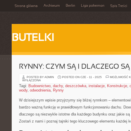
Archiwum
Berlin
Liga pokemon
Strona główna
Spis Treści
BUTELKI
RYNNY: CZYM SĄ I DLACZEGO S
POSTED BY ADMIN
POSTED ON CZE - 11 - 2025
MOŻLIWOŚĆ 
WYŁĄCZONA
Tagi:
Budownictwo
,
dachy
,
deszczówka
,
instalacje
,
Konstrukcje
,
wody
,
odwodnienia
,
Rynny
W ⁢dzisiejszym wpisie przyjrzymy ​się bliżej rynnkom – ⁤elementow
bardzo ważną funkcję‍ w⁢ prawidłowym funkcjonowaniu⁣ dachu. Dowi
dlaczego są⁣ niezwykle istotne dla każdego⁤ budynku⁤ oraz jakie są 
Zostań z nami ⁣i poznaj tajniki tego kluczowego​ elementu każdej k