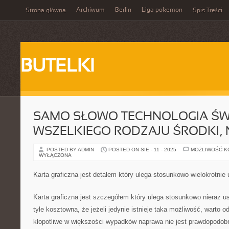
Archiwum
Berlin
Liga pokemon
Strona główna
Spis Treści
BUTELKI
SAMO SŁOWO TECHNOLOGIA ŚW
WSZELKIEGO RODZAJU ŚRODKI,
POSTED BY ADMIN
POSTED ON SIE - 11 - 2025
MOŻLIWOŚĆ 
WYŁĄCZONA
Karta graficzna jest detalem który ulega stosunkowo wielokrotni
Karta graficzna jest szczegółem który ulega stosunkowo nieraz u
tyle kosztowna, że jeżeli jedynie istnieje taka możliwość, warto o
kłopotliwe w większości wypadków naprawa nie jest prawdopodobn