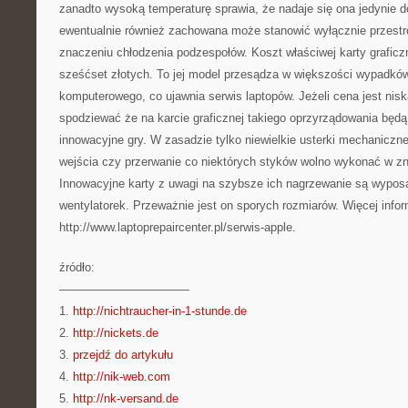
zanadto wysoką temperaturę sprawia, że nadaje się ona jedynie d
ewentualnie również zachowana może stanowić wyłącznie przestr
znaczeniu chłodzenia podzespołów. Koszt właściwej karty graficz
sześćset złotych. To jej model przesądza w większości wypadków
komputerowego, co ujawnia serwis laptopów. Jeżeli cena jest nisk
spodziewać że na karcie graficznej takiego oprzyrządowania będą
innowacyjne gry. W zasadzie tylko niewielkie usterki mechanicz
wejścia czy przerwanie co niektórych styków wolno wykonać w z
Innowacyjne karty z uwagi na szybsze ich nagrzewanie są wypos
wentylatorek. Przeważnie jest on sporych rozmiarów. Więcej info
http://www.laptoprepaircenter.pl/serwis-apple.
źródło:
———————————
1.
http://nichtraucher-in-1-stunde.de
2.
http://nickets.de
3.
przejdź do artykułu
4.
http://nik-web.com
5.
http://nk-versand.de