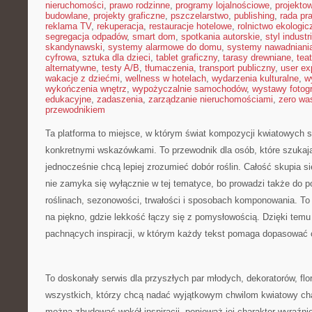
nieruchomości
,
prawo rodzinne
,
programy lojalnościowe
,
projekto
budowlane
,
projekty graficzne
,
pszczelarstwo
,
publishing
,
rada pr
reklama TV
,
rekuperacja
,
restauracje hotelowe
,
rolnictwo ekologic
segregacja odpadów
,
smart dom
,
spotkania autorskie
,
styl industr
skandynawski
,
systemy alarmowe do domu
,
systemy nawadniani
cyfrowa
,
sztuka dla dzieci
,
tablet graficzny
,
tarasy drewniane
,
tea
alternatywne
,
testy A/B
,
tłumaczenia
,
transport publiczny
,
user ex
wakacje z dziećmi
,
wellness w hotelach
,
wydarzenia kulturalne
,
w
wykończenia wnętrz
,
wypożyczalnie samochodów
,
wystawy fotogr
edukacyjne
,
zadaszenia
,
zarządzanie nieruchomościami
,
zero wa
przewodnikiem
Ta platforma to miejsce, w którym świat kompozycji kwiatowych sp
konkretnymi wskazówkami. To przewodnik dla osób, które szukaj
jednocześnie chcą lepiej zrozumieć dobór roślin. Całość skupia si
nie zamyka się wyłącznie w tej tematyce, bo prowadzi także do p
roślinach, sezonowości, trwałości i sposobach komponowania. To 
na piękno, gdzie lekkość łączy się z pomysłowością. Dzięki temu 
pachnących inspiracji, w którym każdy tekst pomaga dopasować
To doskonały serwis dla przyszłych par młodych, dekoratorów, flor
wszystkich, którzy chcą nadać wyjątkowym chwilom kwiatowy char
można zbudować wokół inspiracji, ponieważ jej charakter wyraźnie