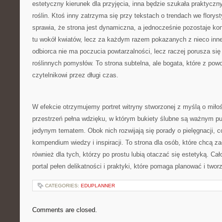
estetyczny kierunek dla przyjęcia, inna będzie szukała praktyc
roślin. Ktoś inny zatrzyma się przy tekstach o trendach we florys
sprawia, że strona jest dynamiczna, a jednocześnie pozostaje k
tu wokół kwiatów, lecz za każdym razem pokazanych z nieco inne
odbiorca nie ma poczucia powtarzalności, lecz raczej porusza si
roślinnych pomysłów. To strona subtelna, ale bogata, które z p
czytelnikowi przez długi czas.
W efekcie otrzymujemy portret witryny stworzonej z myślą o miłośn
przestrzeń pełna wdzięku, w którym bukiety ślubne są ważnym pu
jedynym tematem. Obok nich rozwijają się porady o pielęgnacji, c
kompendium wiedzy i inspiracji. To strona dla osób, które chcą z
również dla tych, którzy po prostu lubią otaczać się estetyką. Ca
portal pełen delikatności i praktyki, które pomaga planować i twor
CATEGORIES:
EDUPLANNER
Comments are closed.