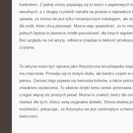
konkretem. Z jednej strony pojawiają się tu treści o papierowych
weselnych, a z drugiej czytelnik natrafia na pytania o najtrwalsze
sprawia, że strona nie jest tylko romantycznym katalogiem, ale s
dla osób, które chcą planować. Można więc powiedzieć, że to mie
jednych będzie to pierwsze źródło poszukiwań, dla innych regular
Bez względu na cel wizyty, odbiorca znajduje tu lekkość przekaz
czytania.
Ta witryna może być opisana jako florystyczna encyklopedia inspi
ma znaczenie. Przewija się tu motyw ślubu, ale bardzo często w 
patosu. Zamiast tego pojawia się harmonia kolorów, a także potrz
charakteru wydarzenia. To właśnie dzięki temu serwis przemawia 
czegoś więcej niż prostych porad. Można tu znaleźć treści dla o
również dla tych, którzy wolą oryginalne dodatki. Strona otwiera p
możliwości, pokazując, że florystyka nie jest zamkniętym schema
twórczości.