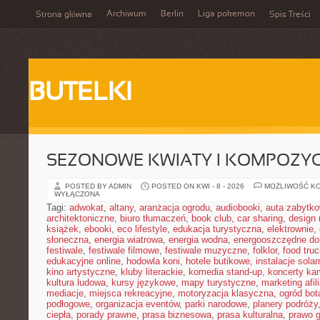
Archiwum
Berlin
Liga pokemon
Strona główna
Spis Treści
BUTELKI
SEZONOWE KWIATY I KOMPOZYC
POSTED BY ADMIN
POSTED ON KWI - 8 - 2026
MOŻLIWOŚĆ K
WYŁĄCZONA
Tagi:
adwokat
,
altany
,
aranżacja ogrodu
,
audiobooki
,
auta zabytk
architektoniczne
,
biuro tłumaczeń
,
book club
,
car sharing
,
design 
książek
,
ebooki
,
eco lifestyle
,
edukacja turystyczna
,
elektrownie
,
słoneczna
,
energia wiatrowa
,
energia wodna
,
energooszczędne d
festiwale
,
festiwale filmowe
,
festiwale muzyczne
,
folklor
,
food truc
edukacyjne online
,
hodowla koni
,
hotele butikowe
,
instalacje solar
kino artystyczne
,
kluby literackie
,
komedia stand-up
,
koncerty ka
kultura ludowa
,
kursy językowe
,
mapy turystyczne
,
marketing afil
mediacje
,
miejsca rekreacyjne
,
motoryzacja klasyczna
,
ogród bot
podłogowe
,
organizacja eventów
,
parki narodowe
,
planery podróży
ciepła
,
porady prawne
,
prasa biznesowa
,
prasa kulturalna
,
prawo 