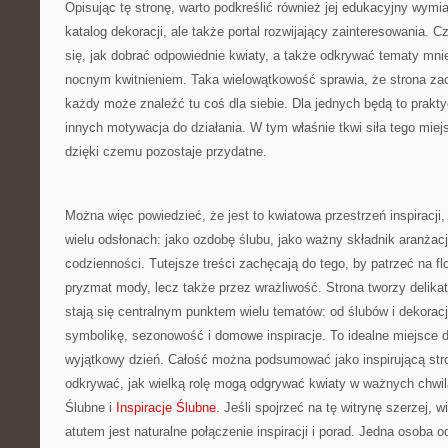
Opisując tę stronę, warto podkreślić również jej edukacyjny wymiar
katalog dekoracji, ale także portal rozwijający zainteresowania. 
się, jak dobrać odpowiednie kwiaty, a także odkrywać tematy mni
nocnym kwitnieniem. Taka wielowątkowość sprawia, że strona za
każdy może znaleźć tu coś dla siebie. Dla jednych będą to prakt
innych motywacja do działania. W tym właśnie tkwi siła tego miej
dzięki czemu pozostaje przydatne.
Można więc powiedzieć, że jest to kwiatowa przestrzeń inspiracji,
wielu odsłonach: jako ozdobę ślubu, jako ważny składnik aranżacj
codzienności. Tutejsze treści zachęcają do tego, by patrzeć na fl
pryzmat mody, lecz także przez wrażliwość. Strona tworzy delikatn
stają się centralnym punktem wielu tematów: od ślubów i dekoracji
symbolikę, sezonowość i domowe inspiracje. To idealne miejsce 
wyjątkowy dzień. Całość można podsumować jako inspirującą stro
odkrywać, jak wielką rolę mogą odgrywać kwiaty w ważnych chwil
Ślubne i
Inspiracje Ślubne
. Jeśli spojrzeć na tę witrynę szerzej, 
atutem jest naturalne połączenie inspiracji i porad. Jedna osoba o