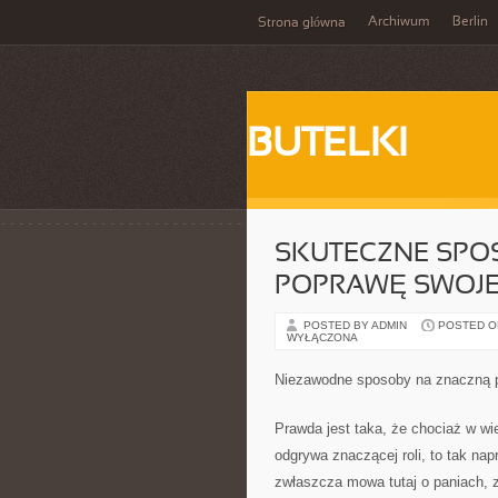
Archiwum
Berlin
Strona główna
BUTELKI
SKUTECZNE SPO
POPRAWĘ SWOJ
POSTED BY ADMIN
POSTED ON
WYŁĄCZONA
Niezawodne sposoby na znaczną 
Prawda jest taka, że chociaż w wi
odgrywa znaczącej roli, to tak na
zwłaszcza mowa tutaj o paniach, 