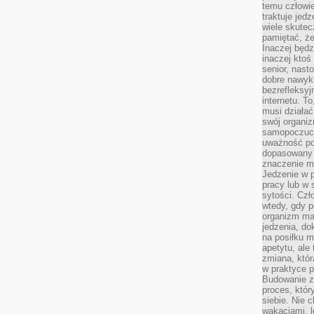
temu człowie
traktuje jed
wiele skutec
pamiętać, że
Inaczej będz
inaczej ktoś
senior, nast
dobre nawyki
bezrefleksy
internetu. T
musi działać
swój organiz
samopoczuci
uważność po
dopasowany 
znaczenie m
Jedzenie w 
pracy lub w 
sytości. Czł
wtedy, gdy p
organizm ma
jedzenia, do
na posiłku m
apetytu, ale
zmiana, któr
w praktyce p
Budowanie z
proces, któr
siebie. Nie 
wakacjami, 