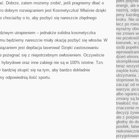
pełni jedyni
ać. Dobrze, zatem możemy zrobić, jeśli pragniemy dbać o
energii, ale
nastrój, odp
zo dobrym rozwiązaniem jest Kosmetyczka! Właśnie dzięki
jemy każdeg
 o chociażby o to, aby pozbyć się nareszcie zbędnego
kroku. Nie o
lecz po mies
wyraźny obra
wdziwym utrapieniem – jednakże solidna kosmetyczka
nie zmieni w
nie przekreś
emu będziemy nareszcie miały okazję pozbyć się włosów. W
kierunek, w 
osób popełn
iązaniem jest depilacja laserowa! Dzięki zastosowaniu
wprowadzaniu
ie pożegnać się z niepotrzebnym owłosieniem. Oczywiście
dzień elimin
skomplikowan
y hybrydowe oraz inne zabiegi nie są w 100% istotne. Tzn.
teraz wszyst
bardziej skupić się na tym, aby bardzo dokładnie
zwykle kończ
utrzymania.
y odpowiednią ilość sportu.
stopniowe b
zacząć od re
warzyw, pic
albo ogranic
zmiany są ła
trwałość ma
znaczenie m
decyzji żywi
ale z pośpie
głodny do d
posiłek, łat
niekonieczni
przygotowan