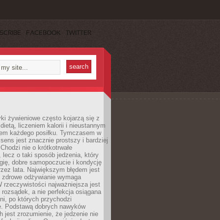
SCRIBE
FACEBOOK
TWITTER
i żywieniowe często kojarzą się z
dietą, liczeniem kalorii i nieustannym
iem każdego posiłku. Tymczasem w
 sens jest znacznie prostszy i bardziej
 Chodzi nie o krótkotrwałe
 lecz o taki sposób jedzenia, który
gię, dobre samopoczucie i kondycję
zez lata. Największym błędem jest
e zdrowe odżywianie wymaga
W rzeczywistości najważniejsza jest
i rozsądek, a nie perfekcja osiągana
dni, po których przychodzi
e. Podstawą dobrych nawyków
 jest zrozumienie, że jedzenie nie