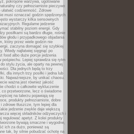
yż, pokrojone warzywa, ugotowane
t naturalny czy pełnoziarniste pieczywo
 ułatwić codzienność. Zdrowe
nie musi oznaczać godzin spędzonych
zęsto wystarczy kilka sensownych
nizacyjnych. Regularne jedzenie
ymać stabilny poziom energii. Gdy
zy posiłkami są bardzo długie, rośnie
dów głodu i przypadkowego objadania
m, który przez wiele godzin nie
ergii, zaczyna domagać się szybkiej
. Wtedy najłatwiej sięgnąć po
st food albo duże porcje jedzenia
 pośpiechu. Lepiej sprawdza się rytm
o stylu życia, ale oparty na pewnej
ości. Dla jednych będą to trzy
ki, dla innych trzy posiłki i jedna lub
ki. Najważniejsze, by unikać chaosu.
ecie ważna jest również jakość
ie chodzi o całkowite wykluczenie
, co przetworzone, lecz o świadome
zęściej na talerzu pojawiają się
ce, produkty pełnoziarniste, dobre
 i zdrowe tłuszcze, tym lepiej dla
akie jedzenie zwykle daje większą
arcza więcej składników odżywczych i
j regulować apetyt. Z kolei produkty
tworzone bywają smaczne i wygodne,
eść ich za dużo, ponieważ są
ne tak, by silnie pobudzać ochotę na