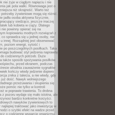
k nie żyje w ciągłym napięciu i nie
zenia jak pola walki. Równowaga jest o
zniejsza niż skrajność. Warto też
 potrzeby żywieniowe mogą się różnić.
ie jadła osoba aktywna fizycznie,
 pracujący siedząco, jeszcze inaczej
olatek lub kobieta w ciąży. Dlatego
 nie powinny opierać się na
jnym kopiowaniu modnych rozwiązań z
o, co sprawdza się u jednej osoby, nie
 u innej. Rozsądniej jest obserwować
m, poziom energii, sytość i
e po poszczególnych posiłkach. Taka
maga budować styl jedzenia naprawdę
do codziennych potrzeb. Duże
a także sposób spożywania posiłków.
pośpiechu, przed ekranem, podczas
stresie utrudnia zauważenie sygnałów
owiek kończy wtedy jedzenie dopiero
orcja znika z talerza, a nie wtedy, gdy
 już dość. Nawyk wolniejszego
kładnego przeżuwania i skupienia się
oże pomóc nie tylko w kontroli
 też w poprawie trawienia. To drobna
a z pozoru wydaje się mało istotna, ale
rzynosi bardzo konkretne korzyści.
drowych nawyków żywieniowych to
y najlepiej traktować jako inwestycję w
chodzi o szybki efekt na wadze przed
lecz o codzienne wsparcie organizmu,