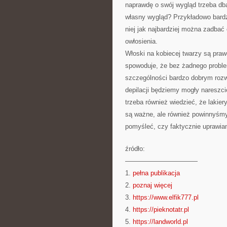
naprawdę o swój wygląd trzeba db
własny wygląd? Przykładowo bard
niej jak najbardziej można zadbać
owłosienia.
Włoski na kobiecej twarzy są pra
spowoduje, że bez żadnego probl
szczególności bardzo dobrym rozw
depilacji będziemy mogły nareszc
trzeba również wiedzieć, że lakier
są ważne, ale również powinnyśmy 
pomyśleć, czy faktycznie uprawiam
źródło:
———————————
1.
pełna publikacja
2.
poznaj więcej
3.
https://www.elfik777.pl
4.
https://pieknotatr.pl
5.
https://landworld.pl