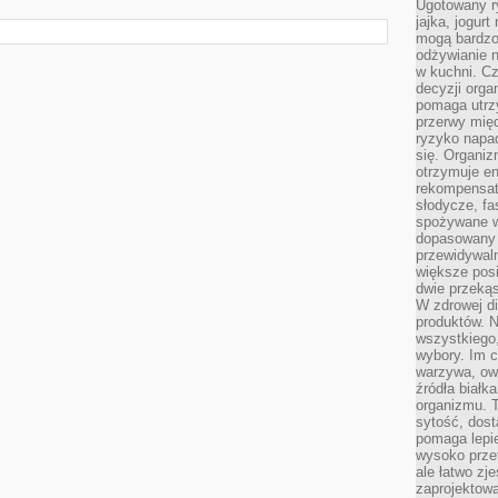
Ugotowany r
jajka, jogur
mogą bardzo
odżywianie 
w kuchni. C
decyzji orga
pomaga utrz
przerwy międ
ryzyko napa
się. Organiz
otrzymuje en
rekompensaty
słodycze, fa
spożywane w
dopasowany d
przewidywaln
większe posił
dwie przekąs
W zdrowej di
produktów. N
wszystkiego
wybory. Im c
warzywa, owo
źródła białka
organizmu. T
sytość, dost
pomaga lepie
wysoko prze
ale łatwo zj
zaprojektowa