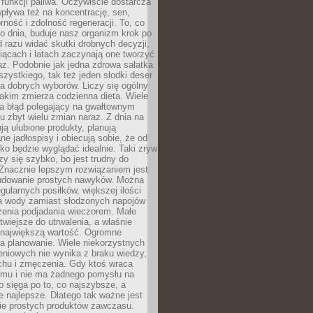
e funkcji paliwa. Oczywiście dostarcza
 wpływa też na koncentrację, sen,
orność i zdolność regeneracji. To, co
o dnia, buduje nasz organizm krok po
d razu widać skutki drobnych decyzji,
iącach i latach zaczynają one tworzyć
z. Podobnie jak jedna zdrowa sałatka
szystkiego, tak też jeden słodki deser
la dobrych wyborów. Liczy się ogólny
jakim zmierza codzienna dieta. Wiele
ia błąd polegający na gwałtownym
 zbyt wielu zmian naraz. Z dnia na
ują ulubione produkty, planują
e jadłospisy i obiecują sobie, że od
ko będzie wyglądać idealnie. Taki zryw
y się szybko, bo jest trudny do
 Znacznie lepszym rozwiązaniem jest
udowanie prostych nawyków. Można
gularnych posiłków, większej ilości
ia wody zamiast słodzonych napojów
zenia podjadania wieczorem. Małe
twiejsze do utrwalenia, a właśnie
 największą wartość. Ogromne
a planowanie. Wiele niekorzystnych
eniowych nie wynika z braku wiedzy,
chu i zmęczenia. Gdy ktoś wraca
omu i nie ma żadnego pomysłu na
wo sięga po to, co najszybsze, a
e najlepsze. Dlatego tak ważne jest
ie prostych produktów zawczasu.