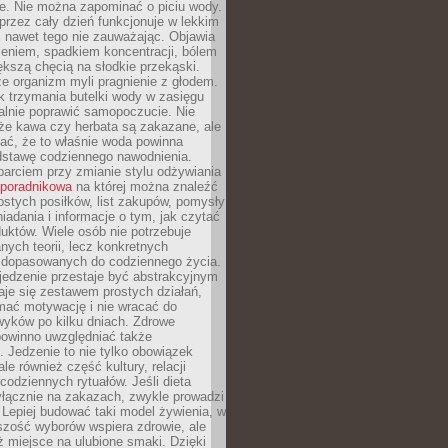
je. Nie można zapominać o piciu wody.
rzez cały dzień funkcjonuje w lekkim
 nawet tego nie zauważając. Objawia
zeniem, spadkiem koncentracji, bólem
ększą chęcią na słodkie przekąski.
że organizm myli pragnienie z głodem.
k trzymania butelki wody w zasięgu
alnie poprawić samopoczucie. Nie
że kawa czy herbata są zakazane, ale
ać, że to właśnie woda powinna
dstawę codziennego nawodnienia.
rciem przy zmianie stylu odżywiania
 poradnikowa
na której można znaleźć
ostych posiłków, list zakupów, pomysły
iadania i informacje o tym, jak czytać
duktów. Wiele osób nie potrzebuje
ych teorii, lecz konkretnych
 dopasowanych do codziennego życia.
jedzenie przestaje być abstrakcyjnym
aje się zestawem prostych działań,
ymać motywację i nie wracać do
yków po kilku dniach. Zdrowe
powinno uwzględniać także
 Jedzenie to nie tylko obowiązek
ale również część kultury, relacji
 codziennych rytuałów. Jeśli dieta
yłącznie na zakazach, zwykle prowadzi
i. Lepiej budować taki model żywienia, w
szość wyborów wspiera zdrowie, ale
ż miejsce na ulubione smaki. Dzięki