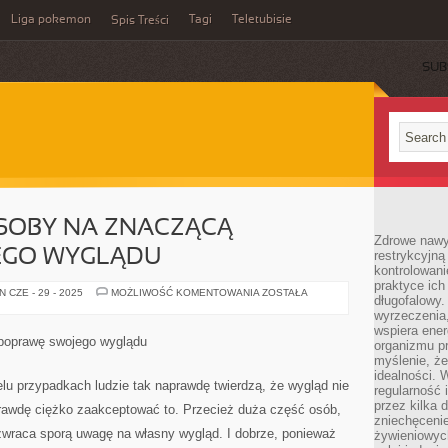
Liga pokemon
Tagi
Teletubisie
Spis Treści
SUB
SOBY NA ZNACZĄCĄ
Zdrowe nawyk
EGO WYGLĄDU
restrykcyjną 
kontrolowan
praktyce ich
SKUTECZNE
 CZE - 29 - 2025
MOŻLIWOŚĆ KOMENTOWANIA
ZOSTAŁA
długofalowy.
SPOSOBY
NA
wyrzeczenia,
ZNACZĄCĄ
wspiera ener
POPRAWĘ
poprawę swojego wyglądu
organizmu pr
SWOJEGO
WYGLĄDU
myślenie, ż
idealności. 
elu przypadkach ludzie tak naprawdę twierdzą, że wygląd nie
regularność 
przez kilka 
prawdę ciężko zaakceptować to. Przecież duża część osób,
zniechęceni
zwraca sporą uwagę na własny wygląd. I dobrze, ponieważ
żywieniowych