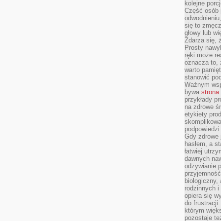
kolejne porc
Część osób p
odwodnieniu,
się to zmęc
głowy lub wi
Zdarza się, 
Prosty nawy
ręki może re
oznacza to, 
warto pamięt
stanowić po
Ważnym wspa
bywa
strona
przykłady pr
na zdrowe śn
etykiety pro
skomplikowan
podpowiedzi
Gdy zdrowe 
hasłem, a st
łatwiej utrz
dawnych naw
odżywianie 
przyjemność.
biologiczny, 
rodzinnych i
opiera się w
do frustracj
którym więk
pozostaje te