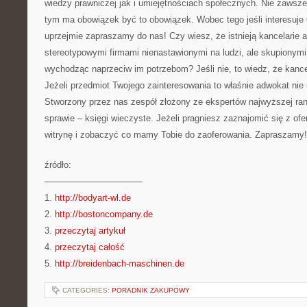
wiedzy prawniczej jak i umiejętnościach społecznych. Nie zawsze
tym ma obowiązek być to obowiązek. Wobec tego jeśli interesuje 
uprzejmie zapraszamy do nas! Czy wiesz, że istnieją kancelarie a
stereotypowymi firmami nienastawionymi na ludzi, ale skupionymi
wychodząc naprzeciw im potrzebom? Jeśli nie, to wiedz, że kancel
Jeżeli przedmiot Twojego zainteresowania to właśnie adwokat nie
Stworzony przez nas zespół złożony ze ekspertów najwyższej ra
sprawie – księgi wieczyste. Jeżeli pragniesz zaznajomić się z ofe
witrynę i zobaczyć co mamy Tobie do zaoferowania. Zapraszamy!
źródło:
———————————
1.
http://bodyart-wl.de
2.
http://bostoncompany.de
3.
przeczytaj artykuł
4.
przeczytaj całość
5.
http://breidenbach-maschinen.de
CATEGORIES:
PORADNIK ZAKUPOWY