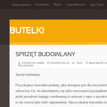
Archiwum
Berlin
Liga pokemon
Strona główna
Spis Treści
BUTELKI
SPRZĘT BUDOWLANY
POSTED BY ADMIN
POSTED ON LIP - 16 - 2025
MOŻLIWOŚĆ 
WYŁĄCZONA
Sprzęt budowlany
Poszukujesz kancelarii prawnej, jaka dostępna jest dla wszystkic
odrzucimy Cie, bo absorbujemy się tylko rzeczowymi przypadkami
jeżeli przedmiot twojego zamiłowania to wniosek o wpis o wysoki
to nie można było trafić odpowiedniej. Nasza idealna kancelaria to