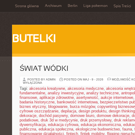
Archiwum
Berlin
Liga pokemon
Strona główna
Spis Treści
BUTELKI
ŚWIAT WÓDKI
POSTED BY ADMIN
POSTED ON MAJ - 9 - 2026
MOŻLIWOŚĆ K
WYŁĄCZONA
Tagi:
akcesoria kreatywne
,
akcesoria medyczne
,
akcesoria wnętr
fundamentalne
,
analizy inwestycyjne
,
analizy techniczne
,
antropo
finansowe
,
aplikacje zdrowotne
,
asertywność
,
aukcje internetowe
badania historyczne
,
bankowość internetowa
,
bezpieczeństwo pub
biznes etyczny
,
blogowanie
,
burza mózgów
,
copywriting biznesow
cyfrowe oszczędzanie
,
depilacja
,
design produktu
,
design thinking
dekoracje
,
dochód pasywny
,
domowe biuro
,
domowe dekoracje
,
d
podatkowe
,
druk 3d w medycynie
,
druk przemysłowy
,
druk rekla
dywersyfikacja
,
edukacja cyfrowa
,
edukacja ekonomiczna
,
edukac
publiczna
,
edukacja społeczna
,
ekologiczne budownictwo
,
fauna
,
finansowanie działalności
,
fintech
,
fintek mobilny
,
flipping nieruc