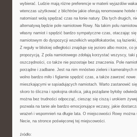
wybierać. Ludzie mają różne preferencje w materii wyjazdów waka
wtenczas użytkować z blichtrów jakie oferują renomowane hotele w
natomiast wolą spędzać czas na łonie natury. Dla tych drugich, n
alternatywą będzie pole namiotowe Rowy. Na takim polu namioto
własny namiot i spędzić bardzo sympatyczne czas, otaczając się
namiotowym do dyspozycji wszelkich współlokatorów, są łazienki,
Z reguły w bliskiej odległości znajduje się jezioro albo morze, co 
propozycją. Z pola namiotowego zdołają korzystać wszyscy, taki
oszczędności, co także nie pozostaje bez znaczenia. Pole namio
porządne i zadbane. Jest na nim mnóstwo zieleni i kameralnych 
wolno bardzo miło i figlarnie spędzić czas, a także zawrzeć nowe
mieszkającymi w sąsiadujących namiotach. Warto zastanowić si
skoro to śliczna i spokojna okolica, jaką pożądane byłoby odwied
można bez trudności odpocząć, ciesząc się ciszą i urokiem żywej
pozwala na tanie ale bardzo emocjonujące wczasy, jakie dostarc
wrażeń i wspomnień na długie lata. O miejscowości Rowy można s
Necie, na stronce poświęconej tej miejscowości.
źródło: