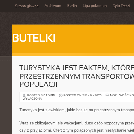
Archiwum
Berlin
Liga pokemon
Strona główna
Spis Treści
BUTELKI
TURYSTYKA JEST FAKTEM, KTÓRE
PRZESTRZENNYM TRANSPORTOW
POPULACJI
POSTED BY ADMIN
POSTED ON SIE - 6 - 2025
MOŻLIWOŚĆ K
WYŁĄCZONA
Turystyka jest zjawiskiem, jakie bazuje na przestrzennym transpo
Wraz ze zbliżającymi się wakacjami, dużo osób rozpoczyna prze
czy z przyjaciółmi. Ofert z tym połączonych jest niesłychanie wie