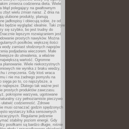
jakim zmierza codzienna dieta. Wiele
ia błąd polegający na gwałtownym
 zbyt wielu zmian naraz. Z dnia na
ują ulubione produkty, planują
e jadłospisy i obiecują sobie, że od
ko będzie wyglądać idealnie. Taki zryw
y się szybko, bo jest trudny do
 Znacznie lepszym rozwiązaniem jest
udowanie prostych nawyków. Można
gularnych posiłków, większej ilości
ia wody zamiast słodzonych napojów
zenia podjadania wieczorem. Małe
twiejsze do utrwalenia, a właśnie
 największą wartość. Ogromne
a planowanie. Wiele niekorzystnych
eniowych nie wynika z braku wiedzy,
chu i zmęczenia. Gdy ktoś wraca
omu i nie ma żadnego pomysłu na
wo sięga po to, co najszybsze, a
e najlepsze. Dlatego tak ważne jest
ie prostych produktów zawczasu.
yż, pokrojone warzywa, ugotowane
t naturalny czy pełnoziarniste pieczywo
 ułatwić codzienność. Zdrowe
nie musi oznaczać godzin spędzonych
zęsto wystarczy kilka sensownych
nizacyjnych. Regularne jedzenie
ymać stabilny poziom energii. Gdy
zy posiłkami są bardzo długie, rośnie
dów głodu i przypadkowego objadania