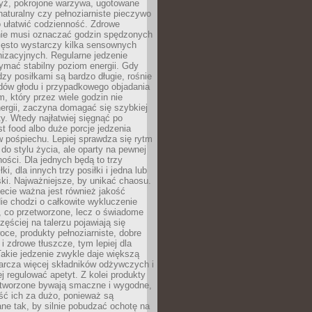
yż, pokrojone warzywa, ugotowane
t naturalny czy pełnoziarniste pieczywo
 ułatwić codzienność. Zdrowe
nie musi oznaczać godzin spędzonych
zęsto wystarczy kilka sensownych
nizacyjnych. Regularne jedzenie
ymać stabilny poziom energii. Gdy
zy posiłkami są bardzo długie, rośnie
dów głodu i przypadkowego objadania
m, który przez wiele godzin nie
ergii, zaczyna domagać się szybkiej
. Wtedy najłatwiej sięgnąć po
st food albo duże porcje jedzenia
 pośpiechu. Lepiej sprawdza się rytm
o stylu życia, ale oparty na pewnej
ości. Dla jednych będą to trzy
ki, dla innych trzy posiłki i jedna lub
ki. Najważniejsze, by unikać chaosu.
ecie ważna jest również jakość
ie chodzi o całkowite wykluczenie
, co przetworzone, lecz o świadome
zęściej na talerzu pojawiają się
ce, produkty pełnoziarniste, dobre
 i zdrowe tłuszcze, tym lepiej dla
akie jedzenie zwykle daje większą
arcza więcej składników odżywczych i
j regulować apetyt. Z kolei produkty
tworzone bywają smaczne i wygodne,
eść ich za dużo, ponieważ są
ne tak, by silnie pobudzać ochotę na