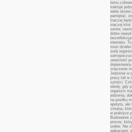
temu człowie
traktuje jed
wiele skutec
pamiętać, że
Inaczej będz
inaczej ktoś
senior, nast
dobre nawyki
bezrefleksy
internetu. T
musi działać
swój organiz
samopoczuci
uważność po
dopasowany 
znaczenie m
Jedzenie w 
pracy lub w 
sytości. Czł
wtedy, gdy p
organizm ma
jedzenia, do
na posiłku m
apetytu, ale
zmiana, któr
w praktyce p
Budowanie z
proces, któr
siebie. Nie 
wakacjami, 