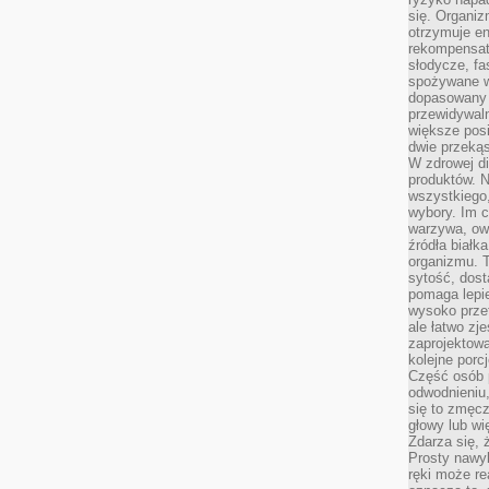
się. Organiz
otrzymuje en
rekompensaty
słodycze, fa
spożywane w
dopasowany d
przewidywaln
większe posił
dwie przekąs
W zdrowej di
produktów. N
wszystkiego
wybory. Im c
warzywa, owo
źródła białka
organizmu. T
sytość, dost
pomaga lepie
wysoko prze
ale łatwo zj
zaprojektowa
kolejne porc
Część osób p
odwodnieniu,
się to zmęc
głowy lub wi
Zdarza się, 
Prosty nawy
ręki może re