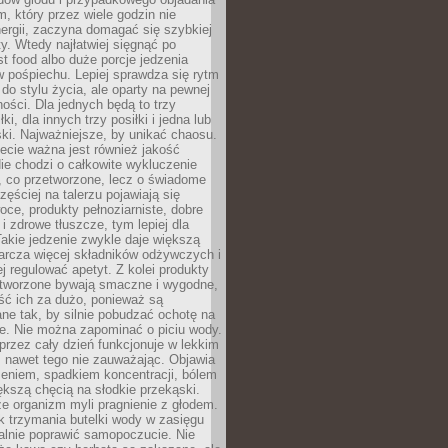
m, który przez wiele godzin nie
ergii, zaczyna domagać się szybkiej
. Wtedy najłatwiej sięgnąć po
st food albo duże porcje jedzenia
 pośpiechu. Lepiej sprawdza się rytm
o stylu życia, ale oparty na pewnej
ości. Dla jednych będą to trzy
ki, dla innych trzy posiłki i jedna lub
ki. Najważniejsze, by unikać chaosu.
ecie ważna jest również jakość
ie chodzi o całkowite wykluczenie
, co przetworzone, lecz o świadome
zęściej na talerzu pojawiają się
ce, produkty pełnoziarniste, dobre
 i zdrowe tłuszcze, tym lepiej dla
akie jedzenie zwykle daje większą
arcza więcej składników odżywczych i
j regulować apetyt. Z kolei produkty
tworzone bywają smaczne i wygodne,
eść ich za dużo, ponieważ są
ne tak, by silnie pobudzać ochotę na
je. Nie można zapominać o piciu wody.
rzez cały dzień funkcjonuje w lekkim
 nawet tego nie zauważając. Objawia
zeniem, spadkiem koncentracji, bólem
ększą chęcią na słodkie przekąski.
że organizm myli pragnienie z głodem.
k trzymania butelki wody w zasięgu
alnie poprawić samopoczucie. Nie