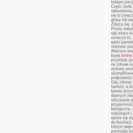
kolejne porc
Część osób p
odwodnieniu,
się to zmęc
głowy lub wi
Zdarza się, 
Prosty nawy
ręki może re
oznacza to, 
warto pamięt
stanowić po
Ważnym wspa
bywa
strona
przykłady pr
na zdrowe śn
etykiety pro
skomplikowan
podpowiedzi
Gdy zdrowe 
hasłem, a st
łatwiej utrz
dawnych naw
odżywianie 
przyjemność.
biologiczny, 
rodzinnych i
opiera się w
do frustracj
którym więk
pozostaje te