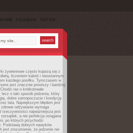
SCRIBE
FACEBOOK
TWITTER
i żywieniowe często kojarzą się z
dietą, liczeniem kalorii i nieustannym
iem każdego posiłku. Tymczasem w
 sens jest znacznie prostszy i bardziej
 Chodzi nie o krótkotrwałe
 lecz o taki sposób jedzenia, który
gię, dobre samopoczucie i kondycję
zez lata. Największym błędem jest
e zdrowe odżywianie wymaga
W rzeczywistości najważniejsza jest
i rozsądek, a nie perfekcja osiągana
dni, po których przychodzi
e. Podstawą dobrych nawyków
 jest zrozumienie, że jedzenie nie