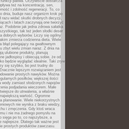
e funkcji paliwa. Oczywiście dostarcza
 wpływa też na koncentrację, sen,
orność i zdolność regeneracji. To, co
o dnia, buduje nasz organizm krok po
d razu widać skutki drobnych decyzji,
iącach i latach zaczynają one tworzyć
z. Podobnie jak jedna zdrowa sałatka
szystkiego, tak też jeden słodki deser
la dobrych wyborów. Liczy się ogólny
jakim zmierza codzienna dieta. Wiele
ia błąd polegający na gwałtownym
 zbyt wielu zmian naraz. Z dnia na
ują ulubione produkty, planują
e jadłospisy i obiecują sobie, że od
ko będzie wyglądać idealnie. Taki zryw
y się szybko, bo jest trudny do
 Znacznie lepszym rozwiązaniem jest
udowanie prostych nawyków. Można
gularnych posiłków, większej ilości
ia wody zamiast słodzonych napojów
zenia podjadania wieczorem. Małe
twiejsze do utrwalenia, a właśnie
 największą wartość. Ogromne
a planowanie. Wiele niekorzystnych
eniowych nie wynika z braku wiedzy,
chu i zmęczenia. Gdy ktoś wraca
omu i nie ma żadnego pomysłu na
wo sięga po to, co najszybsze, a
e najlepsze. Dlatego tak ważne jest
ie prostych produktów zawczasu.