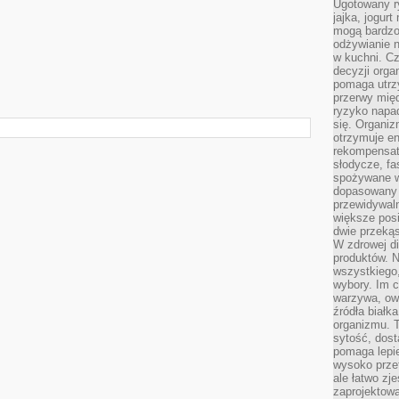
Ugotowany r
jajka, jogur
mogą bardzo
odżywianie 
w kuchni. C
decyzji orga
pomaga utrz
przerwy międ
ryzyko napa
się. Organiz
otrzymuje en
rekompensaty
słodycze, fa
spożywane w
dopasowany d
przewidywaln
większe posił
dwie przekąs
W zdrowej di
produktów. N
wszystkiego
wybory. Im c
warzywa, owo
źródła białka
organizmu. T
sytość, dost
pomaga lepie
wysoko prze
ale łatwo zj
zaprojektowa