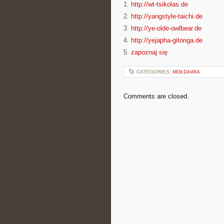
1.
http://wt-tsikolas.de
2.
http://yangstyle-taichi.de
3.
http://ye-olde-owlbear.de
4.
http://yejapha-gitonga.de
5.
zapoznaj się
CATEGORIES:
MOŁDAWIA
Comments are closed.