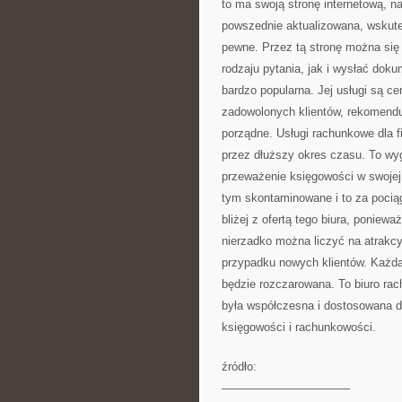
to ma swoją stronę internetową, na 
powszednie aktualizowana, wskutek 
pewne. Przez tą stronę można się
rodzaju pytania, jak i wysłać dok
bardzo popularna. Jej usługi są ce
zadowolonych klientów, rekomenduj
porządne. Usługi rachunkowe dla f
przez dłuższy okres czasu. To wyg
przeważenie księgowości w swojej
tym skontaminowane i to za pocią
bliżej z ofertą tego biura, poniew
nierzadko można liczyć na atrakcyj
przypadku nowych klientów. Każda 
będzie rozczarowana. To biuro ra
była współczesna i dostosowana d
księgowości i rachunkowości.
źródło:
———————————