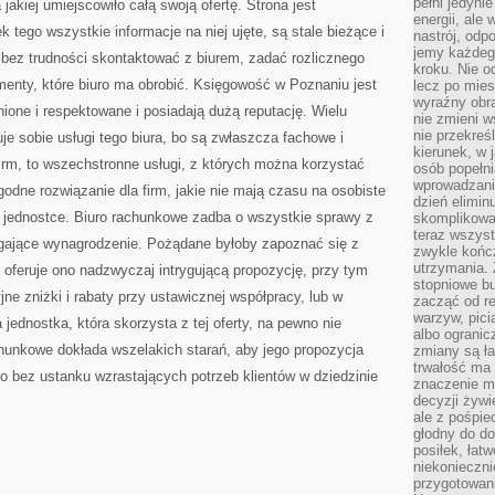
pełni jedyni
jakiej umiejscowiło całą swoją ofertę. Strona jest
energii, ale
tego wszystkie informacje na niej ujęte, są stale bieżące i
nastrój, odp
jemy każdeg
 bez trudności skontaktować z biurem, zadać rozlicznego
kroku. Nie o
umenty, które biuro ma obrobić. Księgowość w Poznaniu jest
lecz po mies
wyraźny obra
nione i respektowane i posiadają dużą reputację. Wielu
nie zmieni w
nie przekreś
e sobie usługi tego biura, bo są zwłaszcza fachowe i
kierunek, w 
irm, to wszechstronne usługi, z których można korzystać
osób popełn
wprowadzaniu
odne rozwiązanie dla firm, jakie nie mają czasu na osobiste
dzień elimin
 jednostce. Biuro rachunkowe zadba o wszystkie sprawy z
skomplikowan
teraz wszyst
gające wynagrodzenie. Pożądane byłoby zapoznać się z
zwykle kończ
utrzymania.
aż oferuje ono nadzwyczaj intrygującą propozycję, przy tym
stopniowe b
ne zniżki i rabaty przy ustawicznej współpracy, lub w
zacząć od re
warzyw, pic
jednostka, która skorzysta z tej oferty, na pewno nie
albo ogranic
chunkowe dokłada wszelakich starań, aby jego propozycja
zmiany są ła
trwałość ma
o bez ustanku wzrastających potrzeb klientów w dziedzinie
znaczenie m
decyzji żywi
ale z pośpie
głodny do d
posiłek, łat
niekonieczni
przygotowan