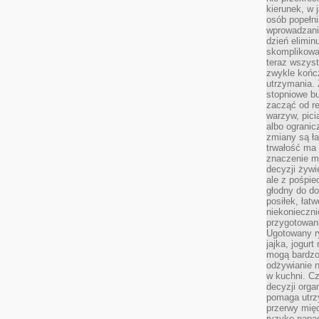
kierunek, w 
osób popełn
wprowadzaniu
dzień elimin
skomplikowan
teraz wszyst
zwykle kończ
utrzymania.
stopniowe b
zacząć od re
warzyw, pic
albo ogranic
zmiany są ła
trwałość ma
znaczenie m
decyzji żywi
ale z pośpie
głodny do d
posiłek, łat
niekonieczni
przygotowan
Ugotowany r
jajka, jogur
mogą bardzo
odżywianie 
w kuchni. C
decyzji orga
pomaga utrz
przerwy międ
ryzyko napa