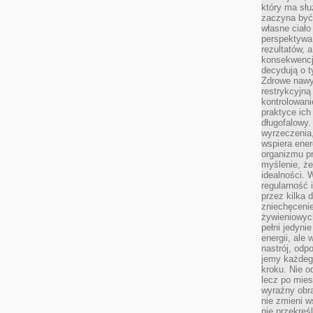
który ma słu
zaczyna być 
własne ciało
perspektywa
rezultatów, 
konsekwencja
decydują o t
Zdrowe nawyk
restrykcyjną 
kontrolowan
praktyce ich
długofalowy.
wyrzeczenia,
wspiera ener
organizmu pr
myślenie, ż
idealności. 
regularność 
przez kilka 
zniechęceni
żywieniowych
pełni jedyni
energii, ale
nastrój, odp
jemy każdeg
kroku. Nie o
lecz po mies
wyraźny obra
nie zmieni w
nie przekreś