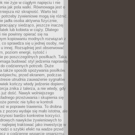
k nie żyje w ciągłym napięciu i nie
zenia jak pola walki. Równowaga jest o
zniejsza niż skrajność. Warto też
 potrzeby żywieniowe mogą się różnić.
ie jadła osoba aktywna fizycznie,
 pracujący siedząco, jeszcze inaczej
olatek lub kobieta w ciąży. Dlatego
 nie powinny opierać się na
jnym kopiowaniu modnych rozwiązań z
o, co sprawdza się u jednej osoby, nie
 u innej. Rozsądniej jest obserwować
m, poziom energii, sytość i
e po poszczególnych posiłkach. Taka
maga budować styl jedzenia naprawdę
do codziennych potrzeb. Duże
a także sposób spożywania posiłków.
pośpiechu, przed ekranem, podczas
stresie utrudnia zauważenie sygnałów
owiek kończy wtedy jedzenie dopiero
orcja znika z talerza, a nie wtedy, gdy
 już dość. Nawyk wolniejszego
kładnego przeżuwania i skupienia się
oże pomóc nie tylko w kontroli
 też w poprawie trawienia. To drobna
a z pozoru wydaje się mało istotna, ale
rzynosi bardzo konkretne korzyści.
drowych nawyków żywieniowych to
y najlepiej traktować jako inwestycję w
chodzi o szybki efekt na wadze przed
lecz o codzienne wsparcie organizmu,