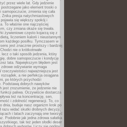
żyć przez wiele lat. Gdy jedzenie
postrzegane jako element troski o
 i samopoczucie, zmienia się cała
. Znika presja natychmiastowych
a pojawia się większy spokój i
. To właśnie one najczęściej
ym, czy zmiana okaże się trwała.
i żywieniowe często kojarzą się z
dietą, liczeniem kalorii i nieustannym
iem każdego posiłku. Tymczasem w
 sens jest znacznie prostszy i bardziej
 Chodzi nie o krótkotrwałe
 lecz o taki sposób jedzenia, który
gię, dobre samopoczucie i kondycję
zez lata. Największym błędem jest
e zdrowe odżywianie wymaga
W rzeczywistości najważniejsza jest
i rozsądek, a nie perfekcja osiągana
dni, po których przychodzi
e. Podstawą dobrych nawyków
 jest zrozumienie, że jedzenie nie
e funkcji paliwa. Oczywiście dostarcza
 wpływa też na koncentrację, sen,
orność i zdolność regeneracji. To, co
o dnia, buduje nasz organizm krok po
d razu widać skutki drobnych decyzji,
iącach i latach zaczynają one tworzyć
z. Podobnie jak jedna zdrowa sałatka
szystkiego, tak też jeden słodki deser
la dobrych wyborów. Liczy się ogólny