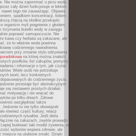
je. Nie można zapominać o piciu wody.
rzez cały dzień funkcjonuje w lekkim
 nawet tego nie zauważając. Objawia
zeniem, spadkiem koncentracji, bólem
ększą chęcią na słodkie przekąski.
że organizm myli pragnienie z głodem.
k trzymania butelki wody w zasięgu
alnie poprawić samopoczucie. Nie
że kawa czy herbata są zakazane, ale
ać, że to właśnie woda powinna
dstawę codziennego nawodnienia.
rciem przy zmianie stylu odżywiania
 poradnikowa
na której można znaleźć
ostych posiłków, list zakupów, pomysły
iadania i informacje o tym, jak czytać
duktów. Wiele osób nie potrzebuje
ych teorii, lecz konkretnych
 dopasowanych do codziennego życia.
jedzenie przestaje być abstrakcyjnym
aje się zestawem prostych działań,
ymać motywację i nie wracać do
yków po kilku dniach. Zdrowe
powinno uwzględniać także
 Jedzenie to nie tylko obowiązek
ale również część kultury, relacji
 codziennych rytuałów. Jeśli dieta
yłącznie na zakazach, zwykle prowadzi
i. Lepiej budować taki model żywienia, w
szość wyborów wspiera zdrowie, ale
ż miejsce na ulubione smaki. Dzięki