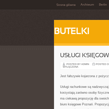
Archiwum
Berlin
Strona główna
BUTELKI
USŁUGI KSIĘGO
POSTED BY ADMIN
POSTED ON 
WYŁĄCZONA
Jest fałszywie kojarzona z pożyczką
Usługi rachunkowe są nadzwyczaj
korzystają zarówno osoby fizyczne
ma ciekawą propozycję dla swoich 
biuro księgowe Poznań. Propozycja 