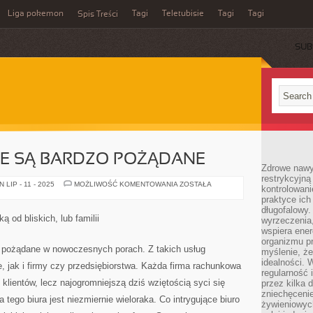
Liga pokemon
Tagi
Teletubisie
Tagi
Tagi
Spis Treści
SUB
WE SĄ BARDZO POŻĄDANE
Zdrowe nawyk
restrykcyjną 
USŁUGI
LIP - 11 - 2025
MOŻLIWOŚĆ KOMENTOWANIA
ZOSTAŁA
kontrolowan
KSIĘGOWE
praktyce ich
SĄ
BARDZO
długofalowy.
POŻĄDANE
 od bliskich, lub familii
wyrzeczenia,
wspiera ener
organizmu pr
 pożądane w nowoczesnych porach. Z takich usług
myślenie, ż
idealności. 
, jak i firmy czy przedsiębiorstwa. Każda firma rachunkowa
regularność 
klientów, lecz najogromniejszą dziś wziętością syci się
przez kilka 
zniechęceni
tego biura jest niezmiernie wieloraka. Co intrygujące biuro
żywieniowych