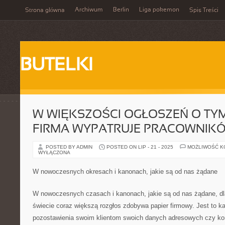
Archiwum
Berlin
Liga pokemon
Strona główna
Spis Treści
BUTELKI
W WIĘKSZOŚCI OGŁOSZEŃ O TYM
FIRMA WYPATRUJE PRACOWNIK
POSTED BY ADMIN
POSTED ON LIP - 21 - 2025
MOŻLIWOŚĆ 
WYŁĄCZONA
W nowoczesnych okresach i kanonach, jakie są od nas żądane
W nowoczesnych czasach i kanonach, jakie są od nas żądane, dla
świecie coraz większą rozgłos zdobywa papier firmowy. Jest to ka
pozostawienia swoim klientom swoich danych adresowych czy ko