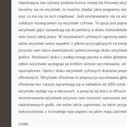
niepokojącej nas sytuacji podania komuś swojej lub firmowej wiz
skusimy się na wizytówki, to musimy zbadać jakie pragniemy wiz
oraz co ma się na nich znajdować. Jeśli postanawiamy się na wi
solidnym rozwiązaniem są wizytówki cyfrowe. Ta opcja jest popra
wizytówek gdyż sprawdzają się do perfekcji w druku niskonakład
niski koszt takiej pracy. W wizytówkach cyfrowych ogromną wartoś
takiej wizytówki wolno wypełnić z plików przyrządzanych na kom
przynosi nam także ewentualność jednoczesnego druku wizytówek 
grafice. Możliwość druku z podłączonego peceta w dobie globalnej
odbiór wizytówek występuje po krótkim okresie wyczekiwania, od
sporządzenia. Oprócz druku wizytówek cyfrowych drukarnie propo
offsetowych. Wizytówki offsetowe to propozycja wycelowana głów
offsetowe bez zarzutu egzaminują się w nakładzie od 1000 sztuk
wizytówki wydaje się w arkuszach, a powyżej tej ilości w offsec
skonstruowania wizytówek przynosi nam możność wykonania wizy
nadrukowanych grafik, nie wolno także zapomnieć że takim prz
wykorzystywać z rozmaitego typu papieru na jakim mają zaistnieć
źródło: