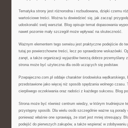
Tematyka strony jest różnorodna i rozbudowana, dzięki czemu ró
wartościowe treści. Można tu dowiedzieć się, jak zacząć przygod
udoskonalić swój warsztat. Blog opisuje temat dopasowania wypo
nawet pozornie mały szczegół może wpływać na skuteczność.
Ważnym elementem tego serwisu jest praktyczne podejście do tema
tutaj po powierzchowne treści, lecz po sprawdzone wskazówki. O
zanęt, a także organizacji wyjazdów tworzą dobrze przemyślany z
strona może być użyteczna dla osób uczących się podstaw.
Pzwpajeczno.com.pl oddaje charakter środowiska wędkarskiego, 
przedstawione jako więcej niż sposób spędzania wolnego czasu. 
cierpliwego oczekiwania oraz radości z każdego sukcesu. Blog p
Strona może być również centrum wiedzy, w którym trudniejsze t
przystępny sposób. Dla wielu osób szczególnie ważne są porady 
ponieważ właśnie one sprawiają, że start jest mniej stresujący. B
podejść do pierwszych zakupów, a także wspierać w zdobywaniu 