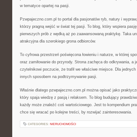
w tematyce opartej na pasji.
Pzwpajeczno.com.pl to portal dla pasjonatów ryb, natury i wypraw,
którzy pragną wejść w świat tej pasji. To blog, który wspiera pasj
pierwszych prób z wędką aż po zaawansowaną praktykę. Taka uni
atrakcyjna dla szerokiego grona odbiorców.
To cyfrowa przestrzeń poświęcona łowieniu i naturze, w której spo
oraz zamiłowanie do przyrody. Strona zachęca do odkrywania, a j
czytelnikowi poczucie, że trafił we właściwe miejsce. Dla jednych
innych sposobem na podtrzymywanie pasji.
Właśnie dlatego pzwpajeczno.com.pl można opisać jako praktycz
który spaja wiedzę z pasją i relaksem. To blog budujący prawdziw
każdy może znaleźć coś wartościowego. Jest to kompendium prak
chce się wracać po kolejne treści, by rozwijać zainteresowania.
CATEGORIES:
NIERUCHOMOŚCI