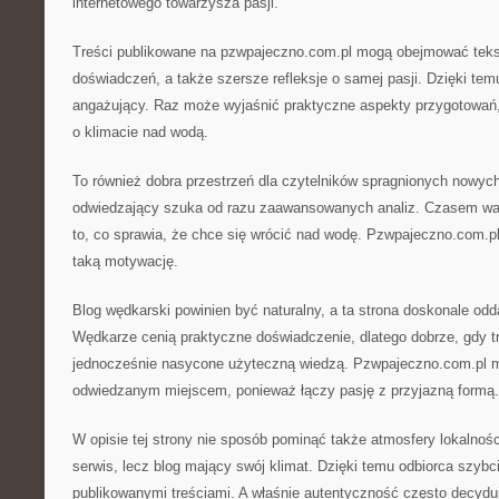
internetowego towarzysza pasji.
Treści publikowane na pzwpajeczno.com.pl mogą obejmować teks
doświadczeń, a także szersze refleksje o samej pasji. Dzięki tem
angażujący. Raz może wyjaśnić praktyczne aspekty przygotowań
o klimacie nad wodą.
To również dobra przestrzeń dla czytelników spragnionych nowyc
odwiedzający szuka od razu zaawansowanych analiz. Czasem waż
to, co sprawia, że chce się wrócić nad wodę. Pzwpajeczno.com.p
taką motywację.
Blog wędkarski powinien być naturalny, a ta strona doskonale odd
Wędkarze cenią praktyczne doświadczenie, dlatego dobrze, gdy tr
jednocześnie nasycone użyteczną wiedzą. Pzwpajeczno.com.pl ma
odwiedzanym miejscem, ponieważ łączy pasję z przyjazną formą.
W opisie tej strony nie sposób pominąć także atmosfery lokalnośc
serwis, lecz blog mający swój klimat. Dzięki temu odbiorca szybci
publikowanymi treściami. A właśnie autentyczność często decyduj