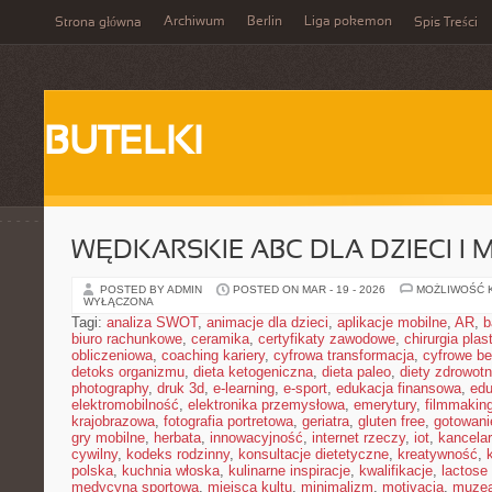
Archiwum
Berlin
Liga pokemon
Strona główna
Spis Treści
BUTELKI
WĘDKARSKIE ABC DLA DZIECI I 
POSTED BY ADMIN
POSTED ON MAR - 19 - 2026
MOŻLIWOŚĆ 
WYŁĄCZONA
Tagi:
analiza SWOT
,
animacje dla dzieci
,
aplikacje mobilne
,
AR
,
b
biuro rachunkowe
,
ceramika
,
certyfikaty zawodowe
,
chirurgia pla
obliczeniowa
,
coaching kariery
,
cyfrowa transformacja
,
cyfrowe b
detoks organizmu
,
dieta ketogeniczna
,
dieta paleo
,
diety zdrowot
photography
,
druk 3d
,
e-learning
,
e-sport
,
edukacja finansowa
,
edu
elektromobilność
,
elektronika przemysłowa
,
emerytury
,
filmmakin
krajobrazowa
,
fotografia portretowa
,
geriatra
,
gluten free
,
gotowan
gry mobilne
,
herbata
,
innowacyjność
,
internet rzeczy
,
iot
,
kancelar
cywilny
,
kodeks rodzinny
,
konsultacje dietetyczne
,
kreatywność
,
polska
,
kuchnia włoska
,
kulinarne inspiracje
,
kwalifikacje
,
lactose 
medycyna sportowa
,
miejsca kultu
,
minimalizm
,
motivacja
,
muze