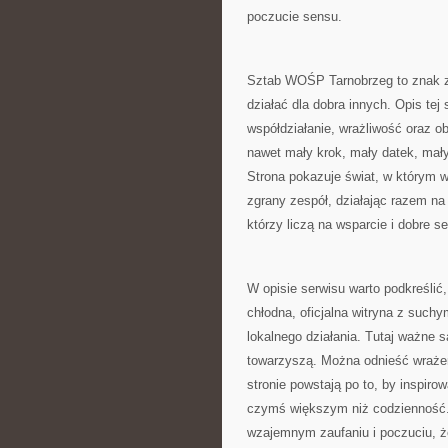
poczucie sensu.
Sztab WOŚP Tarnobrzeg to znak za
działać dla dobra innych. Opis te
współdziałanie, wrażliwość oraz ob
nawet mały krok, mały datek, ma
Strona pokazuje świat, w którym w
zgrany zespół, działając razem na 
którzy liczą na wsparcie i dobre se
W opisie serwisu warto podkreślić,
chłodna, oficjalna witryna z suchy
lokalnego działania. Tutaj ważne s
towarzyszą. Można odnieść wrażen
stronie powstają po to, by inspiro
czymś większym niż codzienność. T
wzajemnym zaufaniu i poczuciu, ż