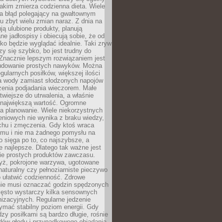
jakim zmierza codzienna dieta. Wiele
ia błąd polegający na gwałtownym
 zbyt wielu zmian naraz. Z dnia na
ują ulubione produkty, planują
e jadłospisy i obiecują sobie, że od
ko będzie wyglądać idealnie. Taki zryw
y się szybko, bo jest trudny do
 Znacznie lepszym rozwiązaniem jest
udowanie prostych nawyków. Można
gularnych posiłków, większej ilości
ia wody zamiast słodzonych napojów
zenia podjadania wieczorem. Małe
twiejsze do utrwalenia, a właśnie
 największą wartość. Ogromne
a planowanie. Wiele niekorzystnych
eniowych nie wynika z braku wiedzy,
chu i zmęczenia. Gdy ktoś wraca
omu i nie ma żadnego pomysłu na
wo sięga po to, co najszybsze, a
e najlepsze. Dlatego tak ważne jest
ie prostych produktów zawczasu.
yż, pokrojone warzywa, ugotowane
t naturalny czy pełnoziarniste pieczywo
 ułatwić codzienność. Zdrowe
nie musi oznaczać godzin spędzonych
zęsto wystarczy kilka sensownych
nizacyjnych. Regularne jedzenie
ymać stabilny poziom energii. Gdy
zy posiłkami są bardzo długie, rośnie
dów głodu i przypadkowego objadania