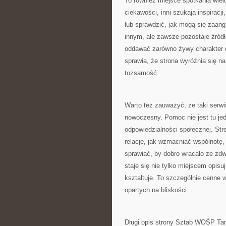
To również miejsce spotkania wiel
ciekawości, inni szukają inspiracj
lub sprawdzić, jak mogą się zaan
innym, ale zawsze pozostaje źródł
oddawać zarówno żywy charakter dzi
sprawia, że strona wyróżnia się na
tożsamość.
Warto też zauważyć, że taki serw
nowoczesny. Pomoc nie jest tu jed
odpowiedzialności społecznej. Str
relacje, jak wzmacniać wspólnotę,
sprawiać, by dobro wracało ze zdw
staje się nie tylko miejscem opisu
kształtuje. To szczególnie cenne 
opartych na bliskości.
Długi opis strony Sztab WOŚP Tar