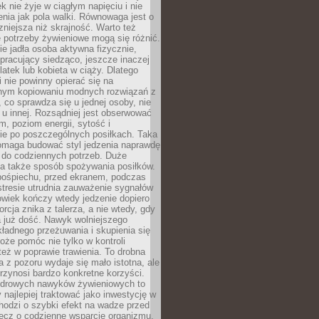
k nie żyje w ciągłym napięciu i nie
zenia jak pola walki. Równowaga jest o
zniejsza niż skrajność. Warto też
 potrzeby żywieniowe mogą się różnić.
ie jadła osoba aktywna fizycznie,
 pracujący siedząco, jeszcze inaczej
olatek lub kobieta w ciąży. Dlatego
 nie powinny opierać się na
jnym kopiowaniu modnych rozwiązań z
o, co sprawdza się u jednej osoby, nie
 u innej. Rozsądniej jest obserwować
m, poziom energii, sytość i
e po poszczególnych posiłkach. Taka
maga budować styl jedzenia naprawdę
do codziennych potrzeb. Duże
a także sposób spożywania posiłków.
pośpiechu, przed ekranem, podczas
stresie utrudnia zauważenie sygnałów
owiek kończy wtedy jedzenie dopiero
orcja znika z talerza, a nie wtedy, gdy
 już dość. Nawyk wolniejszego
kładnego przeżuwania i skupienia się
oże pomóc nie tylko w kontroli
 też w poprawie trawienia. To drobna
a z pozoru wydaje się mało istotna, ale
rzynosi bardzo konkretne korzyści.
drowych nawyków żywieniowych to
y najlepiej traktować jako inwestycję w
chodzi o szybki efekt na wadze przed
lecz o codzienne wsparcie organizmu,