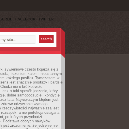
SCRIBE
FACEBOOK
TWITTER
i żywieniowe często kojarzą się z
dietą, liczeniem kalorii i nieustannym
iem każdego posiłku. Tymczasem w
 sens jest znacznie prostszy i bardziej
 Chodzi nie o krótkotrwałe
 lecz o taki sposób jedzenia, który
gię, dobre samopoczucie i kondycję
zez lata. Największym błędem jest
e zdrowe odżywianie wymaga
W rzeczywistości najważniejsza jest
i rozsądek, a nie perfekcja osiągana
dni, po których przychodzi
e. Podstawą dobrych nawyków
 jest zrozumienie, że jedzenie nie