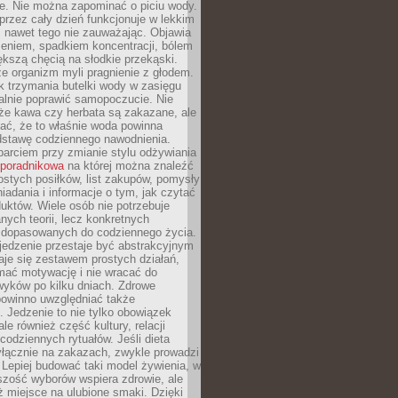
je. Nie można zapominać o piciu wody.
rzez cały dzień funkcjonuje w lekkim
 nawet tego nie zauważając. Objawia
zeniem, spadkiem koncentracji, bólem
ększą chęcią na słodkie przekąski.
że organizm myli pragnienie z głodem.
k trzymania butelki wody w zasięgu
alnie poprawić samopoczucie. Nie
że kawa czy herbata są zakazane, ale
ać, że to właśnie woda powinna
dstawę codziennego nawodnienia.
rciem przy zmianie stylu odżywiania
 poradnikowa
na której można znaleźć
ostych posiłków, list zakupów, pomysły
iadania i informacje o tym, jak czytać
duktów. Wiele osób nie potrzebuje
ych teorii, lecz konkretnych
 dopasowanych do codziennego życia.
jedzenie przestaje być abstrakcyjnym
aje się zestawem prostych działań,
ymać motywację i nie wracać do
yków po kilku dniach. Zdrowe
powinno uwzględniać także
 Jedzenie to nie tylko obowiązek
ale również część kultury, relacji
 codziennych rytuałów. Jeśli dieta
yłącznie na zakazach, zwykle prowadzi
i. Lepiej budować taki model żywienia, w
szość wyborów wspiera zdrowie, ale
ż miejsce na ulubione smaki. Dzięki