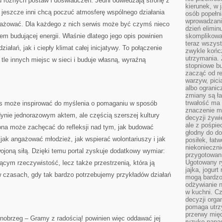
u różnych postaw i doświadczeń. Jedni odwiedzają stronę z
kierunek, w 
i, jeszcze inni chcą poczuć atmosferę wspólnego działania
osób popełn
wprowadzaniu
gażować. Dla każdego z nich serwis może być czymś nieco
dzień elimin
em budującej energii. Właśnie dlatego jego opis powinien
skomplikowan
teraz wszyst
ałań, jak i ciepły klimat całej inicjatywy. To połączenie
zwykle kończ
utrzymania.
 tle innych miejsc w sieci i buduje własną, wyraźną
stopniowe b
zacząć od re
warzyw, pic
albo ogranic
zmiany są ła
trwałość ma
is może inspirować do myślenia o pomaganiu w sposób
znaczenie m
ynie jednorazowym aktem, ale częścią szerszej kultury
decyzji żywi
ale z pośpie
ona może zachęcać do refleksji nad tym, jak budować
głodny do d
 jak angażować młodzież, jak wspierać wolontariuszy i jak
posiłek, łat
niekonieczni
ojoną siłą. Dzięki temu portal zyskuje dodatkowy wymiar:
przygotowan
Ugotowany r
jącym rzeczywistość, lecz także przestrzenią, która ją
jajka, jogur
w czasach, gdy tak bardzo potrzebujemy przykładów działań
mogą bardzo
odżywianie 
w kuchni. C
decyzji orga
pomaga utrz
przerwy międ
nobrzeg – Gramy z radością! powinien więc oddawać jej
ryzyko napa