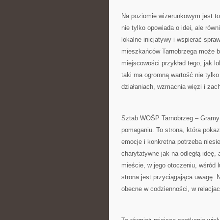
Na poziomie wizerunkowym jest to 
nie tylko opowiada o idei, ale ró
lokalne inicjatywy i wspierać spra
mieszkańców Tarnobrzega może być 
miejscowości przykład tego, jak lo
taki ma ogromną wartość nie tylko
działaniach, wzmacnia więzi i zac
Sztab WOŚP Tarnobrzeg – Gramy z
pomaganiu. To strona, która pokazu
emocje i konkretna potrzeba niesie
charytatywne jak na odległą ideę, al
mieście, w jego otoczeniu, wśród 
strona jest przyciągająca uwagę. 
obecne w codzienności, w relacjac