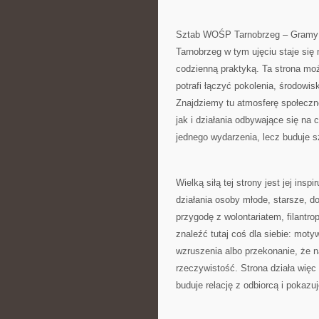
Sztab WOŚP Tarnobrzeg – Gramy z 
Tarnobrzeg w tym ujęciu staje się
codzienną praktyką. Ta strona moż
potrafi łączyć pokolenia, środowis
Znajdziemy tu atmosferę społeczne
jak i działania odbywające się na 
jednego wydarzenia, lecz buduje s
Wielką siłą tej strony jest jej ins
działania osoby młode, starsze, d
przygodę z wolontariatem, filant
znaleźć tutaj coś dla siebie: mo
wzruszenia albo przekonanie, że 
rzeczywistość. Strona działa więc 
buduje relację z odbiorcą i pokazu