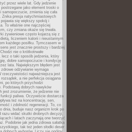
żyć przez wiele lat. Gdy jedzenie
postrzegane jako element troski o
 i samopoczucie, zmienia się cała
. Znika presja natychmiastowych
a pojawia się większy spokój i
. To właśnie one najczęściej
ym, czy zmiana okaże się trwała.
i żywieniowe często kojarzą się z
dietą, liczeniem kalorii i nieustannym
iem każdego posiłku. Tymczasem w
 sens jest znacznie prostszy i bardziej
 Chodzi nie o krótkotrwałe
 lecz o taki sposób jedzenia, który
gię, dobre samopoczucie i kondycję
zez lata. Największym błędem jest
e zdrowe odżywianie wymaga
W rzeczywistości najważniejsza jest
i rozsądek, a nie perfekcja osiągana
dni, po których przychodzi
e. Podstawą dobrych nawyków
 jest zrozumienie, że jedzenie nie
e funkcji paliwa. Oczywiście dostarcza
 wpływa też na koncentrację, sen,
orność i zdolność regeneracji. To, co
o dnia, buduje nasz organizm krok po
d razu widać skutki drobnych decyzji,
iącach i latach zaczynają one tworzyć
z. Podobnie jak jedna zdrowa sałatka
szystkiego, tak też jeden słodki deser
la dobrych wyborów. Liczy się ogólny