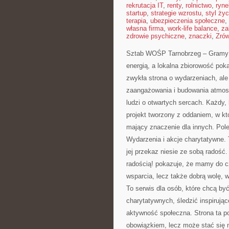
rekrutacja IT
,
renty
,
rolnictwo
,
ryne
startup
,
strategie wzrostu
,
styl życ
terapia
,
ubezpieczenia społeczne
,
własna firma
,
work-life balance
,
za
zdrowie psychiczne
,
znaczki
,
Zró
Sztab WOŚP Tarnobrzeg – Gramy z 
energią, a lokalna zbiorowość pok
zwykła strona o wydarzeniach, ale
zaangażowania i budowania atmosf
ludzi o otwartych sercach. Każdy, k
projekt tworzony z oddaniem, w któ
mający znaczenie dla innych. Po
Wydarzenia i akcje charytatywne. 
jej przekaz niesie ze sobą rado
radością! pokazuje, że mamy do czy
wsparcia, lecz także dobrą wolę,
To serwis dla osób, które chcą być
charytatywnych, śledzić inspirując
aktywność społeczna. Strona ta p
obowiązkiem, lecz może stać się n