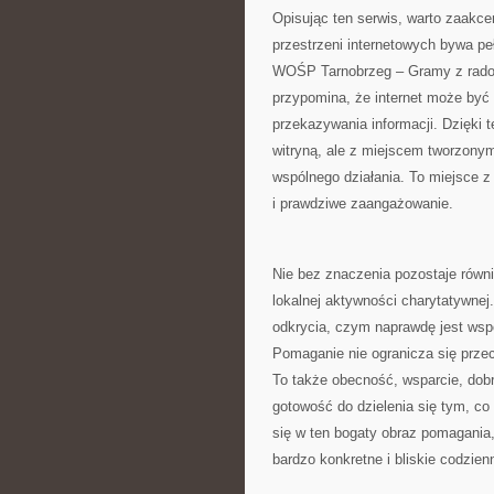
Opisując ten serwis, warto zaakce
przestrzeni internetowych bywa pe
WOŚP Tarnobrzeg – Gramy z radości
przypomina, że internet może być n
przekazywania informacji. Dzięki
witryną, ale z miejscem tworzonym 
wspólnego działania. To miejsce 
i prawdziwe zaangażowanie.
Nie bez znaczenia pozostaje równi
lokalnej aktywności charytatywne
odkrycia, czym naprawdę jest wspó
Pomaganie nie ogranicza się przec
To także obecność, wsparcie, dobr
gotowość do dzielenia się tym, 
się w ten bogaty obraz pomagania,
bardzo konkretne i bliskie codzie