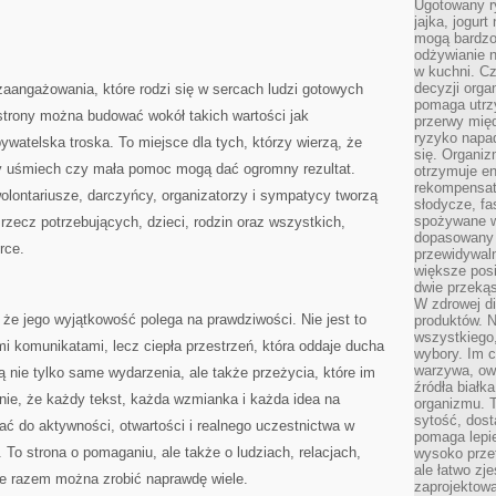
Ugotowany r
jajka, jogur
mogą bardzo
odżywianie 
w kuchni. C
decyzji orga
angażowania, które rodzi się w sercach ludzi gotowych
pomaga utrz
j strony można budować wokół takich wartości jak
przerwy międ
ryzyko napa
ywatelska troska. To miejsce dla tych, którzy wierzą, że
się. Organiz
ły uśmiech czy mała pomoc mogą dać ogromny rezultat.
otrzymuje en
rekompensaty
olontariusze, darczyńcy, organizatorzy i sympatycy tworzą
słodycze, fa
spożywane w
rzecz potrzebujących, dzieci, rodzin oraz wszystkich,
dopasowany d
rce.
przewidywaln
większe posił
dwie przekąs
W zdrowej di
 że jego wyjątkowość polega na prawdziwości. Nie jest to
produktów. N
wszystkiego
mi komunikatami, lecz ciepła przestrzeń, która oddaje ducha
wybory. Im c
warzywa, owo
ą nie tylko same wydarzenia, ale także przeżycia, które im
źródła białka
ie, że każdy tekst, każda wzmianka i każda idea na
organizmu. T
sytość, dost
wać do aktywności, otwartości i realnego uczestnictwa w
pomaga lepie
o strona o pomaganiu, ale także o ludziach, relacjach,
wysoko prze
ale łatwo zj
e razem można zrobić naprawdę wiele.
zaprojektowa