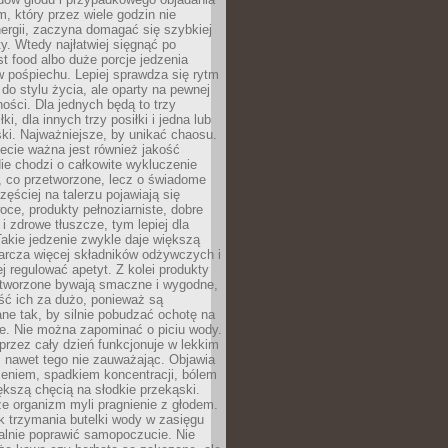
m, który przez wiele godzin nie
ergii, zaczyna domagać się szybkiej
. Wtedy najłatwiej sięgnąć po
st food albo duże porcje jedzenia
 pośpiechu. Lepiej sprawdza się rytm
o stylu życia, ale oparty na pewnej
ości. Dla jednych będą to trzy
ki, dla innych trzy posiłki i jedna lub
ki. Najważniejsze, by unikać chaosu.
ecie ważna jest również jakość
ie chodzi o całkowite wykluczenie
, co przetworzone, lecz o świadome
zęściej na talerzu pojawiają się
ce, produkty pełnoziarniste, dobre
 i zdrowe tłuszcze, tym lepiej dla
akie jedzenie zwykle daje większą
arcza więcej składników odżywczych i
j regulować apetyt. Z kolei produkty
tworzone bywają smaczne i wygodne,
eść ich za dużo, ponieważ są
ne tak, by silnie pobudzać ochotę na
je. Nie można zapominać o piciu wody.
rzez cały dzień funkcjonuje w lekkim
 nawet tego nie zauważając. Objawia
zeniem, spadkiem koncentracji, bólem
ększą chęcią na słodkie przekąski.
że organizm myli pragnienie z głodem.
k trzymania butelki wody w zasięgu
alnie poprawić samopoczucie. Nie