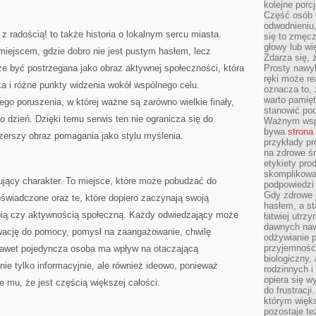
kolejne porc
Część osób p
odwodnieniu,
radością! to także historia o lokalnym sercu miasta.
się to zmęc
głowy lub wi
 miejscem, gdzie dobro nie jest pustym hasłem, lecz
Zdarza się, 
e być postrzegana jako obraz aktywnej społeczności, która
Prosty nawy
ręki może re
ka i różne punkty widzenia wokół wspólnego celu.
oznacza to, 
warto pamięt
go poruszenia, w której ważne są zarówno wielkie finały,
stanowić po
co dzień. Dzięki temu serwis ten nie ogranicza się do
Ważnym wspa
bywa
strona
zerszy obraz pomagania jako stylu myślenia.
przykłady pr
na zdrowe śn
etykiety pro
skomplikowan
pirujący charakter. To miejsce, które może pobudzać do
podpowiedzi
Gdy zdrowe 
oświadczone oraz te, które dopiero zaczynają swoją
hasłem, a st
ropią czy aktywnością społeczną. Każdy odwiedzający może
łatwiej utrz
dawnych naw
tywację do pomocy, pomysł na zaangażowanie, chwilę
odżywianie 
przyjemność.
nawet pojedyncza osoba ma wpływ na otaczającą
biologiczny, 
nie tylko informacyjnie, ale również ideowo, ponieważ
rodzinnych i
opiera się w
je mu, że jest częścią większej całości.
do frustracj
którym więk
pozostaje te