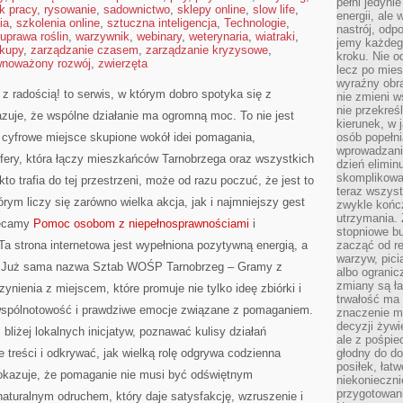
pełni jedyni
k pracy
,
rysowanie
,
sadownictwo
,
sklepy online
,
slow life
,
energii, ale
ia
,
szkolenia online
,
sztuczna inteligencja
,
Technologie
,
nastrój, odp
uprawa roślin
,
warzywnik
,
webinary
,
weterynaria
,
wiatraki
,
jemy każdeg
kupy
,
zarządzanie czasem
,
zarządzanie kryzysowe
,
kroku. Nie o
wnoważony rozwój
,
zwierzęta
lecz po mies
wyraźny obra
radością! to serwis, w którym dobro spotyka się z
nie zmieni w
nie przekreś
azuje, że wspólne działanie ma ogromną moc. To nie jest
kierunek, w 
 cyfrowe miejsce skupione wokół idei pomagania,
osób popełn
wprowadzaniu
ery, która łączy mieszkańców Tarnobrzega oraz wszystkich
dzień elimin
skomplikowan
to trafia do tej przestrzeni, może od razu poczuć, że jest to
teraz wszyst
rym liczy się zarówno wielka akcja, jak i najmniejszy gest
zwykle kończ
utrzymania.
lecamy
Pomoc osobom z niepełnosprawnościami
i
stopniowe b
Ta strona internetowa jest wypełniona pozytywną energią, a
zacząć od re
warzyw, pic
ść. Już sama nazwa Sztab WOŚP Tarnobrzeg – Gramy z
albo ogranic
zmiany są ła
nienia z miejscem, które promuje nie tylko ideę zbiórki i
trwałość ma
 wspólnotowość i prawdziwe emocje związane z pomaganiem.
znaczenie m
decyzji żywi
 bliżej lokalnych inicjatyw, poznawać kulisy działań
ale z pośpie
e treści i odkrywać, jak wielką rolę odgrywa codzienna
głodny do d
posiłek, łat
okazuje, że pomaganie nie musi być odświętnym
niekonieczni
przygotowan
aturalnym odruchem, który daje satysfakcję, wzruszenie i