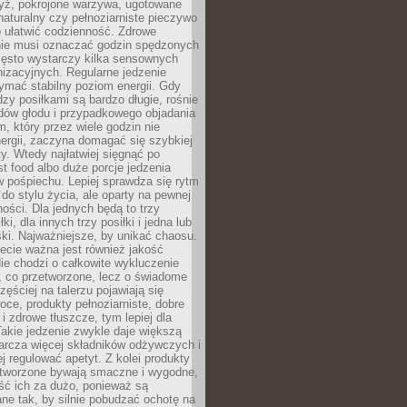
yż, pokrojone warzywa, ugotowane
t naturalny czy pełnoziarniste pieczywo
 ułatwić codzienność. Zdrowe
nie musi oznaczać godzin spędzonych
zęsto wystarczy kilka sensownych
nizacyjnych. Regularne jedzenie
ymać stabilny poziom energii. Gdy
zy posiłkami są bardzo długie, rośnie
dów głodu i przypadkowego objadania
m, który przez wiele godzin nie
ergii, zaczyna domagać się szybkiej
. Wtedy najłatwiej sięgnąć po
st food albo duże porcje jedzenia
 pośpiechu. Lepiej sprawdza się rytm
o stylu życia, ale oparty na pewnej
ości. Dla jednych będą to trzy
ki, dla innych trzy posiłki i jedna lub
ki. Najważniejsze, by unikać chaosu.
ecie ważna jest również jakość
ie chodzi o całkowite wykluczenie
, co przetworzone, lecz o świadome
zęściej na talerzu pojawiają się
ce, produkty pełnoziarniste, dobre
 i zdrowe tłuszcze, tym lepiej dla
akie jedzenie zwykle daje większą
arcza więcej składników odżywczych i
j regulować apetyt. Z kolei produkty
tworzone bywają smaczne i wygodne,
eść ich za dużo, ponieważ są
ne tak, by silnie pobudzać ochotę na