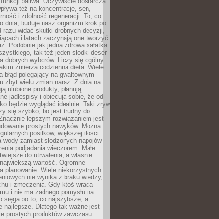
e funkcji paliwa. Oczywiście dostarcza
 wpływa też na koncentrację, sen,
orność i zdolność regeneracji. To, co
o dnia, buduje nasz organizm krok po
d razu widać skutki drobnych decyzji,
iącach i latach zaczynają one tworzyć
z. Podobnie jak jedna zdrowa sałatka
szystkiego, tak też jeden słodki deser
la dobrych wyborów. Liczy się ogólny
jakim zmierza codzienna dieta. Wiele
ia błąd polegający na gwałtownym
 zbyt wielu zmian naraz. Z dnia na
ują ulubione produkty, planują
e jadłospisy i obiecują sobie, że od
ko będzie wyglądać idealnie. Taki zryw
y się szybko, bo jest trudny do
 Znacznie lepszym rozwiązaniem jest
udowanie prostych nawyków. Można
gularnych posiłków, większej ilości
ia wody zamiast słodzonych napojów
zenia podjadania wieczorem. Małe
twiejsze do utrwalenia, a właśnie
 największą wartość. Ogromne
a planowanie. Wiele niekorzystnych
eniowych nie wynika z braku wiedzy,
chu i zmęczenia. Gdy ktoś wraca
omu i nie ma żadnego pomysłu na
wo sięga po to, co najszybsze, a
e najlepsze. Dlatego tak ważne jest
ie prostych produktów zawczasu.