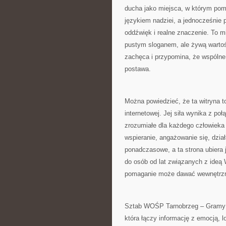
ducha jako miejsca, w którym pom
językiem nadziei, a jednocześnie 
oddźwięk i realne znaczenie. To m
pustym sloganem, ale żywą wartoś
zachęca i przypomina, że wspólne 
postawa.
Można powiedzieć, że ta witryna t
internetowej. Jej siła wynika z poł
zrozumiałe dla każdego człowieka
wspieranie, angażowanie się, dział
ponadczasowe, a ta strona ubiera 
do osób od lat związanych z ideą 
pomaganie może dawać wewnętrzne
Sztab WOŚP Tarnobrzeg – Gramy z 
która łączy informację z emocją, 