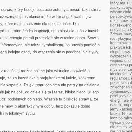
który ma słu
zaczyna być 
serwis, który buduje poczucie autentyczności. Taka strona
własne ciało
perspektywa
wnież wzmacnia przekonanie, że warto angażować się w
rezultatów, 
wy, które mają znaczenie dla społeczności. Dla
konsekwencja
decydują o t
to istotne źródło inspiracji, natomiast dla osób z innych
Zdrowe nawyk
kalna energia potrafi przerodzić się w realne dobro. Serwis
restrykcyjną 
kontrolowan
 informacyjną, ale także symboliczną, bo utrwala pamięć o
praktyce ich
długofalowy.
hęca kolejne osoby do włączenia się w podobne inicjatywy.
wyrzeczenia,
wspiera ener
organizmu pr
myślenie, ż
 radością! można opisać jako wirtualną opowieść o
idealności. 
je, że za każdą akcją stoją konkretni ludzie, konkretne
regularność 
przez kilka 
nia wsparcia. Dzięki temu odbiorca nie patrzy na działania
zniechęceni
żywieniowych
e jak na coś, co dzieje się tu i teraz, blisko niego, w jego
pełni jedyni
ludzi podobnych do niego. Właśnie ta bliskość sprawia, że
energii, ale
nastrój, odp
Nie mówi o abstrakcyjnym dobru, lecz pokazuje dobro
jemy każdeg
h i w lokalnym życiu.
kroku. Nie o
lecz po mies
wyraźny obra
nie zmieni w
nie przekreś