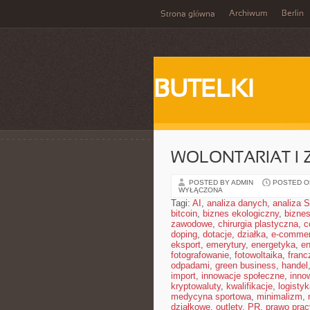
Archiwum
Berlin
Strona główna
BUTELKI
WOLONTARIAT I
POSTED BY ADMIN
POSTED ON
WYŁĄCZONA
Tagi:
AI
,
analiza danych
,
analiza
bitcoin
,
biznes ekologiczny
,
bizne
zawodowe
,
chirurgia plastyczna
,
c
doping
,
dotacje
,
działka
,
e-comme
eksport
,
emerytury
,
energetyka
,
en
fotografowanie
,
fotowoltaika
,
franc
odpadami
,
green business
,
handel
import
,
innowacje społeczne
,
inno
kryptowaluty
,
kwalifikacje
,
logistyk
medycyna sportowa
,
minimalizm
,
działkowe
,
outlety
,
PR
,
prawo prac