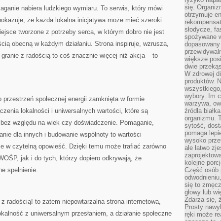
się. Organiz
aganie nabiera ludzkiego wymiaru. To serwis, który mówi
otrzymuje en
pokazuje, że każda lokalna inicjatywa może mieć szeroki
rekompensaty
słodycze, fa
iejsce tworzone z potrzeby serca, w którym dobro nie jest
spożywane w
cią obecną w każdym działaniu. Strona inspiruje, wzrusza,
dopasowany d
przewidywaln
granie z radością to coś znacznie więcej niż akcja – to
większe posił
dwie przekąs
W zdrowej di
produktów. N
wszystkiego
wybory. Im c
o przestrzeń społecznej energii zamknięta w formie
warzywa, owo
ączenia lokalności i uniwersalnych wartości, które są
źródła białka
organizmu. T
 bez względu na wiek czy doświadczenie. Pomaganie,
sytość, dost
pomaga lepie
anie dla innych i budowanie wspólnoty to wartości
wysoko prze
je w czytelną opowieść. Dzięki temu może trafiać zarówno
ale łatwo zj
zaprojektowa
WOŚP, jak i do tych, którzy dopiero odkrywają, że
kolejne porc
 spełnienie.
Część osób p
odwodnieniu,
się to zmęc
głowy lub wi
Zdarza się, 
radością! to zatem niepowtarzalna strona internetowa,
Prosty nawy
lokalność z uniwersalnym przesłaniem, a działanie społeczne
ręki może re