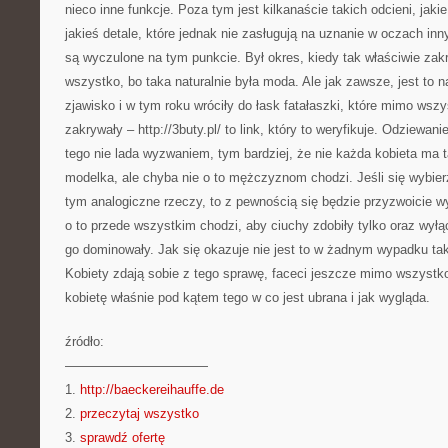
nieco inne funkcje. Poza tym jest kilkanaście takich odcieni, jakie
jakieś detale, które jednak nie zasługują na uznanie w oczach in
są wyczulone na tym punkcie. Był okres, kiedy tak właściwie zak
wszystko, bo taka naturalnie była moda. Ale jak zawsze, jest to
zjawisko i w tym roku wróciły do łask fatałaszki, które mimo wszy
zakrywały – http://3buty.pl/ to link, który to weryfikuje. Odziewan
tego nie lada wyzwaniem, tym bardziej, że nie każda kobieta ma ta
modelka, ale chyba nie o to mężczyznom chodzi. Jeśli się wybier
tym analogiczne rzeczy, to z pewnością się będzie przyzwoicie w
o to przede wszystkim chodzi, aby ciuchy zdobiły tylko oraz wyłą
go dominowały. Jak się okazuje nie jest to w żadnym wypadku taki
Kobiety zdają sobie z tego sprawę, faceci jeszcze mimo wszyst
kobietę właśnie pod kątem tego w co jest ubrana i jak wygląda.
źródło:
———————————
1.
http://baeckereihauffe.de
2.
przeczytaj wszystko
3.
sprawdź ofertę