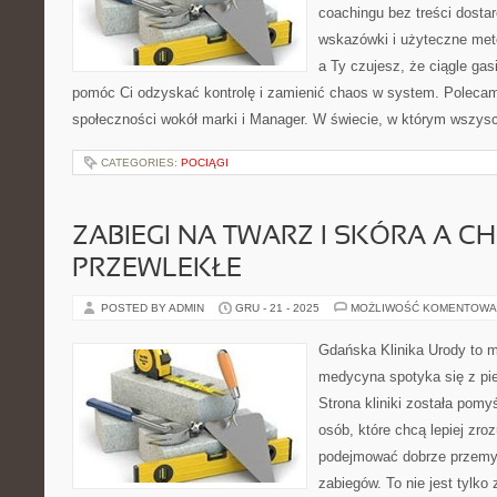
coachingu bez treści dosta
wskazówki i użyteczne metod
a Ty czujesz, że ciągle gas
pomóc Ci odzyskać kontrolę i zamienić chaos w system. Poleca
społeczności wokół marki i Manager. W świecie, w którym wszysc
CATEGORIES:
POCIĄGI
ZABIEGI NA TWARZ I SKÓRA A C
PRZEWLEKŁE
POSTED BY ADMIN
GRU - 21 - 2025
MOŻLIWOŚĆ KOMENTOWA
Gdańska Klinika Urody to m
medycyna spotyka się z pie
Strona kliniki została pom
osób, które chcą lepiej zro
podejmować dobrze przemy
zabiegów. To nie jest tylko 