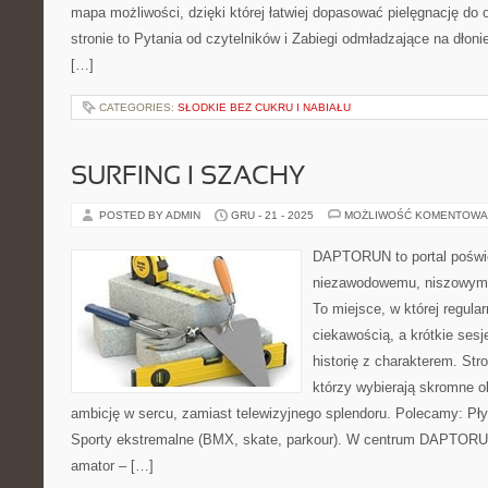
mapa możliwości, dzięki której łatwiej dopasować pielęgnację do
stronie to Pytania od czytelników i Zabiegi odmładzające na dłon
[…]
CATEGORIES:
SŁODKIE BEZ CUKRU I NABIAŁU
SURFING I SZACHY
POSTED BY ADMIN
GRU - 21 - 2025
MOŻLIWOŚĆ KOMENTOWA
DAPTORUN to portal poświ
niezawodowemu, niszowym d
To miejsce, w której regula
ciekawością, a krótkie sesj
historię z charakterem. Str
którzy wybierają skromne o
ambicję w sercu, zamiast telewizyjnego splendoru. Polecamy: Pły
Sporty ekstremalne (BMX, skate, parkour). W centrum DAPTORUN
amator – […]