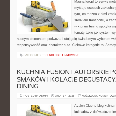
Magnaflow.pl to serwis moto
myślą o osobach zakochan
tym, co można z nimi zrobić
środkiem transportu, a zac
w którym tuning spotyka si
tematy takie jak system w
nudnym elementem podwozia i stają się świadomym wyborem wpł
responsywność oraz charakter auta. Ciekawe kategorie to: Aerodyn
CATEGORIES:
TECHNOLOGIE I INNOWACJE
KUCHNIA FUSION I AUTORSKIE 
SMAKÓW I KOLACJE DEGUSTACYJN
DINING
POSTED BY ADMIN
GRU - 17 - 2025
MOŻLIWOŚĆ KOMENTOWA
Avalon Club to blog kulinar
kulinariów z doświadczeniem