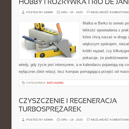
HOBBY I ROZRYWKA I RIO DE JAN
POSTED BY ADMIN
GRU - 20 - 2025
MOŻLIWOŚĆ KOMENTOWA
Matka w Berku to serwis po
lekkość opowiadania z prak
które chcą ruszać w drogę c
większym spokojem, niezale
krótki wypad, czy kilkutyg
pokazuje, że podróżowanie
wtedy, gdy życie jest intensywne, a w kalendarzu pojawiają się co
wyłącznie zbiór relacji, lecz kompas pomagająca przejść od marz
CATEGORIES:
ANTI-AGING
CZYSZCZENIE I REGENERACJA
TURBOSPRĘŻAREK
POSTED BY ADMIN
GRU - 18 - 2025
MOŻLIWOŚĆ KOMENTOWA