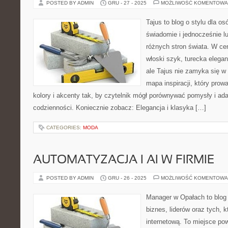
POSTED BY ADMIN
GRU - 27 - 2025
MOŻLIWOŚĆ KOMENTOWA
Tajus to blog o stylu dla os
świadomie i jednocześnie l
różnych stron świata. W cen
włoski szyk, turecka elega
ale Tajus nie zamyka się w 
mapa inspiracji, który prowa
kolory i akcenty tak, by czytelnik mógł porównywać pomysły i ad
codzienności. Koniecznie zobacz: Elegancja i klasyka […]
CATEGORIES:
MODA
AUTOMATYZACJA I AI W FIRMIE
POSTED BY ADMIN
GRU - 26 - 2025
MOŻLIWOŚĆ KOMENTOWA
Manager w Opałach to blog
biznes, liderów oraz tych, 
internetową. To miejsce pow