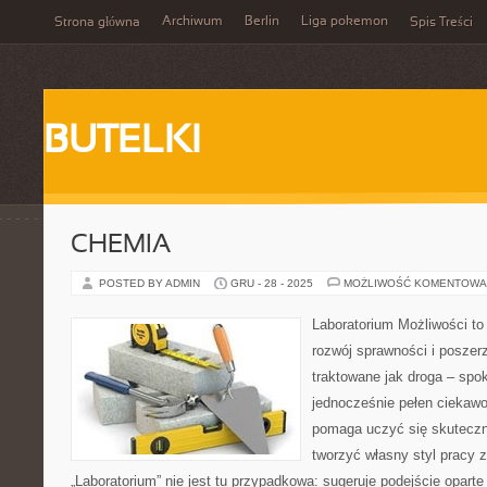
Archiwum
Berlin
Liga pokemon
Strona główna
Spis Treści
BUTELKI
CHEMIA
POSTED BY ADMIN
GRU - 28 - 2025
MOŻLIWOŚĆ KOMENTOWA
Laboratorium Możliwości to
rozwój sprawności i poszer
traktowane jak droga – spo
jednocześnie pełen ciekawo
pomaga uczyć się skuteczn
tworzyć własny styl pracy 
„Laboratorium” nie jest tu przypadkowa: sugeruje podejście oparte