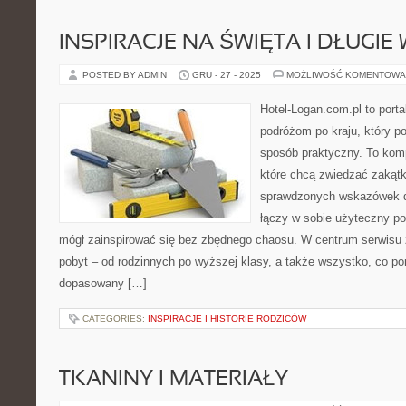
INSPIRACJE NA ŚWIĘTA I DŁUGI
POSTED BY ADMIN
GRU - 27 - 2025
MOŻLIWOŚĆ KOMENTOWA
Hotel-Logan.com.pl to port
podróżom po kraju, który 
sposób praktyczny. To kom
które chcą zwiedzać zakątk
sprawdzonych wskazówek do
łączy w sobie użyteczny por
mógł zainspirować się bez zbędnego chaosu. W centrum serwisu z
pobyt – od rodzinnych po wyższej klasy, a także wszystko, co p
dopasowany […]
CATEGORIES:
INSPIRACJE I HISTORIE RODZICÓW
TKANINY I MATERIAŁY