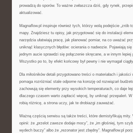
prowadzą do sporów. To ważne zwłaszcza dziś, gdy rynek, przepisy
aktualizować.
Magnaflow.pl inspiruje również tych, którzy wolą podejście „zrób t
mapy. Znajdziesz tu opisy, jak przygotować się do instalacji ele
narzędzia ułatwiają pracę, jak planować pomiar, na co uważać pr
uniknąć klasycznych błędów: ocierania o nadwozie. Pojawiają się
jednym aucie sprawdzi się połączenie skręcane, a w innym lepiej 
Wszystko po to, by efekt końcowy był pewny i nie wymagał ciągł
Dla miłośników detali przygotowano treści o materiałach i jakości
pomaga rozróżniać stale odporne na korozję od rozwiązań budżet
zachowują się elementy przy wysokich temperaturach, co daje lep
dlaczego czasem warto zapłacić więcej, by uniknąć przepaleń. W
robią różnicę, a strona uczy, jak te drobiazgi zauważać.
Ważną częścią serwisu są także treści, które demistyfikują mity. 
opinii: że „przelot zawsze dodaje mocy”, że „im głośniej, tym szyb
wydech buczy” albo że „rezonator jest zbędny”. Magnaflow.pl porz