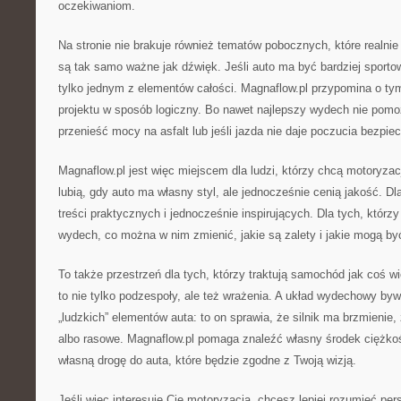
oczekiwaniom.
Na stronie nie brakuje również tematów pobocznych, które realni
są tak samo ważne jak dźwięk. Jeśli auto ma być bardziej sporto
tylko jednym z elementów całości. Magnaflow.pl przypomina o ty
projektu w sposób logiczny. Bo nawet najlepszy wydech nie pomoże,
przenieść mocy na asfalt lub jeśli jazda nie daje poczucia bezpie
Magnaflow.pl jest więc miejscem dla ludzi, którzy chcą motoryzacj
lubią, gdy auto ma własny styl, ale jednocześnie cenią jakość. Dl
treści praktycznych i jednocześnie inspirujących. Dla tych, którz
wydech, co można w nim zmienić, jakie są zalety i jakie mogą b
To także przestrzeń dla tych, którzy traktują samochód jak coś wi
to nie tylko podzespoły, ale też wrażenia. A układ wydechowy byw
„ludzkich” elementów auta: to on sprawia, że silnik ma brzmienie, 
albo rasowe. Magnaflow.pl pomaga znaleźć własny środek ciężkoś
własną drogę do auta, które będzie zgodne z Twoją wizją.
Jeśli więc interesuje Cię motoryzacja, chcesz lepiej rozumieć per