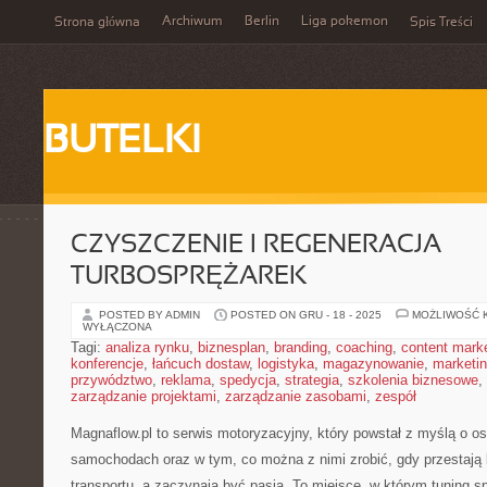
Archiwum
Berlin
Liga pokemon
Strona główna
Spis Treści
BUTELKI
CZYSZCZENIE I REGENERACJA
TURBOSPRĘŻAREK
POSTED BY ADMIN
POSTED ON GRU - 18 - 2025
MOŻLIWOŚĆ 
WYŁĄCZONA
Tagi:
analiza rynku
,
biznesplan
,
branding
,
coaching
,
content mark
konferencje
,
łańcuch dostaw
,
logistyka
,
magazynowanie
,
marketi
przywództwo
,
reklama
,
spedycja
,
strategia
,
szkolenia biznesowe
,
zarządzanie projektami
,
zarządzanie zasobami
,
zespół
Magnaflow.pl to serwis motoryzacyjny, który powstał z myślą o 
samochodach oraz w tym, co można z nimi zrobić, gdy przestają 
transportu, a zaczynają być pasją. To miejsce, w którym tuning s