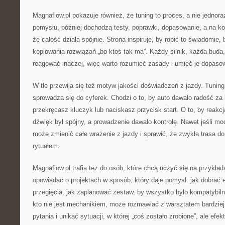
Magnaflow.pl pokazuje również, że tuning to proces, a nie jedno
pomysłu, później dochodzą testy, poprawki, dopasowanie, a na ko
że całość działa spójnie. Strona inspiruje, by robić to świadomie, 
kopiowania rozwiązań „bo ktoś tak ma”. Każdy silnik, każda buda
reagować inaczej, więc warto rozumieć zasady i umieć je dopasow
W tle przewija się też motyw jakości doświadczeń z jazdy. Tunin
sprowadza się do cyferek. Chodzi o to, by auto dawało radość z
przekręcasz kluczyk lub naciskasz przycisk start. O to, by reakc
dźwięk był spójny, a prowadzenie dawało kontrolę. Nawet jeśli mod
może zmienić całe wrażenie z jazdy i sprawić, że zwykła trasa do
rytuałem.
Magnaflow.pl trafia też do osób, które chcą uczyć się na przykład
opowiadać o projektach w sposób, który daje pomysł: jak dobrać 
przegięcia, jak zaplanować zestaw, by wszystko było kompatybiln
kto nie jest mechanikiem, może rozmawiać z warsztatem bardzie
pytania i unikać sytuacji, w której „coś zostało zrobione”, ale ef