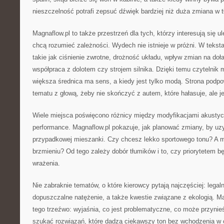
nieszczelność potrafi zepsuć dźwięk bardziej niż duża zmiana w 
Magnaflow.pl to także przestrzeń dla tych, którzy interesują się 
chcą rozumieć zależności. Wydech nie istnieje w próżni. W teksta
takie jak ciśnienie zwrotne, drożność układu, wpływ zmian na doł
współpraca z dolotem czy strojem silnika. Dzięki temu czytelnik
większa średnica ma sens, a kiedy jest tylko modą. Strona podpo
tematu z głową, żeby nie skończyć z autem, które hałasuje, ale je
Wiele miejsca poświęcono różnicy między modyfikacjami akusty
performance. Magnaflow.pl pokazuje, jak planować zmiany, by u
przypadkowej mieszanki. Czy chcesz lekko sportowego tonu? A
brzmieniu? Od tego zależy dobór tłumików i to, czy priorytetem 
wrażenia.
Nie zabraknie tematów, o które kierowcy pytają najczęściej: legaln
dopuszczalne natężenie, a także kwestie związane z ekologią. M
tego trzeźwo: wyjaśnia, co jest problematyczne, co może przynieś
szukać rozwiązań, które dadzą ciekawszy ton bez wchodzenia w o