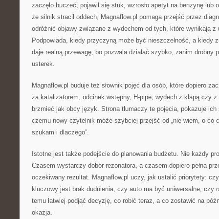
zaczęło buczeć, pojawił się stuk, wzrosło apetyt na benzynę lub o
że silnik stracił oddech, Magnaflow.pl pomaga przejść przez diag
odróżnić objawy związane z wydechem od tych, które wynikają z 
Podpowiada, kiedy przyczyną może być nieszczelność, a kiedy z
daje realną przewagę, bo pozwala działać szybko, zanim drobny p
usterek.
Magnaflow.pl buduje też słownik pojęć dla osób, które dopiero za
za katalizatorem, odcinek wstępny, H-pipe, wydech z klapą czy z
brzmieć jak obcy język. Strona tłumaczy te pojęcia, pokazuje ich
czemu nowy czytelnik może szybciej przejść od „nie wiem, o co 
szukam i dlaczego”.
Istotne jest także podejście do planowania budżetu. Nie każdy pr
Czasem wystarczy dobór rezonatora, a czasem dopiero pełna prz
oczekiwany rezultat. Magnaflow.pl uczy, jak ustalić priorytety: cz
kluczowy jest brak dudnienia, czy auto ma być uniwersalne, czy 
temu łatwiej podjąć decyzję, co robić teraz, a co zostawić na późn
okazja.