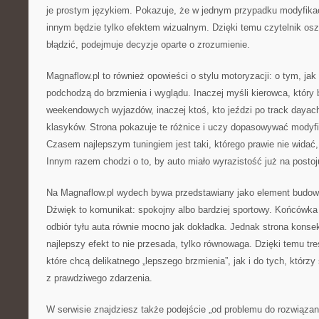
je prostym językiem. Pokazuje, że w jednym przypadku modyfikac
innym będzie tylko efektem wizualnym. Dzięki temu czytelnik osz
błądzić, podejmuje decyzje oparte o zrozumienie.
Magnaflow.pl to również opowieści o stylu motoryzacji: o tym, jak
podchodzą do brzmienia i wyglądu. Inaczej myśli kierowca, który 
weekendowych wyjazdów, inaczej ktoś, kto jeździ po track dayach
klasyków. Strona pokazuje te różnice i uczy dopasowywać modyf
Czasem najlepszym tuningiem jest taki, którego prawie nie widać,
Innym razem chodzi o to, by auto miało wyrazistość już na postoj
Na Magnaflow.pl wydech bywa przedstawiany jako element budow
Dźwięk to komunikat: spokojny albo bardziej sportowy. Końcówka
odbiór tyłu auta równie mocno jak dokładka. Jednak strona kons
najlepszy efekt to nie przesada, tylko równowaga. Dzięki temu tre
które chcą delikatnego „lepszego brzmienia”, jak i do tych, którzy 
z prawdziwego zdarzenia.
W serwisie znajdziesz także podejście „od problemu do rozwiązani