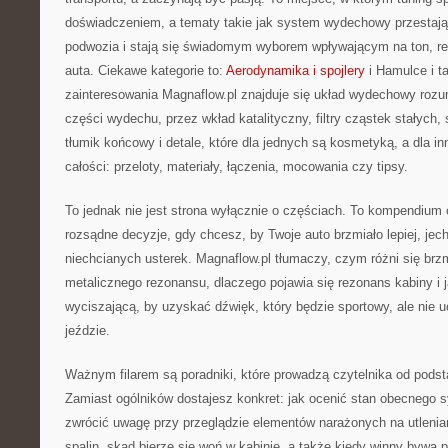
doświadczeniem, a tematy takie jak system wydechowy przesta
podwozia i stają się świadomym wyborem wpływającym na ton, r
auta. Ciekawe kategorie to:
Aerodynamika i spojlery
i Hamulce i t
zainteresowania Magnaflow.pl znajduje się układ wydechowy rozu
części wydechu, przez wkład katalityczny, filtry cząstek stałych,
tłumik końcowy i detale, które dla jednych są kosmetyką, a dla
całości: przeloty, materiały, łączenia, mocowania czy tipsy.
To jednak nie jest strona wyłącznie o częściach. To kompendium
rozsądne decyzje, gdy chcesz, by Twoje auto brzmiało lepiej, jecha
niechcianych usterek. Magnaflow.pl tłumaczy, czym różni się br
metalicznego rezonansu, dlaczego pojawia się rezonans kabiny i 
wyciszającą, by uzyskać dźwięk, który będzie sportowy, ale nie u
jeździe.
Ważnym filarem są poradniki, które prowadzą czytelnika od pods
Zamiast ogólników dostajesz konkret: jak ocenić stan obecnego
zwrócić uwagę przy przeglądzie elementów narażonych na utlenia
spalin, skąd bierze się woń w kabinie, a także kiedy winny bywa 