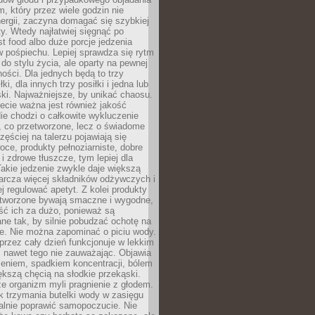
m, który przez wiele godzin nie
ergii, zaczyna domagać się szybkiej
. Wtedy najłatwiej sięgnąć po
st food albo duże porcje jedzenia
 pośpiechu. Lepiej sprawdza się rytm
o stylu życia, ale oparty na pewnej
ości. Dla jednych będą to trzy
ki, dla innych trzy posiłki i jedna lub
ki. Najważniejsze, by unikać chaosu.
ecie ważna jest również jakość
ie chodzi o całkowite wykluczenie
, co przetworzone, lecz o świadome
zęściej na talerzu pojawiają się
ce, produkty pełnoziarniste, dobre
 i zdrowe tłuszcze, tym lepiej dla
akie jedzenie zwykle daje większą
arcza więcej składników odżywczych i
j regulować apetyt. Z kolei produkty
tworzone bywają smaczne i wygodne,
eść ich za dużo, ponieważ są
ne tak, by silnie pobudzać ochotę na
je. Nie można zapominać o piciu wody.
rzez cały dzień funkcjonuje w lekkim
 nawet tego nie zauważając. Objawia
zeniem, spadkiem koncentracji, bólem
ększą chęcią na słodkie przekąski.
że organizm myli pragnienie z głodem.
k trzymania butelki wody w zasięgu
alnie poprawić samopoczucie. Nie