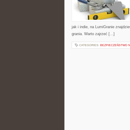
jak i indie, na LumiGranie znajdzi
grania. Warto zajrzeć […]
CATEGORIES:
BEZPIECZEŃSTWO 