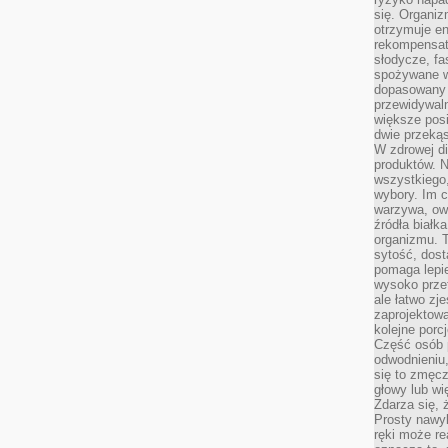
się. Organiz
otrzymuje en
rekompensaty
słodycze, fa
spożywane w
dopasowany d
przewidywaln
większe posił
dwie przekąs
W zdrowej di
produktów. N
wszystkiego
wybory. Im c
warzywa, owo
źródła białka
organizmu. T
sytość, dost
pomaga lepie
wysoko prze
ale łatwo zj
zaprojektowa
kolejne porc
Część osób p
odwodnieniu,
się to zmęc
głowy lub wi
Zdarza się, 
Prosty nawy
ręki może re