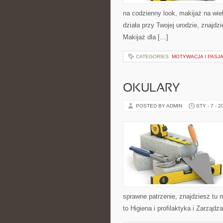
na codzienny look, makijaż na wiel
działa przy Twojej urodzie, znajd
Makijaż dla […]
CATEGORIES:
MOTYWACJA I PASJ
OKULARY
POSTED BY ADMIN
STY - 7 - 2
sprawne patrzenie, znajdziesz tu
to Higiena i profilaktyka i Zarząd