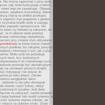
je. Nie można zapominać o piciu wody.
rzez cały dzień funkcjonuje w lekkim
 nawet tego nie zauważając. Objawia
zeniem, spadkiem koncentracji, bólem
ększą chęcią na słodkie przekąski.
że organizm myli pragnienie z głodem.
k trzymania butelki wody w zasięgu
alnie poprawić samopoczucie. Nie
że kawa czy herbata są zakazane, ale
ać, że to właśnie woda powinna
dstawę codziennego nawodnienia.
rciem przy zmianie stylu odżywiania
 poradnikowa
na której można znaleźć
ostych posiłków, list zakupów, pomysły
iadania i informacje o tym, jak czytać
duktów. Wiele osób nie potrzebuje
ych teorii, lecz konkretnych
 dopasowanych do codziennego życia.
jedzenie przestaje być abstrakcyjnym
aje się zestawem prostych działań,
ymać motywację i nie wracać do
yków po kilku dniach. Zdrowe
powinno uwzględniać także
 Jedzenie to nie tylko obowiązek
ale również część kultury, relacji
 codziennych rytuałów. Jeśli dieta
yłącznie na zakazach, zwykle prowadzi
i. Lepiej budować taki model żywienia, w
szość wyborów wspiera zdrowie, ale
ż miejsce na ulubione smaki. Dzięki