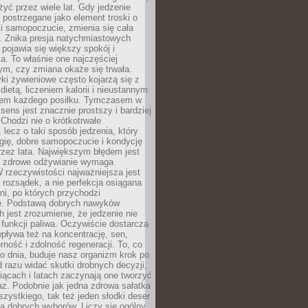
żyć przez wiele lat. Gdy jedzenie
postrzegane jako element troski o
 i samopoczucie, zmienia się cała
. Znika presja natychmiastowych
a pojawia się większy spokój i
. To właśnie one najczęściej
ym, czy zmiana okaże się trwała.
i żywieniowe często kojarzą się z
dietą, liczeniem kalorii i nieustannym
iem każdego posiłku. Tymczasem w
 sens jest znacznie prostszy i bardziej
 Chodzi nie o krótkotrwałe
 lecz o taki sposób jedzenia, który
gię, dobre samopoczucie i kondycję
zez lata. Największym błędem jest
e zdrowe odżywianie wymaga
W rzeczywistości najważniejsza jest
i rozsądek, a nie perfekcja osiągana
dni, po których przychodzi
e. Podstawą dobrych nawyków
 jest zrozumienie, że jedzenie nie
e funkcji paliwa. Oczywiście dostarcza
 wpływa też na koncentrację, sen,
orność i zdolność regeneracji. To, co
o dnia, buduje nasz organizm krok po
d razu widać skutki drobnych decyzji,
iącach i latach zaczynają one tworzyć
z. Podobnie jak jedna zdrowa sałatka
szystkiego, tak też jeden słodki deser
la dobrych wyborów. Liczy się ogólny