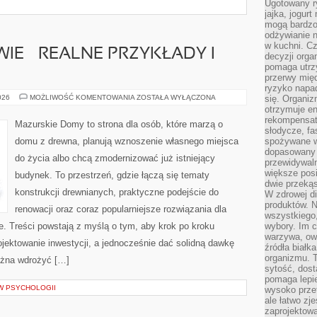
Ugotowany r
jajka, jogur
mogą bardzo
odżywianie 
w kuchni. C
IE – REALNE PRZYKŁADY I
decyzji orga
pomaga utrz
przerwy międ
ryzyko napa
BŁĘDY
026
MOŻLIWOŚĆ KOMENTOWANIA
ZOSTAŁA WYŁĄCZONA
się. Organiz
NA
otrzymuje en
BUDOWIE
rekompensaty
–
Mazurskie Domy to strona dla osób, które marzą o
REALNE
słodycze, fa
PRZYKŁADY
domu z drewna, planują wznoszenie własnego miejsca
spożywane w
I
dopasowany d
ANALIZY
do życia albo chcą zmodernizować już istniejący
przewidywaln
większe posił
budynek. To przestrzeń, gdzie łączą się tematy
dwie przekąs
konstrukcji drewnianych, praktyczne podejście do
W zdrowej di
produktów. N
renowacji oraz coraz popularniejsze rozwiązania dla
wszystkiego
. Treści powstają z myślą o tym, aby krok po kroku
wybory. Im c
warzywa, owo
ojektowanie inwestycji, a jednocześnie dać solidną dawkę
źródła białka
organizmu. T
można wdrożyć […]
sytość, dost
pomaga lepie
 W PSYCHOLOGII
wysoko prze
ale łatwo zj
zaprojektowa