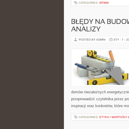
CATEGORIES:
MTWW
BŁĘDY NA BUDOW
ANALIZY
POSTED BY ADMIN
STY - 7 - 2
domów niezależnych energetycznie
przeprowadzić czytelnika przez pr
inspiracji oraz konkretów, które 
CATEGORIES:
ETYKA I WARTOŚCI