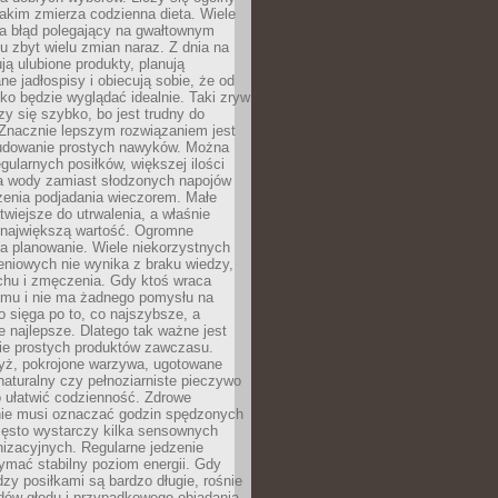
jakim zmierza codzienna dieta. Wiele
ia błąd polegający na gwałtownym
 zbyt wielu zmian naraz. Z dnia na
ują ulubione produkty, planują
e jadłospisy i obiecują sobie, że od
ko będzie wyglądać idealnie. Taki zryw
y się szybko, bo jest trudny do
 Znacznie lepszym rozwiązaniem jest
udowanie prostych nawyków. Można
gularnych posiłków, większej ilości
ia wody zamiast słodzonych napojów
zenia podjadania wieczorem. Małe
twiejsze do utrwalenia, a właśnie
 największą wartość. Ogromne
a planowanie. Wiele niekorzystnych
eniowych nie wynika z braku wiedzy,
chu i zmęczenia. Gdy ktoś wraca
omu i nie ma żadnego pomysłu na
wo sięga po to, co najszybsze, a
e najlepsze. Dlatego tak ważne jest
ie prostych produktów zawczasu.
yż, pokrojone warzywa, ugotowane
t naturalny czy pełnoziarniste pieczywo
 ułatwić codzienność. Zdrowe
nie musi oznaczać godzin spędzonych
zęsto wystarczy kilka sensownych
nizacyjnych. Regularne jedzenie
ymać stabilny poziom energii. Gdy
zy posiłkami są bardzo długie, rośnie
dów głodu i przypadkowego objadania