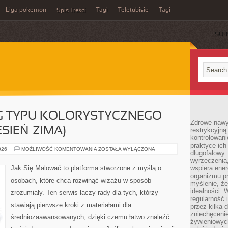
Liga pokemon
Tagi
Teletubisie
Tagi
Spis Treści
SUB
G TYPU KOLORYSTYCZNEGO
Zdrowe nawyk
SIEŃ–ZIMA)
restrykcyjną 
kontrolowan
praktyce ich
MAKIJAŻ
026
MOŻLIWOŚĆ KOMENTOWANIA
ZOSTAŁA WYŁĄCZONA
długofalowy.
WEDŁUG
TYPU
wyrzeczenia,
KOLORYSTYCZNEGO
Jak Się Malować to platforma stworzone z myślą o
wspiera ener
(WIOSNA–
organizmu pr
LATO–
osobach, które chcą rozwinąć wizażu w sposób
JESIEŃ–
myślenie, ż
ZIMA)
idealności. 
zrozumiały. Ten serwis łączy rady dla tych, którzy
regularność 
stawiają pierwsze kroki z materiałami dla
przez kilka 
zniechęceni
średniozaawansowanych, dzięki czemu łatwo znaleźć
żywieniowych