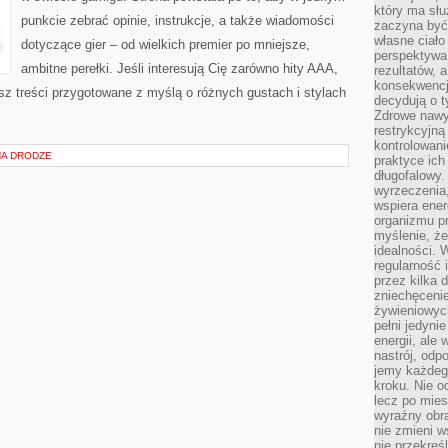
który ma słu
punkcie zebrać opinie, instrukcje, a także wiadomości
zaczyna być 
własne ciało
dotyczące gier – od wielkich premier po mniejsze,
perspektywa
ambitne perełki. Jeśli interesują Cię zarówno hity AAA,
rezultatów, 
konsekwencja
esz treści przygotowane z myślą o różnych gustach i stylach
decydują o t
Zdrowe nawyk
restrykcyjną 
kontrolowan
NA DRODZE
praktyce ich
długofalowy.
wyrzeczenia,
wspiera ener
organizmu pr
myślenie, ż
idealności. 
regularność 
przez kilka 
zniechęceni
żywieniowych
pełni jedyni
energii, ale
nastrój, odp
jemy każdeg
kroku. Nie o
lecz po mies
wyraźny obra
nie zmieni w
nie przekreś