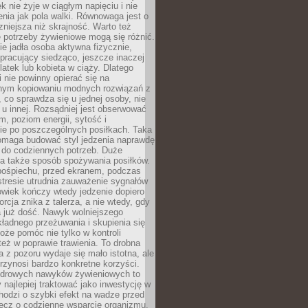
k nie żyje w ciągłym napięciu i nie
zenia jak pola walki. Równowaga jest o
zniejsza niż skrajność. Warto też
 potrzeby żywieniowe mogą się różnić.
ie jadła osoba aktywna fizycznie,
 pracujący siedząco, jeszcze inaczej
olatek lub kobieta w ciąży. Dlatego
 nie powinny opierać się na
jnym kopiowaniu modnych rozwiązań z
o, co sprawdza się u jednej osoby, nie
 u innej. Rozsądniej jest obserwować
m, poziom energii, sytość i
e po poszczególnych posiłkach. Taka
maga budować styl jedzenia naprawdę
do codziennych potrzeb. Duże
a także sposób spożywania posiłków.
pośpiechu, przed ekranem, podczas
stresie utrudnia zauważenie sygnałów
owiek kończy wtedy jedzenie dopiero
orcja znika z talerza, a nie wtedy, gdy
 już dość. Nawyk wolniejszego
kładnego przeżuwania i skupienia się
oże pomóc nie tylko w kontroli
 też w poprawie trawienia. To drobna
a z pozoru wydaje się mało istotna, ale
rzynosi bardzo konkretne korzyści.
drowych nawyków żywieniowych to
y najlepiej traktować jako inwestycję w
chodzi o szybki efekt na wadze przed
lecz o codzienne wsparcie organizmu,