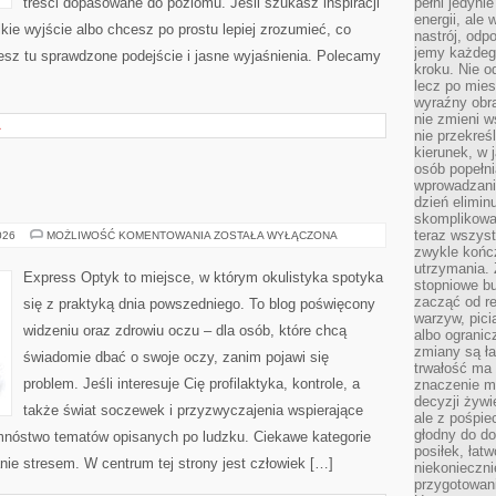
treści dopasowane do poziomu. Jeśli szukasz inspiracji
pełni jedyni
energii, ale
kie wyjście albo chcesz po prostu lepiej zrozumieć, co
nastrój, odp
jemy każdeg
ziesz tu sprawdzone podejście i jasne wyjaśnienia. Polecamy
kroku. Nie o
lecz po mies
wyraźny obra
nie zmieni w
A
nie przekreś
kierunek, w 
osób popełn
wprowadzaniu
dzień elimin
skomplikowan
teraz wszyst
OKULARY
026
MOŻLIWOŚĆ KOMENTOWANIA
ZOSTAŁA WYŁĄCZONA
zwykle kończ
utrzymania.
Express Optyk to miejsce, w którym okulistyka spotyka
stopniowe b
zacząć od re
się z praktyką dnia powszedniego. To blog poświęcony
warzyw, pic
widzeniu oraz zdrowiu oczu – dla osób, które chcą
albo ogranic
zmiany są ła
świadomie dbać o swoje oczy, zanim pojawi się
trwałość ma
problem. Jeśli interesuje Cię profilaktyka, kontrole, a
znaczenie m
decyzji żywi
także świat soczewek i przyzwyczajenia wspierające
ale z pośpie
głodny do d
 mnóstwo tematów opisanych po ludzku. Ciekawe kategorie
posiłek, łat
zanie stresem. W centrum tej strony jest człowiek […]
niekonieczni
przygotowan