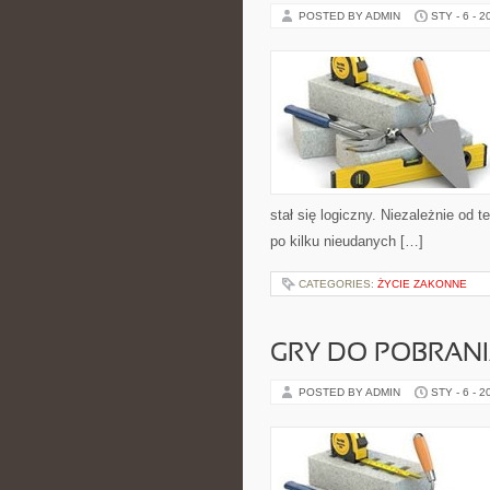
POSTED BY ADMIN
STY - 6 - 2
stał się logiczny. Niezależnie od 
po kilku nieudanych […]
CATEGORIES:
ŻYCIE ZAKONNE
GRY DO POBRAN
POSTED BY ADMIN
STY - 6 - 2