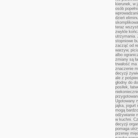
kierunek, w 
osób popełn
wprowadzaniu
dzień elimin
skomplikowan
teraz wszyst
zwykle kończ
utrzymania.
stopniowe b
zacząć od re
warzyw, pic
albo ogranic
zmiany są ła
trwałość ma
znaczenie m
decyzji żywi
ale z pośpie
głodny do d
posiłek, łat
niekonieczni
przygotowan
Ugotowany r
jajka, jogur
mogą bardzo
odżywianie 
w kuchni. C
decyzji orga
pomaga utrz
przerwy międ
ryzyko napa