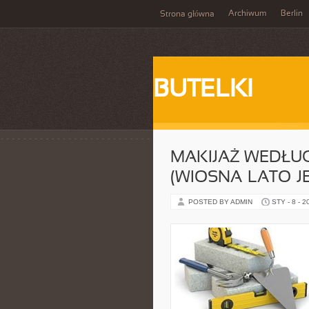
Archiwum
Berlin
Strona główna
BUTELKI
MAKIJAŻ WEDŁU
(WIOSNA–LATO–JE
POSTED BY ADMIN
STY - 8 - 2