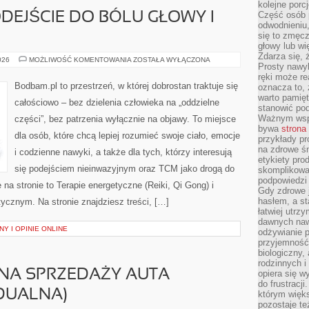
kolejne porc
Część osób p
DEJŚCIE DO BÓLU GŁOWY I
odwodnieniu,
się to zmęc
głowy lub wi
Zdarza się, 
HOLISTYCZNE
026
MOŻLIWOŚĆ KOMENTOWANIA
ZOSTAŁA WYŁĄCZONA
Prosty nawy
PODEJŚCIE
DO
ręki może re
BÓLU
Bodbam.pl to przestrzeń, w której dobrostan traktuje się
oznacza to, 
GŁOWY
warto pamięt
I
całościowo – bez dzielenia człowieka na „oddzielne
MIGREN
stanowić po
Ważnym wspa
części”, bez patrzenia wyłącznie na objawy. To miejsce
bywa
strona
dla osób, które chcą lepiej rozumieć swoje ciało, emocje
przykłady pr
na zdrowe śn
i codzienne nawyki, a także dla tych, którzy interesują
etykiety pro
się podejściem nieinwazyjnym oraz TCM jako drogą do
skomplikowan
podpowiedzi
na stronie to Terapie energetyczne (Reiki, Qi Gong) i
Gdy zdrowe 
hasłem, a st
tycznym. Na stronie znajdziesz treści, […]
łatwiej utrz
dawnych naw
Y I OPINIE ONLINE
odżywianie 
przyjemność.
biologiczny, 
rodzinnych i
Ć NA SPRZEDAŻY AUTA
opiera się w
do frustracj
DUALNA)
którym więk
pozostaje te