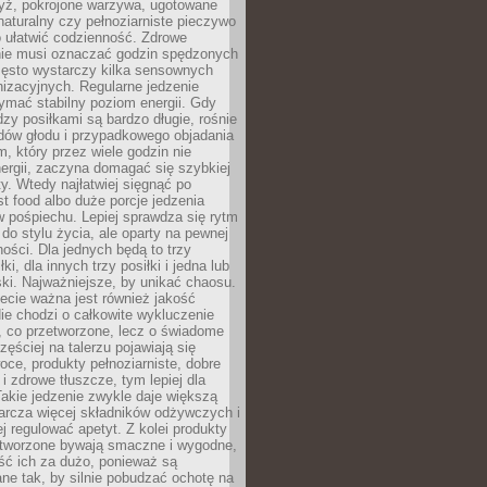
yż, pokrojone warzywa, ugotowane
t naturalny czy pełnoziarniste pieczywo
 ułatwić codzienność. Zdrowe
nie musi oznaczać godzin spędzonych
zęsto wystarczy kilka sensownych
nizacyjnych. Regularne jedzenie
ymać stabilny poziom energii. Gdy
zy posiłkami są bardzo długie, rośnie
dów głodu i przypadkowego objadania
m, który przez wiele godzin nie
ergii, zaczyna domagać się szybkiej
. Wtedy najłatwiej sięgnąć po
st food albo duże porcje jedzenia
 pośpiechu. Lepiej sprawdza się rytm
o stylu życia, ale oparty na pewnej
ości. Dla jednych będą to trzy
ki, dla innych trzy posiłki i jedna lub
ki. Najważniejsze, by unikać chaosu.
ecie ważna jest również jakość
ie chodzi o całkowite wykluczenie
, co przetworzone, lecz o świadome
zęściej na talerzu pojawiają się
ce, produkty pełnoziarniste, dobre
 i zdrowe tłuszcze, tym lepiej dla
akie jedzenie zwykle daje większą
arcza więcej składników odżywczych i
j regulować apetyt. Z kolei produkty
tworzone bywają smaczne i wygodne,
eść ich za dużo, ponieważ są
ne tak, by silnie pobudzać ochotę na