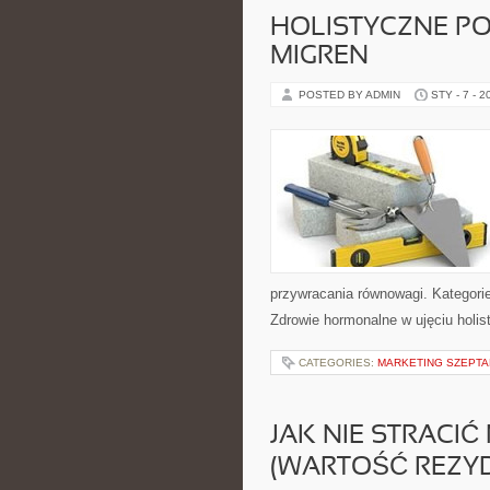
HOLISTYCZNE PO
MIGREN
POSTED BY ADMIN
STY - 7 - 2
przywracania równowagi. Kategorie 
Zdrowie hormonalne w ujęciu holis
CATEGORIES:
MARKETING SZEPTAN
JAK NIE STRACI
(WARTOŚĆ REZY