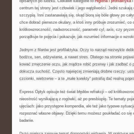
opisanych po ludzku. Ciekawe kategorie to
Higiena i profilaktyka
i
centrum tej strony jest człowiek i jego wątpliwości. Jedni szukaj
szczypią. Inni zastanawiają się, skąd biorą się bóle głowy po ca
chce dobrać pierwsze okulary, a ktoś inny próbuje zrozumieć, co 
krótkowzroczność, nadwzroczność, parametr cyl, axis, czy pryz
porządkuje te pojęcia i pokazuje, jak rozumieć informacje o wzrok
Jednym z filarów jest profilaktyka. Oczy to narząd niezwykle delik
bodźce, sen, odżywianie, a nawet stres. Dlatego na stronie pojawia
kować zmęczenie oczu, jak mądrze robić przerwy i jak zadbać o p
dokucza suchość. Często najwięcej zmieniają drobne rzeczy: usta
czcionki, wietrzenie – a te „małe korekty” potrafią dać realną popr
Express Optyk opisuje też świat błędów refrakcji – od krótkowzroc
nieostrość wynikającą z rogówki, aż po presbiopię. Te tematy poj
ujęciach: jako przystępne kompendia, ale też jako typowe sytuacje
rozpoznać własne objawy. Dzięki temu możesz poukładać co się d
badanie.
Dużo miejsca zajmuje temat diagnostyki widzenia. W praktyce wie