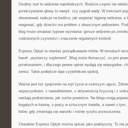
Osobny nurt to widzenie najmłodszych. Rodzice często nie wiedz
przekrzywianie głowy to nawyk, czy sygnał wady. W treściach poj
obserwować reakcje na bodźce, jak wspierać higienę widzenia, a 
reagować, gdy dziecko ma problem z obuocznym widzeniem. Podo
blog może omawiać typowe wyzwania: gorsze widzenie po zmroku
codziennych czynności i znaczenie regularnych kontroli.
Express Optyk to również porządkowanie mitów. W tematach wz
haseł: „wystarczy suplement”. Blog może tłumaczyć, co jest pra
przekonaniem, i dlaczego pewne opinie wydają się wiarygodne, c
sensu. Takie podejście daje czytelnikowi spokój.
Ważne jest też spojrzenie na styl życia w szerszym ujęciu. Zdrow
wypoczynkiem, z nawodnieniem, z aktywnością fizyczną i z unik
nasilają podrażnienia, jak suche powietrze. Na blogu mogą pojawi
bogatych w luteinę, o pracy w sztucznym świetle, a nawet o tym,
lotów, gdy zmieniają się warunki i rośnie ryzyko przesuszenia.
Charakter Express Optyk można opisać jako praktyczny. To nie je