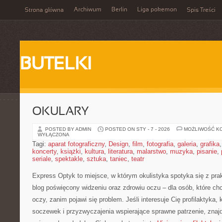
Archiwum
Berlin
Liga pokemon
Strona główna
Spis Treści
BUTELKI
OKULARY
POSTED BY ADMIN
POSTED ON STY - 7 - 2026
MOŻLIWOŚĆ K
WYŁĄCZONA
Tagi:
aparat fotograficzny
,
Design
,
film
,
fotografia
,
galeria
,
grafika
koncerty
,
książki
,
kultura
,
literatura
,
malarstwo
,
muzyka
,
pisanie
,
seriale
,
spektakle
,
sztuka
,
taniec
,
teatr
Express Optyk to miejsce, w którym okulistyka spotyka się z pra
blog poświęcony widzeniu oraz zdrowiu oczu – dla osób, które c
oczy, zanim pojawi się problem. Jeśli interesuje Cię profilaktyka, 
soczewek i przyzwyczajenia wspierające sprawne patrzenie, zna