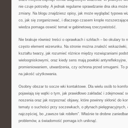
nie czuje potrzeby. A jednak regularne sprawdzanie dna oka mo
zmiany. Na blogu znajdziesz opisy, jak może wyglądać typowa wi
co, jak się zorganizować, i dlaczego czasem krople rozszerzając
wiedza pomaga oswoić temat w gabinetową rzeczywistość.
Nie brakuje również treści o oprawkach i szkłach – bo okulary to n
często element wizerunku. Na stronie można znaleźć wskazówki, 
kształtu twarzy, jak rozumieć różnice między rozwiązaniami po
wieloogniskowymi, oraz kiedy sens mają powłoki antyrefleksyjne,
promieniowaniem, utwardzenia, czy ochrona przed smugami. To pr
na jakość użytkowania.
Osobny obszar to socze wki kontaktowe. Dla wielu osób to komfort
pojawiają się wątki o tym, jak prawidłowo zakładać i zdejmować s
noszenia oraz jak rozpoznać objawy, które powinny skłonić do kons
tematy o suchości przy soczewkach, o płynach pielęgnacyjnych, or
najczęściej, bo „zawsze tak robiłem”. Właśnie te drobne zaniedban
problemów, a świadomość pomaga ich uniknąć.