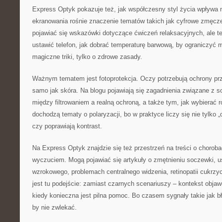
Express Optyk pokazuje też, jak współczesny styl życia wpływa 
ekranowania rośnie znaczenie tematów takich jak cyfrowe zmęcz
pojawiać się wskazówki dotyczące ćwiczeń relaksacyjnych, ale te
ustawić telefon, jak dobrać temperaturę barwową, by ograniczyć m
magiczne triki, tylko o zdrowe zasady.
Ważnym tematem jest fotoprotekcja. Oczy potrzebują ochrony pr
samo jak skóra. Na blogu pojawiają się zagadnienia związane z 
między filtrowaniem a realną ochroną, a także tym, jak wybierać 
dochodzą tematy o polaryzacji, bo w praktyce liczy się nie tylko „
czy poprawiają kontrast.
Na Express Optyk znajdzie się też przestrzeń na treści o chorob
wyczuciem. Mogą pojawiać się artykuły o zmętnieniu soczewki, 
wzrokowego, problemach centralnego widzenia, retinopatii cukrzy
jest tu podejście: zamiast czarnych scenariuszy – kontekst objaw
kiedy konieczna jest pilna pomoc. Bo czasem sygnały takie jak bł
by nie zwlekać.