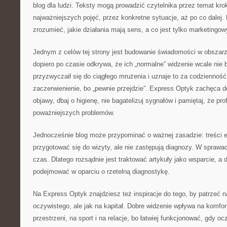
blog dla ludzi. Teksty mogą prowadzić czytelnika przez temat kro
najważniejszych pojęć, przez konkretne sytuacje, aż po co dalej. 
zrozumieć, jakie działania mają sens, a co jest tylko marketing
Jednym z celów tej strony jest budowanie świadomości w obszar
dopiero po czasie odkrywa, że ich „normalne” widzenie wcale nie 
przyzwyczaił się do ciągłego mrużenia i uznaje to za codzienność.
zaczerwienienie, bo „pewnie przejdzie”. Express Optyk zachęca d
objawy, dbaj o higienę, nie bagatelizuj sygnałów i pamiętaj, że pro
poważniejszych problemów.
Jednocześnie blog może przypominać o ważnej zasadzie: treści
przygotować się do wizyty, ale nie zastępują diagnozy. W sprawac
czas. Dlatego rozsądnie jest traktować artykuły jako wsparcie, a
podejmować w oparciu o rzetelną diagnostykę.
Na Express Optyk znajdziesz też inspiracje do tego, by patrzeć n
oczywistego, ale jak na kapitał. Dobre widzenie wpływa na komfort
przestrzeni, na sport i na relacje, bo łatwiej funkcjonować, gdy oc