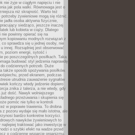
k nie żyje w ciągłym napięciu i nie
zenia jak pola walki. Równowaga jest o
zniejsza niż skrajność. Warto też
 potrzeby żywieniowe mogą się różnić.
ie jadła osoba aktywna fizycznie,
 pracujący siedząco, jeszcze inaczej
olatek lub kobieta w ciąży. Dlatego
 nie powinny opierać się na
jnym kopiowaniu modnych rozwiązań z
o, co sprawdza się u jednej osoby, nie
 u innej. Rozsądniej jest obserwować
m, poziom energii, sytość i
e po poszczególnych posiłkach. Taka
maga budować styl jedzenia naprawdę
do codziennych potrzeb. Duże
a także sposób spożywania posiłków.
pośpiechu, przed ekranem, podczas
stresie utrudnia zauważenie sygnałów
owiek kończy wtedy jedzenie dopiero
orcja znika z talerza, a nie wtedy, gdy
 już dość. Nawyk wolniejszego
kładnego przeżuwania i skupienia się
oże pomóc nie tylko w kontroli
 też w poprawie trawienia. To drobna
a z pozoru wydaje się mało istotna, ale
rzynosi bardzo konkretne korzyści.
drowych nawyków żywieniowych to
y najlepiej traktować jako inwestycję w
chodzi o szybki efekt na wadze przed
lecz o codzienne wsparcie organizmu,