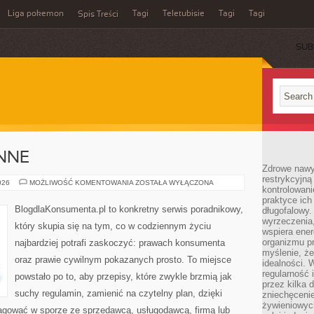
Liga pokemon
Tagi
Teletubisie
Tagi
Tagi
Spis Treści
SUB
NNE
Zdrowe nawyk
restrykcyjną 
SPRAWY
026
MOŻLIWOŚĆ KOMENTOWANIA
ZOSTAŁA WYŁĄCZONA
kontrolowan
CODZIENNE
praktyce ich
BlogdlaKonsumenta.pl to konkretny serwis poradnikowy,
długofalowy.
wyrzeczenia,
który skupia się na tym, co w codziennym życiu
wspiera ener
organizmu pr
najbardziej potrafi zaskoczyć: prawach konsumenta
myślenie, ż
oraz prawie cywilnym pokazanych prosto. To miejsce
idealności. 
regularność 
powstało po to, aby przepisy, które zwykle brzmią jak
przez kilka 
suchy regulamin, zamienić na czytelny plan, dzięki
zniechęceni
żywieniowych
eagować w sporze ze sprzedawcą, usługodawcą, firmą lub