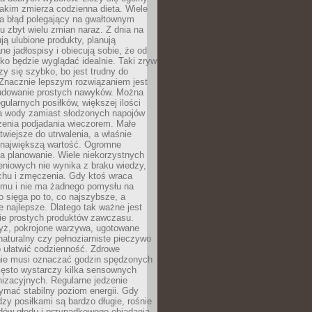
jakim zmierza codzienna dieta. Wiele
ia błąd polegający na gwałtownym
 zbyt wielu zmian naraz. Z dnia na
ują ulubione produkty, planują
e jadłospisy i obiecują sobie, że od
ko będzie wyglądać idealnie. Taki zryw
y się szybko, bo jest trudny do
 Znacznie lepszym rozwiązaniem jest
udowanie prostych nawyków. Można
gularnych posiłków, większej ilości
ia wody zamiast słodzonych napojów
zenia podjadania wieczorem. Małe
twiejsze do utrwalenia, a właśnie
 największą wartość. Ogromne
a planowanie. Wiele niekorzystnych
eniowych nie wynika z braku wiedzy,
chu i zmęczenia. Gdy ktoś wraca
omu i nie ma żadnego pomysłu na
wo sięga po to, co najszybsze, a
e najlepsze. Dlatego tak ważne jest
ie prostych produktów zawczasu.
yż, pokrojone warzywa, ugotowane
t naturalny czy pełnoziarniste pieczywo
 ułatwić codzienność. Zdrowe
nie musi oznaczać godzin spędzonych
zęsto wystarczy kilka sensownych
nizacyjnych. Regularne jedzenie
ymać stabilny poziom energii. Gdy
zy posiłkami są bardzo długie, rośnie
dów głodu i przypadkowego objadania