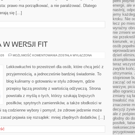
pełni jedyni
energii, ale
osta: prawo ma porządkować, a nie paraliżować. Dlatego
nastrój, odp
erają się […]
jemy każdeg
kroku. Nie o
lecz po mies
wyraźny obra
nie zmieni w
nie przekreś
kierunek, w 
W WERSJI FIT
osób popełn
wprowadzaniu
dzień elimin
KUCHNIA
026
MOŻLIWOŚĆ KOMENTOWANIA
ZOSTAŁA WYŁĄCZONA
ŚWIATA
skomplikowan
W
teraz wszyst
WERSJI
Lekkowkuchni to przestrzeń dla osób, które chcą jeść z
zwykle kończ
FIT
utrzymania.
przyjemnością, a jednocześnie bardziej świadomie. To
stopniowe b
blog kulinarny o gotowaniu w stylu zdrowym, gdzie
zacząć od re
warzyw, pic
przepisy łączą prostotę z wartością odżywczą. Strona
albo ogranic
powstała z myślą o tych, którzy szukają lżejszych
zmiany są ła
trwałość ma
posiłków, sprytnych zamienników, a także słodkości w
znaczenie m
decyzji żywi
ni są codzienne wybory i pomysł, że zdrowe jedzenie może
ale z pośpie
zasad pojawia się rozsądek: mniej zbędnych dodatków, […]
głodny do d
posiłek, łat
niekonieczni
OŚĆ
przygotowan