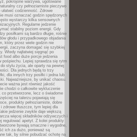
yż, pokrojone warzywa, ugotowane
t naturalny czy pełnoziarniste pieczywo
 ułatwić codzienność. Zdrowe
nie musi oznaczać godzin spędzonych
zęsto wystarczy kilka sensownych
nizacyjnych. Regularne jedzenie
ymać stabilny poziom energii. Gdy
zy posiłkami są bardzo długie, rośnie
dów głodu i przypadkowego objadania
m, który przez wiele godzin nie
ergii, zaczyna domagać się szybkiej
. Wtedy najłatwiej sięgnąć po
st food albo duże porcje jedzenia
 pośpiechu. Lepiej sprawdza się rytm
o stylu życia, ale oparty na pewnej
ości. Dla jednych będą to trzy
ki, dla innych trzy posiłki i jedna lub
ki. Najważniejsze, by unikać chaosu.
ecie ważna jest również jakość
ie chodzi o całkowite wykluczenie
, co przetworzone, lecz o świadome
zęściej na talerzu pojawiają się
ce, produkty pełnoziarniste, dobre
 i zdrowe tłuszcze, tym lepiej dla
akie jedzenie zwykle daje większą
arcza więcej składników odżywczych i
j regulować apetyt. Z kolei produkty
tworzone bywają smaczne i wygodne,
eść ich za dużo, ponieważ są
ne tak, by silnie pobudzać ochotę na