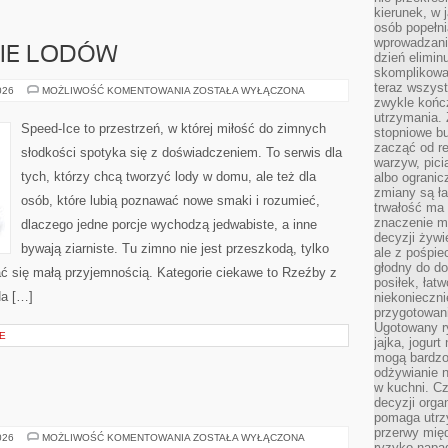
kierunek, w 
osób popełn
wprowadzaniu
CIE LODÓW
dzień elimin
skomplikowan
teraz wszyst
TRENDY
026
MOŻLIWOŚĆ KOMENTOWANIA
ZOSTAŁA WYŁĄCZONA
W
zwykle kończ
ŚWIECIE
utrzymania.
LODÓW
Speed-Ice to przestrzeń, w której miłość do zimnych
stopniowe b
zacząć od re
słodkości spotyka się z doświadczeniem. To serwis dla
warzyw, pic
tych, którzy chcą tworzyć lody w domu, ale też dla
albo ogranic
zmiany są ła
osób, które lubią poznawać nowe smaki i rozumieć,
trwałość ma
znaczenie m
dlaczego jedne porcje wychodzą jedwabiste, a inne
decyzji żywi
bywają ziarniste. Tu zimno nie jest przeszkodą, tylko
ale z pośpie
głodny do d
ć się małą przyjemnością. Kategorie ciekawe to Rzeźby z
posiłek, łat
Na […]
niekonieczni
przygotowan
Ugotowany r
E
jajka, jogur
mogą bardzo
odżywianie 
w kuchni. C
decyzji orga
pomaga utrz
przerwy międ
KRĘGARSTWO
026
MOŻLIWOŚĆ KOMENTOWANIA
ZOSTAŁA WYŁĄCZONA
ryzyko napa