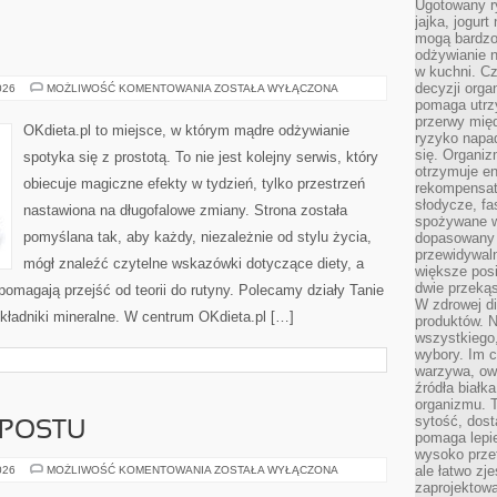
Ugotowany r
jajka, jogur
mogą bardzo
odżywianie 
w kuchni. C
decyzji orga
URODA
026
MOŻLIWOŚĆ KOMENTOWANIA
ZOSTAŁA WYŁĄCZONA
pomaga utrz
przerwy międ
OKdieta.pl to miejsce, w którym mądre odżywianie
ryzyko napa
się. Organiz
spotyka się z prostotą. To nie jest kolejny serwis, który
otrzymuje en
obiecuje magiczne efekty w tydzień, tylko przestrzeń
rekompensaty
słodycze, fa
nastawiona na długofalowe zmiany. Strona została
spożywane w
pomyślana tak, aby każdy, niezależnie od stylu życia,
dopasowany d
przewidywaln
mógł znaleźć czytelne wskazówki dotyczące diety, a
większe posił
dwie przekąs
e pomagają przejść od teorii do rutyny. Polecamy działy Tanie
W zdrowej di
Składniki mineralne. W centrum OKdieta.pl […]
produktów. N
wszystkiego
wybory. Im c
warzywa, owo
źródła białka
organizmu. T
sytość, dost
POSTU
pomaga lepie
wysoko prze
TWORZENIE
ale łatwo zj
026
MOŻLIWOŚĆ KOMENTOWANIA
ZOSTAŁA WYŁĄCZONA
KOMPOSTU
zaprojektowa