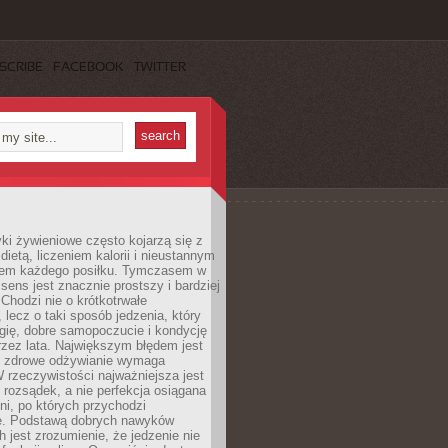
SCRIBE
FACEBOOK
TWITTER
i żywieniowe często kojarzą się z
dietą, liczeniem kalorii i nieustannym
iem każdego posiłku. Tymczasem w
 sens jest znacznie prostszy i bardziej
 Chodzi nie o krótkotrwałe
 lecz o taki sposób jedzenia, który
gię, dobre samopoczucie i kondycję
zez lata. Największym błędem jest
e zdrowe odżywianie wymaga
W rzeczywistości najważniejsza jest
i rozsądek, a nie perfekcja osiągana
dni, po których przychodzi
e. Podstawą dobrych nawyków
 jest zrozumienie, że jedzenie nie