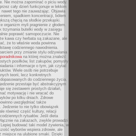
je. Nie można zapominać o piciu wody.
rzez cały dzień funkcjonuje w lekkim
 nawet tego nie zauważając. Objawia
zeniem, spadkiem koncentracji, bólem
ększą chęcią na słodkie przekąski.
że organizm myli pragnienie z głodem.
k trzymania butelki wody w zasięgu
alnie poprawić samopoczucie. Nie
że kawa czy herbata są zakazane, ale
ać, że to właśnie woda powinna
dstawę codziennego nawodnienia.
rciem przy zmianie stylu odżywiania
 poradnikowa
na której można znaleźć
ostych posiłków, list zakupów, pomysły
iadania i informacje o tym, jak czytać
duktów. Wiele osób nie potrzebuje
ych teorii, lecz konkretnych
 dopasowanych do codziennego życia.
jedzenie przestaje być abstrakcyjnym
aje się zestawem prostych działań,
ymać motywację i nie wracać do
yków po kilku dniach. Zdrowe
powinno uwzględniać także
 Jedzenie to nie tylko obowiązek
ale również część kultury, relacji
 codziennych rytuałów. Jeśli dieta
yłącznie na zakazach, zwykle prowadzi
i. Lepiej budować taki model żywienia, w
szość wyborów wspiera zdrowie, ale
ż miejsce na ulubione smaki. Dzięki