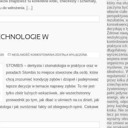
ików znajdziesz tu konkretne kroki, checklisty i schematy,
który ma słu
zaczyna być 
u do wdrożenia. […]
własne ciało
perspektywa
rezultatów, 
konsekwencja
decydują o t
Zdrowe nawyk
CHNOLOGIE W
restrykcyjną 
kontrolowan
praktyce ich
długofalowy.
wyrzeczenia,
NOWOCZESNE
026
MOŻLIWOŚĆ KOMENTOWANIA
ZOSTAŁA WYŁĄCZONA
TECHNOLOGIE
wspiera ener
W
organizmu pr
STOMATOLOGII
STOMBIS – dentysta i stomatologia w praktyce oraz w
myślenie, ż
idealności. 
poradach Stombis to miejsce stworzone dla osób, które
regularność 
chcą zrozumieć kondycję zębów i dziąseł i podejmować
przez kilka 
zniechęceni
lepsze decyzje w temacie naprawy zębów. To nie jest
żywieniowych
tylko zbiór luźnych wskazówek, ale wszechstronny
pełni jedyni
energii, ale
przewodnik po tym, jak dbać o uśmiech na co dzień, jak
nastrój, odp
jemy każdeg
tologa i jak rozróżniać fakty od obiegowych opinii. Ciekawe
kroku. Nie o
lecz po mies
wyraźny obra
nie zmieni w
Y
nie przekreś