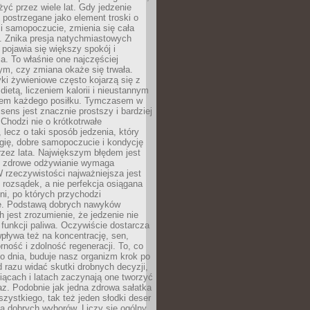
żyć przez wiele lat. Gdy jedzenie
postrzegane jako element troski o
 i samopoczucie, zmienia się cała
. Znika presja natychmiastowych
a pojawia się większy spokój i
. To właśnie one najczęściej
ym, czy zmiana okaże się trwała.
i żywieniowe często kojarzą się z
dietą, liczeniem kalorii i nieustannym
iem każdego posiłku. Tymczasem w
 sens jest znacznie prostszy i bardziej
 Chodzi nie o krótkotrwałe
 lecz o taki sposób jedzenia, który
gię, dobre samopoczucie i kondycję
zez lata. Największym błędem jest
e zdrowe odżywianie wymaga
W rzeczywistości najważniejsza jest
i rozsądek, a nie perfekcja osiągana
dni, po których przychodzi
e. Podstawą dobrych nawyków
 jest zrozumienie, że jedzenie nie
e funkcji paliwa. Oczywiście dostarcza
 wpływa też na koncentrację, sen,
orność i zdolność regeneracji. To, co
o dnia, buduje nasz organizm krok po
d razu widać skutki drobnych decyzji,
iącach i latach zaczynają one tworzyć
z. Podobnie jak jedna zdrowa sałatka
szystkiego, tak też jeden słodki deser
la dobrych wyborów. Liczy się ogólny