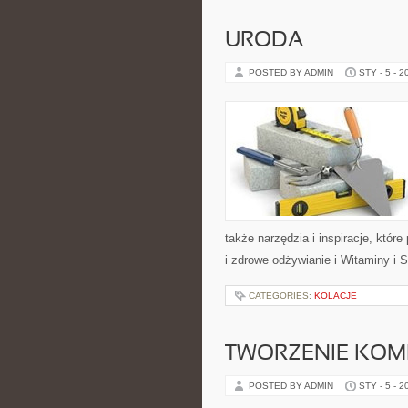
URODA
POSTED BY ADMIN
STY - 5 - 2
także narzędzia i inspiracje, któr
i zdrowe odżywianie i Witaminy i 
CATEGORIES:
KOLACJE
TWORZENIE KOM
POSTED BY ADMIN
STY - 5 - 2