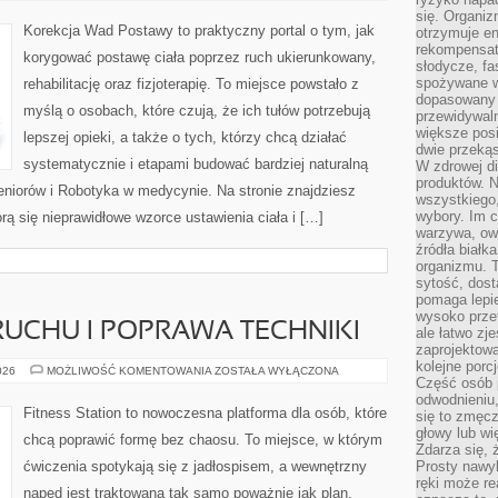
się. Organiz
Korekcja Wad Postawy to praktyczny portal o tym, jak
otrzymuje en
rekompensaty
korygować postawę ciała poprzez ruch ukierunkowany,
słodycze, fa
spożywane w
rehabilitację oraz fizjoterapię. To miejsce powstało z
dopasowany d
myślą o osobach, które czują, że ich tułów potrzebują
przewidywaln
większe posił
lepszej opieki, a także o tych, którzy chcą działać
dwie przekąs
systematycznie i etapami budować bardziej naturalną
W zdrowej di
produktów. N
eniorów i Robotyka w medycynie. Na stronie znajdziesz
wszystkiego
wybory. Im c
rą się nieprawidłowe wzorce ustawienia ciała i […]
warzywa, owo
źródła białka
organizmu. T
sytość, dost
pomaga lepie
wysoko prze
UCHU I POPRAWA TECHNIKI
ale łatwo zj
zaprojektowa
kolejne porc
BIOMECHANIKA
026
MOŻLIWOŚĆ KOMENTOWANIA
ZOSTAŁA WYŁĄCZONA
Część osób p
RUCHU
I
odwodnieniu,
POPRAWA
Fitness Station to nowoczesna platforma dla osób, które
się to zmęc
TECHNIKI
głowy lub wi
chcą poprawić formę bez chaosu. To miejsce, w którym
Zdarza się, 
ćwiczenia spotykają się z jadłospisem, a wewnętrzny
Prosty nawy
ręki może re
napęd jest traktowana tak samo poważnie jak plan.