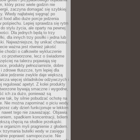
m, który przez wiele godzin nie
ergii, zaczyna domagać się szybkiej
. Wtedy najłatwiej sięgnąć po
st food albo duże porcje jedzenia
 pośpiechu. Lepiej sprawdza się rytm
o stylu życia, ale oparty na pewnej
ości. Dla jednych będą to trzy
ki, dla innych trzy posiłki i jedna lub
ki. Najważniejsze, by unikać chaosu.
ecie ważna jest również jakość
ie chodzi o całkowite wykluczenie
, co przetworzone, lecz o świadome
zęściej na talerzu pojawiają się
ce, produkty pełnoziarniste, dobre
 i zdrowe tłuszcze, tym lepiej dla
akie jedzenie zwykle daje większą
arcza więcej składników odżywczych i
j regulować apetyt. Z kolei produkty
tworzone bywają smaczne i wygodne,
eść ich za dużo, ponieważ są
ne tak, by silnie pobudzać ochotę na
je. Nie można zapominać o piciu wody.
rzez cały dzień funkcjonuje w lekkim
 nawet tego nie zauważając. Objawia
zeniem, spadkiem koncentracji, bólem
ększą chęcią na słodkie przekąski.
że organizm myli pragnienie z głodem.
k trzymania butelki wody w zasięgu
alnie poprawić samopoczucie. Nie