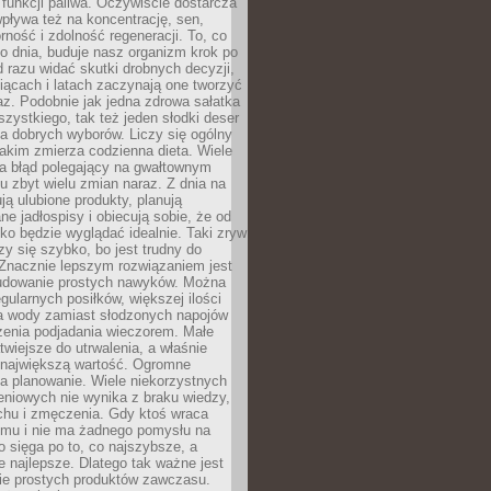
e funkcji paliwa. Oczywiście dostarcza
 wpływa też na koncentrację, sen,
orność i zdolność regeneracji. To, co
o dnia, buduje nasz organizm krok po
d razu widać skutki drobnych decyzji,
iącach i latach zaczynają one tworzyć
z. Podobnie jak jedna zdrowa sałatka
szystkiego, tak też jeden słodki deser
la dobrych wyborów. Liczy się ogólny
jakim zmierza codzienna dieta. Wiele
ia błąd polegający na gwałtownym
 zbyt wielu zmian naraz. Z dnia na
ują ulubione produkty, planują
e jadłospisy i obiecują sobie, że od
ko będzie wyglądać idealnie. Taki zryw
y się szybko, bo jest trudny do
 Znacznie lepszym rozwiązaniem jest
udowanie prostych nawyków. Można
gularnych posiłków, większej ilości
ia wody zamiast słodzonych napojów
zenia podjadania wieczorem. Małe
twiejsze do utrwalenia, a właśnie
 największą wartość. Ogromne
a planowanie. Wiele niekorzystnych
eniowych nie wynika z braku wiedzy,
chu i zmęczenia. Gdy ktoś wraca
omu i nie ma żadnego pomysłu na
wo sięga po to, co najszybsze, a
e najlepsze. Dlatego tak ważne jest
ie prostych produktów zawczasu.