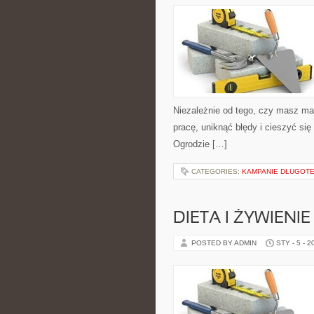
Niezależnie od tego, czy masz mał
pracę, uniknąć błędy i cieszyć si
Ogrodzie […]
CATEGORIES:
KAMPANIE DŁUGOTE
DIETA I ŻYWIENI
POSTED BY ADMIN
STY - 5 - 2