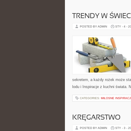
TRENDY W ŚWIE
POSTED BY ADMIN
STY - 4 - 2
sekretem, a każdy rożek może sta
lodu i Inspiracje z kuchni świata. 
CATEGORIES:
MIŁOSNE INSPIRACJ
KRĘGARSTWO
POSTED BY ADMIN
STY - 3 - 2