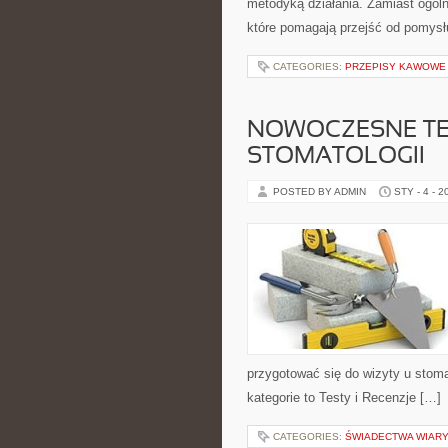
metodyką działania. Zamiast ogóln
które pomagają przejść od pomysł
CATEGORIES:
PRZEPISY KAWOWE
NOWOCZESNE TE
STOMATOLOGII
POSTED BY ADMIN
STY - 4 - 2
przygotować się do wizyty u stoma
kategorie to Testy i Recenzje […]
CATEGORIES:
ŚWIADECTWA WIAR