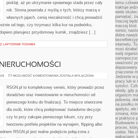
piskląt, aż po utrzymanie sprawnego stada przez cały
temu człowie
traktuje jed
rok. Strona powstała z myślą o tych, którzy marzą o
wiele skutec
pamiętać, że
własnych jajach, cenią niezależność i chcą prowadzić
Inaczej będz
eżnie od tego, czy trzymasz kilka kur na podwórku,
inaczej ktoś
senior, nast
dopiero planujesz przydomowy kurnik, znajdziesz […]
dobre nawyki
bezrefleksy
internetu. T
Z LAPTOPAMI TOSHIBA
musi działać
swój organiz
samopoczuci
uważność po
 NIERUCHOMOŚCI
dopasowany 
znaczenie m
ANALIZA
026
MOŻLIWOŚĆ KOMENTOWANIA
ZOSTAŁA WYŁĄCZONA
Jedzenie w 
RYNKU
pracy lub w 
NIERUCHOMOŚCI
sytości. Czł
RSGN.pl to kompleksowy serwis, który prowadzi przez
wtedy, gdy p
doradztwo oraz inwestowanie w nieruchomości od
organizm ma
jedzenia, do
pierwszego kroku do finalizacji. To miejsce stworzone
na posiłku m
apetytu, ale
dla osób, które chcą podejmować świadome decyzje:
zmiana, któr
czy to przy zakupie pierwszego lokum, czy przy
w praktyce p
Budowanie z
tworzeniu portfela projektów na wynajem, flipping albo
proces, któr
Sednem RSGN.pl jest realne podejście połączona z
siebie. Nie 
wakacjami, 