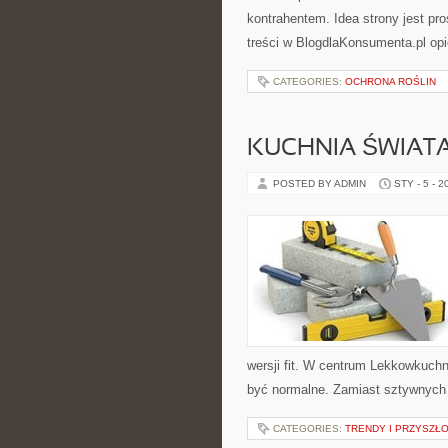
kontrahentem. Idea strony jest pr
treści w BlogdlaKonsumenta.pl opi
CATEGORIES:
OCHRONA ROŚLIN
KUCHNIA ŚWIATA 
POSTED BY ADMIN
STY - 5 - 2
wersji fit. W centrum Lekkowkuch
być normalne. Zamiast sztywnych 
CATEGORIES:
TRENDY I PRZYSZŁ