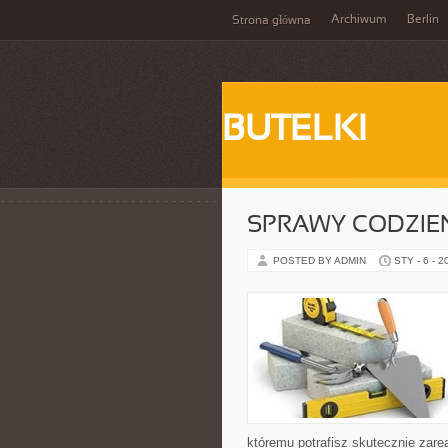
Archiwum
Berlin
Strona główna
BUTELKI
SPRAWY CODZIE
POSTED BY ADMIN
STY - 6 - 2
któremu potrafisz skutecznie zar