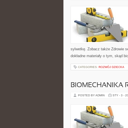
sylwetkę. Zobacz także Zdrowie s
dokładne materiały o tym, skąd bio
CATEGORIES:
ROZWÓJ DZIECKA
BIOMECHANIKA R
POSTED BY ADMIN
STY - 3 - 2