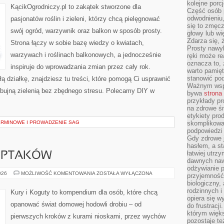
kolejne porc
KącikOgrodniczy.pl to zakątek stworzone dla
Część osób p
odwodnieniu,
pasjonatów roślin i zieleni, którzy chcą pielęgnować
się to zmęc
swój ogród, warzywnik oraz balkon w sposób prosty.
głowy lub wi
Zdarza się, 
Strona łączy w sobie bazę wiedzy o kwiatach,
Prosty nawy
warzywach i roślinach balkonowych, a jednocześnie
ręki może re
oznacza to, 
inspiruje do wprowadzania zmian przez cały rok.
warto pamięt
stanowić po
ą działkę, znajdziesz tu treści, które pomogą Ci usprawnić
Ważnym wspa
ę bujną zielenią bez zbędnego stresu. Polecamy DIY w
bywa
strona
przykłady pr
na zdrowe śn
etykiety pro
RMINOWE I PROWADZENIE SAG
skomplikowan
podpowiedzi
Gdy zdrowe 
hasłem, a st
łatwiej utrz
E PTAKÓW
dawnych naw
odżywianie 
DIETA
026
MOŻLIWOŚĆ KOMENTOWANIA
ZOSTAŁA WYŁĄCZONA
przyjemność.
I
biologiczny, 
ŻYWIENIE
PTAKÓW
rodzinnych i
Kury i Koguty to kompendium dla osób, które chcą
opiera się w
opanować świat domowej hodowli drobiu – od
do frustracj
którym więk
pierwszych kroków z kurami nioskami, przez wychów
pozostaje te