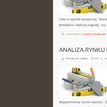
chów w sposób bezpieczny. Niezal
prowadzisz większą zagrodę, czy 
CATEGORIES:
CZĘSTE PROBLEMY 
ANALIZA RYNKU
POSTED BY ADMIN
STY - 4 - 2
długoterminowy wzrost wartości. 