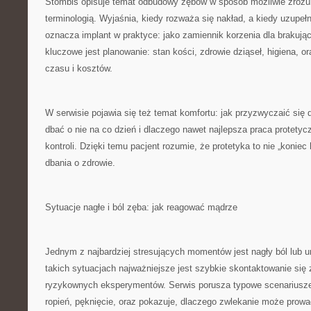
Stombis opisuje temat odbudowy zębów w sposób możliwie zrozum
terminologią. Wyjaśnia, kiedy rozważa się nakład, a kiedy uzupełn
oznacza implant w praktyce: jako zamiennik korzenia dla brakuj
kluczowe jest planowanie: stan kości, zdrowie dziąseł, higiena, o
czasu i kosztów.
W serwisie pojawia się też temat komfortu: jak przyzwyczaić się 
dbać o nie na co dzień i dlaczego nawet najlepsza praca protety
kontroli. Dzięki temu pacjent rozumie, że protetyka to nie „koniec h
dbania o zdrowie.
Sytuacje nagłe i ból zęba: jak reagować mądrze
Jednym z najbardziej stresujących momentów jest nagły ból lub u
takich sytuacjach najważniejsze jest szybkie skontaktowanie się 
ryzykownych eksperymentów. Serwis porusza typowe scenariusze:
ropień, pęknięcie, oraz pokazuje, dlaczego zwlekanie może prow