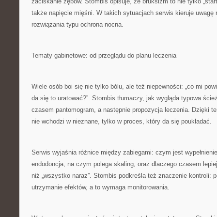
zaciskanie zębów. Stombis opisuje, że bruksizm to nie tylko „star
także napięcie mięśni. W takich sytuacjach serwis kieruje uwagę n
rozwiązania typu ochrona nocna.
Tematy gabinetowe: od przeglądu do planu leczenia
Wiele osób boi się nie tylko bólu, ale też niepewności: „co mi powi
da się to uratować?”. Stombis tłumaczy, jak wygląda typowa ści
czasem pantomogram, a następnie propozycja leczenia. Dzięki t
nie wchodzi w nieznane, tylko w proces, który da się poukładać.
Serwis wyjaśnia różnice między zabiegami: czym jest wypełnienie
endodoncja, na czym polega skaling, oraz dlaczego czasem lepie
niż „wszystko naraz”. Stombis podkreśla też znaczenie kontroli: po
utrzymanie efektów, a to wymaga monitorowania.