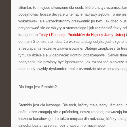
Stombis to miejsce stworzone dla osób, które chcą zrozumieć kon
podejmować lepsze decyzje w temacie naprawy zębów. To nie jest
wskazówek, ale wszechstronny przewodnik po tym, jak dbać o uś
przygotować się do wizyty u stomatologa i jak rozróżniać fakty o
kategorie to
Testy i Recenzje Produktów do Higieny Jamy Ustnej
i
centrum Stombis stoi idea, że wczesna diagnostyka jest często ła
stresująca niż leczenie zaawansowane. Dlatego znajdziesz tu treści
tym, co dzieje się w gabinecie: kontroli pozabiegowej. Serwis tłu
nagryzaniu nie powinny być ignorowane, jak rozpoznać pierwsze 
oraz kiedy zwykły dyskomfort może przerodzić się w pilną sytuac
Dla kogo jest Stombis?
Stombis jest dla każdego. Dla tych, którzy mają ładny uśmiech i c
osób, które zmagają się z próchnicą, noszą retainer, rozważają im
leczenia kanałowego. To także miejsce dla rodziców, którzy chcą
dziecka bez straszenia i bez chaosu informacyjnego.