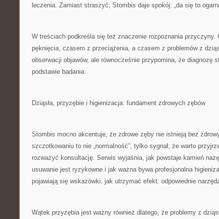
leczenia. Zamiast straszyć, Stombis daje spokój: „da się to ogarną
W treściach podkreśla się też znaczenie rozpoznania przyczyny
pęknięcia, czasem z przeciążenia, a czasem z problemów z dzią
obserwacji objawów, ale równocześnie przypomina, że diagnozę s
podstawie badania.
Dziąsła, przyzębie i higienizacja: fundament zdrowych zębów
Stombis mocno akcentuje, że zdrowe zęby nie istnieją bez zdrowy
szczotkowaniu to nie „normalność”, tylko sygnał, że warto przyjrz
rozważyć konsultację. Serwis wyjaśnia, jak powstaje kamień naz
usuwanie jest ryzykowne i jak ważna bywa profesjonalna higieniz
pojawiają się wskazówki, jak utrzymać efekt: odpowiednie narzędz
Wątek przyzębia jest ważny również dlatego, że problemy z dziąsł