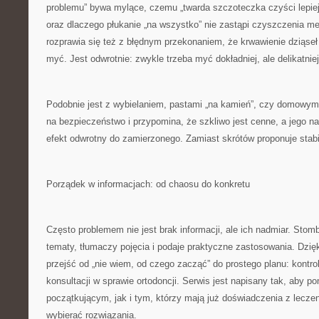
problemu” bywa mylące, czemu „twarda szczoteczka czyści lepiej
oraz dlaczego płukanie „na wszystko” nie zastąpi czyszczenia m
rozprawia się też z błędnym przekonaniem, że krwawienie dziąseł
myć. Jest odwrotnie: zwykle trzeba myć dokładniej, ale delikatniej
Podobnie jest z wybielaniem, pastami „na kamień”, czy domowym
na bezpieczeństwo i przypomina, że szkliwo jest cenne, a jego n
efekt odwrotny do zamierzonego. Zamiast skrótów proponuje stabi
Porządek w informacjach: od chaosu do konkretu
Często problemem nie jest brak informacji, ale ich nadmiar. Stombis
tematy, tłumaczy pojęcia i podaje praktyczne zastosowania. Dzię
przejść od „nie wiem, od czego zacząć” do prostego planu: kontrol
konsultacji w sprawie ortodoncji. Serwis jest napisany tak, aby
początkującym, jak i tym, którzy mają już doświadczenia z lecze
wybierać rozwiązania.