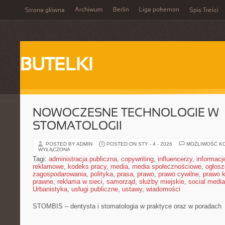
Archiwum
Berlin
Liga pokemon
Strona główna
Spis Treści
BUTELKI
NOWOCZESNE TECHNOLOGIE W
STOMATOLOGII
POSTED BY ADMIN
POSTED ON STY - 4 - 2026
MOŻLIWOŚĆ K
WYŁĄCZONA
Tagi:
administracja publiczna
,
copywriting
,
influencerzy
,
informacj
reklamowe
,
kodeks pracy
,
media
,
media społecznościowe
,
ogłosz
zagospodarowania
,
polityka
,
prasa
,
prawo
,
prawo cywilne
,
prawo 
prawne
,
reklama w sieci
,
samorząd
,
służby miejskie
,
social media
Urbanistyka
,
usługi publiczne
,
ustawy
,
wiadomości
STOMBIS – dentysta i stomatologia w praktyce oraz w poradach