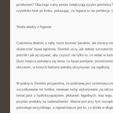
przełomem? Dlaczego cukry proste zwiększają ryzyko próchnicy
czytelnika krok po kroku, pokazując, że higiena to nie perfekcja,
Strefa wiedzy o higienie
Codzienna dbałość o zęby może brzmieć banalnie, ale różnica mi
skutecznie” bywa ogromna. Stombis uczy, jak dobrać szczoteczk
potrzeb i jak jej używać, aby czyścić nie tylko to, co widać w lustrz
Dużo miejsca poświęca się temu, co bywa pomijane: przestrzen
obszarom, w których bakterie potrafią utrzymywać się najdłużej.
W praktyce Stombis przypomina, że podstawą jest systematyczn
szczotkowanie niż krótkie, nerwowe ruchy wykonywane „na odcze
temat past: z hydroksyapatytem, płukanek: łagodnych, oraz tego,
przydać produkty na nadwrażliwość. Ważne jest przy tym rozsądn
potrzebuje wszystkiego, a najważniejsze jest to, co działa w długi