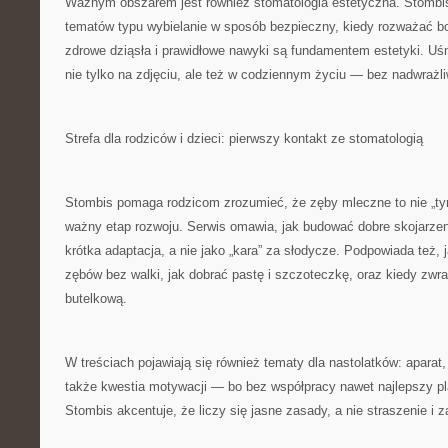
Ważnym obszarem jest również stomatologia estetyczna. Stombis
tematów typu wybielanie w sposób bezpieczny, kiedy rozważać bo
zdrowe dziąsła i prawidłowe nawyki są fundamentem estetyki. U
nie tylko na zdjęciu, ale też w codziennym życiu — bez nadwrażliw
Strefa dla rodziców i dzieci: pierwszy kontakt ze stomatologią
Stombis pomaga rodzicom zrozumieć, że zęby mleczne to nie „t
ważny etap rozwoju. Serwis omawia, jak budować dobre skojarzen
krótka adaptacja, a nie jako „kara” za słodycze. Podpowiada też,
zębów bez walki, jak dobrać pastę i szczoteczkę, oraz kiedy zw
butelkową.
W treściach pojawiają się również tematy dla nastolatków: aparat, 
także kwestia motywacji — bo bez współpracy nawet najlepszy pl
Stombis akcentuje, że liczy się jasne zasady, a nie straszenie i 