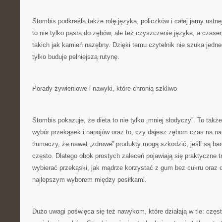
Stombis podkreśla także rolę języka, policzków i całej jamy ustne
to nie tylko pasta do zębów, ale też czyszczenie języka, a czas
takich jak kamień nazębny. Dzięki temu czytelnik nie szuka jedn
tylko buduje pełniejszą rutynę.
Porady żywieniowe i nawyki, które chronią szkliwo
Stombis pokazuje, że dieta to nie tylko „mniej słodyczy”. To także
wybór przekąsek i napojów oraz to, czy dajesz zębom czas na nat
tłumaczy, że nawet „zdrowe” produkty mogą szkodzić, jeśli są b
często. Dlatego obok prostych zaleceń pojawiają się praktyczne trik
wybierać przekąski, jak mądrze korzystać z gum bez cukru oraz 
najlepszym wyborem między posiłkami.
Dużo uwagi poświęca się też nawykom, które działają w tle: częst