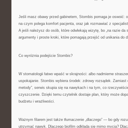
Jeśli masz obawy przed gabinetem, Stombis pomaga je oswoić: op
na czym polega komfort pacjenta, oraz jak rozmawiać z specjalist
A jeśli należysz do osób, które odwlekają wizytę, bo „na razie da s
argumenty i proste kroki, które pomagają przejść od unikania do d
Co wyróżnia podejście Stombis?
W stomatologii łatwo wpaść w skrajności: albo nadmierne strasze
uspokajanie. Stombis wybiera środek: zdrowy rozsądek. Zamiast
metody”, serwis skupia się na nawykach i na tym, co rzeczywiśc
czyszczenie. Dzięki temu czytelnik dostaje plan, który może do
budżetu i wrażliwości.
Ważnym filarem jest także tłumaczenie „dlaczego” — bo gdy roz
utrzymać nawyk. Dlaczego biofilm odkłada się mimo mycia? Dlacz