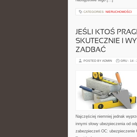
CATEGORIES:
NIERUCHOMOŚCI
JEŚLI KTOŚ PRAG
SKUTECZNIE I WY
ZADBAĆ
POSTED BY ADMIN
GRU - 14 -
Najczęściej niemniej jednak wypr
innymi słowy ubezpieczenia od od
zabezpieczeń OC: ubezpieczenie