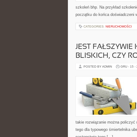
szkoleń bhp. Na przykład szkolen
początku do końca doświadczeni w
CATEGORIES:
NIERUCHOMOŚCI
JEST FAŁSZYWIE
BLISKICH, CZY R
POSTED BY ADMIN
GRU - 15 -
takie rozwiązanie można policzyć 
tego dla typowego śmiertelnika u
następstwie tego […]