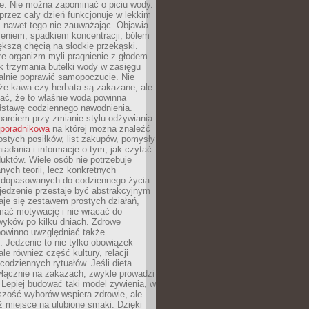
je. Nie można zapominać o piciu wody.
rzez cały dzień funkcjonuje w lekkim
 nawet tego nie zauważając. Objawia
zeniem, spadkiem koncentracji, bólem
ększą chęcią na słodkie przekąski.
że organizm myli pragnienie z głodem.
k trzymania butelki wody w zasięgu
alnie poprawić samopoczucie. Nie
że kawa czy herbata są zakazane, ale
ać, że to właśnie woda powinna
dstawę codziennego nawodnienia.
rciem przy zmianie stylu odżywiania
 poradnikowa
na której można znaleźć
ostych posiłków, list zakupów, pomysły
iadania i informacje o tym, jak czytać
duktów. Wiele osób nie potrzebuje
ych teorii, lecz konkretnych
 dopasowanych do codziennego życia.
jedzenie przestaje być abstrakcyjnym
aje się zestawem prostych działań,
ymać motywację i nie wracać do
yków po kilku dniach. Zdrowe
powinno uwzględniać także
 Jedzenie to nie tylko obowiązek
ale również część kultury, relacji
 codziennych rytuałów. Jeśli dieta
yłącznie na zakazach, zwykle prowadzi
i. Lepiej budować taki model żywienia, w
szość wyborów wspiera zdrowie, ale
ż miejsce na ulubione smaki. Dzięki