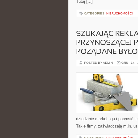
Tutaj […]
CATEGORIES:
NIERUCHOMOŚCI
SZUKAJĄC REKLA
PRZYNOSZĄCEJ PL
POŻĄDANE BYŁO
POSTED BY ADMIN
GRU - 14 -
dziedzinie marketingu i poprosić 
Takie firmy, zaświadczają m.in. us