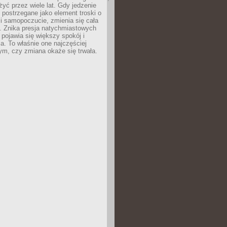
żyć przez wiele lat. Gdy jedzenie
postrzegane jako element troski o
 i samopoczucie, zmienia się cała
. Znika presja natychmiastowych
a pojawia się większy spokój i
. To właśnie one najczęściej
ym, czy zmiana okaże się trwała.