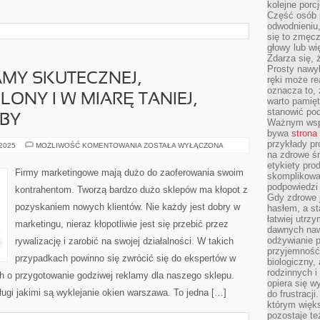
kolejne porc
Część osób p
odwodnieniu,
się to zmęc
głowy lub wi
Zdarza się, 
Prosty nawy
MY SKUTECZNEJ,
ręki może re
oznacza to, 
ONY I W MIARĘ TANIEJ,
warto pamięt
stanowić po
BY
Ważnym wspa
bywa
strona
przykłady pr
SZUKAJĄC
 2025
MOŻLIWOŚĆ KOMENTOWANIA
ZOSTAŁA WYŁĄCZONA
REKLAMY
na zdrowe śn
SKUTECZNEJ,
etykiety pro
PRZYNOSZĄCEJ
Firmy marketingowe mają dużo do zaoferowania swoim
skomplikowan
PLONY
I
podpowiedzi
kontrahentom. Tworzą bardzo dużo sklepów ma kłopot z
W
Gdy zdrowe 
MIARĘ
pozyskaniem nowych klientów. Nie każdy jest dobry w
hasłem, a st
TANIEJ,
POŻĄDANE
łatwiej utrz
marketingu, nieraz kłopotliwie jest się przebić przez
BYŁOBY
dawnych naw
odżywianie 
rywalizację i zarobić na swojej działalności. W takich
przyjemność.
przypadkach powinno się zwrócić się do ekspertów w
biologiczny, 
rodzinnych i
ich o przygotowanie godziwej reklamy dla naszego sklepu.
opiera się w
ługi jakimi są wyklejanie okien warszawa. To jedna […]
do frustracj
którym więk
pozostaje te