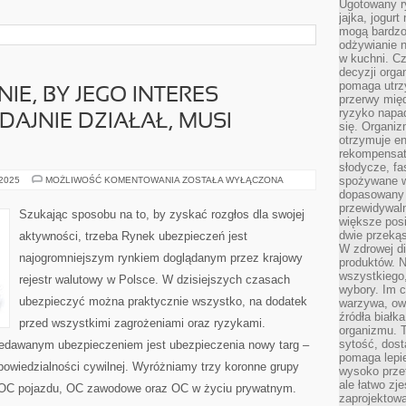
Ugotowany r
jajka, jogur
mogą bardzo
odżywianie 
w kuchni. C
decyzji orga
pomaga utrz
NIE, BY JEGO INTERES
przerwy międ
ryzyko napa
DAJNIE DZIAŁAŁ, MUSI
się. Organiz
otrzymuje en
rekompensaty
słodycze, fa
JEŚLI
spożywane w
 2025
MOŻLIWOŚĆ KOMENTOWANIA
ZOSTAŁA WYŁĄCZONA
KTOŚ
dopasowany d
PRAGNIE,
przewidywaln
BY
Szukając sposobu na to, by zyskać rozgłos dla swojej
JEGO
większe posił
INTERES
dwie przekąs
aktywności, trzeba Rynek ubezpieczeń jest
SKUTECZNIE
W zdrowej di
I
najogromniejszym rynkiem doglądanym przez krajowy
WYDAJNIE
produktów. N
DZIAŁAŁ,
wszystkiego
rejestr walutowy w Polsce. W dzisiejszych czasach
MUSI
wybory. Im c
ZADBAĆ
ubezpieczyć można praktycznie wszystko, na dodatek
warzywa, owo
źródła białka
przed wszystkimi zagrożeniami oraz ryzykami.
organizmu. T
sytość, dost
zedawanym ubezpieczeniem jest ubezpieczenia nowy targ –
pomaga lepie
powiedzialności cywilnej. Wyróżniamy trzy koronne grupy
wysoko prze
ale łatwo zj
 OC pojazdu, OC zawodowe oraz OC w życiu prywatnym.
zaprojektowa