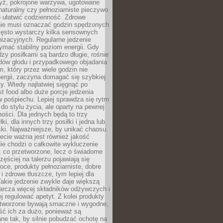
yż, pokrojone warzywa, ugotowane
t naturalny czy pełnoziarniste pieczywo
 ułatwić codzienność. Zdrowe
nie musi oznaczać godzin spędzonych
zęsto wystarczy kilka sensownych
nizacyjnych. Regularne jedzenie
ymać stabilny poziom energii. Gdy
zy posiłkami są bardzo długie, rośnie
dów głodu i przypadkowego objadania
m, który przez wiele godzin nie
ergii, zaczyna domagać się szybkiej
. Wtedy najłatwiej sięgnąć po
st food albo duże porcje jedzenia
 pośpiechu. Lepiej sprawdza się rytm
o stylu życia, ale oparty na pewnej
ości. Dla jednych będą to trzy
ki, dla innych trzy posiłki i jedna lub
ki. Najważniejsze, by unikać chaosu.
ecie ważna jest również jakość
ie chodzi o całkowite wykluczenie
, co przetworzone, lecz o świadome
zęściej na talerzu pojawiają się
ce, produkty pełnoziarniste, dobre
 i zdrowe tłuszcze, tym lepiej dla
akie jedzenie zwykle daje większą
arcza więcej składników odżywczych i
j regulować apetyt. Z kolei produkty
tworzone bywają smaczne i wygodne,
eść ich za dużo, ponieważ są
ne tak, by silnie pobudzać ochotę na