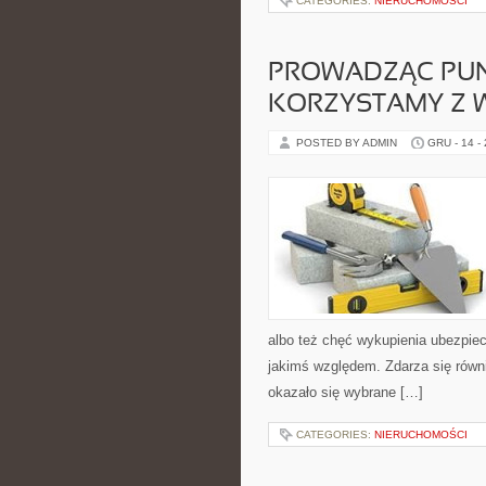
CATEGORIES:
NIERUCHOMOŚCI
PROWADZĄC PUN
KORZYSTAMY Z W
POSTED BY ADMIN
GRU - 14 -
albo też chęć wykupienia ubezpiec
jakimś względem. Zdarza się równie
okazało się wybrane […]
CATEGORIES:
NIERUCHOMOŚCI