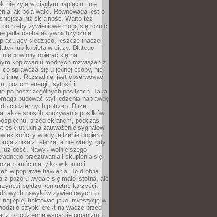
k nie żyje w ciągłym napięciu i nie
zenia jak pola walki. Równowaga jest o
zniejsza niż skrajność. Warto też
 potrzeby żywieniowe mogą się różnić.
ie jadła osoba aktywna fizycznie,
 pracujący siedząco, jeszcze inaczej
olatek lub kobieta w ciąży. Dlatego
 nie powinny opierać się na
jnym kopiowaniu modnych rozwiązań z
o, co sprawdza się u jednej osoby, nie
 u innej. Rozsądniej jest obserwować
m, poziom energii, sytość i
e po poszczególnych posiłkach. Taka
maga budować styl jedzenia naprawdę
do codziennych potrzeb. Duże
a także sposób spożywania posiłków.
pośpiechu, przed ekranem, podczas
stresie utrudnia zauważenie sygnałów
owiek kończy wtedy jedzenie dopiero
orcja znika z talerza, a nie wtedy, gdy
 już dość. Nawyk wolniejszego
kładnego przeżuwania i skupienia się
oże pomóc nie tylko w kontroli
 też w poprawie trawienia. To drobna
a z pozoru wydaje się mało istotna, ale
rzynosi bardzo konkretne korzyści.
drowych nawyków żywieniowych to
y najlepiej traktować jako inwestycję w
chodzi o szybki efekt na wadze przed
lecz o codzienne wsparcie organizmu,