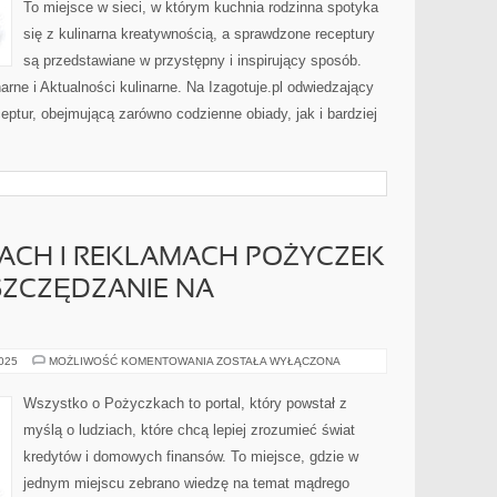
To miejsce w sieci, w którym kuchnia rodzinna spotyka
się z kulinarna kreatywnością, a sprawdzone receptury
są przedstawiane w przystępny i inspirujący sposób.
rne i Aktualności kulinarne. Na Izagotuje.pl odwiedzający
eptur, obejmującą zarówno codzienne obiady, jak i bardziej
SACH I REKLAMACH POŻYCZEK
OSZCZĘDZANIE NA
ETYKA
2025
MOŻLIWOŚĆ KOMENTOWANIA
ZOSTAŁA WYŁĄCZONA
W
FINANSACH
I
Wszystko o Pożyczkach to portal, który powstał z
REKLAMACH
POŻYCZEK
myślą o ludziach, które chcą lepiej zrozumieć świat
I
EMERYTURY
kredytów i domowych finansów. To miejsce, gdzie w
I
OSZCZĘDZANIE
jednym miejscu zebrano wiedzę na temat mądrego
NA
PRZYSZŁOŚĆ