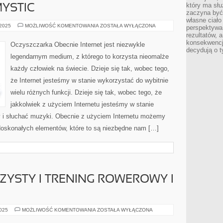
który ma słu
YSTIC
zaczyna być 
własne ciało
BOARDSHORTY
 2025
MOŻLIWOŚĆ KOMENTOWANIA
ZOSTAŁA WYŁĄCZONA
perspektywa
MYSTIC
rezultatów, 
konsekwencja
Oczyszczarka Obecnie Internet jest niezwykle
decydują o t
legendarnym medium, z którego to korzysta nieomalże
każdy człowiek na świecie. Dzieje się tak, wobec tego,
że Internet jesteśmy w stanie wykorzystać do wybitnie
wielu różnych funkcji. Dzieje się tak, wobec tego, że
jakkolwiek z użyciem Internetu jesteśmy w stanie
my i słuchać muzyki. Obecnie z użyciem Internetu możemy
oskonałych elementów, które to są niezbędne nam […]
YSTY I TRENING ROWEROWY I
ZDROWIE
2025
MOŻLIWOŚĆ KOMENTOWANIA
ZOSTAŁA WYŁĄCZONA
ROWERZYSTY
I