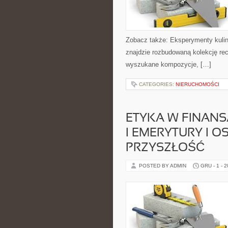
Zobacz także: Eksperymenty kulina
znajdzie rozbudowaną kolekcję rec
wyszukane kompozycje, […]
CATEGORIES:
NIERUCHOMOŚCI
ETYKA W FINAN
I EMERYTURY I 
PRZYSZŁOŚĆ
POSTED BY ADMIN
GRU - 1 - 