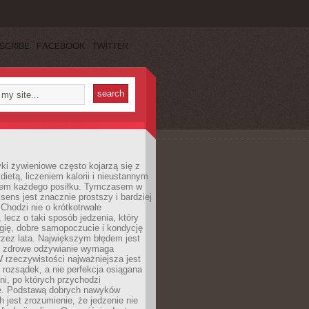
SCRIBE
FACEBOOK
TWITTER
i żywieniowe często kojarzą się z
dietą, liczeniem kalorii i nieustannym
iem każdego posiłku. Tymczasem w
 sens jest znacznie prostszy i bardziej
 Chodzi nie o krótkotrwałe
 lecz o taki sposób jedzenia, który
gię, dobre samopoczucie i kondycję
zez lata. Największym błędem jest
e zdrowe odżywianie wymaga
W rzeczywistości najważniejsza jest
i rozsądek, a nie perfekcja osiągana
dni, po których przychodzi
e. Podstawą dobrych nawyków
 jest zrozumienie, że jedzenie nie