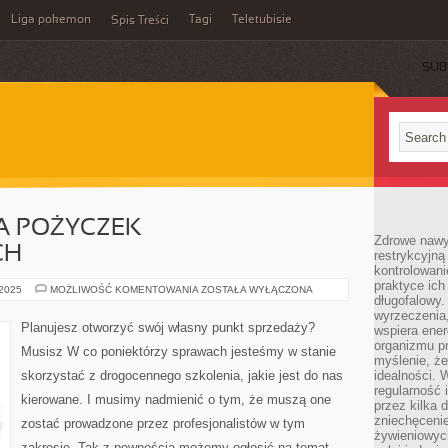
Liga pokemon
Tagi
Teletubisie
Spis Treści
SUB
 POŻYCZEK
Zdrowe nawyk
CH
restrykcyjną 
kontrolowan
praktyce ich
PORÓWNYWARKA
 2025
MOŻLIWOŚĆ KOMENTOWANIA
ZOSTAŁA WYŁĄCZONA
długofalowy.
POŻYCZEK
POZABANKOWYCH
wyrzeczenia,
Planujesz otworzyć swój własny punkt sprzedaży?
wspiera ener
organizmu pr
Musisz W co poniektórzy sprawach jesteśmy w stanie
myślenie, ż
skorzystać z drogocennego szkolenia, jakie jest do nas
idealności. 
regularność 
kierowane. I musimy nadmienić o tym, że muszą one
przez kilka 
zniechęceni
zostać prowadzone przez profesjonalistów w tym
żywieniowych
zakresie. Tak z pewnością możemy ogłosić na temat