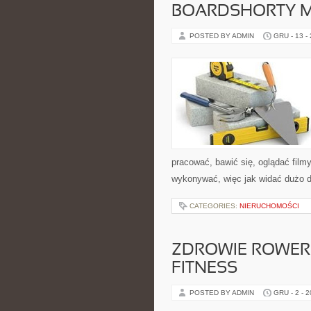
BOARDSHORTY M
POSTED BY ADMIN
GRU - 13 -
pracować, bawić się, oglądać fil
wykonywać, więc jak widać dużo d
CATEGORIES:
NIERUCHOMOŚCI
ZDROWIE ROWERZ
FITNESS
POSTED BY ADMIN
GRU - 2 - 