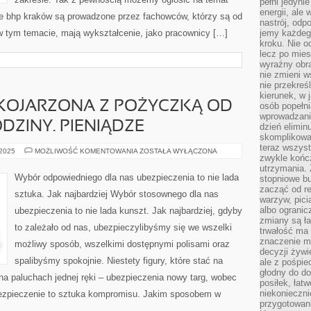
pełni jedyni
energii, ale
ie bhp kraków są prowadzone przez fachowców, którzy są od
nastrój, odp
 tym temacie, mają wykształcenie, jako pracownicy […]
jemy każdeg
kroku. Nie o
lecz po mies
wyraźny obra
nie zmieni w
nie przekreś
kierunek, w 
 KOJARZONA Z POŻYCZKĄ OD
osób popełn
wprowadzaniu
ODZINY. PIENIĄDZE
dzień elimin
skomplikowan
teraz wszyst
JEST
 2025
MOŻLIWOŚĆ KOMENTOWANIA
ZOSTAŁA WYŁĄCZONA
zwykle kończ
FAŁSZYWIE
KOJARZONA
utrzymania.
Z
Wybór odpowiedniego dla nas ubezpieczenia to nie lada
stopniowe b
POŻYCZKĄ
zacząć od re
OD
sztuka. Jak najbardziej Wybór stosownego dla nas
BLISKICH,
warzyw, pic
CZY
albo ogranic
ubezpieczenia to nie lada kunszt. Jak najbardziej, gdyby
RODZINY.
PIENIĄDZE
zmiany są ła
to zależało od nas, ubezpieczylibyśmy się we wszelki
trwałość ma
znaczenie m
możliwy sposób, wszelkimi dostępnymi polisami oraz
decyzji żywi
spalibyśmy spokojnie. Niestety figury, które stać na
ale z pośpie
głodny do d
na paluchach jednej ręki – ubezpieczenia nowy targ, wobec
posiłek, łat
niekonieczni
bezpieczenie to sztuka kompromisu. Jakim sposobem w
przygotowan