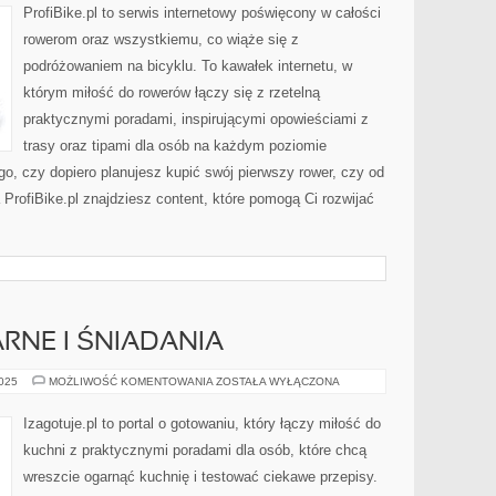
TRENING
ProfiBike.pl to serwis internetowy poświęcony w całości
ROWEROWY
I
rowerom oraz wszystkiemu, co wiąże się z
FITNESS
podróżowaniem na bicyklu. To kawałek internetu, w
którym miłość do rowerów łączy się z rzetelną
praktycznymi poradami, inspirującymi opowieściami z
trasy oraz tipami dla osób na każdym poziomie
o, czy dopiero planujesz kupić swój pierwszy rower, czy od
 ProfiBike.pl znajdziesz content, które pomogą Ci rozwijać
ARNE I ŚNIADANIA
PRZEPISY
2025
MOŻLIWOŚĆ KOMENTOWANIA
ZOSTAŁA WYŁĄCZONA
KULINARNE
I
ŚNIADANIA
Izagotuje.pl to portal o gotowaniu, który łączy miłość do
kuchni z praktycznymi poradami dla osób, które chcą
wreszcie ogarnąć kuchnię i testować ciekawe przepisy.