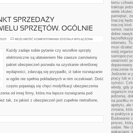
temu człowie
traktuje jed
wiele skutec
pamiętać, że
KT SPRZEDAŻY
Inaczej będz
inaczej ktoś
IELU SPRZĘTÓW. OGÓLNIE
senior, nast
dobre nawyki
bezrefleksy
PROWADZĄC
 2025
MOŻLIWOŚĆ KOMENTOWANIA
ZOSTAŁA WYŁĄCZONA
PUNKT
internetu. T
SPRZEDAŻY
musi działać
KORZYSTAMY
Każdy zadaje sobie pytanie czy wszelkie sprzęty
swój organiz
Z
WIELU
samopoczuci
elektroniczne są ułatwieniem Nie zawsze zamówiony
SPRZĘTÓW.
uważność po
OGÓLNIE
pakiet ubezpieczeń pozwala na uzyskanie określonej
dopasowany 
znaczenie m
wydajności, zdarzają się przypadki, iż takie rozwiązanie
Jedzenie w 
pracy lub w 
w ogóle nie spełnia pokładanych w nim oczekiwań. Dość
sytości. Czł
często pojawiają się chęci modyfikacji ubezpieczenia
wtedy, gdy p
organizm ma
zenia od innej firmy, która ma lepsze rozwiązania pod
jedzenia, do
ż tak, że jakieś z ubezpieczeń jest zupełnie nietrafione,
na posiłku m
apetytu, ale
zmiana, któr
w praktyce p
Budowanie z
proces, któr
siebie. Nie 
wakacjami, 