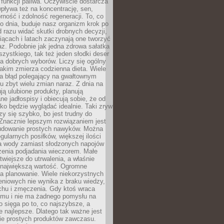
e funkcji paliwa. Oczywiście dostarcza
 wpływa też na koncentrację, sen,
orność i zdolność regeneracji. To, co
o dnia, buduje nasz organizm krok po
d razu widać skutki drobnych decyzji,
iącach i latach zaczynają one tworzyć
z. Podobnie jak jedna zdrowa sałatka
szystkiego, tak też jeden słodki deser
la dobrych wyborów. Liczy się ogólny
jakim zmierza codzienna dieta. Wiele
ia błąd polegający na gwałtownym
 zbyt wielu zmian naraz. Z dnia na
ują ulubione produkty, planują
e jadłospisy i obiecują sobie, że od
ko będzie wyglądać idealnie. Taki zryw
y się szybko, bo jest trudny do
 Znacznie lepszym rozwiązaniem jest
udowanie prostych nawyków. Można
gularnych posiłków, większej ilości
ia wody zamiast słodzonych napojów
zenia podjadania wieczorem. Małe
twiejsze do utrwalenia, a właśnie
 największą wartość. Ogromne
a planowanie. Wiele niekorzystnych
eniowych nie wynika z braku wiedzy,
chu i zmęczenia. Gdy ktoś wraca
omu i nie ma żadnego pomysłu na
wo sięga po to, co najszybsze, a
e najlepsze. Dlatego tak ważne jest
ie prostych produktów zawczasu.