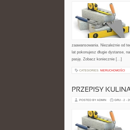
zaawansowania. Niezależnie od teg
lat pokonujesz długie dystanse, na
pasję. Zobacz koniecznie […]
CATEGORIES:
NIERUCHOMOŚCI
PRZEPISY KULIN
POSTED BY ADMIN
GRU - 2 - 