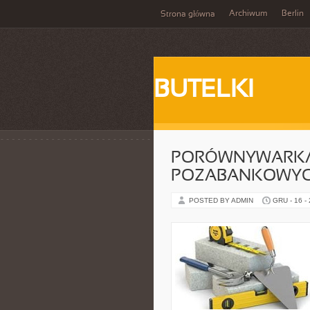
Archiwum
Berlin
Strona główna
BUTELKI
PORÓWNYWARKA
POZABANKOWY
POSTED BY ADMIN
GRU - 16 -