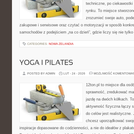
techniczne, po ciekawostki
rynku. To miejsce stworzone
zrozumieć swoje auto, pode
zakupowe i serwisowe oraz czytać o motoryzacji w sposób konkre
samochodów z podejściem „na co dzień”, gdzie liczy się nie tylko 
CATEGORIES:
NOWA ZELANDIA
YOGA I PILATES
POSTED BY ADMIN
LUT - 24 - 2026
MOŻLIWOŚĆ KOMENTOWA
12ton.pl to miejsce dla osó
sprawność, zredukować mas
jazdę na dwóch kółkach. To
aktywność fizyczna łączy s
do celów jest realistyczne.
chcesz uporządkować swoje 
inspiracje dopasowane do codzienności, a nie do ideałów z plakat