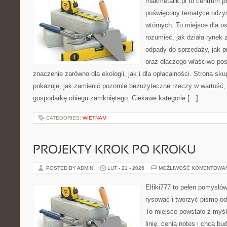
makmetalik.pl to centrum 
poświęcony tematyce odzy
wtórnych. To miejsce dla osó
rozumieć, jak działa rynek
odpady do sprzedaży, jak p
oraz dlaczego właściwe po
znaczenie zarówno dla ekologii, jak i dla opłacalności. Strona sku
pokazuje, jak zamienić pozornie bezużyteczne rzeczy w wartość,
gospodarkę obiegu zamkniętego. Ciekawe kategorie […]
CATEGORIES:
WIETNAM
PROJEKTY KROK PO KROKU
POSTED BY ADMIN
LUT - 21 - 2026
MOŻLIWOŚĆ KOMENTOWA
Elfiki777 to pełen pomysłów
rysować i tworzyć pismo o
To miejsce powstało z myśl
linię, cenią notes i chcą b