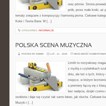
oraz piśmie. Strona prowad
prób, przez małe kroki, aż 
tematy związane z kompozycją i harmonią pisma. Ciekawe kategori
Kolor i Teoria Barw. W […]
CATEGORIES:
INFORMACJE
POLSKA SCENA MUZYCZNA
POSTED BY ADMIN
LUT - 21 - 2026
MOŻLIWOŚĆ KOMENTOWA
Limith to rozrywkowy maga
z myślą o czytelnikach szu
dniu, ale też o tych, którzy
miejsce, w którym brzmienia
a premiery łączą się z kla
bez nadęcia, dzięki czemu m
osobista i daje się czytać tak samo łatwo, jak słucha. Ciekawe kat
Muzyki i […]