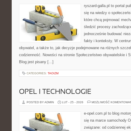
ryszard-galla.pl to portal p
się na wiedzy o społeczeńst
które chcą pojmować mecha
śledzić procesy zachodzące
jednocześnie budować nieza
fakty i konteksty. W centru
obywatel, a także to, jak decyzje podejmowane na różnych szczeb
codzienność. Nowości na stronie Społeczeństwo obywatelskie i S
Blog jest pisany […]
CATEGORIES:
TAOIZM
OPEL I TECHNOLOGIE
POSTED BY ADMIN
LUT - 25 - 2026
MOŻLIWOŚĆ KOMENTOWA
e-opel.com.pl to blog motor
się na marce samochody Op
związane: od codziennej eks