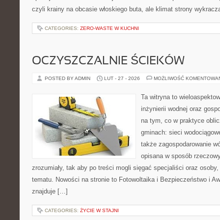
czyli krainy na obcasie włoskiego buta, ale klimat strony wykracz
CATEGORIES:
ZERO-WASTE W KUCHNI
OCZYSZCZALNIE ŚCIEKÓW
POSTED BY ADMIN
LUT - 27 - 2026
MOŻLIWOŚĆ KOMENTOWA
Ta witryna to wieloaspekto
inżynierii wodnej oraz gosp
na tym, co w praktyce oblic
gminach: sieci wodociągowe
także zagospodarowanie wó
opisana w sposób rzeczowy
zrozumiały, tak aby po treści mogli sięgać specjaliści oraz osoby,
tematu. Nowości na stronie to Fotowoltaika i Bezpieczeństwo i A
znajduje […]
CATEGORIES:
ŻYCIE W STAJNI