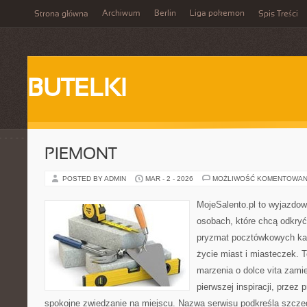
Archiwum
Berlin
Liga pokemon
Strona główna
Spis Treści
BUTELKI
PIEMONT
POSTED BY ADMIN
MAR - 2 - 2026
MOŻLIWOŚĆ KOMENTOWAN
MojeSalento.pl to wyjazdow
osobach, które chcą odkryć
pryzmat pocztówkowych kadr
życie miast i miasteczek. 
marzenia o dolce vita zamie
pierwszej inspiracji, przez 
spokojne zwiedzanie na miejscu. Nazwa serwisu podkreśla szczeg