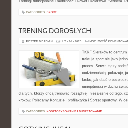
Treningi funkcjonalne i mobilność i Rower i kolarstwo. Sednem 12
CATEGORIES:
SPORT
TRENING DOROSŁYCH
POSTED BY ADMIN
LUT - 24 - 2026
MOŻLIWOŚĆ KOMENTOWA
TKKF Sieraków to centrum w
traktują sport nie jako jedn
proces. Serwis łączy podej
codziennością: pokazuje, j
kroku, jak dbać o bezpiecze
umiejętności w duchu świad
dla tych, którzy chcą trenować rozsądniej, niezależnie od tego, c
kroków. Polecamy Kontuzje i profilaktyka i Sprzęt sportowy. W ce
CATEGORIES:
KOSZTORYSOWANIE I BUDŻETOWANIE