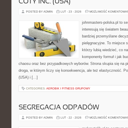
COTY INC. (USA)
POSTED BY ADMIN
LUT - 23 - 2026
MOŻLIWOŚĆ KOMENTOWA
johnmasters-polska.pl to se
interesują się światem bea
bardziej przemyślane decy
pielęgnacyjne. To miejsce 
którzy lubią wiedzieć, co na
komponenty formuł i jak bu
chaosu oraz bez przypadkowych wyborów. Strona skupia się na pi
droga, w którym liczy się konsekwencja, ale też elastyczność.
(USA) i […]
CATEGORIES:
AEROBIK I FITNESS GRUPOWY
SEGREGACJA ODPADÓW
POSTED BY ADMIN
LUT - 22 - 2026
MOŻLIWOŚĆ KOMENTOWA