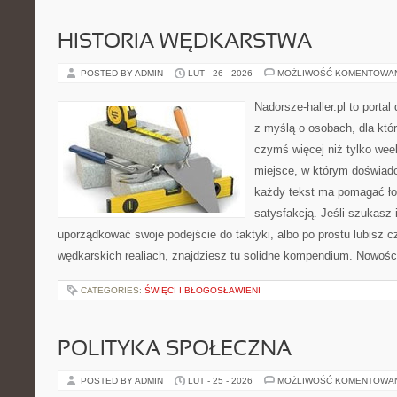
HISTORIA WĘDKARSTWA
POSTED BY ADMIN
LUT - 26 - 2026
MOŻLIWOŚĆ KOMENTOWA
Nadorsze-haller.pl to portal
z myślą o osobach, dla któ
czymś więcej niż tylko we
miejsce, w którym doświadc
każdy tekst ma pomagać łow
satysfakcją. Jeśli szukasz 
uporządkować swoje podejście do taktyki, albo po prostu lubisz c
wędkarskich realiach, znajdziesz tu solidne kompendium. Nowości
CATEGORIES:
ŚWIĘCI I BŁOGOSŁAWIENI
POLITYKA SPOŁECZNA
POSTED BY ADMIN
LUT - 25 - 2026
MOŻLIWOŚĆ KOMENTOWA