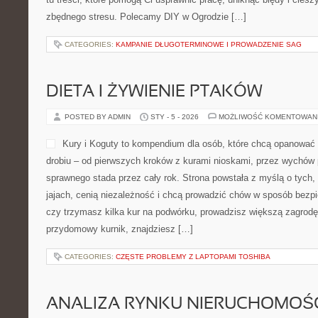
URODA
POSTED BY ADMIN
STY - 5 - 2026
MOŻLIWOŚĆ KOMENTOWAN
OKdieta.pl to miejsce, w k
spotyka się z prostotą. To n
obiecuje magiczne efekty w 
nastawiona na długofalowe 
pomyślana tak, aby każdy, n
mógł znaleźć czytelne wska
także narzędzia i inspiracje, które pomagają przejść od teorii do 
i zdrowe odżywianie i Witaminy i Składniki mineralne. W centrum 
CATEGORIES:
KOLACJE
TWORZENIE KOMPOSTU
POSTED BY ADMIN
STY - 5 - 2026
MOŻLIWOŚĆ KOMENTOWAN