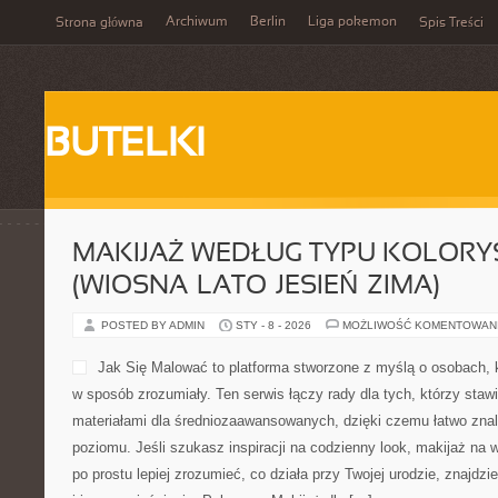
Archiwum
Berlin
Liga pokemon
Strona główna
Spis Treści
BUTELKI
MAKIJAŻ WEDŁUG TYPU KOLOR
(WIOSNA–LATO–JESIEŃ–ZIMA)
POSTED BY ADMIN
STY - 8 - 2026
MOŻLIWOŚĆ KOMENTOWAN
Jak Się Malować to platfor
osobach, które chcą rozwi
zrozumiały. Ten serwis łącz
stawiają pierwsze kroki z m
średniozaawansowanych, dz