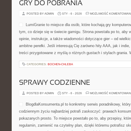
POSTED BY ADMIN
STY - 6 - 2026
MOŻLIWOŚĆ KOMENTOWAN
PrawoJazdyWroclaw.pl to m
które chcą podejść do tema
przejść drogę od pierwszej 
egzamin. Strona skupia się
czytelna, a cały proces — 
przygotowanie do teorii, a
stał się logiczny. Niezależnie od tego, czy dopiero zaczynasz i s
po kilku nieudanych […]
CATEGORIES:
FINLANDIA
GRY DO POBRANIA
POSTED BY ADMIN
STY - 6 - 2026
MOŻLIWOŚĆ KOMENTOWAN
LumiGranie to miejsce dla o
komputerowe i chcą być na 
w świecie gamigu. Strona p