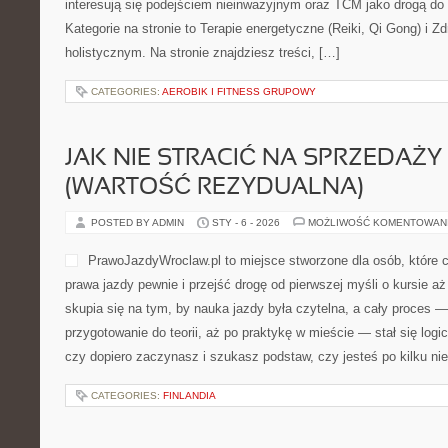
HOLISTYCZNE PODEJŚCIE DO BÓ
MIGREN
POSTED BY ADMIN
STY - 7 - 2026
MOŻLIWOŚĆ KOMENTOWAN
Bodbam.pl to przestrzeń, w 
całościowo – bez dzielenia 
części”, bez patrzenia wyłą
dla osób, które chcą lepiej
i codzienne nawyki, a także 
się podejściem nieinwazyj
przywracania równowagi. Kategorie na stronie to Terapie energetyc
Zdrowie hormonalne w ujęciu holistycznym. Na stronie znajdziesz 
CATEGORIES:
AEROBIK I FITNESS GRUPOWY
JAK NIE STRACIĆ NA SPRZEDAŻY
(WARTOŚĆ REZYDUALNA)