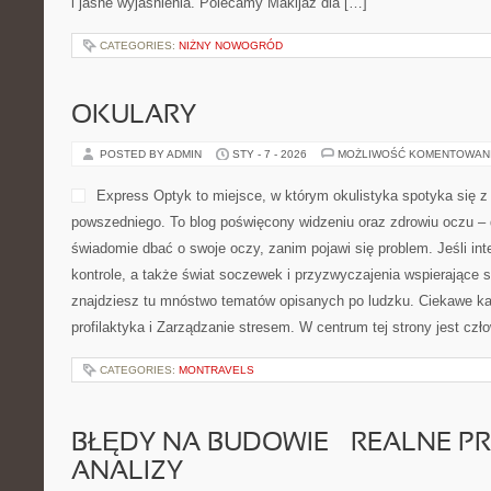
treści dopasowane do poziom
na codzienny look, makijaż na wielkie wyjście albo chcesz po pros
działa przy Twojej urodzie, znajdziesz tu sprawdzone podejście i
Makijaż dla […]
CATEGORIES:
NIŻNY NOWOGRÓD
OKULARY
POSTED BY ADMIN
STY - 7 - 2026
MOŻLIWOŚĆ KOMENTOWAN
Express Optyk to miejsce, 
się z praktyką dnia powsze
widzeniu oraz zdrowiu oczu 
świadomie dbać o swoje ocz
problem. Jeśli interesuje Cię
także świat soczewek i prz
sprawne patrzenie, znajdziesz tu mnóstwo tematów opisanych po 
to Higiena i profilaktyka i Zarządzanie stresem. W centrum tej str