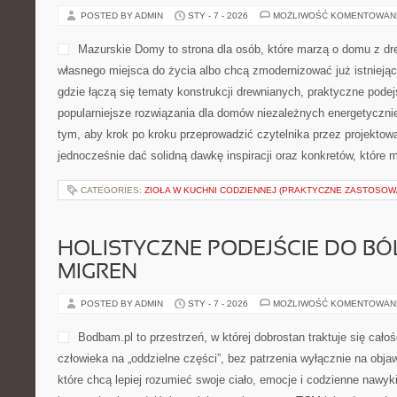
CATEGORIES:
MONTRAVELS
BŁĘDY NA BUDOWIE – REALNE PR
ANALIZY
POSTED BY ADMIN
STY - 7 - 2026
MOŻLIWOŚĆ KOMENTOWAN
Mazurskie Domy to strona d
domu z drewna, planują wz
do życia albo chcą zmodern
budynek. To przestrzeń, gd
konstrukcji drewnianych, p
renowacji oraz coraz popula
domów niezależnych energetycznie. Treści powstają z myślą o ty
przeprowadzić czytelnika przez projektowanie inwestycji, a jedno
inspiracji oraz konkretów, które można wdrożyć […]
CATEGORIES:
ZIOŁA W KUCHNI CODZIENNEJ (PRAKTYCZNE ZASTOSOW