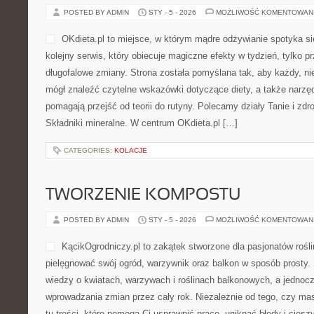
kontrahentem. Idea strony jest prosta: prawo ma porządkować, a 
treści w BlogdlaKonsumenta.pl opierają się […]
CATEGORIES:
OCHRONA ROŚLIN
KUCHNIA ŚWIATA W WERSJI FIT
POSTED BY ADMIN
STY - 5 - 2026
MOŻLIWOŚĆ KOMENTOWAN
Lekkowkuchni to przestrzeń
przyjemnością, a jednocześ
blog kulinarny o gotowaniu
przepisy łączą prostotę z 
powstała z myślą o tych, k
posiłków, sprytnych zamien
wersji fit. W centrum Lekkowkuchni są codzienne wybory i pomys
być normalne. Zamiast sztywnych zasad pojawia się rozsądek: m
CATEGORIES:
TRENDY I PRZYSZŁOŚĆ