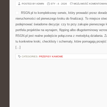
KącikOgrodniczy.pl to zaką
pasjonatów roślin i zieleni,
swój ogród, warzywnik oraz
Strona łączy w sobie bazę 
warzywach i roślinach balk
inspiruje do wprowadzania z
Niezależnie od tego, czy masz małą działkę, znajdziesz tu treści
pracę, uniknąć błędy i cieszyć się bujną zielenią bez zbędnego 
Ogrodzie […]
CATEGORIES:
KAMPANIE DŁUGOTERMINOWE I PROWADZENIE SAG
DIETA I ŻYWIENIE PTAKÓW
POSTED BY ADMIN
STY - 5 - 2026
MOŻLIWOŚĆ KOMENTOWAN
Kury i Koguty to kompendiu
opanować świat domowej ho
pierwszych kroków z kuram