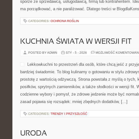
punkcie zebrać opinie, inst
dotyczące gier – od wielkic
ambitne perełki. Jeśli inte
jak i indie, na LumiGranie znajdziesz treści przygotowane z myślą
grania. Warto zajrzeć […]
CATEGORIES:
BOCHEN-CHLEBA
SPRAWY CODZIENNE
POSTED BY ADMIN
STY - 6 - 2026
MOŻLIWOŚĆ KOMENTOWAN
BlogdlaKonsumenta.pl to ko
który skupia się na tym, c
najbardziej potrafi zaskoc
oraz prawie cywilnym pokaz
powstało po to, aby przepis
suchy regulamin, zamienić n
któremu potrafisz skutecznie zareagować w sporze ze sprzedawcą