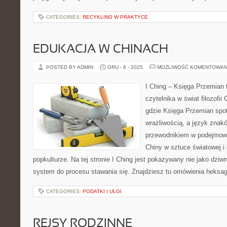
CATEGORIES:
RECYKLING W PRAKTYCE
EDUKACJA W CHINACH
POSTED BY ADMIN
GRU - 6 - 2025
MOŻLIWOŚĆ KOMENTOWAN
I Ching – Księga Przemian t
czytelnika w świat filozofii
gdzie Księga Przemian spo
wrażliwością, a język znak
przewodnikiem w podejmowa
Chiny w sztuce światowej i 
popkulturze. Na tej stronie I Ching jest pokazywany nie jako dziw
system do procesu stawania się. Znajdziesz tu omówienia heksa
CATEGORIES:
PODATKI I ULGI
REJSY RODZINNE