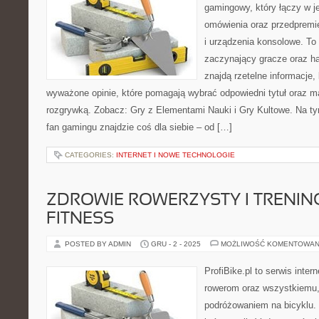
gamingowy, który łączy w j
omówienia oraz przedpremie
i urządzenia konsolowe. To 
zaczynający gracze oraz h
znajdą rzetelne informacje,
wyważone opinie, które pomagają wybrać odpowiedni tytuł oraz m
rozgrywką. Zobacz: Gry z Elementami Nauki i Gry Kultowe. Na ty
fan gamingu znajdzie coś dla siebie – od […]
CATEGORIES:
INTERNET I NOWE TECHNOLOGIE
ZDROWIE ROWERZYSTY I TRENIN
FITNESS
POSTED BY ADMIN
GRU - 2 - 2025
MOŻLIWOŚĆ KOMENTOWAN
ProfiBike.pl to serwis inte
rowerom oraz wszystkiemu,
podróżowaniem na bicyklu. 