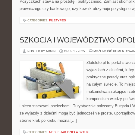
Pożyczkach stawia na prostotę i praktyczność. Zamiast skompli
prawniczego czy bankowego, użytkownik otrzymuje przystępne wy
CATEGORIES:
FILETYPES
SZKOCJA I WOJEWÓDZTWO OPOL
POSTED BY ADMIN
GRU - 1 - 2025
MOŻLIWOŚĆ KOMENTOWAN
Zlotoloto.pl to portal stwo
wyjazdach z dziećmi, który 
praktyczne porady oraz opi
na całym świecie. To miejs
małżeństwa szukające rzete
kompendium wiedzy po świe
i nieco starszymi pociechami. Turystycznie polecamy Bułgaria i W
że wyjazdy z dziećmi mogą być jednocześnie proste, uporządkowa
stronie krok po kroku można […]
CATEGORIES:
MEBLE JAK DZIEŁA SZTUKI