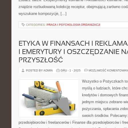
znajdzie rozbudowaną kolekcję receptur, obejmującą zarówno codzi
wyszukane kompozycje, […]
CATEGORIES:
PRACA I PSYCHOLOGIA ORGANIZACJI
ETYKA W FINANSACH I REKLAM
I EMERYTURY I OSZCZĘDZANIE N
PRZYSZŁOŚĆ
POSTED BY ADMIN
GRU - 1 - 2025
MOŻLIWOŚĆ KOMENTOWAN
Wszystko o Pożyczkach to p
myślą o ludziach, które chc
kredytów i domowych finans
jednym miejscu zebrano wi
pożyczania, spłacania zob
swoich środków. Polecamy:
przedsiębiorców i freelancerów i Finanse dla przedsiębiorców i fr