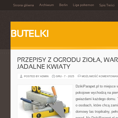
Archiwum
Berlin
Liga pokemon
Strona główna
Spis Treści
BUTELKI
PRZEPISY Z OGRODU ZIOŁA, WAR
JADALNE KWIATY
POSTED BY ADMIN
GRU - 7 - 2025
MOŻLIWOŚĆ KOMENTOWAN
DzikiParapet.pl to miejsce 
pokojowe wychodzą na pierw
gwiazdami każdego domu. T
o osobach, które chcą zami
domowy las tropikalny, peł
porad. Na DzikiParapet.pl 