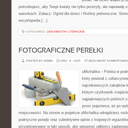
potrzebujesz, aby Twoje kwiaty nie tylko przeżyły, ale naprawd
warunkach. Zobacz: Ogród dla dzieci i Rośliny jednoroczne. Stron
encyklopedia […]
CATEGORIES:
CIEKAWOSTKI LITERACKIE
FOTOGRAFICZNE PEREŁKI
POSTED BY ADMIN
GRU - 6 - 2025
MOŻLIWOŚĆ KOMENTOWAN
uMichalika – Polska w podr
który powstał z zafascynow
najciekawszych zakątków k
którym użytkownik znajdzie
najpiękniejszych polskich 
przez pojezierza, aż po wy
miejscowości. Na stronie w projekcie uMichalika odnajdziesz roz
praktyczne porady oraz subiektywne opinie z krajowych wyjazdów.
przygotowywany w taki sposób, aby wesprzeć odbiorcy zaplanow