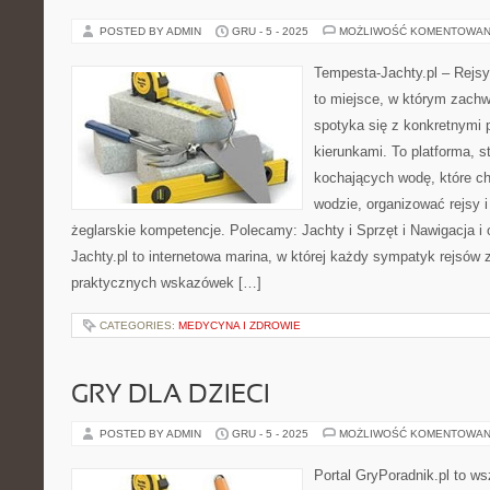
POSTED BY ADMIN
GRU - 5 - 2025
MOŻLIWOŚĆ KOMENTOWAN
Tempesta-Jachty.pl – Rejsy
to miejsce, w którym zachw
spotyka się z konkretnymi 
kierunkami. To platforma, 
kochających wodę, które c
wodzie, organizować rejsy i
żeglarskie kompetencje. Polecamy: Jachty i Sprzęt i Nawigacja i 
Jachty.pl to internetowa marina, w której każdy sympatyk rejsów z
praktycznych wskazówek […]
CATEGORIES:
MEDYCYNA I ZDROWIE
GRY DLA DZIECI
POSTED BY ADMIN
GRU - 5 - 2025
MOŻLIWOŚĆ KOMENTOWAN
Portal GryPoradnik.pl to w