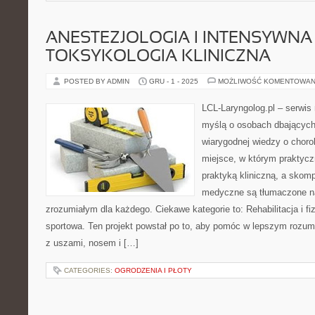
ANESTEZJOLOGIA I INTENSYWNA 
TOKSYKOLOGIA KLINICZNA
POSTED BY ADMIN
GRU - 1 - 2025
MOŻLIWOŚĆ KOMENTOWAN
LCL-Laryngolog.pl – serwi
myślą o osobach dbających 
wiarygodnej wiedzy o choro
miejsce, w którym praktycz
praktyką kliniczną, a skom
medyczne są tłumaczone n
zrozumiałym dla każdego. Ciekawe kategorie to: Rehabilitacja i fi
sportowa. Ten projekt powstał po to, aby pomóc w lepszym rozu
z uszami, nosem i […]
CATEGORIES:
OGRODZENIA I PŁOTY