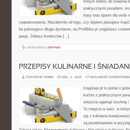
którym miłość do rowerów łą
praktycznymi poradami, ins
trasy oraz tipami dla osób
zaawansowania. Niezależnie od tego, czy dopiero planujesz kupić
lat pokonujesz długie dystanse, na ProfiBike.pl znajdziesz conten
pasję. Zobacz koniecznie […]
CATEGORIES:
GRYFINO
PRZEPISY KULINARNE I ŚNIADAN
POSTED BY ADMIN
GRU - 2 - 2025
MOŻLIWOŚĆ KOMENTOWAN
Izagotuje.pl to portal o got
kuchni z praktycznymi pora
wreszcie ogarnąć kuchnię i
To miejsce w sieci, w któr
się z kulinarna kreatywnoś
są przedstawiane w przystę
Zobacz także: Eksperymenty kulinarne i Aktualności kulinarne. Na