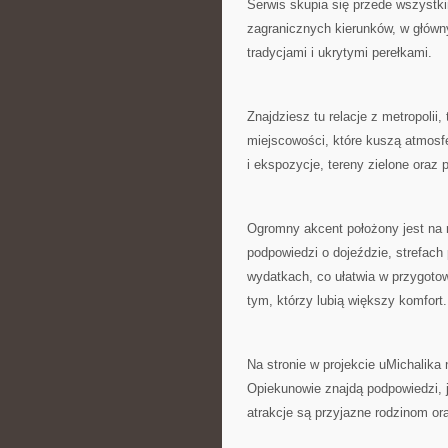
Serwis skupia się przede wszystk
zagranicznych kierunków, w głównym
tradycjami i ukrytymi perełkami.
Znajdziesz tu relacje z metropolii,
miejscowości, które kuszą atmosfe
i ekspozycje, tereny zielone oraz 
Ogromny akcent położony jest na 
podpowiedzi o dojeździe, strefach
wydatkach, co ułatwia w przygoto
tym, którzy lubią większy komfort.
Na stronie w projekcie uMichalika
Opiekunowie znajdą podpowiedzi, 
atrakcje są przyjazne rodzinom or