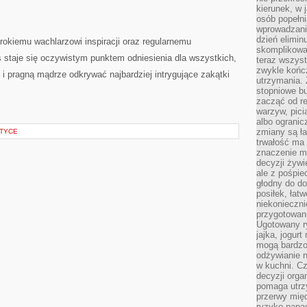
kierunek, w 
osób popełn
wprowadzaniu
dzień elimin
erokiemu wachlarzowi inspiracji oraz regularnemu
skomplikowan
s staje się oczywistym punktem odniesienia dla wszystkich,
teraz wszyst
zwykle kończ
i pragną mądrze odkrywać najbardziej intrygujące zakątki
utrzymania.
stopniowe b
zacząć od re
warzyw, pic
albo ogranic
zmiany są ła
KTYCE
trwałość ma
znaczenie m
decyzji żywi
ale z pośpie
głodny do d
posiłek, łat
niekonieczni
przygotowan
Ugotowany r
jajka, jogur
mogą bardzo
odżywianie 
w kuchni. C
decyzji orga
pomaga utrz
przerwy międ
ryzyko napa