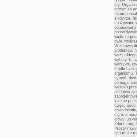
się. Organiz
otrzymuje en
rekompensaty
słodycze, fa
spożywane w
dopasowany d
przewidywaln
większe posił
dwie przekąs
W zdrowej di
produktów. N
wszystkiego
wybory. Im c
warzywa, owo
źródła białka
organizmu. T
sytość, dost
pomaga lepie
wysoko prze
ale łatwo zj
zaprojektowa
kolejne porc
Część osób p
odwodnieniu,
się to zmęc
głowy lub wi
Zdarza się, 
Prosty nawy
ręki może re