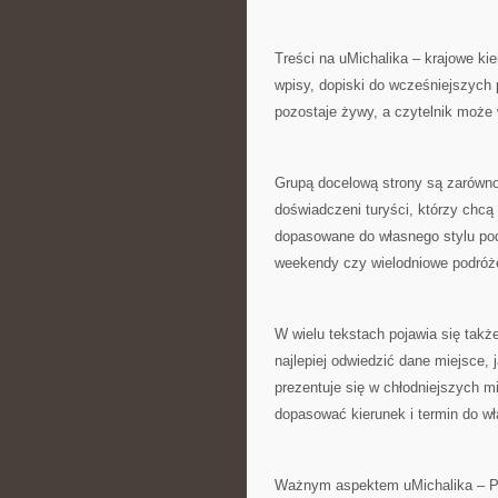
Treści na uMichalika – krajowe ki
wpisy, dopiski do wcześniejszych 
pozostaje żywy, a czytelnik moż
Grupą docelową strony są zarówno l
doświadczeni turyści, którzy chc
dopasowane do własnego stylu pod
weekendy czy wielodniowe podróż
W wielu tekstach pojawia się tak
najlepiej odwiedzić dane miejsce, 
prezentuje się w chłodniejszych m
dopasować kierunek i termin do w
Ważnym aspektem uMichalika – Pod