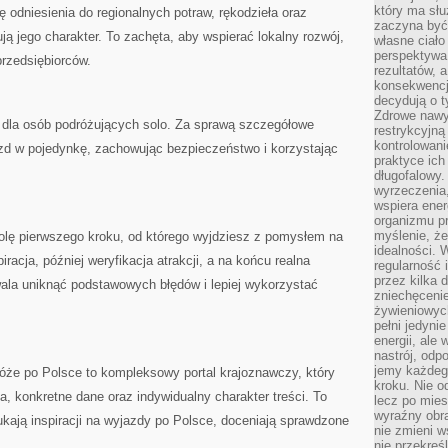
który ma słu
 odniesienia do regionalnych potraw, rękodzieła oraz
zaczyna być 
ją jego charakter. To zachęta, aby wspierać lokalny rozwój,
własne ciało
perspektywa
rzedsiębiorców.
rezultatów, 
konsekwencja
decydują o t
Zdrowe nawyk
ci dla osób podróżujących solo. Za sprawą szczegółowe
restrykcyjną 
kontrolowan
azd w pojedynkę, zachowując bezpieczeństwo i korzystając
praktyce ich
długofalowy.
wyrzeczenia,
wspiera ener
organizmu pr
myślenie, ż
rolę pierwszego kroku, od którego wyjdziesz z pomysłem na
idealności. 
racja, później weryfikacja atrakcji, a na końcu realna
regularność 
przez kilka 
ala uniknąć podstawowych błędów i lepiej wykorzystać
zniechęceni
żywieniowych
pełni jedyni
energii, ale
nastrój, odp
jemy każdeg
że po Polsce to kompleksowy portal krajoznawczy, który
kroku. Nie o
a, konkretne dane oraz indywidualny charakter treści. To
lecz po mies
wyraźny obra
ukają inspiracji na wyjazdy po Polsce, doceniają sprawdzone
nie zmieni w
.
nie przekreś