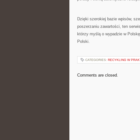
Dzięki szerokiej bazie wpisów, sz
poszerzaniu zawartości, ten serwi
którzy myślą o wypadzie w Polskę 
Polski.
CATEGORIES:
RECYKLING W PRA
Comments are closed.