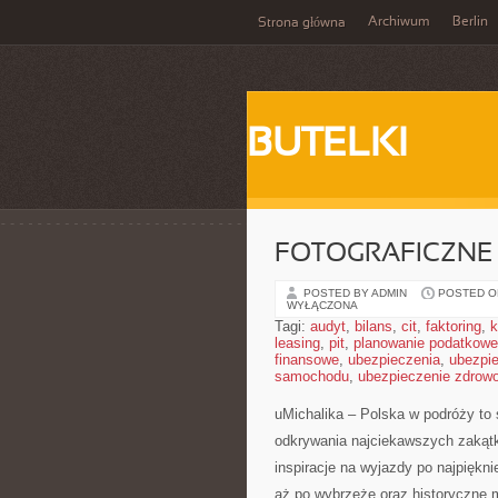
Archiwum
Berlin
Strona główna
BUTELKI
FOTOGRAFICZNE 
POSTED BY ADMIN
POSTED ON
WYŁĄCZONA
Tagi:
audyt
,
bilans
,
cit
,
faktoring
,
k
leasing
,
pit
,
planowanie podatkowe
finansowe
,
ubezpieczenia
,
ubezpi
samochodu
,
ubezpieczenie zdrow
uMichalika – Polska w podróży to 
odkrywania najciekawszych zakąt
inspiracje na wyjazdy po najpiękn
aż po wybrzeże oraz historyczne 