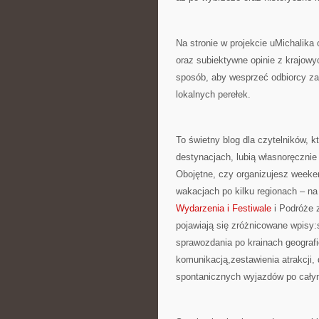
Na stronie w projekcie uMichalika
oraz subiektywne opinie z krajow
sposób, aby wesprzeć odbiorcy za
lokalnych perełek.
To świetny blog dla czytelników, 
destynacjach, lubią własnoręcznie
Obojętne, czy organizujesz week
wakacjach po kilku regionach – na 
Wydarzenia i Festiwale
i Podróże 
pojawiają się zróżnicowane wpisy
sprawozdania po krainach geografi
komunikacją,zestawienia atrakcji,
spontanicznych wyjazdów po całym