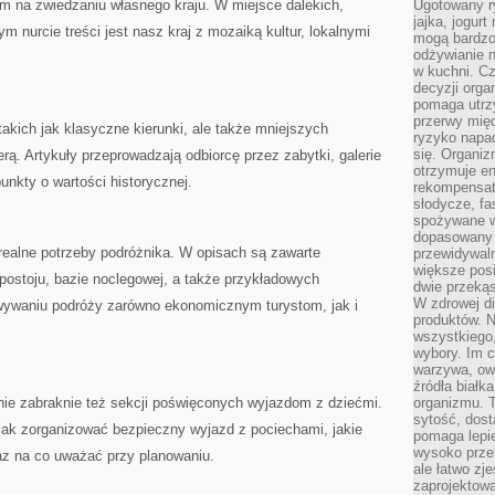
im na zwiedzaniu własnego kraju. W miejsce dalekich,
Ugotowany r
jajka, jogur
 nurcie treści jest nasz kraj z mozaiką kultur, lokalnymi
mogą bardzo
odżywianie 
w kuchni. C
decyzji orga
pomaga utrz
przerwy międ
 takich jak klasyczne kierunki, ale także mniejszych
ryzyko napa
się. Organiz
rą. Artykuły przeprowadzają odbiorcę przez zabytki, galerie
otrzymuje en
punkty o wartości historycznej.
rekompensaty
słodycze, fa
spożywane w
dopasowany d
realne potrzeby podróżnika. W opisach są zawarte
przewidywaln
większe posił
 postoju, bazie noclegowej, a także przykładowych
dwie przekąs
W zdrowej di
wywaniu podróży zarówno ekonomicznym turystom, jak i
produktów. N
wszystkiego
wybory. Im c
warzywa, owo
źródła białka
 nie zabraknie też sekcji poświęconych wyjazdom z dziećmi.
organizmu. T
sytość, dost
jak zorganizować bezpieczny wyjazd z pociechami, jakie
pomaga lepie
wysoko prze
az na co uważać przy planowaniu.
ale łatwo zj
zaprojektowa