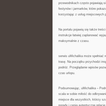
przewodnikach często pojawiają się
festynów i jarmarków, które pokazu
korzystając z usług miejscowych p
Na portalu pojawią się także treś
instrukcje łatwiej zaplanować wyj
maksymalnie z czasu.
serwis uMichalika może spełniać 
trasę. Na początku przychodzi inspi
podróż. Przeglądanie wpisów pozw
czas urlopu.
Podsumowując, uMichalika – Podró
scala w sobie miłość do odkrywani
miejsce dla wszystkich, którzy sz
porady i cenią autentyczne relacje