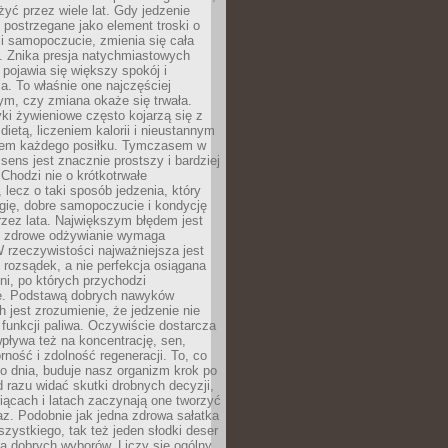
żyć przez wiele lat. Gdy jedzenie
postrzegane jako element troski o
 i samopoczucie, zmienia się cała
. Znika presja natychmiastowych
a pojawia się większy spokój i
. To właśnie one najczęściej
ym, czy zmiana okaże się trwała.
i żywieniowe często kojarzą się z
dietą, liczeniem kalorii i nieustannym
iem każdego posiłku. Tymczasem w
 sens jest znacznie prostszy i bardziej
 Chodzi nie o krótkotrwałe
 lecz o taki sposób jedzenia, który
gię, dobre samopoczucie i kondycję
zez lata. Największym błędem jest
e zdrowe odżywianie wymaga
W rzeczywistości najważniejsza jest
i rozsądek, a nie perfekcja osiągana
dni, po których przychodzi
e. Podstawą dobrych nawyków
 jest zrozumienie, że jedzenie nie
e funkcji paliwa. Oczywiście dostarcza
 wpływa też na koncentrację, sen,
orność i zdolność regeneracji. To, co
o dnia, buduje nasz organizm krok po
d razu widać skutki drobnych decyzji,
iącach i latach zaczynają one tworzyć
z. Podobnie jak jedna zdrowa sałatka
szystkiego, tak też jeden słodki deser
la dobrych wyborów. Liczy się ogólny