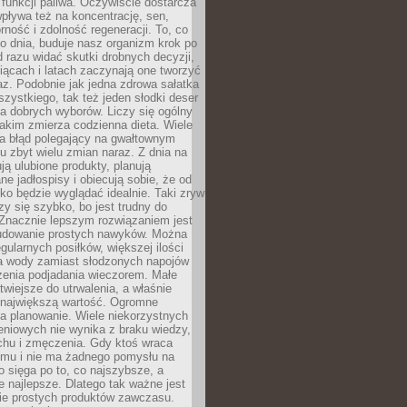
e funkcji paliwa. Oczywiście dostarcza
 wpływa też na koncentrację, sen,
orność i zdolność regeneracji. To, co
o dnia, buduje nasz organizm krok po
d razu widać skutki drobnych decyzji,
iącach i latach zaczynają one tworzyć
z. Podobnie jak jedna zdrowa sałatka
szystkiego, tak też jeden słodki deser
la dobrych wyborów. Liczy się ogólny
jakim zmierza codzienna dieta. Wiele
ia błąd polegający na gwałtownym
 zbyt wielu zmian naraz. Z dnia na
ują ulubione produkty, planują
e jadłospisy i obiecują sobie, że od
ko będzie wyglądać idealnie. Taki zryw
y się szybko, bo jest trudny do
 Znacznie lepszym rozwiązaniem jest
udowanie prostych nawyków. Można
gularnych posiłków, większej ilości
ia wody zamiast słodzonych napojów
zenia podjadania wieczorem. Małe
twiejsze do utrwalenia, a właśnie
 największą wartość. Ogromne
a planowanie. Wiele niekorzystnych
eniowych nie wynika z braku wiedzy,
chu i zmęczenia. Gdy ktoś wraca
omu i nie ma żadnego pomysłu na
wo sięga po to, co najszybsze, a
e najlepsze. Dlatego tak ważne jest
ie prostych produktów zawczasu.