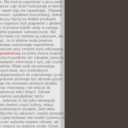
je. Nie można zapominać o piciu wody.
rzez cały dzień funkcjonuje w lekkim
 nawet tego nie zauważając. Objawia
zeniem, spadkiem koncentracji, bólem
ększą chęcią na słodkie przekąski.
że organizm myli pragnienie z głodem.
k trzymania butelki wody w zasięgu
alnie poprawić samopoczucie. Nie
że kawa czy herbata są zakazane, ale
ać, że to właśnie woda powinna
dstawę codziennego nawodnienia.
rciem przy zmianie stylu odżywiania
 poradnikowa
na której można znaleźć
ostych posiłków, list zakupów, pomysły
iadania i informacje o tym, jak czytać
duktów. Wiele osób nie potrzebuje
ych teorii, lecz konkretnych
 dopasowanych do codziennego życia.
jedzenie przestaje być abstrakcyjnym
aje się zestawem prostych działań,
ymać motywację i nie wracać do
yków po kilku dniach. Zdrowe
powinno uwzględniać także
 Jedzenie to nie tylko obowiązek
ale również część kultury, relacji
 codziennych rytuałów. Jeśli dieta
yłącznie na zakazach, zwykle prowadzi
i. Lepiej budować taki model żywienia, w
szość wyborów wspiera zdrowie, ale
ż miejsce na ulubione smaki. Dzięki