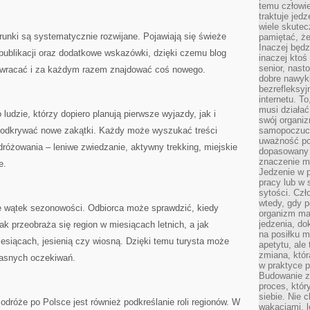
temu człowie
traktuje jed
wiele skutec
erunki są systematycznie rozwijane. Pojawiają się świeże
pamiętać, że
Inaczej będz
publikacji oraz dodatkowe wskazówki, dzięki czemu blog
inaczej ktoś
senior, nast
e wracać i za każdym razem znajdować coś nowego.
dobre nawyki
bezrefleksy
internetu. T
musi działać
udzie, którzy dopiero planują pierwsze wyjazdy, jak i
swój organiz
ą odkrywać nowe zakątki. Każdy może wyszukać treści
samopoczuci
uważność po
różowania – leniwe zwiedzanie, aktywny trekking, miejskie
dopasowany 
znaczenie m
e.
Jedzenie w 
pracy lub w 
sytości. Czł
wtedy, gdy p
że wątek sezonowości. Odbiorca może sprawdzić, kiedy
organizm ma
jedzenia, do
jak przeobraża się region w miesiącach letnich, a jak
na posiłku m
iesiącach, jesienią czy wiosną. Dzięki temu turysta może
apetytu, ale
zmiana, któr
łasnych oczekiwań.
w praktyce p
Budowanie z
proces, któr
siebie. Nie 
róże po Polsce jest również podkreślanie roli regionów. W
wakacjami, 