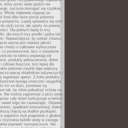
m, który przez wiele godzin nie
ergii, zaczyna domagać się szybkiej
. Wtedy najłatwiej sięgnąć po
st food albo duże porcje jedzenia
 pośpiechu. Lepiej sprawdza się rytm
o stylu życia, ale oparty na pewnej
ości. Dla jednych będą to trzy
ki, dla innych trzy posiłki i jedna lub
ki. Najważniejsze, by unikać chaosu.
ecie ważna jest również jakość
ie chodzi o całkowite wykluczenie
, co przetworzone, lecz o świadome
zęściej na talerzu pojawiają się
ce, produkty pełnoziarniste, dobre
 i zdrowe tłuszcze, tym lepiej dla
akie jedzenie zwykle daje większą
arcza więcej składników odżywczych i
j regulować apetyt. Z kolei produkty
tworzone bywają smaczne i wygodne,
eść ich za dużo, ponieważ są
ne tak, by silnie pobudzać ochotę na
je. Nie można zapominać o piciu wody.
rzez cały dzień funkcjonuje w lekkim
 nawet tego nie zauważając. Objawia
zeniem, spadkiem koncentracji, bólem
ększą chęcią na słodkie przekąski.
że organizm myli pragnienie z głodem.
k trzymania butelki wody w zasięgu
alnie poprawić samopoczucie. Nie