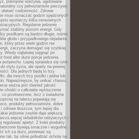
yż, pokrojone warzywa, ugotowane
t naturalny czy pełnoziarniste pieczywo
 ułatwić codzienność. Zdrowe
nie musi oznaczać godzin spędzonych
zęsto wystarczy kilka sensownych
nizacyjnych. Regularne jedzenie
ymać stabilny poziom energii. Gdy
zy posiłkami są bardzo długie, rośnie
dów głodu i przypadkowego objadania
m, który przez wiele godzin nie
ergii, zaczyna domagać się szybkiej
. Wtedy najłatwiej sięgnąć po
st food albo duże porcje jedzenia
 pośpiechu. Lepiej sprawdza się rytm
o stylu życia, ale oparty na pewnej
ości. Dla jednych będą to trzy
ki, dla innych trzy posiłki i jedna lub
ki. Najważniejsze, by unikać chaosu.
ecie ważna jest również jakość
ie chodzi o całkowite wykluczenie
, co przetworzone, lecz o świadome
zęściej na talerzu pojawiają się
ce, produkty pełnoziarniste, dobre
 i zdrowe tłuszcze, tym lepiej dla
akie jedzenie zwykle daje większą
arcza więcej składników odżywczych i
j regulować apetyt. Z kolei produkty
tworzone bywają smaczne i wygodne,
eść ich za dużo, ponieważ są
ne tak, by silnie pobudzać ochotę na