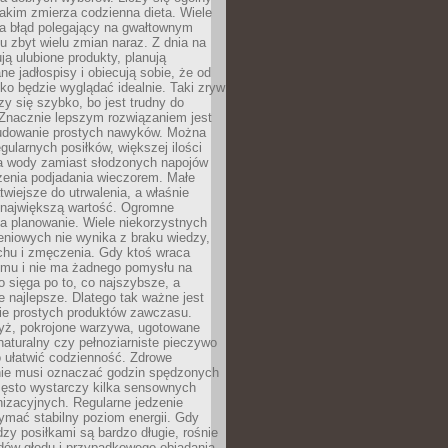
jakim zmierza codzienna dieta. Wiele
ia błąd polegający na gwałtownym
 zbyt wielu zmian naraz. Z dnia na
ują ulubione produkty, planują
e jadłospisy i obiecują sobie, że od
ko będzie wyglądać idealnie. Taki zryw
y się szybko, bo jest trudny do
 Znacznie lepszym rozwiązaniem jest
udowanie prostych nawyków. Można
gularnych posiłków, większej ilości
ia wody zamiast słodzonych napojów
zenia podjadania wieczorem. Małe
twiejsze do utrwalenia, a właśnie
 największą wartość. Ogromne
a planowanie. Wiele niekorzystnych
eniowych nie wynika z braku wiedzy,
chu i zmęczenia. Gdy ktoś wraca
omu i nie ma żadnego pomysłu na
wo sięga po to, co najszybsze, a
e najlepsze. Dlatego tak ważne jest
ie prostych produktów zawczasu.
yż, pokrojone warzywa, ugotowane
t naturalny czy pełnoziarniste pieczywo
 ułatwić codzienność. Zdrowe
nie musi oznaczać godzin spędzonych
zęsto wystarczy kilka sensownych
nizacyjnych. Regularne jedzenie
ymać stabilny poziom energii. Gdy
zy posiłkami są bardzo długie, rośnie
dów głodu i przypadkowego objadania