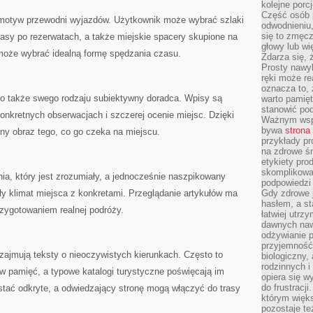
kolejne porc
Część osób p
e motyw przewodni wyjazdów. Użytkownik może wybrać szlaki
odwodnieniu,
się to zmęc
asy po rezerwatach, a także miejskie spacery skupione na
głowy lub wi
 może wybrać idealną formę spędzania czasu.
Zdarza się, 
Prosty nawy
ręki może re
oznacza to, 
 to także swego rodzaju subiektywny doradca. Wpisy są
warto pamięt
stanowić po
onkretnych obserwacjach i szczerej ocenie miejsc. Dzięki
Ważnym wspa
bywa
strona
ny obraz tego, co go czeka na miejscu.
przykłady pr
na zdrowe śn
etykiety pro
skomplikowan
nia, który jest zrozumiały, a jednocześnie naszpikowany
podpowiedzi
yły klimat miejsca z konkretami. Przeglądanie artykułów ma
Gdy zdrowe 
hasłem, a st
rzygotowaniem realnej podróży.
łatwiej utrz
dawnych naw
odżywianie 
przyjemność.
 zajmują teksty o nieoczywistych kierunkach. Często to
biologiczny, 
rodzinnych i
ą w pamięć, a typowe katalogi turystyczne poświęcają im
opiera się w
do frustracj
stać odkryte, a odwiedzający stronę mogą włączyć do trasy
którym więk
pozostaje te