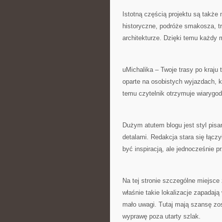
Istotną częścią projektu są takż
historyczne, podróże smakosza, tr
architekturze. Dzięki temu każdy
uMichalika – Twoje trasy po kraju
oparte na osobistych wyjazdach, k
temu czytelnik otrzymuje wiarygod
Dużym atutem blogu jest styl pisa
detalami. Redakcja stara się łącz
być inspiracją, ale jednocześnie p
Na tej stronie szczególne miejsce
właśnie takie lokalizacje zapadaj
mało uwagi. Tutaj mają szansę zo
wyprawę poza utarty szlak.