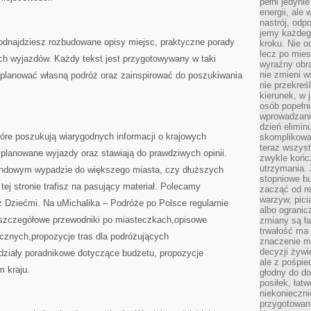
pełni jedyni
energii, ale
nastrój, odp
jemy każdeg
 odnajdziesz rozbudowane opisy miejsc, praktyczne porady
kroku. Nie o
lecz po mies
ych wyjazdów. Każdy tekst jest przygotowywany w taki
wyraźny obra
nie zmieni w
planować własną podróż oraz zainspirować do poszukiwania
nie przekreś
kierunek, w 
osób popełn
wprowadzaniu
dzień elimin
które poszukują wiarygodnych informacji o krajowych
skomplikowan
teraz wszyst
 planowane wyjazdy oraz stawiają do prawdziwych opinii.
zwykle kończ
utrzymania.
endowym wypadzie do większego miasta, czy dłuższych
stopniowe b
tej stronie trafisz na pasujący materiał. Polecamy
zacząć od re
warzyw, pic
z Dziećmi. Na uMichalika – Podróże po Polsce regularnie
albo ogranic
:szczegółowe przewodniki po miasteczkach,opisowe
zmiany są ła
trwałość ma
cznych,propozycje tras dla podróżujących
znaczenie m
decyzji żywi
 działy poradnikowe dotyczące budżetu, propozycje
ale z pośpie
 kraju.
głodny do d
posiłek, łat
niekonieczni
przygotowan