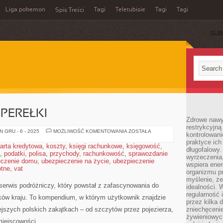
Liga pokemon
Tagi
Teletubisie
Tagi
Tagi
Spis Treści
SUB
PEREŁKI
Zdrowe nawyk
restrykcyjną 
FOTOGRAFICZNE
 GRU - 6 - 2025
MOŻLIWOŚĆ KOMENTOWANIA
ZOSTAŁA
kontrolowan
PEREŁKI
praktyce ich
arta kredytowa
,
koszty
,
księgi rachunkowe
,
księgowość
,
długofalowy.
,
podatki
,
polisa
,
przychody
,
rachunkowość
,
sprawozdanie
wyrzeczenia,
eczenie domu
,
ubezpieczenie na życie
,
ubezpieczenie
wspiera ener
otne
,
vat
organizmu pr
myślenie, ż
serwis podróżniczy, który powstał z zafascynowania do
idealności. 
regularność 
ków kraju. To kompendium, w którym użytkownik znajdzie
przez kilka 
iejszych polskich zakątkach – od szczytów przez pojezierza,
zniechęceni
żywieniowych
miejscowości.