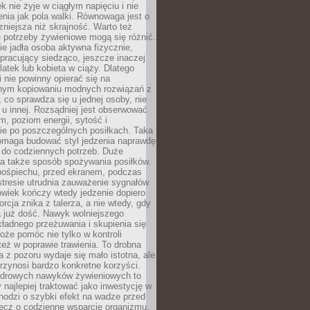
k nie żyje w ciągłym napięciu i nie
zenia jak pola walki. Równowaga jest o
zniejsza niż skrajność. Warto też
 potrzeby żywieniowe mogą się różnić.
ie jadła osoba aktywna fizycznie,
 pracujący siedząco, jeszcze inaczej
olatek lub kobieta w ciąży. Dlatego
 nie powinny opierać się na
jnym kopiowaniu modnych rozwiązań z
o, co sprawdza się u jednej osoby, nie
 u innej. Rozsądniej jest obserwować
m, poziom energii, sytość i
e po poszczególnych posiłkach. Taka
maga budować styl jedzenia naprawdę
do codziennych potrzeb. Duże
a także sposób spożywania posiłków.
pośpiechu, przed ekranem, podczas
stresie utrudnia zauważenie sygnałów
owiek kończy wtedy jedzenie dopiero
orcja znika z talerza, a nie wtedy, gdy
 już dość. Nawyk wolniejszego
kładnego przeżuwania i skupienia się
oże pomóc nie tylko w kontroli
 też w poprawie trawienia. To drobna
a z pozoru wydaje się mało istotna, ale
rzynosi bardzo konkretne korzyści.
drowych nawyków żywieniowych to
y najlepiej traktować jako inwestycję w
chodzi o szybki efekt na wadze przed
lecz o codzienne wsparcie organizmu,