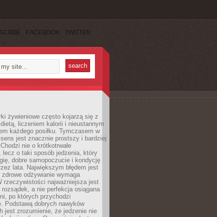
SCRIBE
FACEBOOK
TWITTER
i żywieniowe często kojarzą się z
dietą, liczeniem kalorii i nieustannym
iem każdego posiłku. Tymczasem w
 sens jest znacznie prostszy i bardziej
 Chodzi nie o krótkotrwałe
 lecz o taki sposób jedzenia, który
gię, dobre samopoczucie i kondycję
zez lata. Największym błędem jest
e zdrowe odżywianie wymaga
W rzeczywistości najważniejsza jest
i rozsądek, a nie perfekcja osiągana
dni, po których przychodzi
e. Podstawą dobrych nawyków
 jest zrozumienie, że jedzenie nie