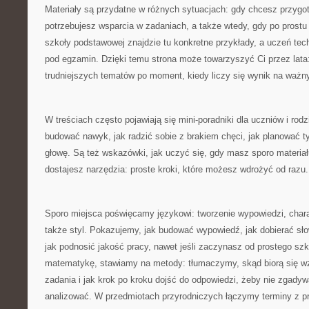
Materiały są przydatne w różnych sytuacjach: gdy chcesz przygot
potrzebujesz wsparcia w zadaniach, a także wtedy, gdy po prostu 
szkoły podstawowej znajdzie tu konkretne przykłady, a uczeń te
pod egzamin. Dzięki temu strona może towarzyszyć Ci przez lata
trudniejszych tematów po moment, kiedy liczy się wynik na waż
W treściach często pojawiają się mini-poradniki dla uczniów i ro
budować nawyk, jak radzić sobie z brakiem chęci, jak planować 
głowę. Są też wskazówki, jak uczyć się, gdy masz sporo materia
dostajesz narzędzia: proste kroki, które możesz wdrożyć od razu.
Sporo miejsca poświęcamy językowi: tworzenie wypowiedzi, chara
także styl. Pokazujemy, jak budować wypowiedź, jak dobierać sło
jak podnosić jakość pracy, nawet jeśli zaczynasz od prostego szki
matematykę, stawiamy na metody: tłumaczymy, skąd biorą się wzo
zadania i jak krok po kroku dojść do odpowiedzi, żeby nie zgady
analizować. W przedmiotach przyrodniczych łączymy terminy z pr