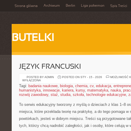
Archiwum
Berlin
Liga pokemon
Strona główna
Spis Treści
BUTELKI
JĘZYK FRANCUSKI
POSTED BY ADMIN
POSTED ON STY - 15 - 2026
MOŻLIWOŚĆ 
WYŁĄCZONA
Tagi:
badania naukowe
,
biologia
,
chemia
,
cv
,
edukacja
,
entreprene
humanistyka
,
innowacje
,
kariera
,
kursy
,
matematyka
,
nauka
,
prac
rozwój zawodowy
,
staż
,
studia
,
szkoła
,
technologie edukacyjne
,
z
To serwis edukacyjny tworzony z myślą o dzieciach z klas 1–8 or
miejsca, które przekłada teorię na praktykę, a do tego pomaga 
powtórkach, jesteś w dobrym miejscu. Treści są przygotowane ta
tych, którzy chcą nadrobić zaległości, jak i osoby, które celują 