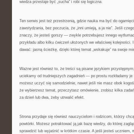
wiedza przestaje być „sucha” i robi się logiczna.
Ten serwis jest też przestrzenią, gdzie nauka ma być do ogarnięc
zawstydzania, bez poczucia, że „inni umieją, a ja nie”. Jeśli czeg
znaczy, że jesteś gorszy — zwykle potrzebujesz innego wytłuma
przykładu albo kilku ćwiczeń ułożonych we właściwej kolejności. I
dawać: jasną ścieżkę, dzięki której temat „wskakuje” na swoje mi
Ważne jest również to, że treści są pisane językiem przystępnym,
uciekamy od trudniejszych zagadnień — po prostu rozkładamy je 
możesz uczyć się samodzielnie, nawet jeśli nie masz obok kogoś
że wybierzesz temat, przeczytasz omówienie, zrobisz kilka zadań
za dzień lub dwa, żeby utrwalić efekt.
Strona przydaje się również nauczycielom i rodzicom, którzy chc
powtórki. Możesz potraktować ją jak bazę wiedzy, do której zaglą
sprawdzić lub wyjaśnić w krótkim czasie. A jeśli jesteś uczniem, 