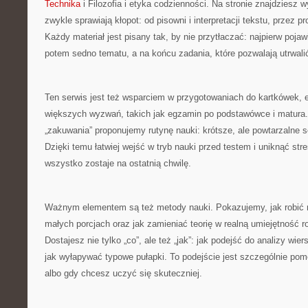
Technika
i Filozofia i etyka codzienności. Na stronie znajdziesz w
zwykle sprawiają kłopot: od pisowni i interpretacji tekstu, przez pr
Każdy materiał jest pisany tak, by nie przytłaczać: najpierw poja
potem sedno tematu, a na końcu zadania, które pozwalają utrwalić
Ten serwis jest też wsparciem w przygotowaniach do kartkówek,
większych wyzwań, takich jak egzamin po podstawówce i matura
„zakuwania” proponujemy rutynę nauki: krótsze, ale powtarzalne s
Dzięki temu łatwiej wejść w tryb nauki przed testem i uniknąć stre
wszystko zostaje na ostatnią chwilę.
Ważnym elementem są też metody nauki. Pokazujemy, jak robić no
małych porcjach oraz jak zamieniać teorię w realną umiejętność 
Dostajesz nie tylko „co”, ale też „jak”: jak podejść do analizy wie
jak wyłapywać typowe pułapki. To podejście jest szczególnie pom
albo gdy chcesz uczyć się skuteczniej.