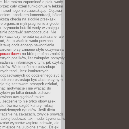
je. Nie można zapominać o piciu wody.
rzez cały dzień funkcjonuje w lekkim
 nawet tego nie zauważając. Objawia
zeniem, spadkiem koncentracji, bólem
ększą chęcią na słodkie przekąski.
że organizm myli pragnienie z głodem.
k trzymania butelki wody w zasięgu
alnie poprawić samopoczucie. Nie
że kawa czy herbata są zakazane, ale
ać, że to właśnie woda powinna
dstawę codziennego nawodnienia.
rciem przy zmianie stylu odżywiania
 poradnikowa
na której można znaleźć
ostych posiłków, list zakupów, pomysły
iadania i informacje o tym, jak czytać
duktów. Wiele osób nie potrzebuje
ych teorii, lecz konkretnych
 dopasowanych do codziennego życia.
jedzenie przestaje być abstrakcyjnym
aje się zestawem prostych działań,
ymać motywację i nie wracać do
yków po kilku dniach. Zdrowe
powinno uwzględniać także
 Jedzenie to nie tylko obowiązek
ale również część kultury, relacji
 codziennych rytuałów. Jeśli dieta
yłącznie na zakazach, zwykle prowadzi
i. Lepiej budować taki model żywienia, w
szość wyborów wspiera zdrowie, ale
ż miejsce na ulubione smaki. Dzięki