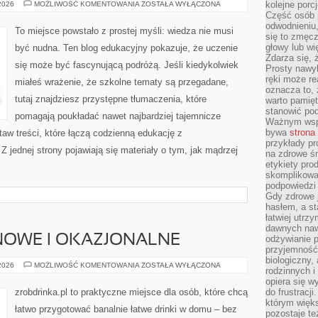
CHEMIA
kolejne porc
 2026
MOŻLIWOŚĆ KOMENTOWANIA
ZOSTAŁA WYŁĄCZONA
I
Część osób p
REAKCJE
odwodnieniu,
CHEMICZNE
To miejsce powstało z prostej myśli: wiedza nie musi
się to zmęc
głowy lub wi
być nudna. Ten blog edukacyjny pokazuje, że uczenie
Zdarza się, 
się może być fascynującą podróżą. Jeśli kiedykolwiek
Prosty nawy
ręki może re
miałeś wrażenie, że szkolne tematy są przegadane,
oznacza to, 
tutaj znajdziesz przystępne tłumaczenia, które
warto pamięt
stanowić po
pomagają poukładać nawet najbardziej tajemnicze
Ważnym wspa
bywa
strona
taw treści, które łączą codzienną edukację z
przykłady pr
 jednej strony pojawiają się materiały o tym, jak mądrzej
na zdrowe śn
etykiety pro
skomplikowan
podpowiedzi
Gdy zdrowe 
hasłem, a st
łatwiej utrz
dawnych naw
NOWE I OKAZJONALNE
odżywianie 
przyjemność.
biologiczny, 
KOKTAJLE
 2026
MOŻLIWOŚĆ KOMENTOWANIA
ZOSTAŁA WYŁĄCZONA
rodzinnych i
SEZONOWE
I
opiera się w
OKAZJONALNE
zrobdrinka.pl to praktyczne miejsce dla osób, które chcą
do frustracj
którym więk
łatwo przygotować banalnie łatwe drinki w domu – bez
pozostaje te