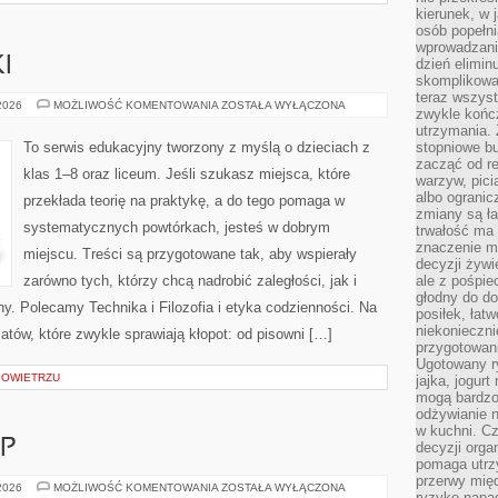
kierunek, w 
osób popełn
wprowadzaniu
I
dzień elimin
skomplikowan
teraz wszyst
JĘZYK
 2026
MOŻLIWOŚĆ KOMENTOWANIA
ZOSTAŁA WYŁĄCZONA
zwykle kończ
FRANCUSKI
utrzymania.
To serwis edukacyjny tworzony z myślą o dzieciach z
stopniowe b
zacząć od re
klas 1–8 oraz liceum. Jeśli szukasz miejsca, które
warzyw, pic
albo ogranic
przekłada teorię na praktykę, a do tego pomaga w
zmiany są ła
systematycznych powtórkach, jesteś w dobrym
trwałość ma
znaczenie m
miejscu. Treści są przygotowane tak, aby wspierały
decyzji żywi
zarówno tych, którzy chcą nadrobić zaległości, jak i
ale z pośpie
głodny do d
ny. Polecamy Technika i Filozofia i etyka codzienności. Na
posiłek, łat
niekonieczni
atów, które zwykle sprawiają kłopot: od pisowni […]
przygotowan
Ugotowany r
POWIETRZU
jajka, jogur
mogą bardzo
odżywianie 
w kuchni. C
P
decyzji orga
pomaga utrz
przerwy międ
MAMMAMIASKLEP
 2026
MOŻLIWOŚĆ KOMENTOWANIA
ZOSTAŁA WYŁĄCZONA
ryzyko napa