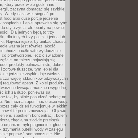
m, który przez wiele godzin nie
ergii, zaczyna domagać się szybkiej
. Wtedy najłatwiej sięgnąć po
st food albo duże porcje jedzenia
 pośpiechu. Lepiej sprawdza się rytm
o stylu życia, ale oparty na pewnej
ości. Dla jednych będą to trzy
ki, dla innych trzy posiłki i jedna lub
ki. Najważniejsze, by unikać chaosu.
ecie ważna jest również jakość
ie chodzi o całkowite wykluczenie
, co przetworzone, lecz o świadome
zęściej na talerzu pojawiają się
ce, produkty pełnoziarniste, dobre
 i zdrowe tłuszcze, tym lepiej dla
akie jedzenie zwykle daje większą
arcza więcej składników odżywczych i
j regulować apetyt. Z kolei produkty
tworzone bywają smaczne i wygodne,
eść ich za dużo, ponieważ są
ne tak, by silnie pobudzać ochotę na
je. Nie można zapominać o piciu wody.
rzez cały dzień funkcjonuje w lekkim
 nawet tego nie zauważając. Objawia
zeniem, spadkiem koncentracji, bólem
ększą chęcią na słodkie przekąski.
że organizm myli pragnienie z głodem.
k trzymania butelki wody w zasięgu
alnie poprawić samopoczucie. Nie