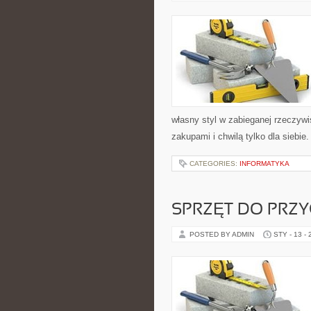
własny styl w zabieganej rzeczyw
zakupami i chwilą tylko dla sieb
CATEGORIES:
INFORMATYKA
SPRZĘT DO PRZ
POSTED BY ADMIN
STY - 13 -