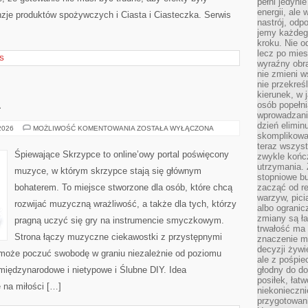
pełni jedyni
energii, ale
je produktów spożywczych i Ciasta i Ciasteczka. Serwis
nastrój, odp
jemy każdeg
kroku. Nie o
lecz po mies
S
wyraźny obra
nie zmieni w
nie przekreś
kierunek, w 
A
osób popełn
wprowadzaniu
dzień elimin
ŚLUB
 2026
MOŻLIWOŚĆ KOMENTOWANIA
ZOSTAŁA WYŁĄCZONA
skomplikowan
I
EKOLOGIA
teraz wszyst
Śpiewające Skrzypce to online’owy portal poświęcony
zwykle kończ
utrzymania.
muzyce, w którym skrzypce stają się głównym
stopniowe b
bohaterem. To miejsce stworzone dla osób, które chcą
zacząć od re
warzyw, pic
rozwijać muzyczną wrażliwość, a także dla tych, którzy
albo ogranic
zmiany są ła
pragną uczyć się gry na instrumencie smyczkowym.
trwałość ma
Strona łączy muzyczne ciekawostki z przystępnymi
znaczenie m
decyzji żywi
 może poczuć swobodę w graniu niezależnie od poziomu
ale z pośpie
iędzynarodowe i nietypowe i Ślubne DIY. Idea
głodny do d
posiłek, łat
 na miłości […]
niekonieczni
przygotowan