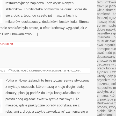
temu człowie
restauracyjnego zaplecza i bez wyszukanych
traktuje jed
składników. To biblioteka pomysłów na drinki, które da
wiele skutec
pamiętać, że
się zrobić z tego, co często już masz w kuchni:
Inaczej będz
mikserów, dosładzaczy, dodatków i kostek lodu. Strona
inaczej ktoś
senior, nast
anie smaków było proste, a efekt końcowy wyglądał jak z
dobre nawyki
bezrefleksy
: Piwo i browarnictwo […]
internetu. T
musi działać
SJONALNA
swój organiz
samopoczuci
uważność po
dopasowany 
znaczenie m
Jedzenie w 
pracy lub w 
PODRÓŻE
 2026
MOŻLIWOŚĆ KOMENTOWANIA
ZOSTAŁA WYŁĄCZONA
sytości. Czł
SOLO
wtedy, gdy p
organizm ma
Polka w Nowej Zelandii to turystyczny serwis stworzony
jedzenia, do
z myślą o osobach, które marzą o kraju długiej białej
na posiłku m
apetytu, ale
chmury, planują podróż do kraju kangurów albo po
zmiana, któr
prostu chcą oglądać świat w rytmie zachwytu. To
w praktyce p
Budowanie z
miejsce, gdzie praktyczne porady spotykają się z
proces, któr
siebie. Nie 
relacjami z drogi, a zwykłe „zwiedzanie” zamienia się w
wakacjami, 