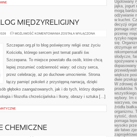
Ugotowany r
YWNE
jajka, jogur
mogą bardzo
odżywianie 
w kuchni. C
ALOG MIĘDZYRELIGIJNY
decyzji orga
pomaga utrz
przerwy międ
EKUMENIZM
 2026
MOŻLIWOŚĆ KOMENTOWANIA
ZOSTAŁA WYŁĄCZONA
I
ryzyko napa
DIALOG
się. Organiz
MIĘDZYRELIGIJNY
Szczepan.org.pl to blog poświęcony religii oraz życiu
otrzymuje en
rekompensaty
Kościoła, którego sercem jest temat parafii św.
słodycze, fa
Szczepana. To miejsce powstało dla osób, które chcą
spożywane w
dopasowany d
lepiej zrozumieć codzienność wiary: od ciszy serca,
przewidywaln
przez celebrację, aż po duchowe umocnienie. Strona
większe posił
dwie przekąs
łączy pamięć pokoleń z przystępną narracją, dzięki
W zdrowej di
produktów. N
osób głęboko zaangażowanych, jak i do tych, którzy dopiero
wszystkiego
logia i filozofia chrześcijańska i Ikony, obrazy i sztuka […]
wybory. Im c
warzywa, owo
źródła białka
EMATYCZNE
organizmu. T
sytość, dost
pomaga lepie
wysoko prze
JE CHEMICZNE
ale łatwo zj
zaprojektowa