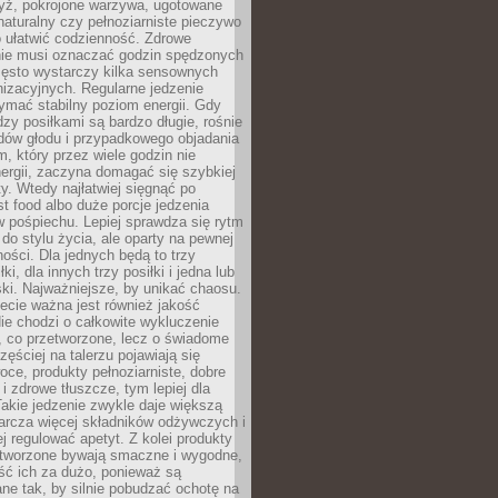
yż, pokrojone warzywa, ugotowane
t naturalny czy pełnoziarniste pieczywo
 ułatwić codzienność. Zdrowe
nie musi oznaczać godzin spędzonych
zęsto wystarczy kilka sensownych
nizacyjnych. Regularne jedzenie
ymać stabilny poziom energii. Gdy
zy posiłkami są bardzo długie, rośnie
dów głodu i przypadkowego objadania
m, który przez wiele godzin nie
ergii, zaczyna domagać się szybkiej
. Wtedy najłatwiej sięgnąć po
st food albo duże porcje jedzenia
 pośpiechu. Lepiej sprawdza się rytm
o stylu życia, ale oparty na pewnej
ości. Dla jednych będą to trzy
ki, dla innych trzy posiłki i jedna lub
ki. Najważniejsze, by unikać chaosu.
ecie ważna jest również jakość
ie chodzi o całkowite wykluczenie
, co przetworzone, lecz o świadome
zęściej na talerzu pojawiają się
ce, produkty pełnoziarniste, dobre
 i zdrowe tłuszcze, tym lepiej dla
akie jedzenie zwykle daje większą
arcza więcej składników odżywczych i
j regulować apetyt. Z kolei produkty
tworzone bywają smaczne i wygodne,
eść ich za dużo, ponieważ są
ne tak, by silnie pobudzać ochotę na