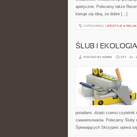
apetyczne. Polecamy także Recenz
kieruje się ideą, że dobre […]
CATEGORIES:
LIFESTYLE & RELAK
ŚLUB I EKOLOGI
POSTED BY ADMIN
STY - 21 -
poradami, dzięki czemu czytelnik
zaawansowania. Polecamy Śluby m
Śpiewających Skrzypiec opiera się