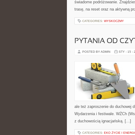
świadome podróżowanie. Znajdzies
trasę, na reset oraz na aktywną p
CATEGORIES:
WYSKOCZMY
PYTANIA OD CZ
POSTED BY ADMIN
STY - 15 -
ale też zaproszenie do duchowej d
Wydarzenia i festiwale. WŻCh (Ws
z duchowością ignacjańską. […]
CATEGORIES:
EKO ŻYCIE I ENERG