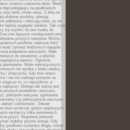
jakim zmierza codzienna dieta. Wiele
ia błąd polegający na gwałtownym
 zbyt wielu zmian naraz. Z dnia na
ują ulubione produkty, planują
e jadłospisy i obiecują sobie, że od
ko będzie wyglądać idealnie. Taki zryw
y się szybko, bo jest trudny do
 Znacznie lepszym rozwiązaniem jest
udowanie prostych nawyków. Można
gularnych posiłków, większej ilości
ia wody zamiast słodzonych napojów
zenia podjadania wieczorem. Małe
twiejsze do utrwalenia, a właśnie
 największą wartość. Ogromne
a planowanie. Wiele niekorzystnych
eniowych nie wynika z braku wiedzy,
chu i zmęczenia. Gdy ktoś wraca
omu i nie ma żadnego pomysłu na
wo sięga po to, co najszybsze, a
e najlepsze. Dlatego tak ważne jest
ie prostych produktów zawczasu.
yż, pokrojone warzywa, ugotowane
t naturalny czy pełnoziarniste pieczywo
 ułatwić codzienność. Zdrowe
nie musi oznaczać godzin spędzonych
zęsto wystarczy kilka sensownych
nizacyjnych. Regularne jedzenie
ymać stabilny poziom energii. Gdy
zy posiłkami są bardzo długie, rośnie
dów głodu i przypadkowego objadania