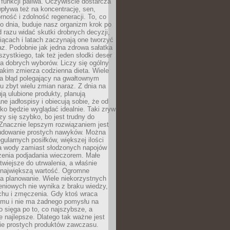
e funkcji paliwa. Oczywiście dostarcza
 wpływa też na koncentrację, sen,
orność i zdolność regeneracji. To, co
o dnia, buduje nasz organizm krok po
d razu widać skutki drobnych decyzji,
iącach i latach zaczynają one tworzyć
z. Podobnie jak jedna zdrowa sałatka
szystkiego, tak też jeden słodki deser
la dobrych wyborów. Liczy się ogólny
jakim zmierza codzienna dieta. Wiele
ia błąd polegający na gwałtownym
 zbyt wielu zmian naraz. Z dnia na
ują ulubione produkty, planują
e jadłospisy i obiecują sobie, że od
ko będzie wyglądać idealnie. Taki zryw
y się szybko, bo jest trudny do
 Znacznie lepszym rozwiązaniem jest
udowanie prostych nawyków. Można
gularnych posiłków, większej ilości
ia wody zamiast słodzonych napojów
zenia podjadania wieczorem. Małe
twiejsze do utrwalenia, a właśnie
 największą wartość. Ogromne
a planowanie. Wiele niekorzystnych
eniowych nie wynika z braku wiedzy,
chu i zmęczenia. Gdy ktoś wraca
omu i nie ma żadnego pomysłu na
wo sięga po to, co najszybsze, a
e najlepsze. Dlatego tak ważne jest
ie prostych produktów zawczasu.