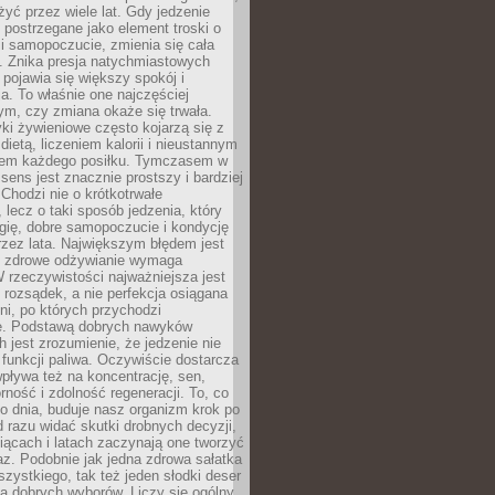
żyć przez wiele lat. Gdy jedzenie
postrzegane jako element troski o
 i samopoczucie, zmienia się cała
. Znika presja natychmiastowych
a pojawia się większy spokój i
. To właśnie one najczęściej
ym, czy zmiana okaże się trwała.
i żywieniowe często kojarzą się z
dietą, liczeniem kalorii i nieustannym
iem każdego posiłku. Tymczasem w
 sens jest znacznie prostszy i bardziej
 Chodzi nie o krótkotrwałe
 lecz o taki sposób jedzenia, który
gię, dobre samopoczucie i kondycję
zez lata. Największym błędem jest
e zdrowe odżywianie wymaga
W rzeczywistości najważniejsza jest
i rozsądek, a nie perfekcja osiągana
dni, po których przychodzi
e. Podstawą dobrych nawyków
 jest zrozumienie, że jedzenie nie
e funkcji paliwa. Oczywiście dostarcza
 wpływa też na koncentrację, sen,
orność i zdolność regeneracji. To, co
o dnia, buduje nasz organizm krok po
d razu widać skutki drobnych decyzji,
iącach i latach zaczynają one tworzyć
z. Podobnie jak jedna zdrowa sałatka
szystkiego, tak też jeden słodki deser
la dobrych wyborów. Liczy się ogólny