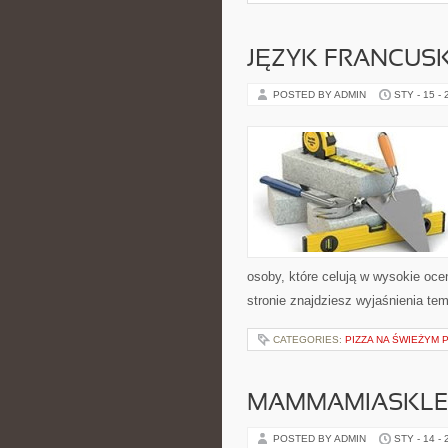
JĘZYK FRANCUSK
POSTED BY ADMIN
STY - 15 -
osoby, które celują w wysokie oce
stronie znajdziesz wyjaśnienia tem
CATEGORIES:
PIZZA NA ŚWIEŻYM 
MAMMAMIASKLE
POSTED BY ADMIN
STY - 14 -