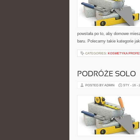
powstała po to, aby domowe miesz
baru. Polecamy takie kategorie jak
CATEGORIES:
KOSMETYKA PROFE
PODRÓŻE SOLO
POSTED BY ADMIN
STY - 16 -