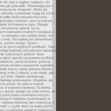
k nie żyje w ciągłym napięciu i nie
zenia jak pola walki. Równowaga jest o
zniejsza niż skrajność. Warto też
 potrzeby żywieniowe mogą się różnić.
ie jadła osoba aktywna fizycznie,
 pracujący siedząco, jeszcze inaczej
olatek lub kobieta w ciąży. Dlatego
 nie powinny opierać się na
jnym kopiowaniu modnych rozwiązań z
o, co sprawdza się u jednej osoby, nie
 u innej. Rozsądniej jest obserwować
m, poziom energii, sytość i
e po poszczególnych posiłkach. Taka
maga budować styl jedzenia naprawdę
do codziennych potrzeb. Duże
a także sposób spożywania posiłków.
pośpiechu, przed ekranem, podczas
stresie utrudnia zauważenie sygnałów
owiek kończy wtedy jedzenie dopiero
orcja znika z talerza, a nie wtedy, gdy
 już dość. Nawyk wolniejszego
kładnego przeżuwania i skupienia się
oże pomóc nie tylko w kontroli
 też w poprawie trawienia. To drobna
a z pozoru wydaje się mało istotna, ale
rzynosi bardzo konkretne korzyści.
drowych nawyków żywieniowych to
y najlepiej traktować jako inwestycję w
chodzi o szybki efekt na wadze przed
lecz o codzienne wsparcie organizmu,