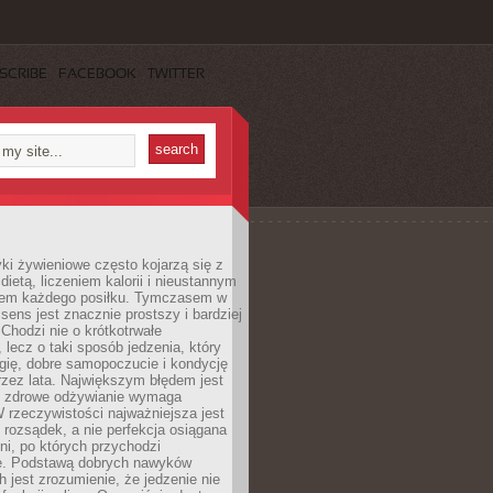
SCRIBE
FACEBOOK
TWITTER
i żywieniowe często kojarzą się z
dietą, liczeniem kalorii i nieustannym
iem każdego posiłku. Tymczasem w
 sens jest znacznie prostszy i bardziej
 Chodzi nie o krótkotrwałe
 lecz o taki sposób jedzenia, który
gię, dobre samopoczucie i kondycję
zez lata. Największym błędem jest
e zdrowe odżywianie wymaga
W rzeczywistości najważniejsza jest
i rozsądek, a nie perfekcja osiągana
dni, po których przychodzi
e. Podstawą dobrych nawyków
 jest zrozumienie, że jedzenie nie