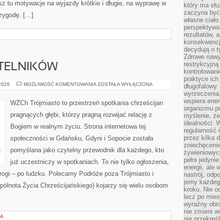
z tu motywacje na wyjazdy krótkie i długie, na wyprawę w
który ma słu
zaczyna być 
rzygodę. […]
własne ciało
perspektywa
rezultatów, 
konsekwencja
decydują o t
Zdrowe nawyk
restrykcyjną 
YTELNIKÓW
kontrolowan
praktyce ich
PYTANIA
 2026
MOŻLIWOŚĆ KOMENTOWANIA
ZOSTAŁA WYŁĄCZONA
długofalowy.
OD
wyrzeczenia,
CZYTELNIKÓW
wspiera ener
WŻCh Trójmiasto to przestrzeń spotkania chrześcijan
organizmu pr
pragnących głębi, którzy pragną rozwijać relację z
myślenie, ż
idealności. 
Bogiem w realnym życiu. Strona internetowa tej
regularność 
przez kilka 
społeczności w Gdańsku, Gdyni i Sopocie została
zniechęceni
pomyślana jako czytelny przewodnik dla każdego, kto
żywieniowych
pełni jedyni
już uczestniczy w spotkaniach. To nie tylko ogłoszenia,
energii, ale
rogi – po ludzku. Polecamy Podróże poza Trójmiasto i
nastrój, odp
jemy każdeg
pólnota Życia Chrześcijańskiego) kojarzy się wielu osobom
kroku. Nie o
lecz po mies
wyraźny obra
nie zmieni w
IA
nie przekreś