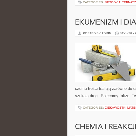
CATEGORIES:
METODY ALTERNAT
EKUMENIZM I DI
POSTED BY ADMIN
STY - 20 -
czemu treści trafiają zarówno do 
szukają drogi. Polecamy także: Teo
CATEGORIES:
CIEKAWOSTKI MAT
CHEMIA I REAKC