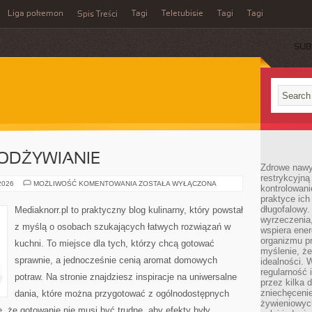
Liga pokemon
Tagi
Teletubisie
Tagi
Tagi
Spis Treści
SUB
 ODŻYWIANIE
Zdrowe nawyk
restrykcyjną 
DIETA
 2026
MOŻLIWOŚĆ KOMENTOWANIA
ZOSTAŁA WYŁĄCZONA
kontrolowan
I
praktyce ich
ZDROWE
ODŻYWIANIE
długofalowy.
Mediaknorr.pl to praktyczny blog kulinarny, który powstał
wyrzeczenia,
z myślą o osobach szukających łatwych rozwiązań w
wspiera ener
organizmu pr
kuchni. To miejsce dla tych, którzy chcą gotować
myślenie, ż
sprawnie, a jednocześnie cenią aromat domowych
idealności. 
regularność 
potraw. Na stronie znajdziesz inspiracje na uniwersalne
przez kilka 
zniechęceni
dania, które można przygotować z ogólnodostępnych
żywieniowych
e, że gotowanie nie musi być trudne, aby efekty były