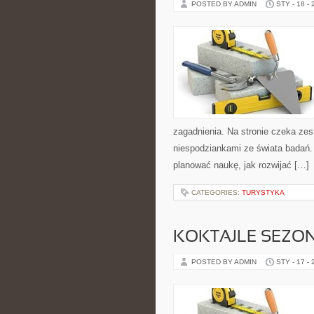
POSTED BY ADMIN
STY - 18 -
zagadnienia. Na stronie czeka zes
niespodziankami ze świata badań. Z
planować naukę, jak rozwijać […]
CATEGORIES:
TURYSTYKA
KOKTAJLE SEZO
POSTED BY ADMIN
STY - 17 -