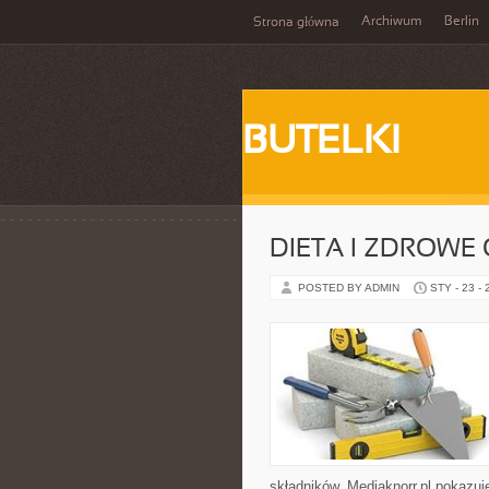
Archiwum
Berlin
Strona główna
BUTELKI
DIETA I ZDROWE
POSTED BY ADMIN
STY - 23 -
składników. Mediaknorr.pl pokazuj