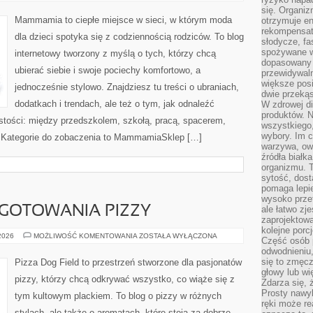
się. Organiz
Mammamia to ciepłe miejsce w sieci, w którym moda
otrzymuje en
rekompensaty
dla dzieci spotyka się z codziennością rodziców. To blog
słodycze, fa
spożywane w
internetowy tworzony z myślą o tych, którzy chcą
dopasowany d
ubierać siebie i swoje pociechy komfortowo, a
przewidywaln
większe posił
jednocześnie stylowo. Znajdziesz tu treści o ubraniach,
dwie przekąs
dodatkach i trendach, ale też o tym, jak odnaleźć
W zdrowej di
produktów. N
istości: między przedszkolem, szkołą, pracą, spacerem,
wszystkiego
wybory. Im c
ie. Kategorie do zobaczenia to MammamiaSklep […]
warzywa, owo
źródła białka
organizmu. T
sytość, dost
pomaga lepie
wysoko prze
YGOTOWANIA PIZZY
ale łatwo zj
zaprojektowa
kolejne porc
SPRZĘT
 2026
MOŻLIWOŚĆ KOMENTOWANIA
ZOSTAŁA WYŁĄCZONA
Część osób p
DO
odwodnieniu,
PRZYGOTOWANIA
PIZZY
się to zmęc
Pizza Dog Field to przestrzeń stworzone dla pasjonatów
głowy lub wi
pizzy, którzy chcą odkrywać wszystko, co wiąże się z
Zdarza się, 
Prosty nawy
tym kultowym plackiem. To blog o pizzy w różnych
ręki może re
stylach, ale także o aromatach, które stoją za dobrze