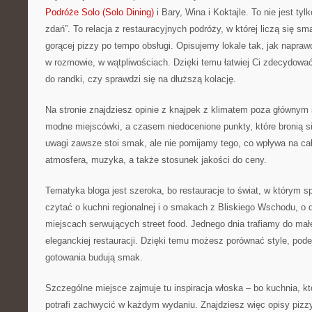
Podróże Solo (Solo Dining)
i Bary, Wina i Koktajle. To nie jest tyl
zdań”. To relacja z restauracyjnych podróży, w której liczą się s
gorącej pizzy po tempo obsługi. Opisujemy lokale tak, jak napraw
w rozmowie, w wątpliwościach. Dzięki temu łatwiej Ci zdecydowa
do randki, czy sprawdzi się na dłuższą kolację.
Na stronie znajdziesz opinie z knajpek z klimatem poza głównym
modne miejscówki, a czasem niedocenione punkty, które bronią 
uwagi zawsze stoi smak, ale nie pomijamy tego, co wpływa na ca
atmosfera, muzyka, a także stosunek jakości do ceny.
Tematyka bloga jest szeroka, bo restauracje to świat, w którym s
czytać o kuchni regionalnej i o smakach z Bliskiego Wschodu, o 
miejscach serwujących street food. Jednego dnia trafiamy do małe
eleganckiej restauracji. Dzięki temu możesz porównać style, podejś
gotowania budują smak.
Szczególne miejsce zajmuje tu inspiracja włoska – bo kuchnia, kt
potrafi zachwycić w każdym wydaniu. Znajdziesz więc opisy piz