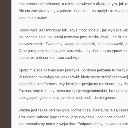
makaronów od carbonary, a także opowieści o oliwie, o tym, jak r
Ale nie zamykamy się w jednym kierunku – bo apetyt nie zna granic
pełen kontrastów.
Każdy wpis jest tworzony tak, abyś mógł poczuć, jak wygląda wiz
jak pachnie sala, jak brzmi rozmowa przy stoliku obok, i co dzieje 
pierwsze danie. Zwracamy uwagę na składniki, na sezonowość, a
Opisujemy, czy kuchnia jest wyrazista, czy dania są przyprawio
charakter, a deser zostawia zachwyt.
Sporo miejsca poświęcamy praktyce, bo dobre jedzenie to nie tylk
W tekstach pojawiają się wskazówki: kiedy warto zrobić rezerwację
najbardziej komfortowo, czy lokal jest przyjazny rodzinom, czy da
Zaznaczamy też, czy menu ma opcje wegetariańskie, bez produk
unikających glutenu oraz jak lokal podchodzi do alergenów.
Ważna jest także perspektywa podróżnicza. Restauracje są częs
zrozumieć miasto: jego tempo, jego zwyczaje, jego codzienność. 
gastronomiczny notes z wyjazdów. Podpowiadamy, co warto zam