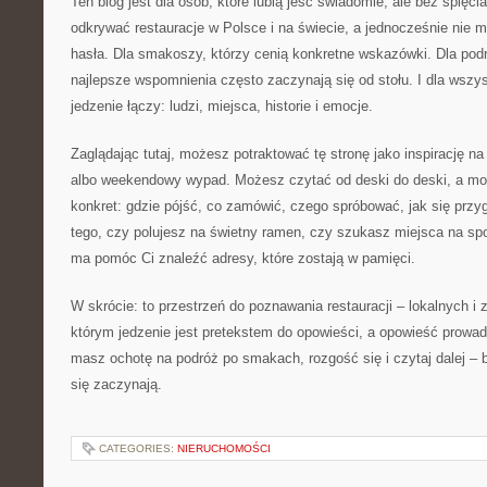
Ten blog jest dla osób, które lubią jeść świadomie, ale bez spięci
odkrywać restauracje w Polsce i na świecie, a jednocześnie nie 
hasła. Dla smakoszy, którzy cenią konkretne wskazówki. Dla podr
najlepsze wspomnienia często zaczynają się od stołu. I dla wszys
jedzenie łączy: ludzi, miejsca, historie i emocje.
Zaglądając tutaj, możesz potraktować tę stronę jako inspirację na
albo weekendowy wypad. Możesz czytać od deski do deski, a m
konkret: gdzie pójść, co zamówić, czego spróbować, jak się przy
tego, czy polujesz na świetny ramen, czy szukasz miejsca na spo
ma pomóc Ci znaleźć adresy, które zostają w pamięci.
W skrócie: to przestrzeń do poznawania restauracji – lokalnych i
którym jedzenie jest pretekstem do opowieści, a opowieść prowadzi
masz ochotę na podróż po smakach, rozgość się i czytaj dalej – b
się zaczynają.
CATEGORIES:
NIERUCHOMOŚCI