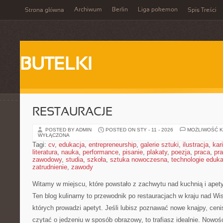
Archiwum
Berlin
Liga pokemon
Strona główna
Spis Treści
BUTELKI
RESTAURACJE
POSTED BY ADMIN
POSTED ON STY - 11 - 2026
MOŻLIWOŚĆ 
WYŁĄCZONA
Tagi:
cv
,
edukacja
,
entrepreneurship
,
galerie sztuki
,
ilustracja
,
kar
literatura
,
nauka
,
performance
,
pisanie
,
plakaty
,
poezja
,
praca
,
pr
zawodowy
,
studia
,
szkoła
,
sztuka nowoczesna
,
technologie eduk
zatrudnienie
,
zawody
Witamy w miejscu, które powstało z zachwytu nad kuchnią i apet
Ten blog kulinarny to przewodnik po restauracjach w kraju nad Wi
których prowadzi apetyt. Jeśli lubisz poznawać nowe knajpy, ceni
czytać o jedzeniu w sposób obrazowy, to trafiasz idealnie. Nowośc