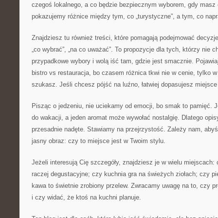
czegoś lokalnego, a co będzie bezpiecznym wyborem, gdy masz
pokazujemy różnice między tym, co „turystyczne”, a tym, co napr
Znajdziesz tu również treści, które pomagają podejmować decyzje: 
„co wybrać”, „na co uważać”. To propozycje dla tych, którzy nie c
przypadkowe wybory i wolą iść tam, gdzie jest smacznie. Pojawiaj
bistro vs restauracja, bo czasem różnica tkwi nie w cenie, tylko 
szukasz. Jeśli chcesz pójść na luźno, łatwiej dopasujesz miejsce 
Pisząc o jedzeniu, nie uciekamy od emocji, bo smak to pamięć. J
do wakacji, a jeden aromat może wywołać nostalgię. Dlatego opis
przesadnie nadęte. Stawiamy na przejrzystość. Zależy nam, abyś 
jasny obraz: czy to miejsce jest w Twoim stylu.
Jeżeli interesują Cię szczegóły, znajdziesz je w wielu miejscach: 
raczej degustacyjne; czy kuchnia gra na świeżych ziołach; czy pi
kawa to świetnie zrobiony przelew. Zwracamy uwagę na to, czy p
i czy widać, że ktoś na kuchni planuje.