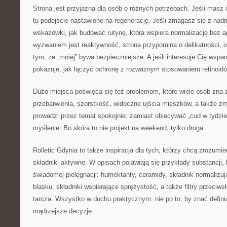
Strona jest przyjazna dla osób o różnych potrzebach. Jeśli masz
tu podejście nastawione na regenerację. Jeśli zmagasz się z nad
wskazówki, jak budować rutynę, która wspiera normalizację bez ag
wyzwaniem jest reaktywność, strona przypomina o delikatności, o b
tym, że „mniej” bywa bezpieczniejsze. A jeśli interesuje Cię wspar
pokazuje, jak łączyć ochronę z rozważnym stosowaniem retinoidó
Dużo miejsca poświęca się też problemom, które wiele osób zna 
przebarwienia, szorstkość, widoczne ujścia mieszków, a także z
prowadzi przez temat spokojnie: zamiast obiecywać „cud w tydzie
myślenie. Bo skóra to nie projekt na weekend, tylko droga.
Rolletic Gdynia to także inspiracja dla tych, którzy chcą zrozumi
składniki aktywne. W opisach pojawiają się przykłady substancji,
świadomej pielęgnacji: humektanty, ceramidy, składnik normalizu
blasku, składniki wspierające sprężystość, a także filtry przeciw
tarcza. Wszystko w duchu praktycznym: nie po to, by znać defini
mądrzejsze decyzje.