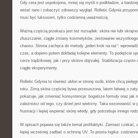
Gdy cera jest uspokojona, mniej się myśli o podkładzie, a bardziej
wstać rano i zobaczyć zdrowszy wygląd. Rolletic Gdynia przypomi
musi być luksusem, tylko codzienną uważnością.
Ważną częścią przekazu jest też rozsądek: skóra nie lubi skrajn
złuszczanie, ciągłe zmiany kosmetyków, „testowanie wszystkiego 
chaosu. Strona zachęca do metody „jeden krok na raz”: wprowad
czas, a dopiero potem dokładaj kolejne elementy. To podejście s
cerze trądzikowej, jak i przy skórze dojrzałej. Stabilizacja często 
ciągłe eksperymenty.
Rolletic Gdynia to również ukłon w stronę osób, które chcą pielę
roku. Zimą skóra częściej bywa przesuszona, latem łatwiej o zaty
pokazuje, jak zmieniać konsystencje: bogatsze formuły oraz jak 
zależności od tego, czy dzień jest wietrzny. Taka sezonowość w 
frustracji i lepiej wspierać skórę wtedy, gdy potrzebuje innego ro
W opisach pojawia się także temat profilaktyki. Zamiast czekać, 
lepiej wcześniej zadbać o ochronę UV. To prosta logika: codzienne