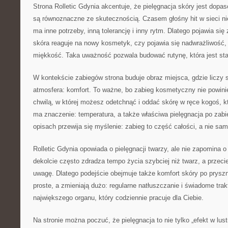
Strona Rolletic Gdynia akcentuje, że pielęgnacja skóry jest dopa
są równoznaczne ze skutecznością. Czasem głośny hit w sieci ni
ma inne potrzeby, inną tolerancję i inny rytm. Dlatego pojawia się
skóra reaguje na nowy kosmetyk, czy pojawia się nadwrażliwość,
miękkość. Taka uważność pozwala budować rutynę, która jest sta
W kontekście zabiegów strona buduje obraz miejsca, gdzie liczy s
atmosfera: komfort. To ważne, bo zabieg kosmetyczny nie powinie
chwilą, w której możesz odetchnąć i oddać skórę w ręce kogoś, k
ma znaczenie: temperatura, a także właściwa pielęgnacja po zabi
opisach przewija się myślenie: zabieg to część całości, a nie sa
Rolletic Gdynia opowiada o pielęgnacji twarzy, ale nie zapomina o
dekolcie często zdradza tempo życia szybciej niż twarz, a przec
uwagę. Dlatego podejście obejmuje także komfort skóry po pryszni
proste, a zmieniają dużo: regularne natłuszczanie i świadome trak
największego organu, który codziennie pracuje dla Ciebie.
Na stronie można poczuć, że pielęgnacja to nie tylko „efekt w lus