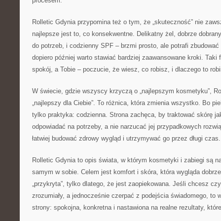
procesem.
Rolletic Gdynia przypomina też o tym, że „skuteczność” nie za
najlepsze jest to, co konsekwentne. Delikatny żel, dobrze dobran
do potrzeb, i codzienny SPF – brzmi prosto, ale potrafi zbudowa
dopiero później warto stawiać bardziej zaawansowane kroki. Taki
spokój, a Tobie – poczucie, że wiesz, co robisz, i dlaczego to robi
W świecie, gdzie wszyscy krzyczą o „najlepszym kosmetyku”, Rol
„najlepszy dla Ciebie”. To różnica, która zmienia wszystko. Bo pie
tylko praktyka: codzienna. Strona zachęca, by traktować skórę jak
odpowiadać na potrzeby, a nie narzucać jej przypadkowych rozwi
łatwiej budować zdrowy wygląd i utrzymywać go przez długi czas.
Rolletic Gdynia to opis świata, w którym kosmetyki i zabiegi są n
samym w sobie. Celem jest komfort i skóra, która wygląda dobrze 
„przykryta”, tylko dlatego, że jest zaopiekowana. Jeśli chcesz cz
zrozumiały, a jednocześnie czerpać z podejścia świadomego, to wł
strony: spokojna, konkretna i nastawiona na realne rezultaty, któr