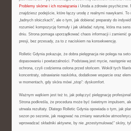
Problemy skórne i ich rozwiązania
i Uroda a zdrowie psychiczne. N
znajdziesz podejście, które łączy urodę z realnymi nawykami. To n
„ładnych słoiczkach”, ale o tym, jak dobierać preparaty do indywid
rozumieć kompozycję formuły i jak układać rutynę, która ma sens
dniu. Strona pomaga uporządkować chaos informacji i zamienić g
presji, bez przesady, za to z naciskiem na konsekwencję.
Rolletic Gdynia pokazuje, że dobra pielęgnacja nie polega na setc
dopasowaniu i powtarzalności. Podstawą jest mycie, następnie wz
ochrona, czyli codzienna osłona przed słońcem. Wokół tych filaró
koncentraty, odnawianie naskórka, dodatkowe wsparcie oraz elem
w momentach, gdy skóra mówi „stop”: dyskomfort.
Ważnym wątkiem jest też to, jak połączyć pielęgnację profesjona
Strona podkreśla, że procedura może być świetnym impulsem, ale
utrwala rezultaty. Dlatego Rolletic Gdynia opowiada o tym, jak pl
sezon po sezonie, jak reagować na zmiany warunków atmosferycz
wprowadzać składniki aktywne, by nie „przestymulować” skóry, tyl