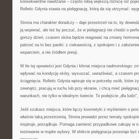
konsekwentne nawilżanie – często robią większą różnicę niż poje
Rolletic Gdynia stawia na pielęgnację, którą da się utrzymać: wy
Strona ma charakter doradczy – daje przestrzeń na to, by dowiedzie
ją wspierać, ale też by poczuć, że w pielęgnacji nie chodzi o per
gorszy dzień, czasem skóra będzie reagować na zmiany hormonal
patrzeć na to bez paniki: z ciekawością, z spokojem i z założeni
wsparciem, a nie źródłem presji.
W tle tej opowieści jest Gdynia i klimat miejsca nadmorskiego: 
wpływać na kondycję skóry, wysuszać, uwrażliwiać, a czasem p
ściągnięcia. Rolletic Gdynia wpisuje się w potrzeby osób, które ż
zewnątrz, pracują w ruchu lub przy ekranie, i chcą mieć pielęgnacj
warunkach, nie tylko w idealnym świecie. To podejście „dla ludzi”, 
Jeśli szukasz miejsca, które łączy kosmetyki z myśleniem o proce
właśnie taką przestrzenią. Strona prowadzi przez tematy spokojnie
inspiruje, porządkuje. Pomaga zamienić przypadkowe zakupy w r
testowanie w mądre wybory. W efekcie pielęgnacja przestaje być ru