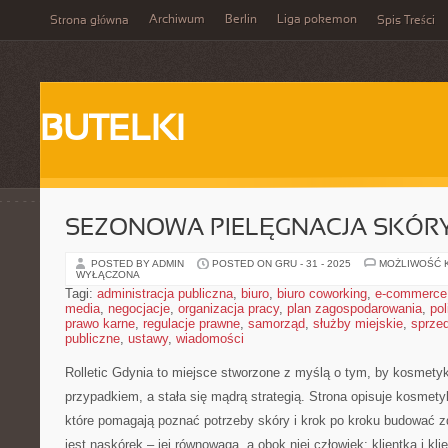
Archiwum
Berlin
Liga pokemon
Strona główna
Spis Treści
BUTELKI
SEZONOWA PIELĘGNACJA SKÓR
POSTED BY ADMIN
POSTED ON GRU - 31 - 2025
MOŻLIWOŚĆ 
WYŁĄCZONA
Tagi:
administracja publiczna
,
biuro
,
biuro coworking
,
e-commerce
media
,
negocjacje
,
organizacja pracy
,
plan zagospodarowania
,
pol
prawo karne
,
regulacje prawne
,
samorząd
,
służby miejskie
,
sprze
publiczne
,
ustawy
,
wiadomości
Rolletic Gdynia to miejsce stworzone z myślą o tym, by kosmetyk
przypadkiem, a stała się mądrą strategią. Strona opisuje kosmety
które pomagają poznać potrzeby skóry i krok po kroku budować 
jest naskórek – jej równowaga, a obok niej człowiek: klientka i kl