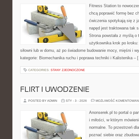
Fitness Station to nowoczes
chcą poprawić formę bez c
ćwiczenia spotykają się z 
napęd jest traktowana tak 
Strona powstała z myślą o 
użytkownika krok po kroku:
siłowni lub w domu, aż po świadome budowanie mocy, mięśni i w
kategorie: Biomechanika ruchu i poprawa techniki i Kalistenika – 
CATEGORIES:
STANY ZJEDNOCZONE
FLIRT I UWODZENIE
POSTED BY ADMIN
STY - 3 - 2026
MOŻLIWOŚĆ KOMENTOWAN
Anonserek.pl to portal o pa
i miłości, w którym mówieni
normalne. To przestrzeń dla
poznać siebie oraz zbudowa