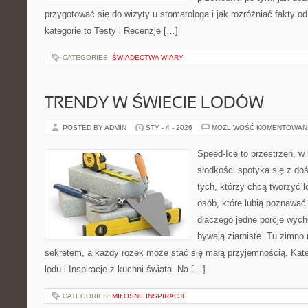
przygotować się do wizyty u stomatologa i jak rozróżniać fakty o
kategorie to Testy i Recenzje […]
CATEGORIES:
ŚWIADECTWA WIARY
TRENDY W ŚWIECIE LODÓW
POSTED BY ADMIN
STY - 4 - 2026
MOŻLIWOŚĆ KOMENTOWAN
Speed-Ice to przestrzeń, w
słodkości spotyka się z do
tych, którzy chcą tworzyć l
osób, które lubią poznawać
dlaczego jedne porcje wych
bywają ziarniste. Tu zimno 
sekretem, a każdy rożek może stać się małą przyjemnością. Kat
lodu i Inspiracje z kuchni świata. Na […]
CATEGORIES:
MIŁOSNE INSPIRACJE