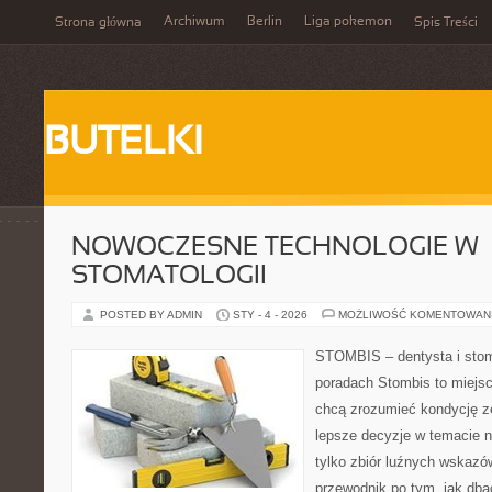
Archiwum
Berlin
Liga pokemon
Strona główna
Spis Treści
BUTELKI
NOWOCZESNE TECHNOLOGIE W
STOMATOLOGII
POSTED BY ADMIN
STY - 4 - 2026
MOŻLIWOŚĆ KOMENTOWAN
STOMBIS – dentysta i stom
poradach Stombis to miejsc
chcą zrozumieć kondycję z
lepsze decyzje w temacie n
tylko zbiór luźnych wskazó
przewodnik po tym, jak dba