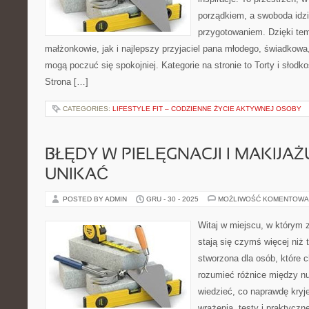
porządkiem, a swoboda idz
przygotowaniem. Dzięki tem
małżonkowie, jak i najlepszy przyjaciel pana młodego, świadkowa,
mogą poczuć się spokojniej. Kategorie na stronie to Torty i słodkoś
Strona […]
CATEGORIES:
LIFESTYLE FIT – CODZIENNE ŻYCIE AKTYWNEJ OSOBY
BŁĘDY W PIELĘGNACJI I MAKIJAŻ
UNIKAĆ
POSTED BY ADMIN
GRU - 30 - 2025
MOŻLIWOŚĆ KOMENTOWA
Witaj w miejscu, w którym 
stają się czymś więcej niż 
stworzona dla osób, które
rozumieć różnice między n
wiedzieć, co naprawdę kryje
wrażenia, testy i praktyczn