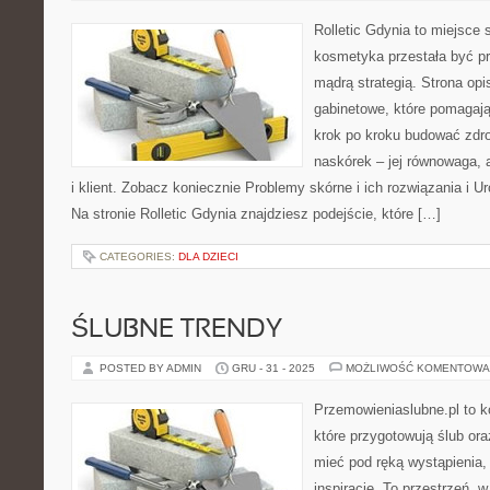
Rolletic Gdynia to miejsce
kosmetyka przestała być pr
mądrą strategią. Strona opi
gabinetowe, które pomagają
krok po kroku budować zdr
naskórek – jej równowaga, a
i klient. Zobacz koniecznie Problemy skórne i ich rozwiązania i U
Na stronie Rolletic Gdynia znajdziesz podejście, które […]
CATEGORIES:
DLA DZIECI
ŚLUBNE TRENDY
POSTED BY ADMIN
GRU - 31 - 2025
MOŻLIWOŚĆ KOMENTOWA
Przemowieniaslubne.pl to k
które przygotowują ślub ora
mieć pod ręką wystąpienia, 
inspiracje. To przestrzeń, w