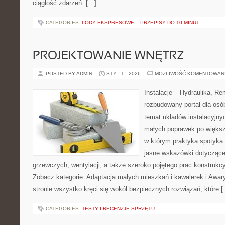
ciągłość zdarzeń: […]
CATEGORIES:
LODY EKSPRESOWE – PRZEPISY DO 10 MINUT
PROJEKTOWANIE WNĘTRZ
POSTED BY ADMIN
STY - 1 - 2026
MOŻLIWOŚĆ KOMENTOWAN
Instalacje – Hydraulika, R
rozbudowany portal dla osó
temat układów instalacyjny
małych poprawek po większ
w którym praktyka spotyka t
jasne wskazówki dotycząc
grzewczych, wentylacji, a także szeroko pojętego prac konstruk
Zobacz kategorie: Adaptacja małych mieszkań i kawalerek i Awa
stronie wszystko kręci się wokół bezpiecznych rozwiązań, które 
CATEGORIES:
TESTY I RECENZJE SPRZĘTU