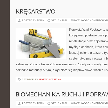
KRĘGARSTWO
POSTED BY ADMIN
STY - 3 - 2026
MOŻLIWOŚĆ KOMENTOWAN
Korekcja Wad Postawy to pr
korygować postawę ciała p
rehabilitację oraz fizjotera
myślą o osobach, które czuj
lepszej opieki, a także o ty
systematycznie i etapami b
sylwetkę. Zobacz także Zdrowie seniorów i Robotyka w medycynie
dokładne materiały o tym, skąd biorą się nieprawidłowe wzorce ust
CATEGORIES:
ROZWÓJ DZIECKA
BIOMECHANIKA RUCHU I POPRA
POSTED BY ADMIN
STY - 3 - 2026
MOŻLIWOŚĆ KOMENTOWAN