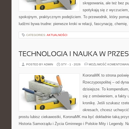
skrępowania, ale też bez pu
spotykają się z wyczuciem,
spokojnym, praktycznym podejściem. To przewodnik, który poma
ludźmi bywa trudne: pierwsze kroki w relacji, fascynację, chemię, 
CATEGORIES:
AKTUALNOŚCI
TECHNOLOGIA I NAUKA W PRZES
POSTED BY ADMIN
STY - 1 - 2026
MOŻLIWOŚĆ KOMENTOWAN
KoronaMK to strona poświę
Rzeczypospolitej – od dynas
dzisiejsze. To kompendium,
się z omówieniem, a fakty u
kronikę. Jeśli szukasz rze
okresach, chcesz uchwycić
prostu lubisz ciekawostki, KoronaMK ma być dokładnie taką przys
Historia Samorządu i Życia Gminnego i Polskie Mity i Legendy. Najw