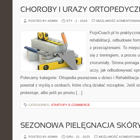
CHOROBY I URAZY ORTOPEDYCZ
POSTED BY ADMIN
STY - 1 - 2026
MOŻLIWOŚĆ KOMENTOWAN
FizjoCoach.pl to praktyczn
rehabilitacji, odbudowie f
z przeciążeniami. To miejs
się z treningiem, a proces 
zrozumiały. Strona pomaga
uczy, jak odbudowywać sp
Polecamy kategorie: Ortopedia pourazowa u dzieci i Rehabilitacja
powstał z myślą o osobach, które chcą działać rozsądnie. Jeśli od
protestuje, albo jeśli po prostu […]
CATEGORIES:
STARTUPY E-COMMERCE
SEZONOWA PIELĘGNACJA SKÓR
POSTED BY ADMIN
GRU - 31 - 2025
MOŻLIWOŚĆ KOMENTOWA