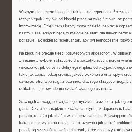
Ważnym elementem bloga jest także świat repertuaru. Śpiewające
różnych epok i stylów: od klasyki przez muzykę filmową, aż po tr
improwizację. Dzięki temu każdy może znaleźć inspiracje dopaso
nastroju. Dla jednych będą to melodie na start, dla innych bardzi
pokazuje, jak dobierać repertuar tak, aby był jednocześnie rozwoj
Na blogu nie brakuje treści poświęconych akcesoriom. W opisach 
związane z wyborem skrzypiec dla początkujących, porównywanie
wskazówki, jak odróżnić dobry egzemplarz od przypadkowego z
takie jak żebra, rodzaj drewna, jakość wykonania oraz wpływ drob
dźwięku. Strona pomaga zrozumieć, dlaczego skrzypce mogą br
delikatnie, i jak świadomie szukać własnego brzmienia.
Szczególną uwagę poświęca się smyczkom oraz temu, jak ogrom
grania. Czytelnik znajdzie rozważania o tym, jak dopasować bala
potrzeb, a także jak dbać o włosie oraz napięcie. Pojawiają się ró
kalafonii: jak wybierać rodzaj, jak jej używać i jak unikać problem
porady są szczególnie ważne dla osób, które chcą uzyskać pewne