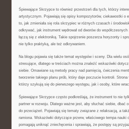
Śpiewające Skrzypce to również przestrzeń dla tych, którzy inter
artystycznym. Pojawiają się opisy kompozytorów, ciekawostki o e
to, jak zmieniała się rola skrzypiec w różnych czasach i środowi
odkrywać, jak instrument wędrował od dworów do współczesnych 
łączą się z elektroniką. Takie spojrzenie poszerza horyzonty i sp
nie tylko praktyką, ale też odkrywaniem.
Na blogu pojawia się także temat występów i sceny. Dla wielu os
stresujące, dlatego w treściach można znaleźć wskazówki dotyc
siebie. Omawiane są metody pracy nad pamięcią, ćwiczenia ment
tworzenie takiego planu prób, który daje poczucie kontroli. Stron
którzy szykują się do pierwszego występu, jak i osoby, które wra
Śpiewające Skrzypce często podkreślają, że instrument to nie tyl
partner w rozwoju. Dlatego ważne jest, aby słuchać siebie, dbać 
do przeciążeń. Pojawiają się tematy związane z relaksacją, a tak
ramiona. Wskazówki dotyczące przerw, właściwego tempa nauki 
pomagają uniknąć zniechęcenia i sprawiają, że postępy są przyja