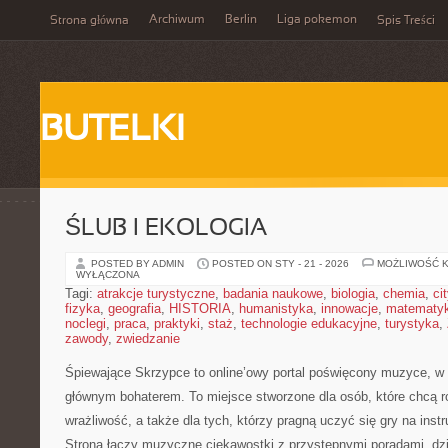
Archiwum
Berlin
Liga pokemon
Strona główna
Spis Treści
BUTELKI
ŚLUB I EKOLOGIA
POSTED BY ADMIN
POSTED ON STY - 21 - 2026
MOŻLIWOŚĆ 
WYŁĄCZONA
Tagi:
atrakcje turystyczne
,
badania naukowe
,
biologia
,
chemia
,
ci
fizyka
,
geografia
,
HISTORIA
,
humanistyka
,
innowacje
,
matematy
noclegi
,
praca
,
praktyki
,
staż
,
technologie edukacyjne
,
turystyka
,
zawody
,
zwiedzanie
Śpiewające Skrzypce to online’owy portal poświęcony muzyce, w 
głównym bohaterem. To miejsce stworzone dla osób, które chcą 
wrażliwość, a także dla tych, którzy pragną uczyć się gry na i
Strona łączy muzyczne ciekawostki z przystępnymi poradami, dz