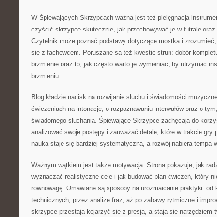
W Śpiewających Skrzypcach ważna jest też pielęgnacja instrumen
czyścić skrzypce skutecznie, jak przechowywać je w futrale oraz j
Czytelnik może poznać podstawy dotyczące mostka i zrozumieć,
się z fachowcem. Poruszane są też kwestie strun: dobór kompletu
brzmienie oraz to, jak często warto je wymieniać, by utrzymać i
brzmieniu.
Blog kładzie nacisk na rozwijanie słuchu i świadomości muzycznej
ćwiczeniach na intonację, o rozpoznawaniu interwałów oraz o ty
świadomego słuchania. Śpiewające Skrzypce zachęcają do korzyst
analizować swoje postępy i zauważać detale, które w trakcie gry 
nauka staje się bardziej systematyczna, a rozwój nabiera tempa 
Ważnym wątkiem jest także motywacja. Strona pokazuje, jak radzi
wyznaczać realistyczne cele i jak budować plan ćwiczeń, który ni
równowagę. Omawiane są sposoby na urozmaicanie praktyki: od k
technicznych, przez analizę fraz, aż po zabawy rytmiczne i impro
skrzypce przestają kojarzyć się z presją, a stają się narzędziem t