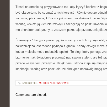
Treści na stronie są przygotowane tak, aby łączyć konkret z bog
być ekspertem, by czerpać z nich korzyść. Równie dobrze odnajdzi
zaczyna, jak i osoba, która ma już sceniczne doświadczenie. W
wiedzę, wskazują kierunki rozwoju i zachęcają do poszukiwania w
ma charakter praktyczny, a zarazem pozostaje przestrzenią dla z
Śpiewające Skrzypce pokazują, że w skrzypcach liczy się detal, 
najważniejsza jest radość płynąca z grania. Każdy dźwięk może s
każda melodia może rozbudzić spokój. To blog, który pomaga zr
brzmienie i jak świadomie pracować nad swoim stylem, ale też p
przede wszystkim przeżycie. Dzięki temu strona staje się miejsc
inspirację, wiedzę oraz poczucie, że skrzypce naprawdę mogą brz
CATEGORIES:
METODY ALTERNATYWNE
Comments are closed.