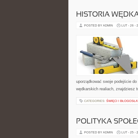
HISTORIA WĘDK
POSTED BY ADMIN
LUT - 26 - 
uporządkować swoje podejście do ta
wędkarskich realiach, znajdziesz 
CATEGORIES:
ŚWIĘCI I BŁOGOSŁA
POLITYKA SPOŁ
POSTED BY ADMIN
LUT - 25 - 