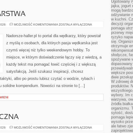
Ugotowany r
jajka, jogur
mogą bardzo
ARSTWA
odżywianie 
w kuchni. C
decyzji orga
HISTORIA
2026
MOŻLIWOŚĆ KOMENTOWANIA
ZOSTAŁA WYŁĄCZONA
WĘDKARSTWA
pomaga utrz
przerwy międ
Nadorsze-haller.pl to portal dla wędkarzy, który powstał
ryzyko napa
się. Organiz
z myślą o osobach, dla których pasja wędkarska jest
otrzymuje en
czymś więcej niż tylko weekendowym hobby. To
rekompensaty
słodycze, fa
miejsce, w którym doświadczenie łączy się z wiedzą, a
spożywane w
dopasowany d
każdy tekst ma pomagać łowić częściej i z większą
przewidywaln
satysfakcją. Jeśli szukasz inspiracji, chcesz
większe posił
dwie przekąs
ktyki, albo po prostu lubisz czytać o wodzie, rybach i
W zdrowej di
tu solidne kompendium. Nowości na stronie to […]
produktów. N
wszystkiego
wybory. Im c
WIENI
warzywa, owo
źródła białka
organizmu. T
sytość, dost
ECZNA
pomaga lepie
wysoko prze
ale łatwo zj
POLITYKA
2026
MOŻLIWOŚĆ KOMENTOWANIA
ZOSTAŁA WYŁĄCZONA
zaprojektowa
SPOŁECZNA