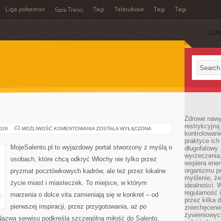
Liga pokemon
Tagi
Teletubisie
Tagi
Tagi
Spis Treści
SUB
Zdrowe nawyk
restrykcyjną 
PIEMONT
2026
MOŻLIWOŚĆ KOMENTOWANIA
ZOSTAŁA WYŁĄCZONA
kontrolowan
praktyce ich
MojeSalento.pl to wyjazdowy portal stworzony z myślą o
długofalowy.
wyrzeczenia,
osobach, które chcą odkryć Włochy nie tylko przez
wspiera ener
organizmu pr
pryzmat pocztówkowych kadrów, ale też przez lokalne
myślenie, ż
życie miast i miasteczek. To miejsce, w którym
idealności. 
regularność 
marzenia o dolce vita zamieniają się w konkret – od
przez kilka 
pierwszej inspiracji, przez przygotowania, aż po
zniechęceni
żywieniowych
Nazwa serwisu podkreśla szczególną miłość do Salento,