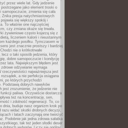
żyć przez wiele lat. Gdy jedzenie
postrzegane jako element troski o
 i samopoczucie, zmienia się cała
. Znika presja natychmiastowych
a pojawia się większy spokój i
. To właśnie one najczęściej
ym, czy zmiana okaże się trwała.
i żywieniowe często kojarzą się z
dietą, liczeniem kalorii i nieustannym
iem każdego posiłku. Tymczasem w
 sens jest znacznie prostszy i bardziej
 Chodzi nie o krótkotrwałe
 lecz o taki sposób jedzenia, który
gię, dobre samopoczucie i kondycję
zez lata. Największym błędem jest
e zdrowe odżywianie wymaga
W rzeczywistości najważniejsza jest
i rozsądek, a nie perfekcja osiągana
dni, po których przychodzi
e. Podstawą dobrych nawyków
 jest zrozumienie, że jedzenie nie
e funkcji paliwa. Oczywiście dostarcza
 wpływa też na koncentrację, sen,
orność i zdolność regeneracji. To, co
o dnia, buduje nasz organizm krok po
d razu widać skutki drobnych decyzji,
iącach i latach zaczynają one tworzyć
z. Podobnie jak jedna zdrowa sałatka
szystkiego, tak też jeden słodki deser
la dobrych wyborów. Liczy się ogólny