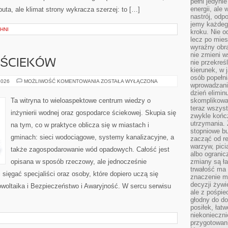
pełni jedyni
energii, ale
buta, ale klimat strony wykracza szerzej: to […]
nastrój, odp
jemy każdeg
HNI
kroku. Nie o
lecz po mies
wyraźny obra
nie zmieni w
 ŚCIEKÓW
nie przekreś
kierunek, w 
osób popełn
OCZYSZCZALNIE
2026
MOŻLIWOŚĆ KOMENTOWANIA
ZOSTAŁA WYŁĄCZONA
wprowadzaniu
ŚCIEKÓW
dzień elimin
Ta witryna to wieloaspektowe centrum wiedzy o
skomplikowan
teraz wszyst
inżynierii wodnej oraz gospodarce ściekowej. Skupia się
zwykle kończ
utrzymania.
na tym, co w praktyce oblicza się w miastach i
stopniowe b
gminach: sieci wodociągowe, systemy kanalizacyjne, a
zacząć od re
warzyw, pic
także zagospodarowanie wód opadowych. Całość jest
albo ogranic
opisana w sposób rzeczowy, ale jednocześnie
zmiany są ła
trwałość ma
i sięgać specjaliści oraz osoby, które dopiero uczą się
znaczenie m
decyzji żywi
owoltaika i Bezpieczeństwo i Awaryjność. W sercu serwisu
ale z pośpie
głodny do d
posiłek, łat
niekonieczni
przygotowan