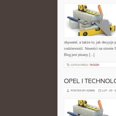
obywatel, a także to, jak decyzje
codzienność. Nowości na stronie 
Blog jest pisany […]
CATEGORIES:
TAOIZM
OPEL I TECHNOL
POSTED BY ADMIN
LUT - 25 - 