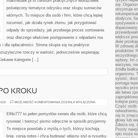
makmetalik.pl to centrum praktycznych wskazówek
się. Organiz
poświęcony tematyce odzysku oraz skupu surowców
otrzymuje en
rekompensaty
wtórnych. To miejsce dla osób i firm, które chcą lepiej
słodycze, fa
rozumieć, jak działa rynek złomu, jak przygotować
spożywane w
dopasowany d
odpady do sprzedaży, jak przebiega proces sortowania
przewidywaln
większe posił
oraz dlaczego właściwe postępowanie z odpadami ma
dwie przekąs
k i dla opłacalności. Strona skupia się na praktyce:
W zdrowej di
produktów. N
bezużyteczne rzeczy w wartość, jednocześnie wspierając
wszystkiego
iekawe kategorie […]
wybory. Im c
warzywa, owo
źródła białka
organizmu. T
sytość, dost
pomaga lepie
wysoko prze
 PO KROKU
ale łatwo zj
zaprojektowa
kolejne porc
PROJEKTY
2026
MOŻLIWOŚĆ KOMENTOWANIA
ZOSTAŁA WYŁĄCZONA
KROK
Część osób p
PO
odwodnieniu,
KROKU
Elfiki777 to pełen pomysłów serwis dla osób, które chcą
się to zmęc
głowy lub wi
rysować i tworzyć pismo odręczne w sposób przyjemny.
Zdarza się, 
To miejsce powstało z myślą o tych, którzy kochają
Prosty nawy
ręki może re
linię, cenią notes i chcą budować własny styl w rysunku