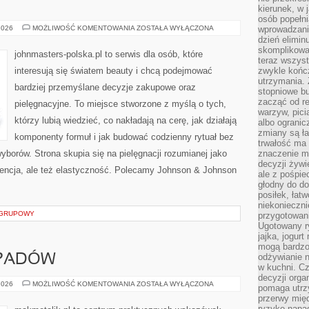
kierunek, w 
osób popełn
COTY
2026
MOŻLIWOŚĆ KOMENTOWANIA
ZOSTAŁA WYŁĄCZONA
wprowadzaniu
INC.
dzień elimin
(USA)
skomplikowan
johnmasters-polska.pl to serwis dla osób, które
teraz wszyst
interesują się światem beauty i chcą podejmować
zwykle kończ
utrzymania.
bardziej przemyślane decyzje zakupowe oraz
stopniowe b
zacząć od re
pielęgnacyjne. To miejsce stworzone z myślą o tych,
warzyw, pic
którzy lubią wiedzieć, co nakładają na cerę, jak działają
albo ogranic
zmiany są ła
komponenty formuł i jak budować codzienny rytuał bez
trwałość ma
borów. Strona skupia się na pielęgnacji rozumianej jako
znaczenie m
decyzji żywi
wencja, ale też elastyczność. Polecamy Johnson & Johnson
ale z pośpie
głodny do d
posiłek, łat
niekonieczni
S GRUPOWY
przygotowan
Ugotowany r
jajka, jogur
mogą bardzo
odżywianie 
DPADÓW
w kuchni. C
decyzji orga
SEGREGACJA
2026
MOŻLIWOŚĆ KOMENTOWANIA
ZOSTAŁA WYŁĄCZONA
pomaga utrz
ODPADÓW
przerwy międ
ryzyko napa