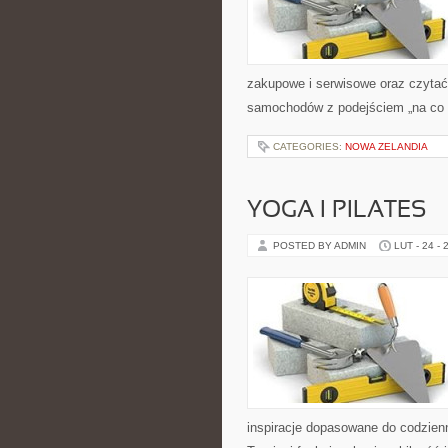
zakupowe i serwisowe oraz czytać
samochodów z podejściem „na co dzi
CATEGORIES:
NOWA ZELANDIA
YOGA I PILATES
POSTED BY ADMIN
LUT - 24 - 
inspiracje dopasowane do codzienn