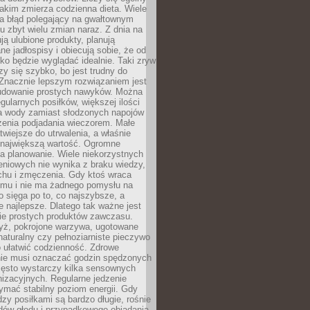
jakim zmierza codzienna dieta. Wiele
ia błąd polegający na gwałtownym
 zbyt wielu zmian naraz. Z dnia na
ują ulubione produkty, planują
e jadłospisy i obiecują sobie, że od
ko będzie wyglądać idealnie. Taki zryw
y się szybko, bo jest trudny do
 Znacznie lepszym rozwiązaniem jest
udowanie prostych nawyków. Można
gularnych posiłków, większej ilości
ia wody zamiast słodzonych napojów
zenia podjadania wieczorem. Małe
twiejsze do utrwalenia, a właśnie
 największą wartość. Ogromne
a planowanie. Wiele niekorzystnych
eniowych nie wynika z braku wiedzy,
chu i zmęczenia. Gdy ktoś wraca
omu i nie ma żadnego pomysłu na
wo sięga po to, co najszybsze, a
e najlepsze. Dlatego tak ważne jest
ie prostych produktów zawczasu.
yż, pokrojone warzywa, ugotowane
t naturalny czy pełnoziarniste pieczywo
 ułatwić codzienność. Zdrowe
nie musi oznaczać godzin spędzonych
zęsto wystarczy kilka sensownych
nizacyjnych. Regularne jedzenie
ymać stabilny poziom energii. Gdy
zy posiłkami są bardzo długie, rośnie
dów głodu i przypadkowego objadania