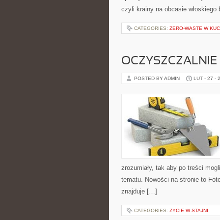
czyli krainy na obcasie włoskiego 
CATEGORIES:
ZERO-WASTE W KUC
OCZYSZCZALNIE
POSTED BY ADMIN
LUT - 27 - 
zrozumiały, tak aby po treści mogl
tematu. Nowości na stronie to Fot
znajduje […]
CATEGORIES:
ŻYCIE W STAJNI