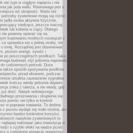
k nie żyje w ciągłym napięciu i nie
zenia jak pola walki. Równowaga jest o
zniejsza niż skrajność. Warto też
 potrzeby żywieniowe mogą się różnić.
ie jadła osoba aktywna fizycznie,
 pracujący siedząco, jeszcze inaczej
olatek lub kobieta w ciąży. Dlatego
 nie powinny opierać się na
jnym kopiowaniu modnych rozwiązań z
o, co sprawdza się u jednej osoby, nie
 u innej. Rozsądniej jest obserwować
m, poziom energii, sytość i
e po poszczególnych posiłkach. Taka
maga budować styl jedzenia naprawdę
do codziennych potrzeb. Duże
a także sposób spożywania posiłków.
pośpiechu, przed ekranem, podczas
stresie utrudnia zauważenie sygnałów
owiek kończy wtedy jedzenie dopiero
orcja znika z talerza, a nie wtedy, gdy
 już dość. Nawyk wolniejszego
kładnego przeżuwania i skupienia się
oże pomóc nie tylko w kontroli
 też w poprawie trawienia. To drobna
a z pozoru wydaje się mało istotna, ale
rzynosi bardzo konkretne korzyści.
drowych nawyków żywieniowych to
y najlepiej traktować jako inwestycję w
chodzi o szybki efekt na wadze przed
lecz o codzienne wsparcie organizmu,