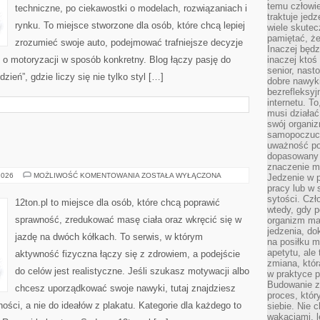
temu człowie
techniczne, po ciekawostki o modelach, rozwiązaniach i
traktuje jed
rynku. To miejsce stworzone dla osób, które chcą lepiej
wiele skutec
pamiętać, że
zrozumieć swoje auto, podejmować trafniejsze decyzje
Inaczej będz
 o motoryzacji w sposób konkretny. Blog łączy pasję do
inaczej ktoś
senior, nast
eń”, gdzie liczy się nie tylko styl […]
dobre nawyki
bezrefleksy
internetu. T
musi działać
swój organiz
samopoczuci
uważność po
dopasowany 
znaczenie m
YOGA
2026
MOŻLIWOŚĆ KOMENTOWANIA
ZOSTAŁA WYŁĄCZONA
Jedzenie w 
I
pracy lub w 
PILATES
sytości. Czł
12ton.pl to miejsce dla osób, które chcą poprawić
wtedy, gdy p
sprawność, zredukować masę ciała oraz wkręcić się w
organizm ma
jedzenia, do
jazdę na dwóch kółkach. To serwis, w którym
na posiłku m
apetytu, ale
aktywność fizyczna łączy się z zdrowiem, a podejście
zmiana, któr
do celów jest realistyczne. Jeśli szukasz motywacji albo
w praktyce p
Budowanie z
chcesz uporządkować swoje nawyki, tutaj znajdziesz
proces, któr
ości, a nie do ideałów z plakatu. Kategorie dla każdego to
siebie. Nie 
wakacjami, 