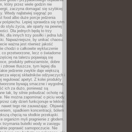
m, który przez wiele godzin nie
ergii, zaczyna domagać się szybkiej
. Wtedy najłatwiej sięgnąć po
st food albo duże porcje jedzenia
 pośpiechu. Lepiej sprawdza się rytm
o stylu życia, ale oparty na pewnej
ości. Dla jednych będą to trzy
ki, dla innych trzy posiłki i jedna lub
ki. Najważniejsze, by unikać chaosu.
ecie ważna jest również jakość
ie chodzi o całkowite wykluczenie
, co przetworzone, lecz o świadome
zęściej na talerzu pojawiają się
ce, produkty pełnoziarniste, dobre
 i zdrowe tłuszcze, tym lepiej dla
akie jedzenie zwykle daje większą
arcza więcej składników odżywczych i
j regulować apetyt. Z kolei produkty
tworzone bywają smaczne i wygodne,
eść ich za dużo, ponieważ są
ne tak, by silnie pobudzać ochotę na
je. Nie można zapominać o piciu wody.
rzez cały dzień funkcjonuje w lekkim
 nawet tego nie zauważając. Objawia
zeniem, spadkiem koncentracji, bólem
ększą chęcią na słodkie przekąski.
że organizm myli pragnienie z głodem.
k trzymania butelki wody w zasięgu
alnie poprawić samopoczucie. Nie