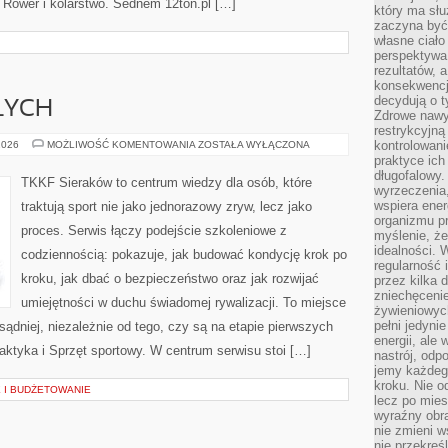
i Rower i kolarstwo. Sednem 12ton.pl […]
który ma słu
zaczyna być 
własne ciało
perspektywa
rezultatów, 
konsekwencja
decydują o t
ŁYCH
Zdrowe nawyk
restrykcyjną 
TRENING
kontrolowan
2026
MOŻLIWOŚĆ KOMENTOWANIA
ZOSTAŁA WYŁĄCZONA
DOROSŁYCH
praktyce ich
długofalowy.
TKKF Sieraków to centrum wiedzy dla osób, które
wyrzeczenia,
wspiera ener
traktują sport nie jako jednorazowy zryw, lecz jako
organizmu pr
proces. Serwis łączy podejście szkoleniowe z
myślenie, ż
idealności. 
codziennością: pokazuje, jak budować kondycję krok po
regularność 
kroku, jak dbać o bezpieczeństwo oraz jak rozwijać
przez kilka 
zniechęceni
umiejętności w duchu świadomej rywalizacji. To miejsce
żywieniowych
pełni jedyni
sądniej, niezależnie od tego, czy są na etapie pierwszych
energii, ale
laktyka i Sprzęt sportowy. W centrum serwisu stoi […]
nastrój, odp
jemy każdeg
kroku. Nie o
 I BUDŻETOWANIE
lecz po mies
wyraźny obra
nie zmieni w
nie przekreś