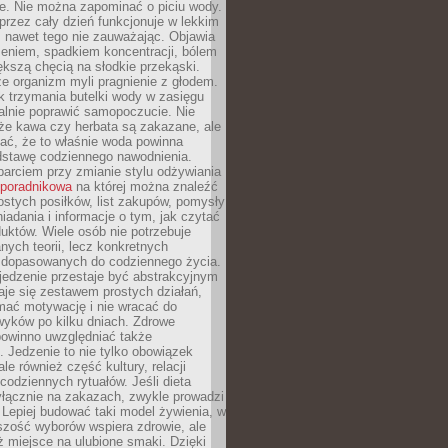
je. Nie można zapominać o piciu wody.
rzez cały dzień funkcjonuje w lekkim
 nawet tego nie zauważając. Objawia
zeniem, spadkiem koncentracji, bólem
ększą chęcią na słodkie przekąski.
że organizm myli pragnienie z głodem.
k trzymania butelki wody w zasięgu
alnie poprawić samopoczucie. Nie
że kawa czy herbata są zakazane, ale
ać, że to właśnie woda powinna
dstawę codziennego nawodnienia.
rciem przy zmianie stylu odżywiania
 poradnikowa
na której można znaleźć
ostych posiłków, list zakupów, pomysły
iadania i informacje o tym, jak czytać
duktów. Wiele osób nie potrzebuje
ych teorii, lecz konkretnych
 dopasowanych do codziennego życia.
jedzenie przestaje być abstrakcyjnym
aje się zestawem prostych działań,
ymać motywację i nie wracać do
yków po kilku dniach. Zdrowe
powinno uwzględniać także
 Jedzenie to nie tylko obowiązek
ale również część kultury, relacji
 codziennych rytuałów. Jeśli dieta
yłącznie na zakazach, zwykle prowadzi
i. Lepiej budować taki model żywienia, w
szość wyborów wspiera zdrowie, ale
ż miejsce na ulubione smaki. Dzięki