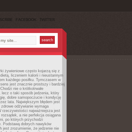
SCRIBE
FACEBOOK
TWITTER
i żywieniowe często kojarzą się z
dietą, liczeniem kalorii i nieustannym
iem każdego posiłku. Tymczasem w
 sens jest znacznie prostszy i bardziej
 Chodzi nie o krótkotrwałe
 lecz o taki sposób jedzenia, który
gię, dobre samopoczucie i kondycję
zez lata. Największym błędem jest
e zdrowe odżywianie wymaga
W rzeczywistości najważniejsza jest
i rozsądek, a nie perfekcja osiągana
dni, po których przychodzi
e. Podstawą dobrych nawyków
 jest zrozumienie, że jedzenie nie