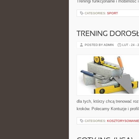
Treningi funkcjonalne i mobilność 
CATEGORIES:
SPORT
TRENING DOROS
POSTED BY ADMIN
LUT - 24 - 
dla tych, którzy chcą trenować roz
kroków. Polecamy Kontuzje i profi
CATEGORIES:
KOSZTORYSOWANIE