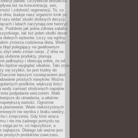
e funkcji paliwa. Oczywiście dostarcza
 wpływa też na koncentrację, sen,
orność i zdolność regeneracji. To, co
o dnia, buduje nasz organizm krok po
d razu widać skutki drobnych decyzji,
iącach i latach zaczynają one tworzyć
z. Podobnie jak jedna zdrowa sałatka
szystkiego, tak też jeden słodki deser
la dobrych wyborów. Liczy się ogólny
jakim zmierza codzienna dieta. Wiele
ia błąd polegający na gwałtownym
 zbyt wielu zmian naraz. Z dnia na
ują ulubione produkty, planują
e jadłospisy i obiecują sobie, że od
ko będzie wyglądać idealnie. Taki zryw
y się szybko, bo jest trudny do
 Znacznie lepszym rozwiązaniem jest
udowanie prostych nawyków. Można
gularnych posiłków, większej ilości
ia wody zamiast słodzonych napojów
zenia podjadania wieczorem. Małe
twiejsze do utrwalenia, a właśnie
 największą wartość. Ogromne
a planowanie. Wiele niekorzystnych
eniowych nie wynika z braku wiedzy,
chu i zmęczenia. Gdy ktoś wraca
omu i nie ma żadnego pomysłu na
wo sięga po to, co najszybsze, a
e najlepsze. Dlatego tak ważne jest
ie prostych produktów zawczasu.