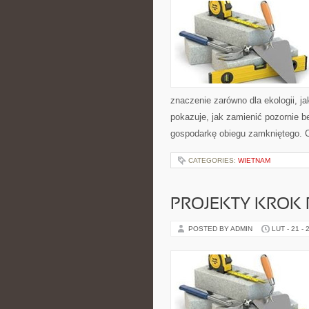
znaczenie zarówno dla ekologii, ja
pokazuje, jak zamienić pozornie 
gospodarkę obiegu zamkniętego. C
CATEGORIES:
WIETNAM
PROJEKTY KROK
POSTED BY ADMIN
LUT - 21 - 