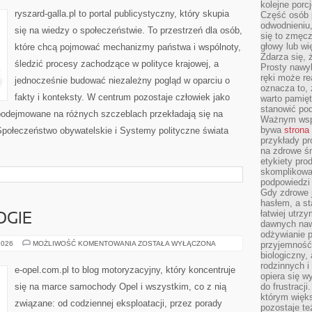
kolejne porc
ryszard-galla.pl to portal publicystyczny, który skupia
Część osób p
odwodnieniu,
się na wiedzy o społeczeństwie. To przestrzeń dla osób,
się to zmęc
głowy lub wi
które chcą pojmować mechanizmy państwa i wspólnoty,
Zdarza się, 
śledzić procesy zachodzące w polityce krajowej, a
Prosty nawy
ręki może re
jednocześnie budować niezależny pogląd w oparciu o
oznacza to, 
fakty i konteksty. W centrum pozostaje człowiek jako
warto pamięt
stanowić po
 podejmowane na różnych szczeblach przekładają się na
Ważnym wspa
bywa
strona
Społeczeństwo obywatelskie i Systemy polityczne świata
przykłady pr
na zdrowe śn
etykiety pro
skomplikowan
podpowiedzi
Gdy zdrowe 
hasłem, a st
łatwiej utrz
OGIE
dawnych naw
odżywianie 
OPEL
2026
MOŻLIWOŚĆ KOMENTOWANIA
ZOSTAŁA WYŁĄCZONA
przyjemność.
I
biologiczny, 
TECHNOLOGIE
rodzinnych i
e-opel.com.pl to blog motoryzacyjny, który koncentruje
opiera się w
się na marce samochody Opel i wszystkim, co z nią
do frustracj
którym więk
związane: od codziennej eksploatacji, przez porady
pozostaje te