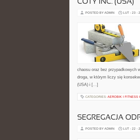
COTY INC. (USA)
POSTED BY ADMIN
LUT - 23 - 
chaosu oraz bez przypadkowych wy
droga, w którym liczy się konsek
(USA) i […]
CATEGORIES:
AEROBIK I FITNES
SEGREGACJA O
POSTED BY ADMIN
LUT - 22 - 