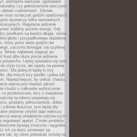
yż, pokrojone warzywa, ugotowane
t naturalny czy pełnoziarniste pieczywo
 ułatwić codzienność. Zdrowe
nie musi oznaczać godzin spędzonych
zęsto wystarczy kilka sensownych
nizacyjnych. Regularne jedzenie
ymać stabilny poziom energii. Gdy
zy posiłkami są bardzo długie, rośnie
dów głodu i przypadkowego objadania
m, który przez wiele godzin nie
ergii, zaczyna domagać się szybkiej
. Wtedy najłatwiej sięgnąć po
st food albo duże porcje jedzenia
 pośpiechu. Lepiej sprawdza się rytm
o stylu życia, ale oparty na pewnej
ości. Dla jednych będą to trzy
ki, dla innych trzy posiłki i jedna lub
ki. Najważniejsze, by unikać chaosu.
ecie ważna jest również jakość
ie chodzi o całkowite wykluczenie
, co przetworzone, lecz o świadome
zęściej na talerzu pojawiają się
ce, produkty pełnoziarniste, dobre
 i zdrowe tłuszcze, tym lepiej dla
akie jedzenie zwykle daje większą
arcza więcej składników odżywczych i
j regulować apetyt. Z kolei produkty
tworzone bywają smaczne i wygodne,
eść ich za dużo, ponieważ są
ne tak, by silnie pobudzać ochotę na