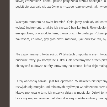
łatwiej zrozumiesz, czemu pewne połączenia brzmią spokojnie, a 
podejście przydaje się zarówno w muzyce rozrywkowej, jak i w c
Ważnym tematem są świat brzmień. Opisujemy podziały orkiestra
wybrać instrument, a także jak ćwiczyć bez kontuzji. Równolegle
emisja głosu, praca oddechem, barwa oraz interpretacja. Pokazu
zakresem, co robić, gdy głos brzmi matowo, i jak ćwiczyć tak, by 
Nie zapominamy o twórczości. W tekstach o spontanicznym twor
budować frazy, jak korzystać z skal i jak przełamywać strach pr
obiecywać cudowne skróty, stawiamy na proces, która daje realn
Dużą wartością serwisu jest też opowieść. W działach historyczn
rozwijała się muzyka: od minionych stylów po współczesne brz
klasycznej oraz o tym, jak muzyka działa w musicalu. Dzięki tem
biorą się rozpoznawalne melodie i dlaczego niektóre utwory zostają