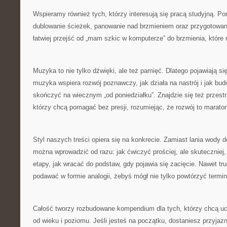
Wspieramy również tych, którzy interesują się pracą studyjną. P
dublowanie ścieżek, panowanie nad brzmieniem oraz przygotowani
łatwiej przejść od „mam szkic w komputerze” do brzmienia, które
Muzyka to nie tylko dźwięki, ale też pamięć. Dlatego pojawiają się
muzyka wspiera rozwój poznawczy, jak działa na nastrój i jak bud
skończyć na wiecznym „od poniedziałku”. Znajdzie się też przest
którzy chcą pomagać bez presji, rozumiejąc, że rozwój to maraton,
Styl naszych treści opiera się na konkrecie. Zamiast lania wody 
można wprowadzić od razu: jak ćwiczyć prościej, ale skuteczniej, 
etapy, jak wracać do podstaw, gdy pojawia się zacięcie. Nawet tr
podawać w formie analogii, żebyś mógł nie tylko powtórzyć termi
Całość tworzy rozbudowane kompendium dla tych, którzy chcą uc
od wieku i poziomu. Jeśli jesteś na początku, dostaniesz przyja