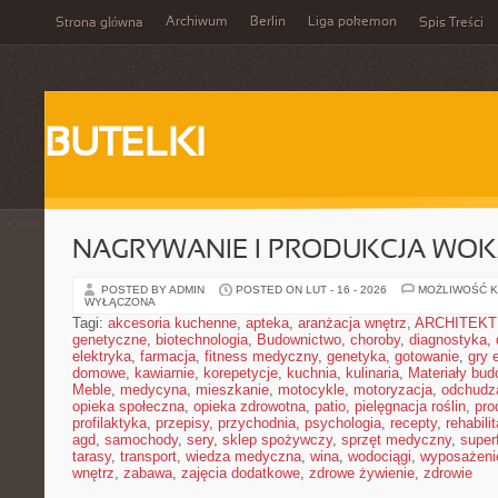
Archiwum
Berlin
Liga pokemon
Strona główna
Spis Treści
BUTELKI
NAGRYWANIE I PRODUKCJA WO
POSTED BY ADMIN
POSTED ON LUT - 16 - 2026
MOŻLIWOŚĆ 
WYŁĄCZONA
Tagi:
akcesoria kuchenne
,
apteka
,
aranżacja wnętrz
,
ARCHITEK
genetyczne
,
biotechnologia
,
Budownictwo
,
choroby
,
diagnostyka
,
elektryka
,
farmacja
,
fitness medyczny
,
genetyka
,
gotowanie
,
gry 
domowe
,
kawiarnie
,
korepetycje
,
kuchnia
,
kulinaria
,
Materiały bud
Meble
,
medycyna
,
mieszkanie
,
motocykle
,
motoryzacja
,
odchudz
opieka społeczna
,
opieka zdrowotna
,
patio
,
pielęgnacja roślin
,
pro
profilaktyka
,
przepisy
,
przychodnia
,
psychologia
,
recepty
,
rehabili
agd
,
samochody
,
sery
,
sklep spożywczy
,
sprzęt medyczny
,
super
tarasy
,
transport
,
wiedza medyczna
,
wina
,
wodociągi
,
wyposażeni
wnętrz
,
zabawa
,
zajęcia dodatkowe
,
zdrowe żywienie
,
zdrowie