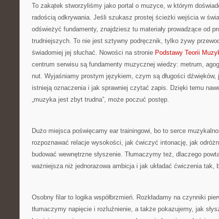
To zakątek stworzyliśmy jako portal o muzyce, w którym doświad
radością odkrywania. Jeśli szukasz prostej ścieżki wejścia w św
odświeżyć fundamenty, znajdziesz tu materiały prowadzące od pr
trudniejszych. To nie jest sztywny podręcznik, tylko żywy przewo
świadomiej jej słuchać. Nowości na stronie
Podstawy Teorii Muzy
centrum serwisu są fundamenty muzycznej wiedzy: metrum, agogi
nut. Wyjaśniamy prostym językiem, czym są długości dźwięków, 
istnieją oznaczenia i jak sprawniej czytać zapis. Dzięki temu naw
„muzyka jest zbyt trudna”, może poczuć postęp.
Dużo miejsca poświęcamy ear trainingowi, bo to serce muzykalno
rozpoznawać relacje wysokości, jak ćwiczyć intonację, jak odróżn
budować wewnętrzne słyszenie. Tłumaczymy też, dlaczego powtar
ważniejsza niż jednorazowa ambicja i jak układać ćwiczenia tak, 
Osobny filar to logika współbrzmień. Rozkładamy na czynniki pie
tłumaczymy napięcie i rozluźnienie, a także pokazujemy, jak sły