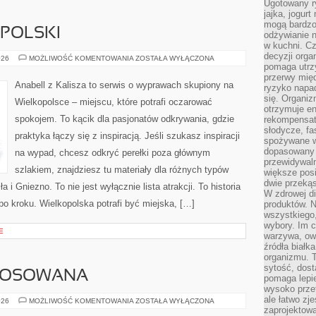
Ugotowany r
jajka, jogur
mogą bardzo
POLSKI
odżywianie 
w kuchni. C
decyzji orga
OSTRÓW
026
MOŻLIWOŚĆ KOMENTOWANIA
ZOSTAŁA WYŁĄCZONA
WIELKOPOLSKI
pomaga utrz
przerwy międ
Anabell z Kalisza to serwis o wyprawach skupiony na
ryzyko napa
się. Organiz
Wielkopolsce – miejscu, które potrafi oczarować
otrzymuje en
spokojem. To kącik dla pasjonatów odkrywania, gdzie
rekompensaty
słodycze, fa
praktyka łączy się z inspiracją. Jeśli szukasz inspiracji
spożywane w
dopasowany d
na wypad, chcesz odkryć perełki poza głównym
przewidywaln
szlakiem, znajdziesz tu materiały dla różnych typów
większe posił
dwie przekąs
 i Gniezno. To nie jest wyłącznie lista atrakcji. To historia
W zdrowej di
o kroku. Wielkopolska potrafi być miejska, […]
produktów. N
wszystkiego
wybory. Im c
E
warzywa, owo
źródła białka
organizmu. T
sytość, dost
TOSOWANA
pomaga lepie
wysoko prze
ale łatwo zj
MATEMATYKA
026
MOŻLIWOŚĆ KOMENTOWANIA
ZOSTAŁA WYŁĄCZONA
STOSOWANA
zaprojektowa