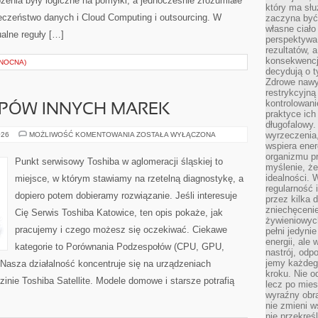
żenia były logiczne na pomyłki, a jednocześnie zrozumiałe
który ma słu
czeństwo danych i Cloud Computing i outsourcing. W
zaczyna być 
własne ciało
ualne reguły […]
perspektywa
rezultatów, 
konsekwencja
ŁNOCNA)
decydują o t
Zdrowe nawyk
restrykcyjną 
kontrolowan
OPÓW INNYCH MAREK
praktyce ich
długofalowy.
RECENZJE
wyrzeczenia,
026
MOŻLIWOŚĆ KOMENTOWANIA
ZOSTAŁA WYŁĄCZONA
LAPTOPÓW
wspiera ener
INNYCH
organizmu pr
MAREK
Punkt serwisowy Toshiba w aglomeracji śląskiej to
myślenie, ż
idealności. 
miejsce, w którym stawiamy na rzetelną diagnostykę, a
regularność 
dopiero potem dobieramy rozwiązanie. Jeśli interesuje
przez kilka 
zniechęceni
Cię Serwis Toshiba Katowice, ten opis pokaże, jak
żywieniowych
pracujemy i czego możesz się oczekiwać. Ciekawe
pełni jedyni
energii, ale
kategorie to Porównania Podzespołów (CPU, GPU,
nastrój, odp
jemy każdeg
Nasza działalność koncentruje się na urządzeniach
kroku. Nie o
inie Toshiba Satellite. Modele domowe i starsze potrafią
lecz po mies
wyraźny obra
nie zmieni w
nie przekreś