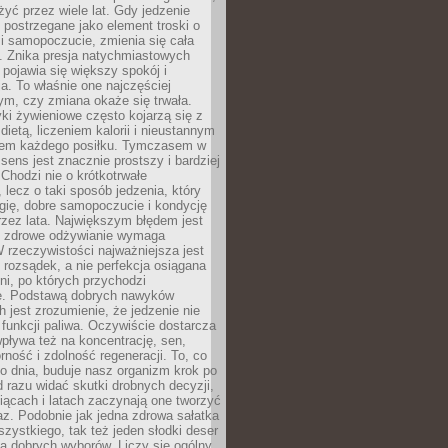
żyć przez wiele lat. Gdy jedzenie
postrzegane jako element troski o
 i samopoczucie, zmienia się cała
. Znika presja natychmiastowych
a pojawia się większy spokój i
. To właśnie one najczęściej
ym, czy zmiana okaże się trwała.
i żywieniowe często kojarzą się z
dietą, liczeniem kalorii i nieustannym
iem każdego posiłku. Tymczasem w
 sens jest znacznie prostszy i bardziej
 Chodzi nie o krótkotrwałe
 lecz o taki sposób jedzenia, który
gię, dobre samopoczucie i kondycję
zez lata. Największym błędem jest
e zdrowe odżywianie wymaga
W rzeczywistości najważniejsza jest
i rozsądek, a nie perfekcja osiągana
dni, po których przychodzi
e. Podstawą dobrych nawyków
 jest zrozumienie, że jedzenie nie
e funkcji paliwa. Oczywiście dostarcza
 wpływa też na koncentrację, sen,
orność i zdolność regeneracji. To, co
o dnia, buduje nasz organizm krok po
d razu widać skutki drobnych decyzji,
iącach i latach zaczynają one tworzyć
z. Podobnie jak jedna zdrowa sałatka
szystkiego, tak też jeden słodki deser
la dobrych wyborów. Liczy się ogólny