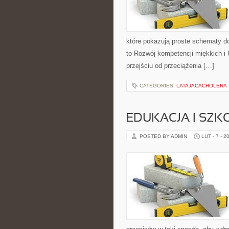
które pokazują proste schematy d
to Rozwój kompetencji miękkich i 
przejściu od przeciążenia […]
CATEGORIES:
LATAJACACHOLERA
EDUKACJA I SZK
POSTED BY ADMIN
LUT - 7 - 2