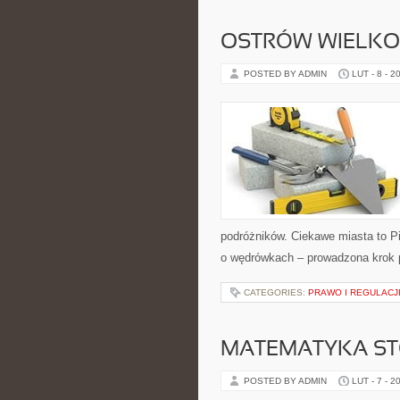
OSTRÓW WIELKO
POSTED BY ADMIN
LUT - 8 - 2
podróżników. Ciekawe miasta to Piła
o wędrówkach – prowadzona krok p
CATEGORIES:
PRAWO I REGULACJ
MATEMATYKA S
POSTED BY ADMIN
LUT - 7 - 2