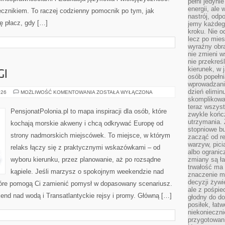
pełni jedyni
energii, ale
ęcznikiem. To raczej codzienny pomocnik po tym, jak
nastrój, odp
ię płacz, gdy […]
jemy każdeg
kroku. Nie o
lecz po mies
wyraźny obra
nie zmieni w
nie przekreś
kierunek, w 
GI
osób popełn
wprowadzaniu
dzień elimin
TOP
026
MOŻLIWOŚĆ KOMENTOWANIA
ZOSTAŁA WYŁĄCZONA
10
skomplikowan
&
teraz wszyst
RANKINGI
PensjonatPolonia.pl to mapa inspiracji dla osób, które
zwykle kończ
utrzymania.
kochają morskie akweny i chcą odkrywać Europę od
stopniowe b
strony nadmorskich miejscówek. To miejsce, w którym
zacząć od re
warzyw, pic
relaks łączy się z praktycznymi wskazówkami – od
albo ogranic
wyboru kierunku, przez planowanie, aż po rozsądne
zmiany są ła
trwałość ma
kąpiele. Jeśli marzysz o spokojnym weekendzie nad
znaczenie m
decyzji żywi
 które pomogą Ci zamienić pomysł w dopasowany scenariusz.
ale z pośpie
end nad wodą i Transatlantyckie rejsy i promy. Główną […]
głodny do d
posiłek, łat
niekonieczni
przygotowan