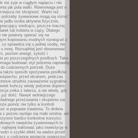
k nie żyje w ciągłym napięciu i nie
zenia jak pola walki. Równowaga jest o
zniejsza niż skrajność. Warto też
 potrzeby żywieniowe mogą się różnić.
ie jadła osoba aktywna fizycznie,
 pracujący siedząco, jeszcze inaczej
olatek lub kobieta w ciąży. Dlatego
 nie powinny opierać się na
jnym kopiowaniu modnych rozwiązań z
o, co sprawdza się u jednej osoby, nie
 u innej. Rozsądniej jest obserwować
m, poziom energii, sytość i
e po poszczególnych posiłkach. Taka
maga budować styl jedzenia naprawdę
do codziennych potrzeb. Duże
a także sposób spożywania posiłków.
pośpiechu, przed ekranem, podczas
stresie utrudnia zauważenie sygnałów
owiek kończy wtedy jedzenie dopiero
orcja znika z talerza, a nie wtedy, gdy
 już dość. Nawyk wolniejszego
kładnego przeżuwania i skupienia się
oże pomóc nie tylko w kontroli
 też w poprawie trawienia. To drobna
a z pozoru wydaje się mało istotna, ale
rzynosi bardzo konkretne korzyści.
drowych nawyków żywieniowych to
y najlepiej traktować jako inwestycję w
chodzi o szybki efekt na wadze przed
lecz o codzienne wsparcie organizmu,