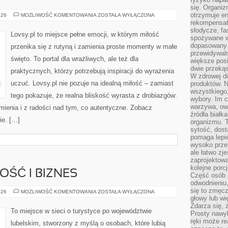
się. Organiz
otrzymuje en
SMUTEK
026
MOŻLIWOŚĆ KOMENTOWANIA
ZOSTAŁA WYŁĄCZONA
rekompensaty
słodycze, fa
Lovsy.pl to miejsce pełne emocji, w którym miłość
spożywane w
dopasowany d
przenika się z rutyną i zamienia proste momenty w małe
przewidywaln
święto. To portal dla wrażliwych, ale też dla
większe posił
dwie przekąs
praktycznych, którzy potrzebują inspiracji do wyrażenia
W zdrowej di
uczuć. Lovsy.pl nie pozuje na idealną miłość – zamiast
produktów. N
wszystkiego
tego pokazuje, że realna bliskość wyrasta z drobiazgów:
wybory. Im c
warzywa, owo
umienia i z radości nad tym, co autentyczne. Zobacz
źródła białka
ie. […]
organizmu. T
sytość, dost
pomaga lepie
wysoko prze
ale łatwo zj
zaprojektowa
kolejne porc
OŚĆ I BIZNES
Część osób p
odwodnieniu,
się to zmęc
PRZEDSIĘBIORCZOŚĆ
026
MOŻLIWOŚĆ KOMENTOWANIA
ZOSTAŁA WYŁĄCZONA
I
głowy lub wi
BIZNES
Zdarza się, 
To miejsce w sieci o turystyce po województwie
Prosty nawy
ręki może re
lubelskim, stworzony z myślą o osobach, które lubią