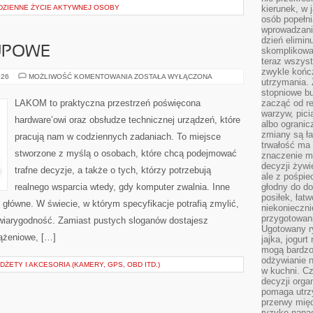
ODZIENNE ŻYCIE AKTYWNEJ OSOBY
kierunek, w 
osób popełn
wprowadzaniu
dzień elimin
UPOWE
skomplikowan
teraz wszyst
zwykle kończ
PORADNIKI
026
MOŻLIWOŚĆ KOMENTOWANIA
ZOSTAŁA WYŁĄCZONA
utrzymania.
ZAKUPOWE
stopniowe b
LAKOM to praktyczna przestrzeń poświęcona
zacząć od re
warzyw, pic
hardware’owi oraz obsłudze technicznej urządzeń, które
albo ogranic
zmiany są ła
pracują nam w codziennych zadaniach. To miejsce
trwałość ma
stworzone z myślą o osobach, które chcą podejmować
znaczenie m
decyzji żywi
trafne decyzje, a także o tych, którzy potrzebują
ale z pośpie
realnego wsparcia wtedy, gdy komputer zwalnia. Inne
głodny do d
posiłek, łat
 główne. W świecie, w którym specyfikacje potrafią zmylić,
niekonieczni
przygotowan
wiarygodność. Zamiast pustych sloganów dostajesz
Ugotowany r
iążeniowe, […]
jajka, jogur
mogą bardzo
odżywianie 
ŻETY I AKCESORIA (KAMERY, GPS, OBD ITD.)
w kuchni. C
decyzji orga
pomaga utrz
przerwy międ
ryzyko napa