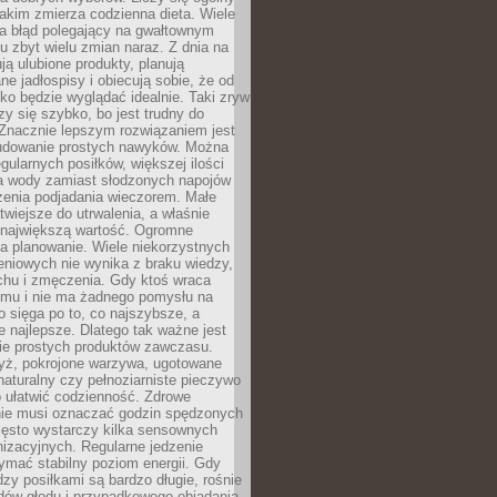
jakim zmierza codzienna dieta. Wiele
ia błąd polegający na gwałtownym
 zbyt wielu zmian naraz. Z dnia na
ują ulubione produkty, planują
e jadłospisy i obiecują sobie, że od
ko będzie wyglądać idealnie. Taki zryw
y się szybko, bo jest trudny do
 Znacznie lepszym rozwiązaniem jest
udowanie prostych nawyków. Można
gularnych posiłków, większej ilości
ia wody zamiast słodzonych napojów
zenia podjadania wieczorem. Małe
twiejsze do utrwalenia, a właśnie
 największą wartość. Ogromne
a planowanie. Wiele niekorzystnych
eniowych nie wynika z braku wiedzy,
chu i zmęczenia. Gdy ktoś wraca
omu i nie ma żadnego pomysłu na
wo sięga po to, co najszybsze, a
e najlepsze. Dlatego tak ważne jest
ie prostych produktów zawczasu.
yż, pokrojone warzywa, ugotowane
t naturalny czy pełnoziarniste pieczywo
 ułatwić codzienność. Zdrowe
nie musi oznaczać godzin spędzonych
zęsto wystarczy kilka sensownych
nizacyjnych. Regularne jedzenie
ymać stabilny poziom energii. Gdy
zy posiłkami są bardzo długie, rośnie
dów głodu i przypadkowego objadania