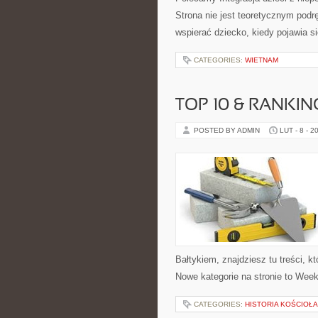
Strona nie jest teoretycznym podr
wspierać dziecko, kiedy pojawia s
CATEGORIES:
WIETNAM
TOP 10 & RANKIN
POSTED BY ADMIN
LUT - 8 - 2
Bałtykiem, znajdziesz tu treści,
Nowe kategorie na stronie to Week
CATEGORIES:
HISTORIA KOŚCIOŁA