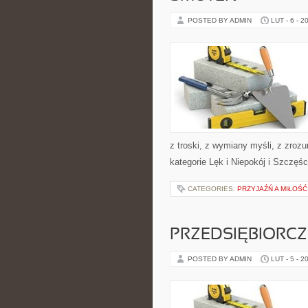
POSTED BY ADMIN
LUT - 6 - 2
z troski, z wymiany myśli, z zroz
kategorie Lęk i Niepokój i Szczęśc
CATEGORIES:
PRZYJAŹŃ A MIŁOŚĆ
PRZEDSIĘBIORCZ
POSTED BY ADMIN
LUT - 5 - 2