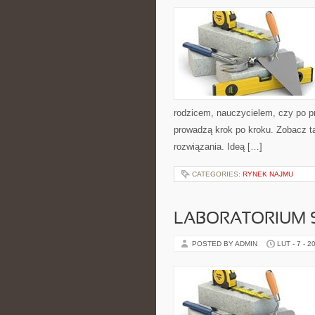
rodzicem, nauczycielem, czy po p
prowadzą krok po kroku. Zobacz t
rozwiązania. Ideą […]
CATEGORIES:
RYNEK NAJMU
LABORATORIUM 
POSTED BY ADMIN
LUT - 7 - 2