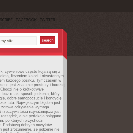
SCRIBE
FACEBOOK
TWITTER
i żywieniowe często kojarzą się z
dietą, liczeniem kalorii i nieustannym
iem każdego posiłku. Tymczasem w
 sens jest znacznie prostszy i bardziej
 Chodzi nie o krótkotrwałe
 lecz o taki sposób jedzenia, który
gię, dobre samopoczucie i kondycję
zez lata. Największym błędem jest
e zdrowe odżywianie wymaga
W rzeczywistości najważniejsza jest
i rozsądek, a nie perfekcja osiągana
dni, po których przychodzi
e. Podstawą dobrych nawyków
 jest zrozumienie, że jedzenie nie