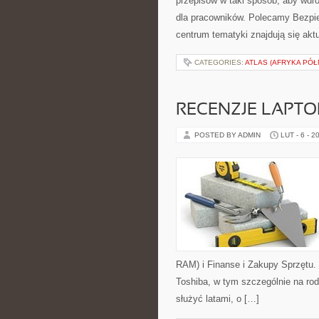
przepisów w taki sposób, aby wdro
dla pracowników. Polecamy Bezpie
centrum tematyki znajdują się akt
CATEGORIES:
ATLAS (AFRYKA PÓ
RECENZJE LAPT
POSTED BY ADMIN
LUT - 6 - 2
RAM) i Finanse i Zakupy Sprzętu. 
Toshiba, w tym szczególnie na rodz
służyć latami, o […]