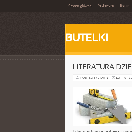
Archiwum
Berlin
Strona główna
BUTELKI
LITERATURA DZI
POSTED BY ADMIN
LUT - 9 - 2
Polecamy Integracja dzieci z niep