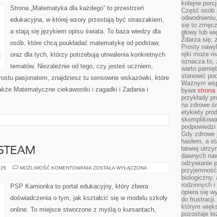
kolejne porc
Strona „Matematyka dla każdego” to przestrzeń
Część osób p
odwodnieniu,
edukacyjna, w której wzory przestają być straszakiem,
się to zmęc
a stają się językiem opisu świata. To baza wiedzy dla
głowy lub wi
Zdarza się, 
osób, które chcą poukładać matematykę od podstaw,
Prosty nawy
ręki może re
oraz dla tych, którzy potrzebują utrwalenia konkretnych
oznacza to, 
tematów. Niezależnie od tego, czy jesteś uczniem,
warto pamięt
stanowić po
rostu pasjonatem, znajdziesz tu sensowne wskazówki, które
Ważnym wspa
akże Matematyczne ciekawostki i zagadki i Zadania i
bywa
strona
przykłady pr
na zdrowe śn
etykiety pro
skomplikowan
podpowiedzi
Gdy zdrowe 
hasłem, a st
łatwiej utrz
STEAM
dawnych naw
odżywianie 
LABORATORIUM
026
MOŻLIWOŚĆ KOMENTOWANIA
ZOSTAŁA WYŁĄCZONA
przyjemność.
STEAM
biologiczny, 
rodzinnych i
PSP Kamionka to portal edukacyjny, który zbiera
opiera się w
doświadczenia o tym, jak kształcić się w modelu szkoły
do frustracj
którym więk
online. To miejsce stworzone z myślą o kursantach,
pozostaje te