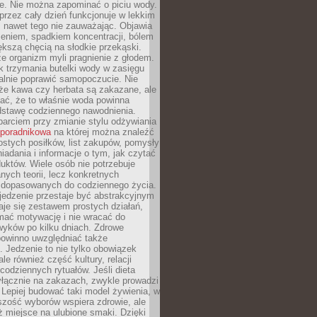
je. Nie można zapominać o piciu wody.
rzez cały dzień funkcjonuje w lekkim
 nawet tego nie zauważając. Objawia
zeniem, spadkiem koncentracji, bólem
ększą chęcią na słodkie przekąski.
że organizm myli pragnienie z głodem.
k trzymania butelki wody w zasięgu
alnie poprawić samopoczucie. Nie
że kawa czy herbata są zakazane, ale
ać, że to właśnie woda powinna
dstawę codziennego nawodnienia.
rciem przy zmianie stylu odżywiania
 poradnikowa
na której można znaleźć
ostych posiłków, list zakupów, pomysły
iadania i informacje o tym, jak czytać
duktów. Wiele osób nie potrzebuje
ych teorii, lecz konkretnych
 dopasowanych do codziennego życia.
jedzenie przestaje być abstrakcyjnym
aje się zestawem prostych działań,
ymać motywację i nie wracać do
yków po kilku dniach. Zdrowe
powinno uwzględniać także
 Jedzenie to nie tylko obowiązek
ale również część kultury, relacji
 codziennych rytuałów. Jeśli dieta
yłącznie na zakazach, zwykle prowadzi
i. Lepiej budować taki model żywienia, w
szość wyborów wspiera zdrowie, ale
ż miejsce na ulubione smaki. Dzięki