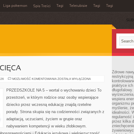
Liga pokemon
Tagi
Teletubisie
Tagi
Tagi
Spis Treści
SUB
ECIĘCA
Zdrowe nawyk
restrykcyjną 
LITERATURA
026
MOŻLIWOŚĆ KOMENTOWANIA
ZOSTAŁA WYŁĄCZONA
kontrolowan
DZIECIĘCA
praktyce ich
długofalowy.
PRZEDSZKOLE NA 5 – wortal o wychowaniu dzieci To
wyrzeczenia,
przestrzeń, w którym rodzice oraz osoby wspierające
wspiera ener
organizmu pr
dziecko przez wczesną edukację znajdą rzetelne
myślenie, ż
porady. Strona skupia się na codzienności związanych z
idealności. 
regularność 
adaptacją, uczuciami, życiem w grupie oraz
przez kilka 
zniechęceni
nabywaniem kompetencji w wieku żłobkowym.
żywieniowych
ełnosprawnościami i Edukacja językowa i wielojęzyczność.