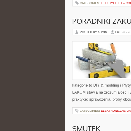
CATEGORIES:
LIFESTYLE FIT – C
PORADNIKI ZAK
POSTED BY ADMIN
LUT - 6 - 2
kategorie to DIY & modding i Płyty
LAKOM stawia na zrozumiałość i 
praktykę: sprawdzenia, próby obc
CATEGORIES:
ELEKTRONICZNE GAD
SMUTEK