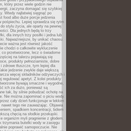
m, który przez wiele godzin nie
ergii, zaczyna domagać się szybkiej
. Wtedy najłatwiej sięgnąć po
st food albo duże porcje jedzenia
 pośpiechu. Lepiej sprawdza się rytm
o stylu życia, ale oparty na pewnej
ości. Dla jednych będą to trzy
ki, dla innych trzy posiłki i jedna lub
ki. Najważniejsze, by unikać chaosu.
ecie ważna jest również jakość
ie chodzi o całkowite wykluczenie
, co przetworzone, lecz o świadome
zęściej na talerzu pojawiają się
ce, produkty pełnoziarniste, dobre
 i zdrowe tłuszcze, tym lepiej dla
akie jedzenie zwykle daje większą
arcza więcej składników odżywczych i
j regulować apetyt. Z kolei produkty
tworzone bywają smaczne i wygodne,
eść ich za dużo, ponieważ są
ne tak, by silnie pobudzać ochotę na
je. Nie można zapominać o piciu wody.
rzez cały dzień funkcjonuje w lekkim
 nawet tego nie zauważając. Objawia
zeniem, spadkiem koncentracji, bólem
ększą chęcią na słodkie przekąski.
że organizm myli pragnienie z głodem.
k trzymania butelki wody w zasięgu
alnie poprawić samopoczucie. Nie