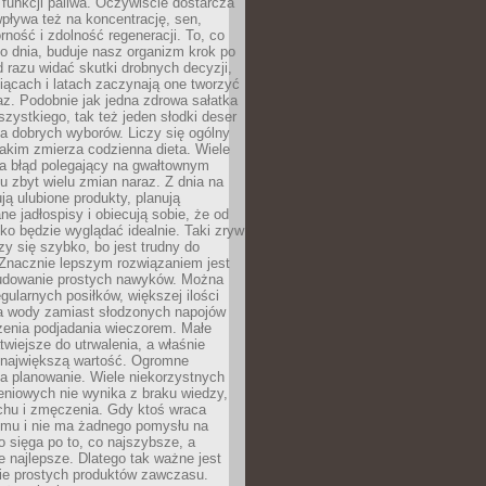
e funkcji paliwa. Oczywiście dostarcza
 wpływa też na koncentrację, sen,
orność i zdolność regeneracji. To, co
o dnia, buduje nasz organizm krok po
d razu widać skutki drobnych decyzji,
iącach i latach zaczynają one tworzyć
z. Podobnie jak jedna zdrowa sałatka
szystkiego, tak też jeden słodki deser
la dobrych wyborów. Liczy się ogólny
jakim zmierza codzienna dieta. Wiele
ia błąd polegający na gwałtownym
 zbyt wielu zmian naraz. Z dnia na
ują ulubione produkty, planują
e jadłospisy i obiecują sobie, że od
ko będzie wyglądać idealnie. Taki zryw
y się szybko, bo jest trudny do
 Znacznie lepszym rozwiązaniem jest
udowanie prostych nawyków. Można
gularnych posiłków, większej ilości
ia wody zamiast słodzonych napojów
zenia podjadania wieczorem. Małe
twiejsze do utrwalenia, a właśnie
 największą wartość. Ogromne
a planowanie. Wiele niekorzystnych
eniowych nie wynika z braku wiedzy,
chu i zmęczenia. Gdy ktoś wraca
omu i nie ma żadnego pomysłu na
wo sięga po to, co najszybsze, a
e najlepsze. Dlatego tak ważne jest
ie prostych produktów zawczasu.