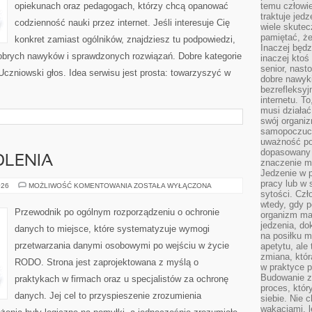
opiekunach oraz pedagogach, którzy chcą opanować
temu człowie
traktuje jed
codzienność nauki przez internet. Jeśli interesuje Cię
wiele skutec
pamiętać, że
konkret zamiast ogólników, znajdziesz tu podpowiedzi,
Inaczej będz
obrych nawyków i sprawdzonych rozwiązań. Dobre kategorie
inaczej ktoś
senior, nast
Uczniowski głos. Idea serwisu jest prosta: towarzyszyć w
dobre nawyki
bezrefleksy
internetu. T
musi działać
swój organiz
samopoczuci
uważność po
dopasowany 
OLENIA
znaczenie m
Jedzenie w 
pracy lub w 
EDUKACJA
026
MOŻLIWOŚĆ KOMENTOWANIA
ZOSTAŁA WYŁĄCZONA
I
sytości. Czł
SZKOLENIA
wtedy, gdy p
Przewodnik po ogólnym rozporządzeniu o ochronie
organizm ma
jedzenia, do
danych to miejsce, które systematyzuje wymogi
na posiłku m
przetwarzania danymi osobowymi po wejściu w życie
apetytu, ale
zmiana, któr
RODO. Strona jest zaprojektowana z myślą o
w praktyce p
Budowanie z
praktykach w firmach oraz u specjalistów za ochronę
proces, któr
danych. Jej cel to przyspieszenie zrozumienia
siebie. Nie 
wakacjami, 