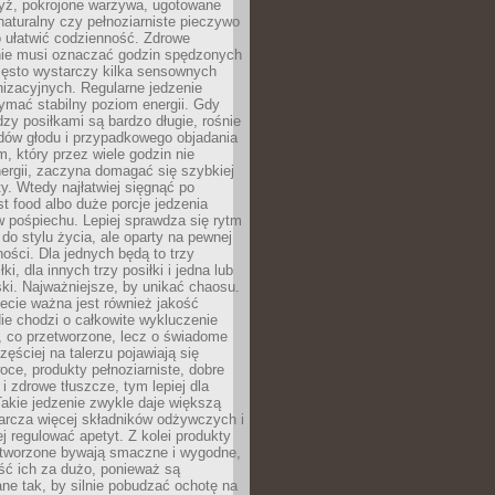
yż, pokrojone warzywa, ugotowane
t naturalny czy pełnoziarniste pieczywo
 ułatwić codzienność. Zdrowe
nie musi oznaczać godzin spędzonych
zęsto wystarczy kilka sensownych
nizacyjnych. Regularne jedzenie
ymać stabilny poziom energii. Gdy
zy posiłkami są bardzo długie, rośnie
dów głodu i przypadkowego objadania
m, który przez wiele godzin nie
ergii, zaczyna domagać się szybkiej
. Wtedy najłatwiej sięgnąć po
st food albo duże porcje jedzenia
 pośpiechu. Lepiej sprawdza się rytm
o stylu życia, ale oparty na pewnej
ości. Dla jednych będą to trzy
ki, dla innych trzy posiłki i jedna lub
ki. Najważniejsze, by unikać chaosu.
ecie ważna jest również jakość
ie chodzi o całkowite wykluczenie
, co przetworzone, lecz o świadome
zęściej na talerzu pojawiają się
ce, produkty pełnoziarniste, dobre
 i zdrowe tłuszcze, tym lepiej dla
akie jedzenie zwykle daje większą
arcza więcej składników odżywczych i
j regulować apetyt. Z kolei produkty
tworzone bywają smaczne i wygodne,
eść ich za dużo, ponieważ są
ne tak, by silnie pobudzać ochotę na