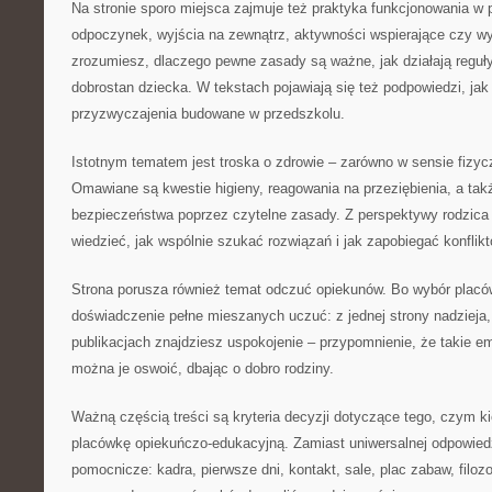
Na stronie sporo miejsca zajmuje też praktyka funkcjonowania w p
odpoczynek, wyjścia na zewnątrz, aktywności wspierające czy wyd
zrozumiesz, dlaczego pewne zasady są ważne, jak działają reguły
dobrostan dziecka. W tekstach pojawiają się też podpowiedzi, ja
przyzwyczajenia budowane w przedszkolu.
Istotnym tematem jest troska o zdrowie – zarówno w sensie fizy
Omawiane są kwestie higieny, reagowania na przeziębienia, a ta
bezpieczeństwa poprzez czytelne zasady. Z perspektywy rodzica 
wiedzieć, jak wspólnie szukać rozwiązań i jak zapobiegać konflik
Strona porusza również temat odczuć opiekunów. Bo wybór placówk
doświadczenie pełne mieszanych uczuć: z jednej strony nadzieja, 
publikacjach znajdziesz uspokojenie – przypomnienie, że takie e
można je oswoić, dbając o dobro rodziny.
Ważną częścią treści są kryteria decyzji dotyczące tego, czym ki
placówkę opiekuńczo-edukacyjną. Zamiast uniwersalnej odpowiedzi
pomocnicze: kadra, pierwsze dni, kontakt, sale, plac zabaw, filozo