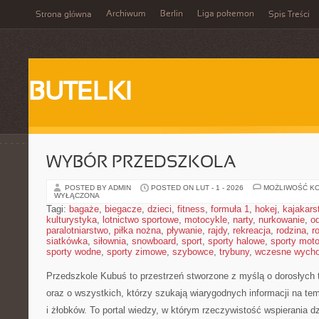
Archiwum
Berlin
Liga pokemon
Strona główna
Spis Treści
BUTELKI
WYBÓR PRZEDSZKOLA
POSTED BY ADMIN
POSTED ON LUT - 1 - 2026
MOŻLIWOŚĆ K
WYŁĄCZONA
Tagi:
bagaże
,
biegacze
,
dzieci
,
fitness
,
formuła 1
,
hokej
,
kajakars
kulturystyka
,
lotnictwo sportowe
,
motocykle
,
narty
,
nurkowanie
,
o
paralotniarstwo
,
piłka nożna
,
pływanie
,
rajdy
,
rekreacja
,
rodzina
,
r
siatkówka
,
siłownia
,
snowboard
,
sport
,
sporty halowe
,
sporty mot
sporty wodne
,
sporty zimowe
,
szybowce
,
trybuny
,
wczesne wych
Przedszkole Kubuś
to przestrzeń stworzone z myślą o dorosłych
oraz o wszystkich, którzy szukają wiarygodnych informacji na t
i żłobków. To portal wiedzy, w którym rzeczywistość wspierania d