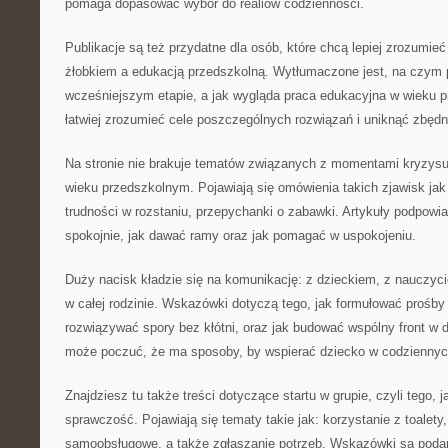
pomaga dopasować wybór do realiów codzienności.
Publikacje są też przydatne dla osób, które chcą lepiej zrozumie
żłobkiem a edukacją przedszkolną. Wytłumaczone jest, na czym 
wcześniejszym etapie, a jak wygląda praca edukacyjna w wieku 
łatwiej zrozumieć cele poszczególnych rozwiązań i uniknąć zbędn
Na stronie nie brakuje tematów związanych z momentami kryzysu, 
wieku przedszkolnym. Pojawiają się omówienia takich zjawisk jak 
trudności w rozstaniu, przepychanki o zabawki. Artykuły podpowi
spokojnie, jak dawać ramy oraz jak pomagać w uspokojeniu.
Duży nacisk kładzie się na komunikację: z dzieckiem, z nauczyci
w całej rodzinie. Wskazówki dotyczą tego, jak formułować prośby
rozwiązywać spory bez kłótni, oraz jak budować wspólny front w 
może poczuć, że ma sposoby, by wspierać dziecko w codziennyc
Znajdziesz tu także treści dotyczące startu w grupie, czyli tego,
sprawczość. Pojawiają się tematy takie jak: korzystanie z toalety
samoobsługowe, a także zgłaszanie potrzeb. Wskazówki są podane