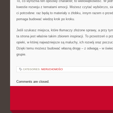
To, co wyróżnia ten opisowy charakter, to wielowątkowość. W jed
kwestie rozwoju z tematami emocji. Możesz czytać wybiórczo, sięg
ci potrzebne: raz będą to materiały o żłobku, innym razem o prze
pomaga budować wiedzę krok po kroku.
Jeśli szukasz miejsca, które tłumaczy złożone sprawy, a przy tym
ta strona jest właśnie takim zbiorem inspiracji. To przestrzeń o 
opieki, w której najważniejsze są maluchy, ich rozwój oraz poczu
Dzięki temu możesz budować własną drogę – z odwagą – w świec
grupie.
CATEGORIES:
NIERUCHOMOŚCI
Comments are closed.