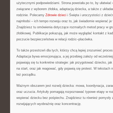
użytecznymi podpowiedziami. Strona powstała po to, by ułatwiać d
związane z wyborem żłobka, adaptacją dziecka, a także z ukła
rodzinie. Polecamy
Zdrowie dzieci
i Święta i uroczystości z dzie
najmłodsi – ich tempo rozwoju oraz to, jak świadomie wspierać j
Znajdziesz tu omówienia dotyczące rozmaitych metod pracy w grup
żłobkowej. Publikacje pokazują, jak może wyglądać kontakt z ka
poczucie bezpieczeństwa w relacji rodzic–placówka.
To także przestrzeń dla tych, którzy chcą lepiej zrozumieć proces
Adaptacja bywa emocjonująca, a jej przebieg zależy od wcześnie
pojawiają się tu konkretne strategie: jak przygotować dziecko, j
na start, oraz jak reagować, gdy pojawią się protest. W tekstach n
też porządku.
Ważnym obszarem jest rozwój dziecka: mowa, koordynacja, zarad
oraz uczucia. Artykuły pomagają rozpoznawać typowe etapy w roz
wspierać dziecku bez pośpiechu. Znajdziesz tu również pomysły 
rozwijających wyobraźnię oraz koncentrację.