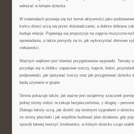
wdrażać w tempie dziecka.
W materiałach przewija się też temat aktywności jako podstawow
końcu dzieci uczą się przez doświadczanie, a dobrze dobrana za
buduje relacje. Pojawiają się propozycje na zajęcia muzyczno-ruc
opowiadania, a także pomysły na to, jak wykorzystać domowe syt
ciekawości.
Ważnym wątkiem jest również przygotowanie wyprawki. Tematy ob
przydaje się w żłobku: zapasowe rzeczy, kapcie, bidon, przytulank
podpowiedzi, jak opisywać rzeczy oraz jak przygotować dziecko 
będą używane w grupie.
Strona pokazuje także, jak ważne jest wzajemny szacunek pomi
jednej strony rodzic oczekuje bezpieczeństwa, z drugiej – personel
Dlatego teksty uczą, jak dzielić się istotnymi sygnałami o dzieck
ze strony placówki i jak wspólnie budować plan działania, gdy poj
sposób łatwiej tworzyć środowisko, w którym dziecko czuje stabil