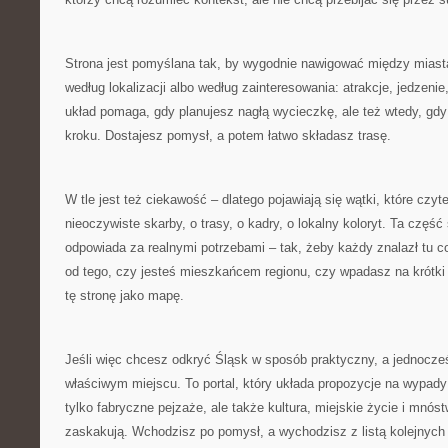
Strona jest pomyślana tak, by wygodnie nawigować między miast
według lokalizacji albo według zainteresowania: atrakcje, jedzenie
układ pomaga, gdy planujesz nagłą wycieczkę, ale też wtedy, gdy
kroku. Dostajesz pomysł, a potem łatwo składasz trasę.
W tle jest też ciekawość – dlatego pojawiają się wątki, które czyte
nieoczywiste skarby, o trasy, o kadry, o lokalny koloryt. Ta część 
odpowiada za realnymi potrzebami – tak, żeby każdy znalazł tu co
od tego, czy jesteś mieszkańcem regionu, czy wpadasz na krótki
tę stronę jako mapę.
Jeśli więc chcesz odkryć Śląsk w sposób praktyczny, a jednocześ
właściwym miejscu. To portal, który układa propozycje na wypady 
tylko fabryczne pejzaże, ale także kultura, miejskie życie i mnós
zaskakują. Wchodzisz po pomysł, a wychodzisz z listą kolejnych