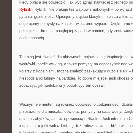
kiedy opłaca się odwiedzić i jak wyciągnąć najwięcej z jednego p
Rybnik
i Rybnik. Nie brakuje też wątków smakowych – bo wyjazd
pytania: gdzie zjeść. Opisujemy śląskie klasyki i miejsca z klima
sugerujemy pomysły na knajpki, wieczorne wyjście. Dzięki temu w
pełniejsze – bo miasto najlepiej zapada w pamięć, gdy zestawiasz 
codziennością.
Ten blog jest również dla aktywnych: pojawiają się inspiracje na 
wędrówki, nordic walking, a także pomysły na odpoczynek nad wod
kojarzy z kopalniami, można znaleźć zaskakująco dużo zieleni – i
niespodzianki lubimy najbardziej. To dobre miejsce, jeśli chcesz 
zobaczyć, jak wielobarwny potrafi być ten obszar.
Ważnym elementem są również opowieści o codzienności: działan
przestrzenie dla mieszkańców oraz pomysły na czas wolny. Dzięki 
spisem zabytków, ale też opowieścią o Śląsku. Jeśli interesuje Ci
inspiracje, a jeśli wolisz historię, też trafisz na wątki, które wcią
którzy chcą rozumieć kontekst, ale nie chcą przebijać się przez s