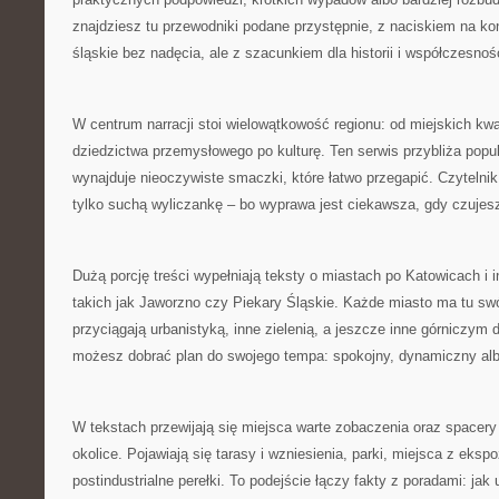
znajdziesz tu przewodniki podane przystępnie, z naciskiem na k
śląskie bez nadęcia, ale z szacunkiem dla historii i współczesnoś
W centrum narracji stoi wielowątkowość regionu: od miejskich kwa
dziedzictwa przemysłowego po kulturę. Ten serwis przybliża popula
wynajduje nieoczywiste smaczki, które łatwo przegapić. Czytelnik 
tylko suchą wyliczankę – bo wyprawa jest ciekawsza, gdy czujesz
Dużą porcję treści wypełniają teksty o miastach po Katowicach i 
takich jak Jaworzno czy Piekary Śląskie. Każde miasto ma tu swó
przyciągają urbanistyką, inne zielenią, a jeszcze inne górniczym
możesz dobrać plan do swojego tempa: spokojny, dynamiczny alb
W tekstach przewijają się miejsca warte zobaczenia oraz spacery
okolice. Pojawiają się tarasy i wzniesienia, parki, miejsca z eksp
postindustrialne perełki. To podejście łączy fakty z poradami: jak