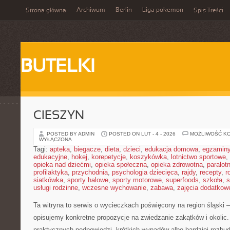
Archiwum
Berlin
Liga pokemon
Strona główna
Spis Treści
BUTELKI
CIESZYN
POSTED BY ADMIN
POSTED ON LUT - 4 - 2026
MOŻLIWOŚĆ K
WYŁĄCZONA
Tagi:
apteka
,
biegacze
,
dieta
,
dzieci
,
edukacja domowa
,
egzamin
edukacyjne
,
hokej
,
korepetycje
,
koszykówka
,
lotnictwo sportowe
,
opieka nad dziećmi
,
opieka społeczna
,
opieka zdrowotna
,
paralot
profilaktyka
,
przychodnia
,
psychologia dziecięca
,
rajdy
,
recepty
,
r
siatkówka
,
sporty halowe
,
sporty motorowe
,
superfoods
,
szkoła
,
s
usługi rodzinne
,
wczesne wychowanie
,
zabawa
,
zajęcia dodatkow
Ta witryna to serwis o wycieczkach poświęcony na region śląski 
opisujemy konkretne propozycje na zwiedzanie zakątków i okolic. 
praktycznych podpowiedzi, krótkich wypadów albo bardziej rozbu