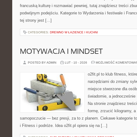
francuską kulturę i rozmawiać pewniej, tutaj znajdziesz treści z
podwójnym podejściu. Kategorie to Wydarzenia i festiwale i Fran
tej strony jest […]
CATEGORIES:
DREWNO W ŁAZIENCE I KUCHNI
MOTYWACJA I MINDSET
POSTED BY ADMIN
LUT - 10 - 2026
MOŻLIWOŚĆ KOMENTOWA
o2fit.pl to klub fitness, kt
narzędziami do zmiany sylwe
miejsce stworzone dla osób
świadomie, a jednocześnie n
Na stronie znajdziesz treś
formę, zrzucić kilogramy, a
samopoczucie — bez presji, za to z planem. Ciekawe kategorie to
i Fitness i podróże. Idea o2fit.pl opiera się na […]