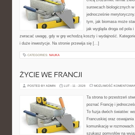
surowcach biologicznych w
jednocześnie merytoryczny.
tym, jak biomasa może stać
jak wygląda droga od pola i
zwracać uwagę, gdy w grę wchodzą koszty i wydajność. Kategorie
i duże inwestycje. Na stronie przewija się […]
CATEGORIES:
NAUKA
ŻYCIE WE FRANCJI
POSTED BY ADMIN
LUT - 11 - 2026
MOŻLIWOŚĆ KOMENTOWA
Ta strona to przestrzeń stw
poznać Francję i jednocześn
To fuzja dwóch światów: wo
Francuskiej oraz oswajania 
komunikację w rozmowach 
szukasz pomysłów na wyjaz