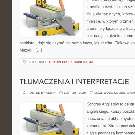
z myślą o czytelnikach szu
dniu, ale też o tych, którzy
miejsce, w którym brzmienia
a premiery łączą się z kla
bez nadęcia, dzięki czemu m
osobista i daje się czytać tak samo łatwo, jak słucha. Ciekawe kat
Muzyki i […]
CATEGORIES:
ORTOPEDIA I REHABILITACJA
TŁUMACZENIA I INTERPRETACJE
POSTED BY ADMIN
LUT - 20 - 2026
MOŻLIWOŚĆ KOMENTOWA
Kongres Anglistów to centr
angielskiego, którzy poszu
nauczania i praktycznych r
kursantami. Strona powstał
ciągle podnoszą kompetencj