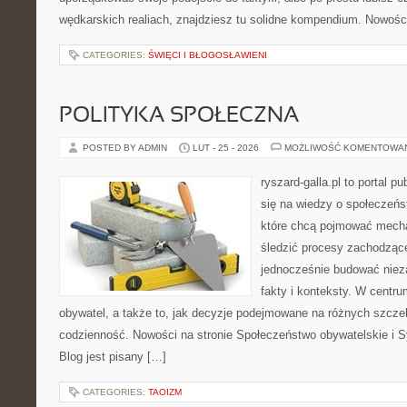
wędkarskich realiach, znajdziesz tu solidne kompendium. Nowości
CATEGORIES:
ŚWIĘCI I BŁOGOSŁAWIENI
POLITYKA SPOŁECZNA
POSTED BY ADMIN
LUT - 25 - 2026
MOŻLIWOŚĆ KOMENTOWA
ryszard-galla.pl to portal p
się na wiedzy o społeczeńst
które chcą pojmować mecha
śledzić procesy zachodzące
jednocześnie budować nieza
fakty i konteksty. W centru
obywatel, a także to, jak decyzje podejmowane na różnych szczeb
codzienność. Nowości na stronie Społeczeństwo obywatelskie i S
Blog jest pisany […]
CATEGORIES:
TAOIZM