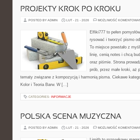
PROJEKTY KROK PO KROKU
POSTED BY ADMIN
LUT - 21 - 2026
MOŻLIWOŚĆ KOMENTOWA
Elfiki777 to pełen pomysłów
rysować i tworzyć pismo o
To miejsce powstało z myśl
linię, cenią notes i chcą b
oraz piśmie. Strona prowad
prób, przez małe kroki, aż 
tematy związane z kompozycją i harmonią pisma. Ciekawe kategori
Kolor i Teoria Barw. W […]
CATEGORIES:
INFORMACJE
POLSKA SCENA MUZYCZNA
POSTED BY ADMIN
LUT - 21 - 2026
MOŻLIWOŚĆ KOMENTOWA
Limith to rozrywkowy maga