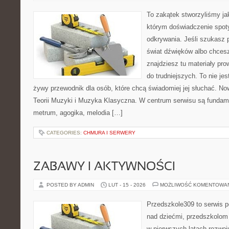
To zakątek stworzyliśmy ja
którym doświadczenie spoty
odkrywania. Jeśli szukasz p
świat dźwięków albo chces
znajdziesz tu materiały pr
do trudniejszych. To nie je
żywy przewodnik dla osób, które chcą świadomiej jej słuchać. No
Teorii Muzyki i Muzyka Klasyczna. W centrum serwisu są funda
metrum, agogika, melodia […]
CATEGORIES:
CHMURA I SERWERY
ZABAWY I AKTYWNOŚCI
POSTED BY ADMIN
LUT - 15 - 2026
MOŻLIWOŚĆ KOMENTOWA
Przedszkole309 to serwis 
nad dziećmi, przedszkolom 
w pierwszych latach rozwoj