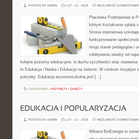
POSTED BY ADMIN
LUT - 12 - 2026
MOŻLIWOŚĆ KOMENTOWA
Placówka Podstawowa w Pop
którym kształcenie splata s
Strona internetowa szkolap
funkcjonowanie społecznośc
misję starań pedagogów i uc
zdobywaniu wiedzy od najwc
kolejne poziomy edukacyjne, w duchu życzliwości oraz stawiania 
to Edukacja i Nauka i Edukacja na świecie. W centrum inicjatyw z
potrzeby. Edukacja wczesnoszkolna jest […]
CATEGORIES:
PRZYNĘTY I ZANĘTY
EDUKACJA I POPULARYZACJA
POSTED BY ADMIN
LUT - 12 - 2026
MOŻLIWOŚĆ KOMENTOWA
Wikana BioEnergia to serwi
chcą zrozumieć temat zielon