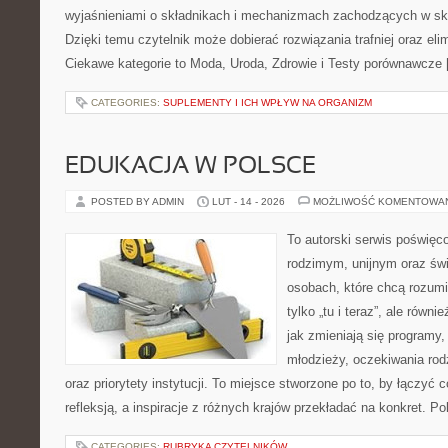
wyjaśnieniami o składnikach i mechanizmach zachodzących w skó
Dzięki temu czytelnik może dobierać rozwiązania trafniej oraz e
Ciekawe kategorie to Moda, Uroda, Zdrowie i Testy porównawcze
CATEGORIES:
SUPLEMENTY I ICH WPŁYW NA ORGANIZM
EDUKACJA W POLSCE
POSTED BY ADMIN
LUT - 14 - 2026
MOŻLIWOŚĆ KOMENTOWA
To autorski serwis poświęco
rodzimym, unijnym oraz św
osobach, które chcą rozumie
tylko „tu i teraz”, ale równ
jak zmieniają się programy,
młodzieży, oczekiwania ro
oraz priorytety instytucji. To miejsce stworzone po to, by łączyć
refleksją, a inspiracje z różnych krajów przekładać na konkret. 
CATEGORIES:
RUBRYKA CZYTELNIKÓW