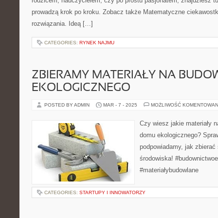
rodzicem, nauczycielem, czy po prostu pasjonatem, znajdziesz 
prowadzą krok po kroku. Zobacz także Matematyczne ciekawostki 
rozwiązania. Ideą […]
CATEGORIES:
RYNEK NAJMU
ZBIERAMY MATERIAŁY NA BUD
EKOLOGICZNEGO
POSTED BY ADMIN
MAR - 7 - 2025
MOŻLIWOŚĆ KOMENTOWAN
Czy wiesz jakie materiały n
domu ekologicznego? Spraw
podpowiadamy, jak zbierać 
środowiska! #budownictwo
#materiałybudowlane
CATEGORIES:
STARTUPY I INNOWATORZY