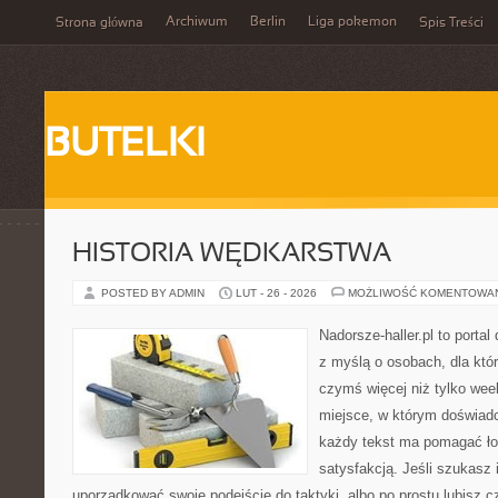
Archiwum
Berlin
Liga pokemon
Strona główna
Spis Treści
BUTELKI
HISTORIA WĘDKARSTWA
POSTED BY ADMIN
LUT - 26 - 2026
MOŻLIWOŚĆ KOMENTOWA
Nadorsze-haller.pl to portal
z myślą o osobach, dla któ
czymś więcej niż tylko we
miejsce, w którym doświadc
każdy tekst ma pomagać łow
satysfakcją. Jeśli szukasz 
uporządkować swoje podejście do taktyki, albo po prostu lubisz c