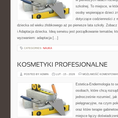
szkolnej. To miejsce, w któ
osoby wspierające dzieci z
dotyczące codzienności z 
dziecka od wieku żłobkowego aż po pierwsze lata szkoły. Zobacz
i Adaptacja dziecka. Ideą serwisu jest porządkowanie tematów, któr
wyzwaniem: adaptacja […]
CATEGORIES:
NAUKA
KOSMETYKI PROFESJONALNE
POSTED BY ADMIN
LUT - 15 - 2026
MOŻLIWOŚĆ KOMENTOWA
Estetica-Endermologia to s
osobach, które chcą rozsąd
jednocześnie rozumieć, jak 
pielęgnacyjne, na czym po
oraz które terapie gabineto
miejsce łączy doświadczeni