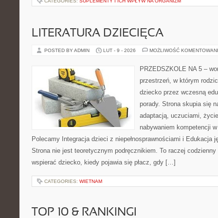
CATEGORIES:
SUPLEMENTY I ICH WPŁYW NA ORGANIZM
LITERATURA DZIECIĘCA
POSTED BY ADMIN
LUT - 9 - 2026
MOŻLIWOŚĆ KOMENTOWAN
PRZEDSZKOLE NA 5 – worta
przestrzeń, w którym rodzi
dziecko przez wczesną eduk
porady. Strona skupia się 
adaptacją, uczuciami, życi
nabywaniem kompetencji w
Polecamy Integracja dzieci z niepełnosprawnościami i Edukacja j
Strona nie jest teoretycznym podręcznikiem. To raczej codzienny
wspierać dziecko, kiedy pojawia się płacz, gdy […]
CATEGORIES:
WIETNAM
TOP 10 & RANKINGI