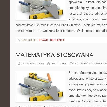
spokojem. To kącik dla pas
praktyka łączy się z inspira
na wypad, chcesz odkryć p
szlakiem, znajdziesz tu mat
podróżników. Ciekawe miasta to Piła i Gniezno. To nie jest wyłączni
o wędrówkach – prowadzona krok po kroku. Wielkopolska potrafi 
CATEGORIES:
PRAWO I REGULACJE
MATEMATYKA STOSOWANA
POSTED BY ADMIN
LUT - 7 - 2026
MOŻLIWOŚĆ KOMENTOWAN
Strona „Matematyka dla każ
edukacyjna, w której wzory
a stają się językiem opisu 
osób, które chcą poukłada
oraz dla tych, którzy potrz
tematów. Niezależnie od te