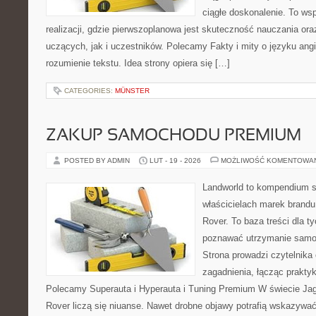
ciągłe doskonalenie. To ws
realizacji, gdzie pierwszoplanowa jest skuteczność nauczania or
uczących, jak i uczestników. Polecamy Fakty i mity o języku angi
rozumienie tekstu. Idea strony opiera się […]
CATEGORIES:
MÜNSTER
ZAKUP SAMOCHODU PREMIUM
POSTED BY ADMIN
LUT - 19 - 2026
MOŻLIWOŚĆ KOMENTOWA
Landworld to kompendium s
właścicielach marek brandu
Rover. To baza treści dla t
poznawać utrzymanie samo
Strona prowadzi czytelnika
zagadnienia, łącząc praktykę
Polecamy Superauta i Hyperauta i Tuning Premium W świecie Jag
Rover liczą się niuanse. Nawet drobne objawy potrafią wskazywać