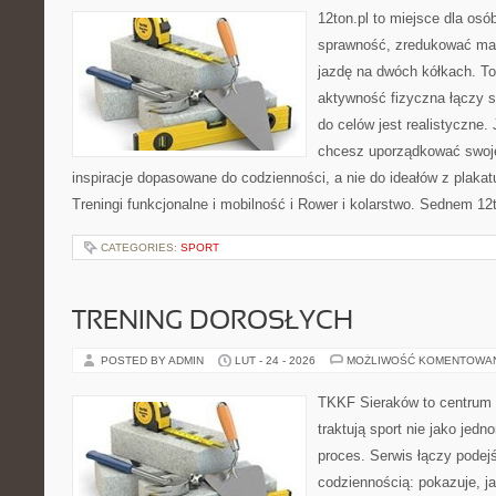
12ton.pl to miejsce dla osó
sprawność, zredukować mas
jazdę na dwóch kółkach. To
aktywność fizyczna łączy s
do celów jest realistyczne.
chcesz uporządkować swoje 
inspiracje dopasowane do codzienności, a nie do ideałów z plakat
Treningi funkcjonalne i mobilność i Rower i kolarstwo. Sednem 12
CATEGORIES:
SPORT
TRENING DOROSŁYCH
POSTED BY ADMIN
LUT - 24 - 2026
MOŻLIWOŚĆ KOMENTOWA
TKKF Sieraków to centrum w
traktują sport nie jako jedn
proces. Serwis łączy podej
codziennością: pokazuje, j