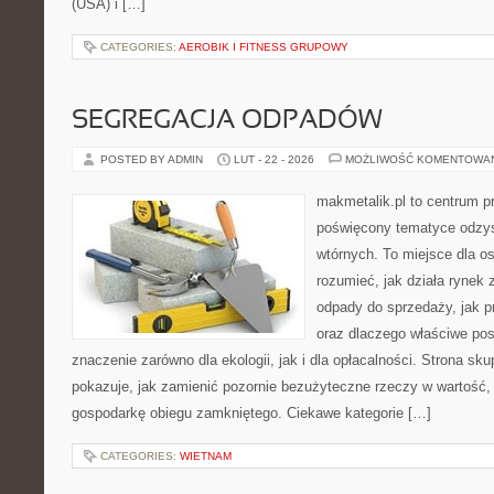
(USA) i […]
CATEGORIES:
AEROBIK I FITNESS GRUPOWY
SEGREGACJA ODPADÓW
POSTED BY ADMIN
LUT - 22 - 2026
MOŻLIWOŚĆ KOMENTOWA
makmetalik.pl to centrum 
poświęcony tematyce odzy
wtórnych. To miejsce dla osó
rozumieć, jak działa rynek
odpady do sprzedaży, jak p
oraz dlaczego właściwe po
znaczenie zarówno dla ekologii, jak i dla opłacalności. Strona sku
pokazuje, jak zamienić pozornie bezużyteczne rzeczy w wartość,
gospodarkę obiegu zamkniętego. Ciekawe kategorie […]
CATEGORIES:
WIETNAM