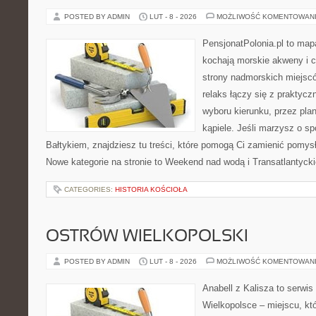
POSTED BY ADMIN
LUT - 8 - 2026
MOŻLIWOŚĆ KOMENTOWAN
PensjonatPolonia.pl to mapa
kochają morskie akweny i 
strony nadmorskich miejsc
relaks łączy się z prakty
wyboru kierunku, przez pla
kąpiele. Jeśli marzysz o 
Bałtykiem, znajdziesz tu treści, które pomogą Ci zamienić pomy
Nowe kategorie na stronie to Weekend nad wodą i Transatlantycki
CATEGORIES:
HISTORIA KOŚCIOŁA
OSTRÓW WIELKOPOLSKI
POSTED BY ADMIN
LUT - 8 - 2026
MOŻLIWOŚĆ KOMENTOWAN
Anabell z Kalisza to serwi
Wielkopolsce – miejscu, któ