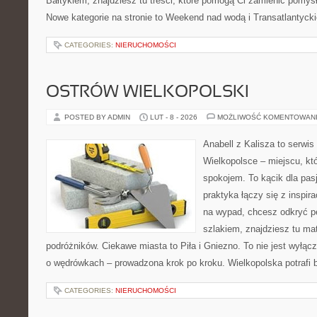
Bałtykiem, znajdziesz tu treści, które pomogą Ci zamienić pomy
Nowe kategorie na stronie to Weekend nad wodą i Transatlantycki
CATEGORIES:
NIERUCHOMOŚCI
OSTRÓW WIELKOPOLSKI
POSTED BY ADMIN
LUT - 8 - 2026
MOŻLIWOŚĆ KOMENTOWAN
Anabell z Kalisza to serwi
Wielkopolsce – miejscu, któ
spokojem. To kącik dla pas
praktyka łączy się z inspira
na wypad, chcesz odkryć p
szlakiem, znajdziesz tu mat
podróżników. Ciekawe miasta to Piła i Gniezno. To nie jest wyłączni
o wędrówkach – prowadzona krok po kroku. Wielkopolska potrafi 
CATEGORIES:
NIERUCHOMOŚCI