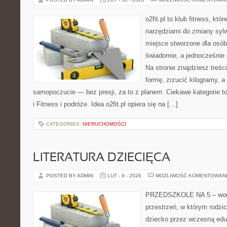
o2fit.pl to klub fitness, kt
narzędziami do zmiany sylwe
miejsce stworzone dla osób
świadomie, a jednocześnie n
Na stronie znajdziesz treś
formę, zrzucić kilogramy, a
samopoczucie — bez presji, za to z planem. Ciekawe kategorie to
i Fitness i podróże. Idea o2fit.pl opiera się na […]
CATEGORIES:
NIERUCHOMOŚCI
LITERATURA DZIECIĘCA
POSTED BY ADMIN
LUT - 9 - 2026
MOŻLIWOŚĆ KOMENTOWAN
PRZEDSZKOLE NA 5 – worta
przestrzeń, w którym rodzi
dziecko przez wczesną eduk