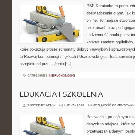
PSP Kamionka to portal edu
doświadczenia o tym, jak k
online. To miejsce stworzo
opiekunach oraz pedagogac
codzienność nauki przez inte
konkret zamiast ogólników,
które pokazują proste schematy dobrych nawyków i sprawdzonych
to Rozwój kompetencji miękkich i Uczniowski głos. Idea serwisu j
przejściu od przeciążenia […]
CATEGORIES:
NIERUCHOMOŚCI
EDUKACJA I SZKOLENIA
POSTED BY ADMIN
LUT - 7 - 2026
MOŻLIWOŚĆ KOMENTOWAN
Przewodnik po ogólnym roz
danych to miejsce, które 
przetwarzania danymi osob