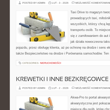
POSTED BY ADMIN
LUT - 3 - 2026
MOŻLIWOŚĆ KOMENTOWAN
Taxi Drive to magazyn twor
prowadzących taxi, miłośni
wszystkich, którzy chcą le
transportu osób. To miejsc
się z zamiłowaniem do aut 
jak działa nowoczesna tak
pojazdu, przez obsługę klienta, aż po ochronę na drodze i sens 
także Bezpieczeństwo na drodze i Porównania samochodów. Ten se
CATEGORIES:
NIERUCHOMOŚCI
KREWETKI I INNE BEZKRĘGOWCE
POSTED BY ADMIN
LUT - 2 - 2026
MOŻLIWOŚĆ KOMENTOWAN
Akwa-Pro to portal akwarys
akwarystyczna jest pokazan
miejsce dla osób, które ch