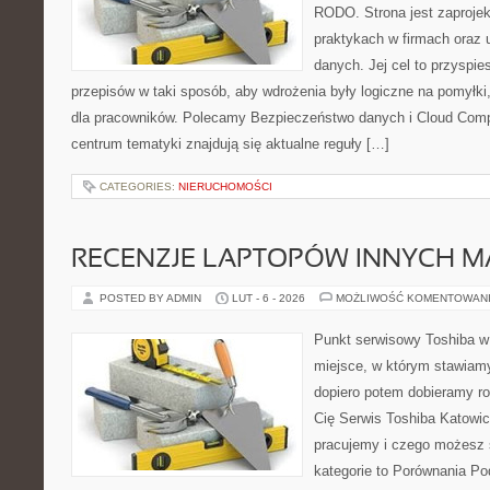
RODO. Strona jest zaproje
praktykach w firmach oraz 
danych. Jej cel to przyspie
przepisów w taki sposób, aby wdrożenia były logiczne na pomyłki
dla pracowników. Polecamy Bezpieczeństwo danych i Cloud Compu
centrum tematyki znajdują się aktualne reguły […]
CATEGORIES:
NIERUCHOMOŚCI
RECENZJE LAPTOPÓW INNYCH M
POSTED BY ADMIN
LUT - 6 - 2026
MOŻLIWOŚĆ KOMENTOWAN
Punkt serwisowy Toshiba w 
miejsce, w którym stawiamy
dopiero potem dobieramy roz
Cię Serwis Toshiba Katowic
pracujemy i czego możesz 
kategorie to Porównania P