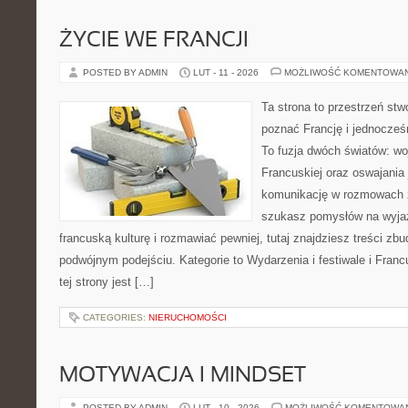
ŻYCIE WE FRANCJI
POSTED BY ADMIN
LUT - 11 - 2026
MOŻLIWOŚĆ KOMENTOWA
Ta strona to przestrzeń stw
poznać Francję i jednocześn
To fuzja dwóch światów: wo
Francuskiej oraz oswajania 
komunikację w rozmowach 
szukasz pomysłów na wyjaz
francuską kulturę i rozmawiać pewniej, tutaj znajdziesz treści z
podwójnym podejściu. Kategorie to Wydarzenia i festiwale i Fran
tej strony jest […]
CATEGORIES:
NIERUCHOMOŚCI
MOTYWACJA I MINDSET
POSTED BY ADMIN
LUT - 10 - 2026
MOŻLIWOŚĆ KOMENTOWA