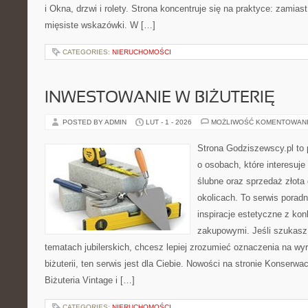
i Okna, drzwi i rolety. Strona koncentruje się na praktyce: zamias
mięsiste wskazówki. W […]
CATEGORIES:
NIERUCHOMOŚCI
INWESTOWANIE W BIŻUTERIĘ
POSTED BY ADMIN
LUT - 1 - 2026
MOŻLIWOŚĆ KOMENTOWAN
Strona Godziszewscy.pl to 
o osobach, które interesuje
ślubne oraz sprzedaż złota
okolicach. To serwis poradn
inspiracje estetyczne z k
zakupowymi. Jeśli szukasz
tematach jubilerskich, chcesz lepiej zrozumieć oznaczenia na wy
biżuterii, ten serwis jest dla Ciebie. Nowości na stronie Konserwacj
Biżuteria Vintage i […]
CATEGORIES:
NIERUCHOMOŚCI