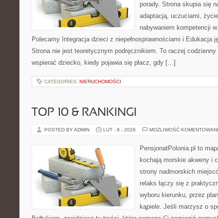
porady. Strona skupia się 
adaptacją, uczuciami, życi
nabywaniem kompetencji w
Polecamy Integracja dzieci z niepełnosprawnościami i Edukacja j
Strona nie jest teoretycznym podręcznikiem. To raczej codzienny
wspierać dziecko, kiedy pojawia się płacz, gdy […]
CATEGORIES:
NIERUCHOMOŚCI
TOP 10 & RANKINGI
POSTED BY ADMIN
LUT - 8 - 2026
MOŻLIWOŚĆ KOMENTOWAN
PensjonatPolonia.pl to mapa
kochają morskie akweny i 
strony nadmorskich miejsc
relaks łączy się z prakty
wyboru kierunku, przez pla
kąpiele. Jeśli marzysz o 