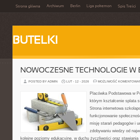
Archiwum
Berlin
Liga pokemon
Strona główna
Spis Treści
BUTELKI
NOWOCZESNE TECHNOLOGIE W 
POSTED BY ADMIN
LUT - 12 - 2026
MOŻLIWOŚĆ KOMENTOWA
Placówka Podstawowa w Pop
którym kształcenie splata s
Strona internetowa szkolap
funkcjonowanie społecznośc
misję starań pedagogów i uc
zdobywaniu wiedzy od najwc
kolejne poziomy edukacyjne, w duchu życzliwości oraz stawiania 