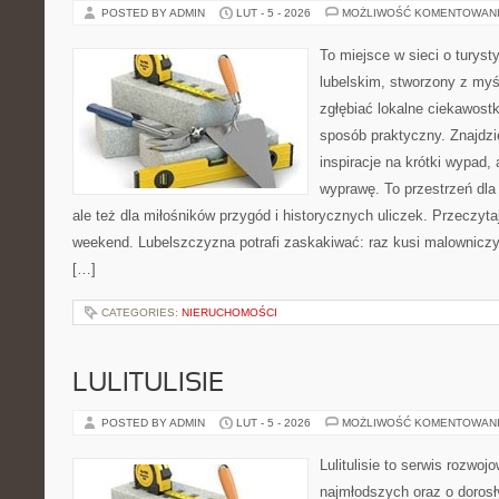
POSTED BY ADMIN
LUT - 5 - 2026
MOŻLIWOŚĆ KOMENTOWAN
To miejsce w sieci o turys
lubelskim, stworzony z myśl
zgłębiać lokalne ciekawost
sposób praktyczny. Znajdzi
inspiracje na krótki wypad,
wyprawę. To przestrzeń dla 
ale też dla miłośników przygód i historycznych uliczek. Przeczyta
weekend. Lubelszczyzna potrafi zaskakiwać: raz kusi malownicz
[…]
CATEGORIES:
NIERUCHOMOŚCI
LULITULISIE
POSTED BY ADMIN
LUT - 5 - 2026
MOŻLIWOŚĆ KOMENTOWAN
Lulitulisie to serwis rozwo
najmłodszych oraz o dorosł