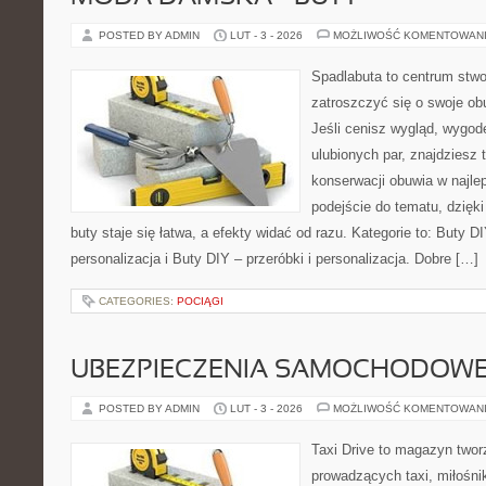
POSTED BY ADMIN
LUT - 3 - 2026
MOŻLIWOŚĆ KOMENTOWAN
Spadlabuta to centrum stwo
zatroszczyć się o swoje o
Jeśli cenisz wygląd, wygod
ulubionych par, znajdziesz
konserwacji obuwia w najlep
podejście do tematu, dzięk
buty staje się łatwa, a efekty widać od razu. Kategorie to: Buty DI
personalizacja i Buty DIY – przeróbki i personalizacja. Dobre […]
CATEGORIES:
POCIĄGI
UBEZPIECZENIA SAMOCHODOW
POSTED BY ADMIN
LUT - 3 - 2026
MOŻLIWOŚĆ KOMENTOWAN
Taxi Drive to magazyn twor
prowadzących taxi, miłośni