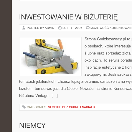
INWESTOWANIE W BIŻUTERIĘ
POSTED BY ADMIN
LUT - 1 - 2026
MOŻLIWOŚĆ KOMENTOWAN
Strona Godziszewscy.pl to 
o osobach, które interesuje
ślubne oraz sprzedaż złota
okolicach. To serwis poradn
inspiracje estetyczne z k
zakupowymi. Jeśli szukasz
tematach jubilerskich, chcesz lepiej zrozumieć oznaczenia na wy
biżuterii, ten serwis jest dla Ciebie. Nowości na stronie Konserwacj
Biżuteria Vintage i […]
CATEGORIES:
SŁODKIE BEZ CUKRU I NABIAŁU
NIEMCY