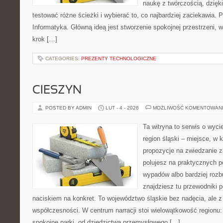
naukę z twórczością, dzię
testować różne ścieżki i wybierać to, co najbardziej zaciekawia. 
Informatyka. Główną ideą jest stworzenie spokojnej przestrzeni, 
krok […]
CATEGORIES:
PREZENTY TECHNOLOGICZNE
CIESZYN
POSTED BY ADMIN
LUT - 4 - 2026
MOŻLIWOŚĆ KOMENTOWAN
Ta witryna to serwis o wyc
region śląski – miejsce, w
propozycje na zwiedzanie za
polujesz na praktycznych p
wypadów albo bardziej rozb
znajdziesz tu przewodniki 
naciskiem na konkret. To województwo śląskie bez nadęcia, ale z 
współczesności. W centrum narracji stoi wielowątkowość regionu:
spokojne parki, od dziedzictwa przemysłowego […]