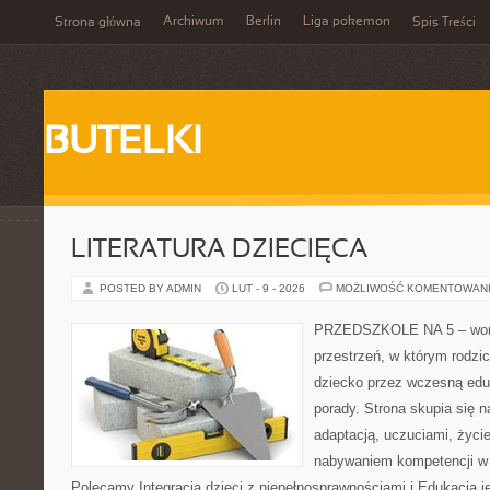
Archiwum
Berlin
Liga pokemon
Strona główna
Spis Treści
BUTELKI
LITERATURA DZIECIĘCA
POSTED BY ADMIN
LUT - 9 - 2026
MOŻLIWOŚĆ KOMENTOWAN
PRZEDSZKOLE NA 5 – worta
przestrzeń, w którym rodzi
dziecko przez wczesną eduk
porady. Strona skupia się 
adaptacją, uczuciami, życi
nabywaniem kompetencji w
Polecamy Integracja dzieci z niepełnosprawnościami i Edukacja j