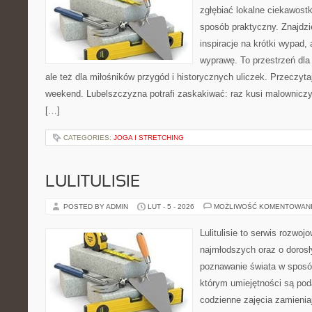
zgłębiać lokalne ciekawost
sposób praktyczny. Znajdzi
inspiracje na krótki wypad,
wyprawę. To przestrzeń dla 
ale też dla miłośników przygód i historycznych uliczek. Przeczyta
weekend. Lubelszczyzna potrafi zaskakiwać: raz kusi malownicz
[…]
CATEGORIES:
JOGA I STRETCHING
LULITULISIE
POSTED BY ADMIN
LUT - 5 - 2026
MOŻLIWOŚĆ KOMENTOWAN
Lulitulisie to serwis rozwo
najmłodszych oraz o dorosł
poznawanie świata w sposó
którym umiejętności są po
codzienne zajęcia zamienia