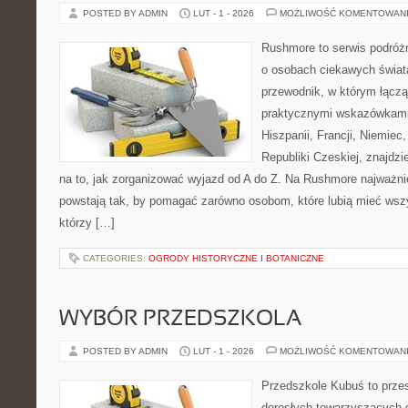
POSTED BY ADMIN
LUT - 1 - 2026
MOŻLIWOŚĆ KOMENTOWAN
Rushmore to serwis podróżn
o osobach ciekawych świata
przewodnik, w którym łączą 
praktycznymi wskazówkami.
Hiszpanii, Francji, Niemiec,
Republiki Czeskiej, znajdz
na to, jak zorganizować wyjazd od A do Z. Na Rushmore najważnie
powstają tak, by pomagać zarówno osobom, które lubią mieć wszys
którzy […]
CATEGORIES:
OGRODY HISTORYCZNE I BOTANICZNE
WYBÓR PRZEDSZKOLA
POSTED BY ADMIN
LUT - 1 - 2026
MOŻLIWOŚĆ KOMENTOWAN
Przedszkole Kubuś to prze
dorosłych towarzyszących 