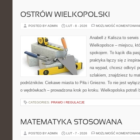
OSTRÓW WIELKOPOLSKI
POSTED BY ADMIN
LUT - 8 - 2026
MOŻLIWOŚĆ KOMENTOWAN
Anabell z Kalisza to serwi
Wielkopolsce – miejscu, któ
spokojem. To kącik dla pas
praktyka łączy się z inspira
na wypad, chcesz odkryć p
szlakiem, znajdziesz tu mat
podróżników. Ciekawe miasta to Piła i Gniezno. To nie jest wyłączni
o wędrówkach – prowadzona krok po kroku. Wielkopolska potrafi 
CATEGORIES:
PRAWO I REGULACJE
MATEMATYKA STOSOWANA
POSTED BY ADMIN
LUT - 7 - 2026
MOŻLIWOŚĆ KOMENTOWAN