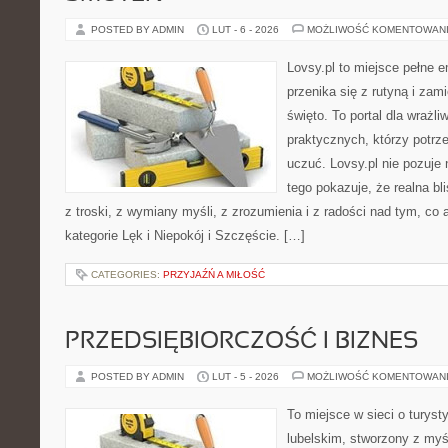
POSTED BY ADMIN
LUT - 6 - 2026
MOŻLIWOŚĆ KOMENTOWAN
Lovsy.pl to miejsce pełne e
przenika się z rutyną i za
święto. To portal dla wrażli
praktycznych, którzy potrze
uczuć. Lovsy.pl nie pozuje 
tego pokazuje, że realna bl
z troski, z wymiany myśli, z zrozumienia i z radości nad tym, co
kategorie Lęk i Niepokój i Szczęście. […]
CATEGORIES:
PRZYJAŹŃ A MIŁOŚĆ
PRZEDSIĘBIORCZOŚĆ I BIZNES
POSTED BY ADMIN
LUT - 5 - 2026
MOŻLIWOŚĆ KOMENTOWAN
To miejsce w sieci o turys
lubelskim, stworzony z myśl