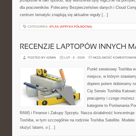
przepisów w taki sposób, aby wdrożenia były logiczne na pomyłki
dla pracowników. Polecamy Bezpieczeństwo danych i Cloud Compu
centrum tematyki znajdują się aktualne reguły […]
CATEGORIES:
ATLAS (AFRYKA PÓŁNOCNA)
RECENZJE LAPTOPÓW INNYCH M
POSTED BY ADMIN
LUT - 6 - 2026
MOŻLIWOŚĆ KOMENTOWAN
Punkt serwisowy Toshiba w 
miejsce, w którym stawiamy
dopiero potem dobieramy roz
Cię Serwis Toshiba Katowic
pracujemy i czego możesz 
kategorie to Porównania P
RAM) i Finanse i Zakupy Sprzętu. Nasza działalność koncentruje 
Toshiba, w tym szczególnie na rodzinie Toshiba Satellite. Modele
służyć latami, o […]