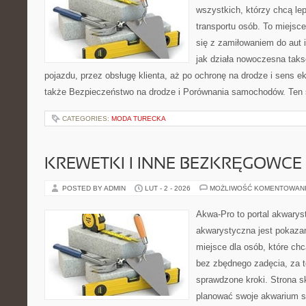
wszystkich, którzy chcą le
transportu osób. To miejsc
się z zamiłowaniem do aut 
jak działa nowoczesna tak
pojazdu, przez obsługę klienta, aż po ochronę na drodze i sens 
także Bezpieczeństwo na drodze i Porównania samochodów. Ten se
CATEGORIES:
MODA TURECKA
KREWETKI I INNE BEZKRĘGOWCE
POSTED BY ADMIN
LUT - 2 - 2026
MOŻLIWOŚĆ KOMENTOWAN
Akwa-Pro to portal akwarys
akwarystyczna jest pokazan
miejsce dla osób, które ch
bez zbędnego zadęcia, za t
sprawdzone kroki. Strona s
planować swoje akwarium 