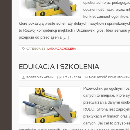
opiekunach oraz pedagogac
codzienność nauki przez inte
konkret zamiast ogólników,
które pokazują proste schematy dobrych nawyków i sprawdzonych
to Rozwój kompetencji miękkich i Uczniowski głos. Idea serwisu j
przejściu od przeciążenia […]
CATEGORIES:
LATAJACACHOLERA
EDUKACJA I SZKOLENIA
POSTED BY ADMIN
LUT - 7 - 2026
MOŻLIWOŚĆ KOMENTOWAN
Przewodnik po ogólnym roz
danych to miejsce, które 
przetwarzania danymi osob
RODO. Strona jest zaproje
praktykach w firmach oraz 
danych. Jej cel to przyspie