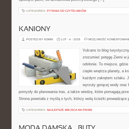
CATEGORIES:
PYTANIA OD CZYTELNIKÓW
KANIONY
POSTED BY ADMIN
LUT - 4 - 2026
MOŻLIWOŚĆ KOMENTOWAN
Vulcans to blog turystyczny
zrozumieć potęgę Ziemi w jej
odsłonie. To miejsce, gdzie 
cieple wnętrza planety, a kr
każdym zakrętem szlaku. Je
wyrzuty gorącej wody oraz 
pomysły do planowania tras, a także wiedzę, które pomagają prz
Strona powstała z myślą o tych, którzy wolą ścieżki prowadzące 
CATEGORIES:
NAJLEPSZE MIEJSCA NA PIKNIK
MODA DAMSKA – BUTY