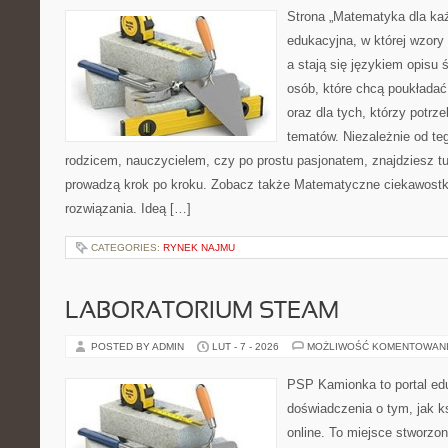
Strona „Matematyka dla każ
edukacyjna, w której wzory
a stają się językiem opisu 
osób, które chcą poukłada
oraz dla tych, którzy potrz
tematów. Niezależnie od te
rodzicem, nauczycielem, czy po prostu pasjonatem, znajdziesz 
prowadzą krok po kroku. Zobacz także Matematyczne ciekawostki 
rozwiązania. Ideą […]
CATEGORIES:
RYNEK NAJMU
LABORATORIUM STEAM
POSTED BY ADMIN
LUT - 7 - 2026
MOŻLIWOŚĆ KOMENTOWAN
PSP Kamionka to portal edu
doświadczenia o tym, jak k
online. To miejsce stworzo