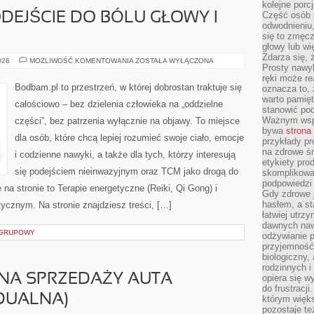
kolejne porc
Część osób p
DEJŚCIE DO BÓLU GŁOWY I
odwodnieniu,
się to zmęc
głowy lub wi
Zdarza się, 
HOLISTYCZNE
026
MOŻLIWOŚĆ KOMENTOWANIA
ZOSTAŁA WYŁĄCZONA
Prosty nawy
PODEJŚCIE
DO
ręki może re
BÓLU
Bodbam.pl to przestrzeń, w której dobrostan traktuje się
oznacza to, 
GŁOWY
warto pamięt
I
całościowo – bez dzielenia człowieka na „oddzielne
MIGREN
stanowić po
Ważnym wspa
części”, bez patrzenia wyłącznie na objawy. To miejsce
bywa
strona
dla osób, które chcą lepiej rozumieć swoje ciało, emocje
przykłady pr
na zdrowe śn
i codzienne nawyki, a także dla tych, którzy interesują
etykiety pro
się podejściem nieinwazyjnym oraz TCM jako drogą do
skomplikowan
podpowiedzi
na stronie to Terapie energetyczne (Reiki, Qi Gong) i
Gdy zdrowe 
hasłem, a st
tycznym. Na stronie znajdziesz treści, […]
łatwiej utrz
dawnych naw
S GRUPOWY
odżywianie 
przyjemność.
biologiczny, 
rodzinnych i
Ć NA SPRZEDAŻY AUTA
opiera się w
do frustracj
DUALNA)
którym więk
pozostaje te