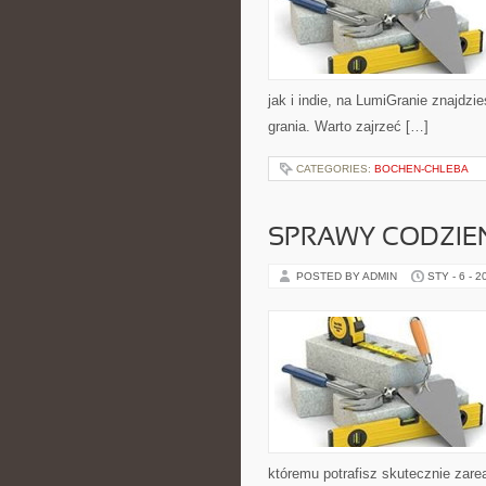
jak i indie, na LumiGranie znajdzi
grania. Warto zajrzeć […]
CATEGORIES:
BOCHEN-CHLEBA
SPRAWY CODZIE
POSTED BY ADMIN
STY - 6 - 2
któremu potrafisz skutecznie zar