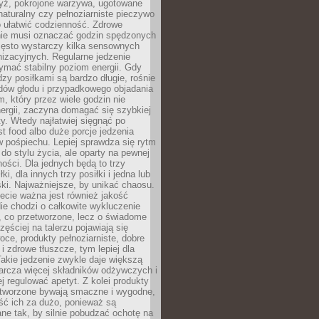
yż, pokrojone warzywa, ugotowane
t naturalny czy pełnoziarniste pieczywo
 ułatwić codzienność. Zdrowe
nie musi oznaczać godzin spędzonych
zęsto wystarczy kilka sensownych
nizacyjnych. Regularne jedzenie
ymać stabilny poziom energii. Gdy
zy posiłkami są bardzo długie, rośnie
dów głodu i przypadkowego objadania
m, który przez wiele godzin nie
ergii, zaczyna domagać się szybkiej
. Wtedy najłatwiej sięgnąć po
st food albo duże porcje jedzenia
 pośpiechu. Lepiej sprawdza się rytm
o stylu życia, ale oparty na pewnej
ości. Dla jednych będą to trzy
ki, dla innych trzy posiłki i jedna lub
ki. Najważniejsze, by unikać chaosu.
ecie ważna jest również jakość
ie chodzi o całkowite wykluczenie
, co przetworzone, lecz o świadome
zęściej na talerzu pojawiają się
ce, produkty pełnoziarniste, dobre
 i zdrowe tłuszcze, tym lepiej dla
akie jedzenie zwykle daje większą
arcza więcej składników odżywczych i
j regulować apetyt. Z kolei produkty
tworzone bywają smaczne i wygodne,
eść ich za dużo, ponieważ są
ne tak, by silnie pobudzać ochotę na