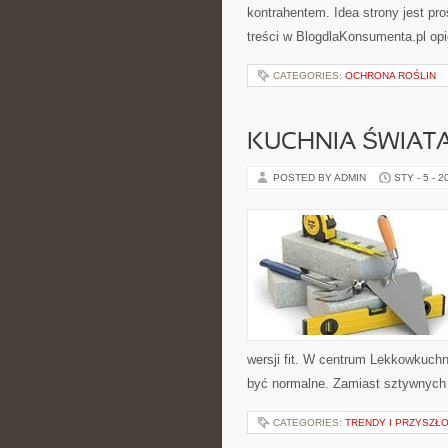
kontrahentem. Idea strony jest pr
treści w BlogdlaKonsumenta.pl opi
CATEGORIES:
OCHRONA ROŚLIN
KUCHNIA ŚWIATA 
POSTED BY ADMIN
STY - 5 - 2
wersji fit. W centrum Lekkowkuch
być normalne. Zamiast sztywnych 
CATEGORIES:
TRENDY I PRZYSZŁ