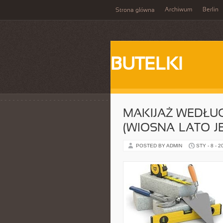
Archiwum
Berlin
Strona główna
BUTELKI
MAKIJAŻ WEDŁU
(WIOSNA–LATO–JE
POSTED BY ADMIN
STY - 8 - 2