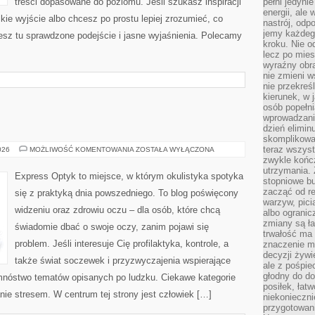
treści dopasowane do poziomu. Jeśli szukasz inspiracji
pełni jedyni
energii, ale
kie wyjście albo chcesz po prostu lepiej zrozumieć, co
nastrój, odp
jemy każdeg
ziesz tu sprawdzone podejście i jasne wyjaśnienia. Polecamy
kroku. Nie o
lecz po mies
wyraźny obra
nie zmieni w
nie przekreś
kierunek, w 
osób popełn
wprowadzaniu
dzień elimin
skomplikowan
teraz wszyst
OKULARY
026
MOŻLIWOŚĆ KOMENTOWANIA
ZOSTAŁA WYŁĄCZONA
zwykle kończ
utrzymania.
Express Optyk to miejsce, w którym okulistyka spotyka
stopniowe b
zacząć od re
się z praktyką dnia powszedniego. To blog poświęcony
warzyw, pic
widzeniu oraz zdrowiu oczu – dla osób, które chcą
albo ogranic
zmiany są ła
świadomie dbać o swoje oczy, zanim pojawi się
trwałość ma
problem. Jeśli interesuje Cię profilaktyka, kontrole, a
znaczenie m
decyzji żywi
także świat soczewek i przyzwyczajenia wspierające
ale z pośpie
głodny do d
 mnóstwo tematów opisanych po ludzku. Ciekawe kategorie
posiłek, łat
zanie stresem. W centrum tej strony jest człowiek […]
niekonieczni
przygotowan