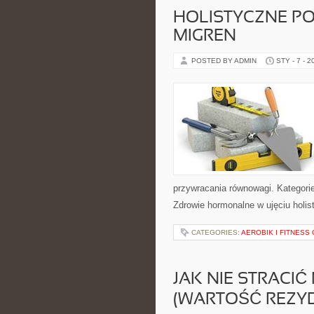
HOLISTYCZNE PO
MIGREN
POSTED BY ADMIN
STY - 7 - 2
przywracania równowagi. Kategorie 
Zdrowie hormonalne w ujęciu holis
CATEGORIES:
AEROBIK I FITNES
JAK NIE STRACI
(WARTOŚĆ REZY