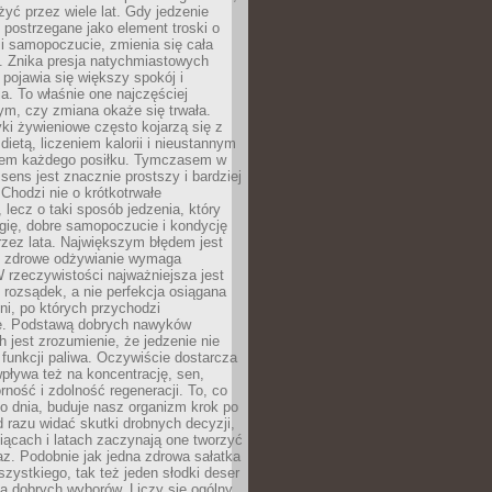
żyć przez wiele lat. Gdy jedzenie
postrzegane jako element troski o
 i samopoczucie, zmienia się cała
. Znika presja natychmiastowych
a pojawia się większy spokój i
. To właśnie one najczęściej
ym, czy zmiana okaże się trwała.
i żywieniowe często kojarzą się z
dietą, liczeniem kalorii i nieustannym
iem każdego posiłku. Tymczasem w
 sens jest znacznie prostszy i bardziej
 Chodzi nie o krótkotrwałe
 lecz o taki sposób jedzenia, który
gię, dobre samopoczucie i kondycję
zez lata. Największym błędem jest
e zdrowe odżywianie wymaga
W rzeczywistości najważniejsza jest
i rozsądek, a nie perfekcja osiągana
dni, po których przychodzi
e. Podstawą dobrych nawyków
 jest zrozumienie, że jedzenie nie
e funkcji paliwa. Oczywiście dostarcza
 wpływa też na koncentrację, sen,
orność i zdolność regeneracji. To, co
o dnia, buduje nasz organizm krok po
d razu widać skutki drobnych decyzji,
iącach i latach zaczynają one tworzyć
z. Podobnie jak jedna zdrowa sałatka
szystkiego, tak też jeden słodki deser
la dobrych wyborów. Liczy się ogólny