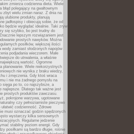
jakim zmierza codzienna dieta. Wiele
ia błąd polegający na gwałtownym
 zbyt wielu zmian naraz. Z dnia na
ują ulubione produkty, planują
e jadłospisy i obiecują sobie, że od
ko będzie wyglądać idealnie. Taki zryw
y się szybko, bo jest trudny do
 Znacznie lepszym rozwiązaniem jest
udowanie prostych nawyków. Można
gularnych posiłków, większej ilości
ia wody zamiast słodzonych napojów
zenia podjadania wieczorem. Małe
twiejsze do utrwalenia, a właśnie
 największą wartość. Ogromne
a planowanie. Wiele niekorzystnych
eniowych nie wynika z braku wiedzy,
chu i zmęczenia. Gdy ktoś wraca
omu i nie ma żadnego pomysłu na
wo sięga po to, co najszybsze, a
e najlepsze. Dlatego tak ważne jest
ie prostych produktów zawczasu.
yż, pokrojone warzywa, ugotowane
t naturalny czy pełnoziarniste pieczywo
 ułatwić codzienność. Zdrowe
nie musi oznaczać godzin spędzonych
zęsto wystarczy kilka sensownych
nizacyjnych. Regularne jedzenie
ymać stabilny poziom energii. Gdy
zy posiłkami są bardzo długie, rośnie
dów głodu i przypadkowego objadania