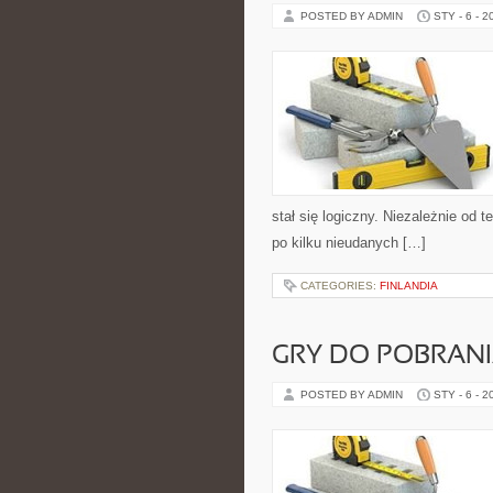
POSTED BY ADMIN
STY - 6 - 2
stał się logiczny. Niezależnie od 
po kilku nieudanych […]
CATEGORIES:
FINLANDIA
GRY DO POBRAN
POSTED BY ADMIN
STY - 6 - 2