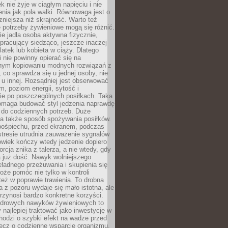
k nie żyje w ciągłym napięciu i nie
zenia jak pola walki. Równowaga jest o
zniejsza niż skrajność. Warto też
 potrzeby żywieniowe mogą się różnić.
ie jadła osoba aktywna fizycznie,
 pracujący siedząco, jeszcze inaczej
olatek lub kobieta w ciąży. Dlatego
 nie powinny opierać się na
jnym kopiowaniu modnych rozwiązań z
o, co sprawdza się u jednej osoby, nie
 u innej. Rozsądniej jest obserwować
m, poziom energii, sytość i
e po poszczególnych posiłkach. Taka
maga budować styl jedzenia naprawdę
do codziennych potrzeb. Duże
a także sposób spożywania posiłków.
pośpiechu, przed ekranem, podczas
stresie utrudnia zauważenie sygnałów
owiek kończy wtedy jedzenie dopiero
orcja znika z talerza, a nie wtedy, gdy
 już dość. Nawyk wolniejszego
kładnego przeżuwania i skupienia się
oże pomóc nie tylko w kontroli
 też w poprawie trawienia. To drobna
a z pozoru wydaje się mało istotna, ale
rzynosi bardzo konkretne korzyści.
drowych nawyków żywieniowych to
y najlepiej traktować jako inwestycję w
chodzi o szybki efekt na wadze przed
lecz o codzienne wsparcie organizmu,