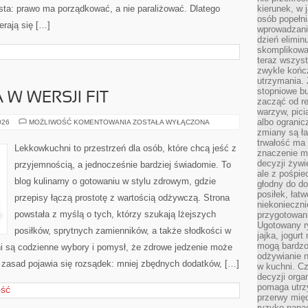
osta: prawo ma porządkować, a nie paraliżować. Dlatego
kierunek, w 
osób popełn
erają się […]
wprowadzaniu
dzień elimin
skomplikowan
teraz wszyst
zwykle kończ
utrzymania.
stopniowe b
W WERSJI FIT
zacząć od re
warzyw, pic
albo ogranic
KUCHNIA
026
MOŻLIWOŚĆ KOMENTOWANIA
ZOSTAŁA WYŁĄCZONA
ŚWIATA
zmiany są ła
W
trwałość ma
WERSJI
Lekkowkuchni to przestrzeń dla osób, które chcą jeść z
FIT
znaczenie m
decyzji żywi
przyjemnością, a jednocześnie bardziej świadomie. To
ale z pośpie
blog kulinarny o gotowaniu w stylu zdrowym, gdzie
głodny do d
posiłek, łat
przepisy łączą prostotę z wartością odżywczą. Strona
niekonieczni
powstała z myślą o tych, którzy szukają lżejszych
przygotowan
Ugotowany r
posiłków, sprytnych zamienników, a także słodkości w
jajka, jogur
mogą bardzo
ni są codzienne wybory i pomysł, że zdrowe jedzenie może
odżywianie 
zasad pojawia się rozsądek: mniej zbędnych dodatków, […]
w kuchni. C
decyzji orga
pomaga utrz
OŚĆ
przerwy międ
ryzyko napa