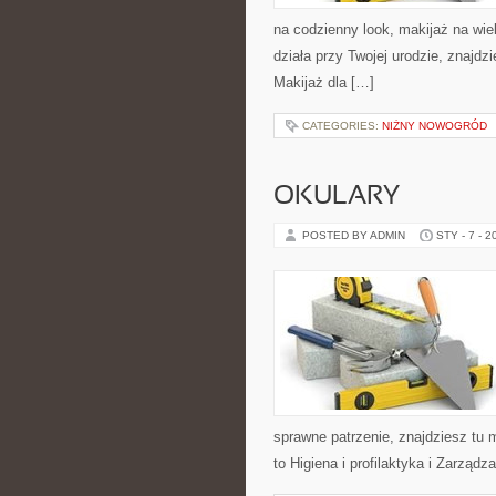
na codzienny look, makijaż na wiel
działa przy Twojej urodzie, znajd
Makijaż dla […]
CATEGORIES:
NIŻNY NOWOGRÓD
OKULARY
POSTED BY ADMIN
STY - 7 - 2
sprawne patrzenie, znajdziesz tu
to Higiena i profilaktyka i Zarząd