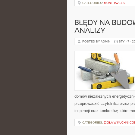
CATEGORIES:
MONTRAVELS
BŁĘDY NA BUDOW
ANALIZY
POSTED BY ADMIN
STY - 7 - 2
domów niezależnych energetycznie
przeprowadzić czytelnika przez pr
inspiracji oraz konkretów, które 
CATEGORIES:
ZIOŁA W KUCHNI C