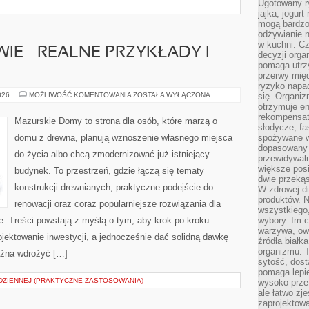
Ugotowany r
jajka, jogur
mogą bardzo
odżywianie 
w kuchni. C
IE – REALNE PRZYKŁADY I
decyzji orga
pomaga utrz
przerwy międ
ryzyko napa
BŁĘDY
026
MOŻLIWOŚĆ KOMENTOWANIA
ZOSTAŁA WYŁĄCZONA
się. Organiz
NA
otrzymuje en
BUDOWIE
rekompensaty
–
Mazurskie Domy to strona dla osób, które marzą o
REALNE
słodycze, fa
PRZYKŁADY
domu z drewna, planują wznoszenie własnego miejsca
spożywane w
I
dopasowany d
ANALIZY
do życia albo chcą zmodernizować już istniejący
przewidywaln
większe posił
budynek. To przestrzeń, gdzie łączą się tematy
dwie przekąs
konstrukcji drewnianych, praktyczne podejście do
W zdrowej di
produktów. N
renowacji oraz coraz popularniejsze rozwiązania dla
wszystkiego
. Treści powstają z myślą o tym, aby krok po kroku
wybory. Im c
warzywa, owo
ojektowanie inwestycji, a jednocześnie dać solidną dawkę
źródła białka
organizmu. T
można wdrożyć […]
sytość, dost
pomaga lepie
ODZIENNEJ (PRAKTYCZNE ZASTOSOWANIA)
wysoko prze
ale łatwo zj
zaprojektowa