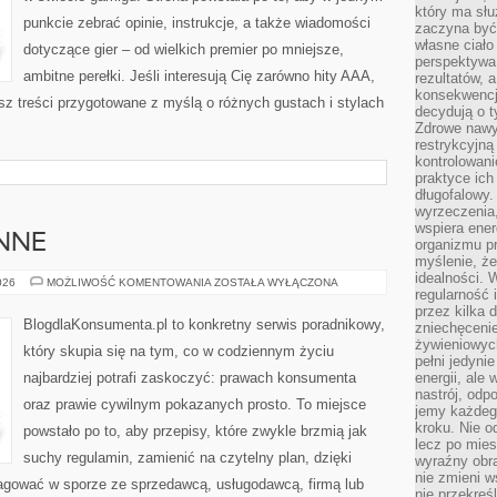
który ma słu
punkcie zebrać opinie, instrukcje, a także wiadomości
zaczyna być 
własne ciało
dotyczące gier – od wielkich premier po mniejsze,
perspektywa
ambitne perełki. Jeśli interesują Cię zarówno hity AAA,
rezultatów, 
konsekwencja
esz treści przygotowane z myślą o różnych gustach i stylach
decydują o t
Zdrowe nawyk
restrykcyjną 
kontrolowan
praktyce ich
długofalowy.
wyrzeczenia,
wspiera ener
NNE
organizmu pr
myślenie, ż
idealności. 
SPRAWY
026
MOŻLIWOŚĆ KOMENTOWANIA
ZOSTAŁA WYŁĄCZONA
regularność 
CODZIENNE
przez kilka 
BlogdlaKonsumenta.pl to konkretny serwis poradnikowy,
zniechęceni
żywieniowych
który skupia się na tym, co w codziennym życiu
pełni jedyni
najbardziej potrafi zaskoczyć: prawach konsumenta
energii, ale
nastrój, odp
oraz prawie cywilnym pokazanych prosto. To miejsce
jemy każdeg
kroku. Nie o
powstało po to, aby przepisy, które zwykle brzmią jak
lecz po mies
suchy regulamin, zamienić na czytelny plan, dzięki
wyraźny obra
nie zmieni w
eagować w sporze ze sprzedawcą, usługodawcą, firmą lub
nie przekreś