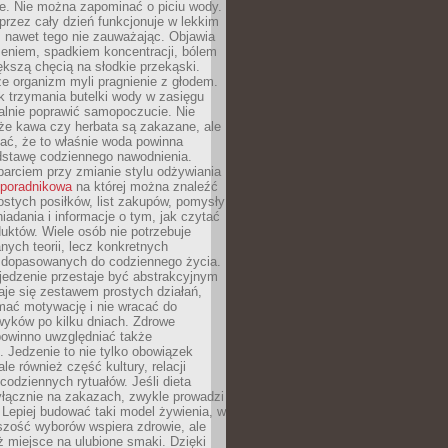
je. Nie można zapominać o piciu wody.
rzez cały dzień funkcjonuje w lekkim
 nawet tego nie zauważając. Objawia
zeniem, spadkiem koncentracji, bólem
ększą chęcią na słodkie przekąski.
że organizm myli pragnienie z głodem.
k trzymania butelki wody w zasięgu
alnie poprawić samopoczucie. Nie
że kawa czy herbata są zakazane, ale
ać, że to właśnie woda powinna
dstawę codziennego nawodnienia.
rciem przy zmianie stylu odżywiania
 poradnikowa
na której można znaleźć
ostych posiłków, list zakupów, pomysły
iadania i informacje o tym, jak czytać
duktów. Wiele osób nie potrzebuje
ych teorii, lecz konkretnych
 dopasowanych do codziennego życia.
jedzenie przestaje być abstrakcyjnym
aje się zestawem prostych działań,
ymać motywację i nie wracać do
yków po kilku dniach. Zdrowe
powinno uwzględniać także
 Jedzenie to nie tylko obowiązek
ale również część kultury, relacji
 codziennych rytuałów. Jeśli dieta
yłącznie na zakazach, zwykle prowadzi
i. Lepiej budować taki model żywienia, w
szość wyborów wspiera zdrowie, ale
ż miejsce na ulubione smaki. Dzięki