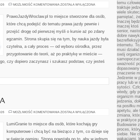
temu człowie
JAK
026
MOŻLIWOŚĆ KOMENTOWANIA
ZOSTAŁA WYŁĄCZONA
traktuje jed
NIE
STRACIĆ
wiele skutec
NA
PrawoJazdyWroclaw.pl to miejsce stworzone dla osób,
pamiętać, że
SPRZEDAŻY
Inaczej będz
AUTA
które chcą podejść do tematu prawa jazdy pewnie i
(WARTOŚĆ
inaczej ktoś
REZYDUALNA)
senior, nast
przejść drogę od pierwszej myśli o kursie aż po zdany
dobre nawyki
egzamin. Strona skupia się na tym, by nauka jazdy była
bezrefleksy
internetu. T
czytelna, a cały proces — od wyboru ośrodka, przez
musi działać
przygotowanie do teorii, aż po praktykę w mieście —
swój organiz
samopoczuci
tego, czy dopiero zaczynasz i szukasz podstaw, czy jesteś
uważność po
dopasowany 
znaczenie m
Jedzenie w 
pracy lub w 
sytości. Czł
wtedy, gdy p
organizm ma
IA
jedzenia, do
na posiłku m
apetytu, ale
GRY
026
MOŻLIWOŚĆ KOMENTOWANIA
ZOSTAŁA WYŁĄCZONA
zmiana, któr
DO
POBRANIA
w praktyce p
LumiGranie to miejsce dla osób, które kochają gry
Budowanie z
proces, któr
komputerowe i chcą być na bieżąco z tym, co dzieje się
siebie. Nie 
wakacjami, 
w świecie gamigu. Strona powstała po to, aby w jednym