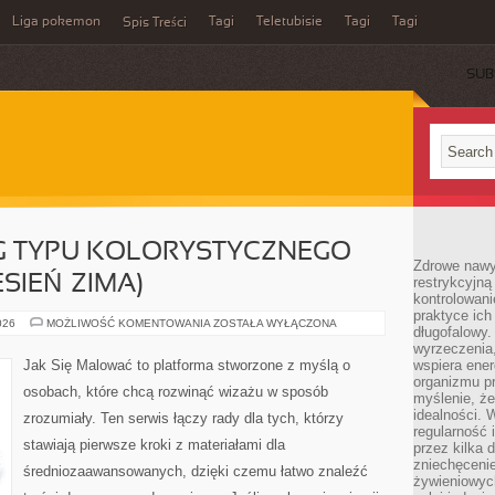
Liga pokemon
Tagi
Teletubisie
Tagi
Tagi
Spis Treści
SUB
G TYPU KOLORYSTYCZNEGO
Zdrowe nawyk
SIEŃ–ZIMA)
restrykcyjną 
kontrolowan
praktyce ich
MAKIJAŻ
026
MOŻLIWOŚĆ KOMENTOWANIA
ZOSTAŁA WYŁĄCZONA
długofalowy.
WEDŁUG
TYPU
wyrzeczenia,
KOLORYSTYCZNEGO
Jak Się Malować to platforma stworzone z myślą o
wspiera ener
(WIOSNA–
organizmu pr
LATO–
osobach, które chcą rozwinąć wizażu w sposób
JESIEŃ–
myślenie, ż
ZIMA)
idealności. 
zrozumiały. Ten serwis łączy rady dla tych, którzy
regularność 
stawiają pierwsze kroki z materiałami dla
przez kilka 
zniechęceni
średniozaawansowanych, dzięki czemu łatwo znaleźć
żywieniowych