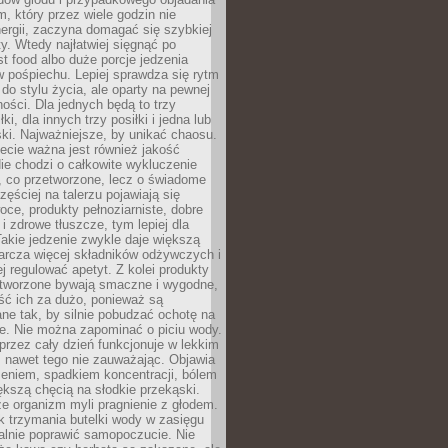
m, który przez wiele godzin nie
ergii, zaczyna domagać się szybkiej
. Wtedy najłatwiej sięgnąć po
st food albo duże porcje jedzenia
 pośpiechu. Lepiej sprawdza się rytm
o stylu życia, ale oparty na pewnej
ości. Dla jednych będą to trzy
ki, dla innych trzy posiłki i jedna lub
ki. Najważniejsze, by unikać chaosu.
ecie ważna jest również jakość
ie chodzi o całkowite wykluczenie
, co przetworzone, lecz o świadome
zęściej na talerzu pojawiają się
ce, produkty pełnoziarniste, dobre
 i zdrowe tłuszcze, tym lepiej dla
akie jedzenie zwykle daje większą
arcza więcej składników odżywczych i
j regulować apetyt. Z kolei produkty
tworzone bywają smaczne i wygodne,
eść ich za dużo, ponieważ są
ne tak, by silnie pobudzać ochotę na
je. Nie można zapominać o piciu wody.
rzez cały dzień funkcjonuje w lekkim
 nawet tego nie zauważając. Objawia
zeniem, spadkiem koncentracji, bólem
ększą chęcią na słodkie przekąski.
że organizm myli pragnienie z głodem.
k trzymania butelki wody w zasięgu
alnie poprawić samopoczucie. Nie