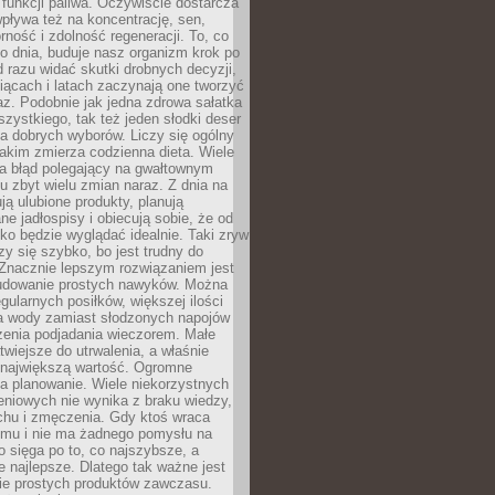
e funkcji paliwa. Oczywiście dostarcza
 wpływa też na koncentrację, sen,
orność i zdolność regeneracji. To, co
o dnia, buduje nasz organizm krok po
d razu widać skutki drobnych decyzji,
iącach i latach zaczynają one tworzyć
z. Podobnie jak jedna zdrowa sałatka
szystkiego, tak też jeden słodki deser
la dobrych wyborów. Liczy się ogólny
jakim zmierza codzienna dieta. Wiele
ia błąd polegający na gwałtownym
 zbyt wielu zmian naraz. Z dnia na
ują ulubione produkty, planują
e jadłospisy i obiecują sobie, że od
ko będzie wyglądać idealnie. Taki zryw
y się szybko, bo jest trudny do
 Znacznie lepszym rozwiązaniem jest
udowanie prostych nawyków. Można
gularnych posiłków, większej ilości
ia wody zamiast słodzonych napojów
zenia podjadania wieczorem. Małe
twiejsze do utrwalenia, a właśnie
 największą wartość. Ogromne
a planowanie. Wiele niekorzystnych
eniowych nie wynika z braku wiedzy,
chu i zmęczenia. Gdy ktoś wraca
omu i nie ma żadnego pomysłu na
wo sięga po to, co najszybsze, a
e najlepsze. Dlatego tak ważne jest
ie prostych produktów zawczasu.