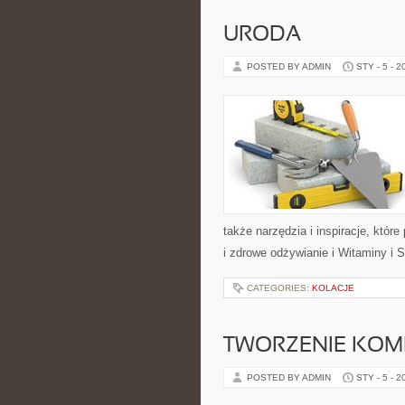
URODA
POSTED BY ADMIN
STY - 5 - 2
także narzędzia i inspiracje, któr
i zdrowe odżywianie i Witaminy i 
CATEGORIES:
KOLACJE
TWORZENIE KOM
POSTED BY ADMIN
STY - 5 - 2