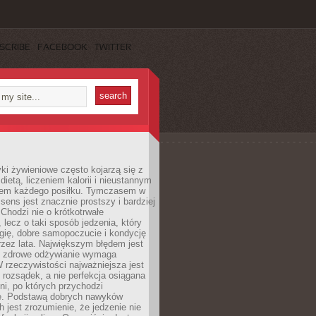
SCRIBE
FACEBOOK
TWITTER
i żywieniowe często kojarzą się z
dietą, liczeniem kalorii i nieustannym
iem każdego posiłku. Tymczasem w
 sens jest znacznie prostszy i bardziej
 Chodzi nie o krótkotrwałe
 lecz o taki sposób jedzenia, który
gię, dobre samopoczucie i kondycję
zez lata. Największym błędem jest
e zdrowe odżywianie wymaga
W rzeczywistości najważniejsza jest
i rozsądek, a nie perfekcja osiągana
dni, po których przychodzi
e. Podstawą dobrych nawyków
 jest zrozumienie, że jedzenie nie