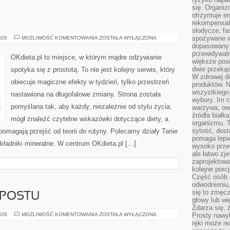
się. Organiz
otrzymuje en
rekompensaty
słodycze, fa
URODA
spożywane w
026
MOŻLIWOŚĆ KOMENTOWANIA
ZOSTAŁA WYŁĄCZONA
dopasowany d
przewidywaln
OKdieta.pl to miejsce, w którym mądre odżywianie
większe posił
dwie przekąs
spotyka się z prostotą. To nie jest kolejny serwis, który
W zdrowej di
obiecuje magiczne efekty w tydzień, tylko przestrzeń
produktów. N
wszystkiego
nastawiona na długofalowe zmiany. Strona została
wybory. Im c
pomyślana tak, aby każdy, niezależnie od stylu życia,
warzywa, owo
źródła białka
mógł znaleźć czytelne wskazówki dotyczące diety, a
organizmu. T
sytość, dost
e pomagają przejść od teorii do rutyny. Polecamy działy Tanie
pomaga lepie
Składniki mineralne. W centrum OKdieta.pl […]
wysoko prze
ale łatwo zj
zaprojektowa
kolejne porc
Część osób p
odwodnieniu,
się to zmęc
POSTU
głowy lub wi
Zdarza się, 
TWORZENIE
026
MOŻLIWOŚĆ KOMENTOWANIA
ZOSTAŁA WYŁĄCZONA
Prosty nawy
KOMPOSTU
ręki może re