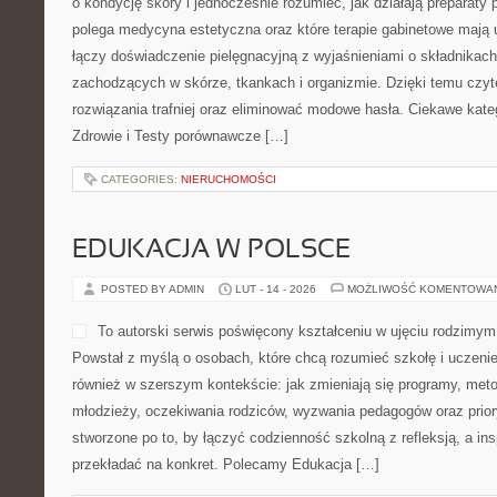
od wstępnego planu po ko
rozwiązań i akcentów. Jeśli
elegancja, nowoczesny minimalizm albo ogród barw, znajdziesz tu
styl na zwykłe podwórko. Kategorie to Mała architektura ogrodo
naszej uwagi są ogrody stylowe: […]
CATEGORIES:
NIERUCHOMOŚCI
NAGRYWANIE I PRODUKCJA WO
POSTED BY ADMIN
LUT - 16 - 2026
MOŻLIWOŚĆ KOMENTOWA
To zakątek stworzyliśmy ja
którym doświadczenie spoty
odkrywania. Jeśli szukasz p
świat dźwięków albo chces
znajdziesz tu materiały pr
do trudniejszych. To nie je
żywy przewodnik dla osób, które chcą świadomiej jej słuchać. No