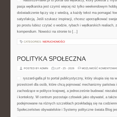
HISTORIA WĘDKARSTWA
POSTED BY ADMIN
LUT - 26 - 2026
MOŻLIWOŚĆ KOMENTOWA
Nadorsze-haller.pl to portal
z myślą o osobach, dla któ
czymś więcej niż tylko we
miejsce, w którym doświadc
każdy tekst ma pomagać łow
satysfakcją. Jeśli szukasz 
uporządkować swoje podejście do taktyki, albo po prostu lubisz c
wędkarskich realiach, znajdziesz tu solidne kompendium. Nowości
CATEGORIES:
NIERUCHOMOŚCI
POLITYKA SPOŁECZNA
POSTED BY ADMIN
LUT - 25 - 2026
MOŻLIWOŚĆ KOMENTOWA