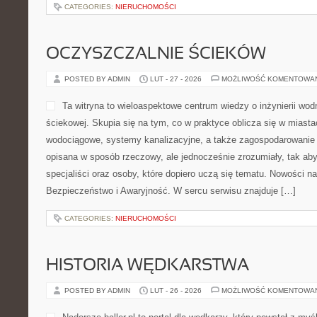
czyli krainy na obcasie włoskiego buta, ale klimat strony wykracz
CATEGORIES:
NIERUCHOMOŚCI
OCZYSZCZALNIE ŚCIEKÓW
POSTED BY ADMIN
LUT - 27 - 2026
MOŻLIWOŚĆ KOMENTOWA
Ta witryna to wieloaspekto
inżynierii wodnej oraz gosp
na tym, co w praktyce oblic
gminach: sieci wodociągowe
także zagospodarowanie wó
opisana w sposób rzeczowy
zrozumiały, tak aby po treści mogli sięgać specjaliści oraz osoby,
tematu. Nowości na stronie to Fotowoltaika i Bezpieczeństwo i A
znajduje […]
CATEGORIES:
NIERUCHOMOŚCI