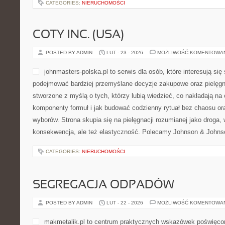
Treningi funkcjonalne i mobilność i Rower i kolarstwo. Sednem 12
CATEGORIES:
NIERUCHOMOŚCI
TRENING DOROSŁYCH
POSTED BY ADMIN
LUT - 24 - 2026
MOŻLIWOŚĆ KOMENTOWA
TKKF Sieraków to centrum w
traktują sport nie jako jedn
proces. Serwis łączy podej
codziennością: pokazuje, j
kroku, jak dbać o bezpiecze
umiejętności w duchu świad
dla tych, którzy chcą trenować rozsądniej, niezależnie od tego, c
kroków. Polecamy Kontuzje i profilaktyka i Sprzęt sportowy. W ce
CATEGORIES:
NIERUCHOMOŚCI