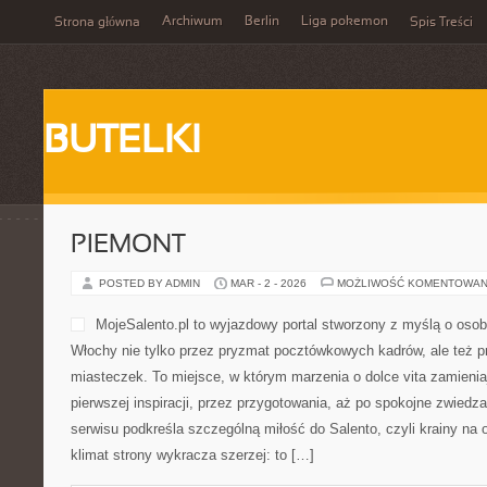
Archiwum
Berlin
Liga pokemon
Strona główna
Spis Treści
BUTELKI
PIEMONT
POSTED BY ADMIN
MAR - 2 - 2026
MOŻLIWOŚĆ KOMENTOWAN
MojeSalento.pl to wyjazdow
osobach, które chcą odkryć
pryzmat pocztówkowych kadr
życie miast i miasteczek. 
marzenia o dolce vita zamie
pierwszej inspiracji, przez 
spokojne zwiedzanie na miejscu. Nazwa serwisu podkreśla szczeg