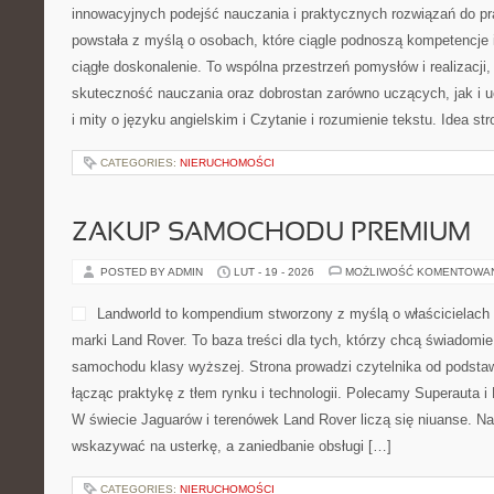
oraz piśmie. Strona prowad
prób, przez małe kroki, aż 
tematy związane z kompozycją i harmonią pisma. Ciekawe kategori
Kolor i Teoria Barw. W […]
CATEGORIES:
NIERUCHOMOŚCI
POLSKA SCENA MUZYCZNA
POSTED BY ADMIN
LUT - 21 - 2026
MOŻLIWOŚĆ KOMENTOWA
Limith to rozrywkowy maga
z myślą o czytelnikach szu
dniu, ale też o tych, którzy
miejsce, w którym brzmienia
a premiery łączą się z kla
bez nadęcia, dzięki czemu m
osobista i daje się czytać tak samo łatwo, jak słucha. Ciekawe kat
Muzyki i […]