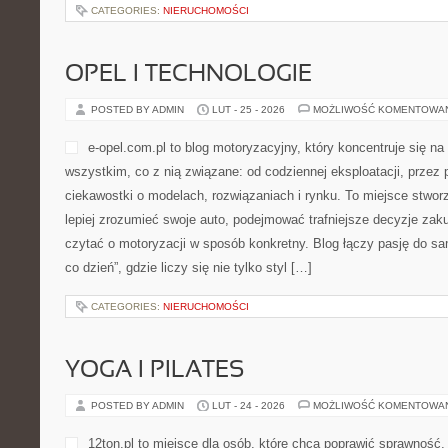
ryszard-galla.pl to portal p
się na wiedzy o społeczeńst
które chcą pojmować mecha
śledzić procesy zachodzące
jednocześnie budować nieza
fakty i konteksty. W centru
obywatel, a także to, jak decyzje podejmowane na różnych szczeb
codzienność. Nowości na stronie Społeczeństwo obywatelskie i S
Blog jest pisany […]
CATEGORIES:
NIERUCHOMOŚCI
OPEL I TECHNOLOGIE
POSTED BY ADMIN
LUT - 25 - 2026
MOŻLIWOŚĆ KOMENTOWA
e-opel.com.pl to blog motor
się na marce samochody Op
związane: od codziennej eks