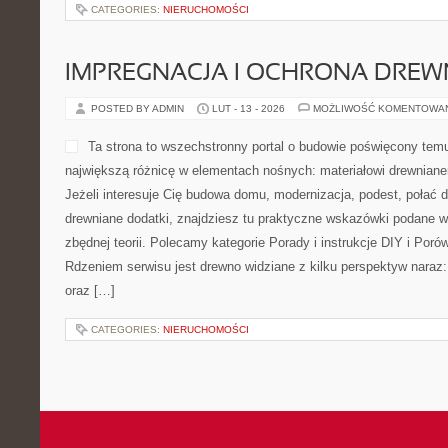
Teorii Muzyki i Muzyka Klasyczna. W centrum serwisu są funda
metrum, agogika, melodia […]
CATEGORIES:
NIERUCHOMOŚCI
ZABAWY I AKTYWNOŚCI
POSTED BY ADMIN
LUT - 15 - 2026
MOŻLIWOŚĆ KOMENTOWA
Przedszkole309 to serwis 
nad dziećmi, przedszkolom 
w pierwszych latach rozwoj
szkolnej. To miejsce, w któ
osoby wspierające dzieci z
dotyczące codzienności z 
dziecka od wieku żłobkowego aż po pierwsze lata szkoły. Zobacz
i Adaptacja dziecka. Ideą serwisu jest porządkowanie tematów, któr
wyzwaniem: adaptacja […]