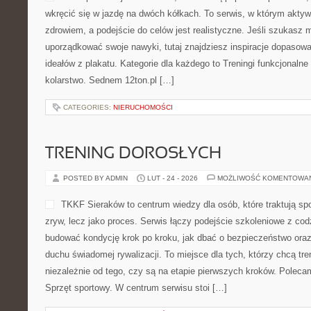
techniczne, po ciekawostki
rynku. To miejsce stworzone
zrozumieć swoje auto, pode
zakupowe i serwisowe oraz czytać o motoryzacji w sposób konkre
samochodów z podejściem „na co dzień”, gdzie liczy się nie tylko 
CATEGORIES:
NIERUCHOMOŚCI
YOGA I PILATES
POSTED BY ADMIN
LUT - 24 - 2026
MOŻLIWOŚĆ KOMENTOWA
12ton.pl to miejsce dla osó
sprawność, zredukować mas
jazdę na dwóch kółkach. To
aktywność fizyczna łączy s
do celów jest realistyczne.
chcesz uporządkować swoje 
inspiracje dopasowane do codzienności, a nie do ideałów z plakat