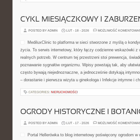
CATEGORIES:
NIERUCHOMOŚCI
TŁUMACZENIA I INTERPRETACJE
POSTED BY ADMIN
LUT - 20 - 2026
MOŻLIWOŚĆ KOMENTOWA
Kongres Anglistów to centr
angielskiego, którzy poszu
nauczania i praktycznych r
kursantami. Strona powstał
ciągle podnoszą kompetencj
ciągłe doskonalenie. To ws
realizacji, gdzie pierwszoplanowa jest skuteczność nauczania or
uczących, jak i uczestników. Polecamy Fakty i mity o języku angi
rozumienie tekstu. Idea strony opiera się […]
CATEGORIES:
NIERUCHOMOŚCI