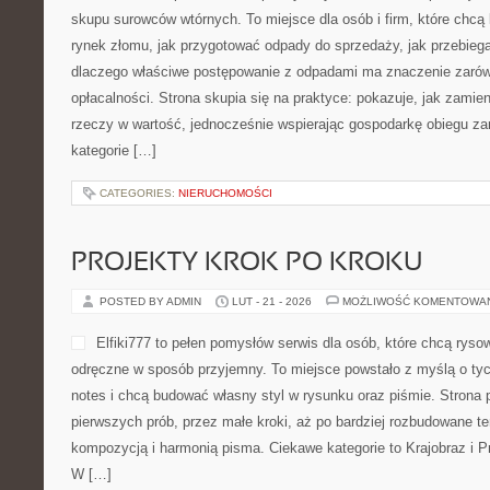
COTY INC. (USA)
POSTED BY ADMIN
LUT - 23 - 2026
MOŻLIWOŚĆ KOMENTOWA
johnmasters-polska.pl to se
interesują się światem bea
bardziej przemyślane decy
pielęgnacyjne. To miejsce 
którzy lubią wiedzieć, co na
komponenty formuł i jak bu
chaosu oraz bez przypadkowych wyborów. Strona skupia się na pi
droga, w którym liczy się konsekwencja, ale też elastyczność.
(USA) i […]
CATEGORIES:
NIERUCHOMOŚCI
SEGREGACJA ODPADÓW
POSTED BY ADMIN
LUT - 22 - 2026
MOŻLIWOŚĆ KOMENTOWA