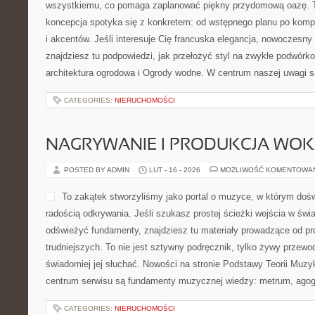
ZAKUP SAMOCHODU PREMIUM
POSTED BY ADMIN
LUT - 19 - 2026
MOŻLIWOŚĆ KOMENTOWA
Landworld to kompendium s
właścicielach marek brandu
Rover. To baza treści dla t
poznawać utrzymanie samo
Strona prowadzi czytelnika
zagadnienia, łącząc praktykę
Polecamy Superauta i Hyperauta i Tuning Premium W świecie Jag
Rover liczą się niuanse. Nawet drobne objawy potrafią wskazywać
obsługi […]
CATEGORIES:
NIERUCHOMOŚCI
CYKL MIESIĄCZKOWY I ZABURZE
POSTED BY ADMIN
LUT - 18 - 2026
MOŻLIWOŚĆ KOMENTOWA