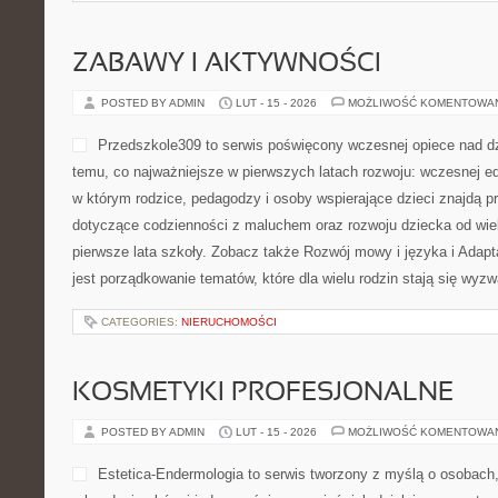
MediluxClinic to platforma 
kondycji pań na każdym eta
internetowy, który łączy c
wspierającym tonem dla re
tej przestrzeni stoi prewen
poznawanie sygnałów organ
aby ułatwiać orientację tematy, które często bywają niejednoznac
intymności. Kategorie Młoda kobieta – dorastanie i pierwsza wizyt
intymne i choroby […]
CATEGORIES:
NIERUCHOMOŚCI
OGRODY HISTORYCZNE I BOTAN
POSTED BY ADMIN
LUT - 17 - 2026
MOŻLIWOŚĆ KOMENTOWA
Portal Hellerówka to blog i
ogrodom w określonym styl
pomaga zaplanować piękny
miejsce, w którym koncepcj