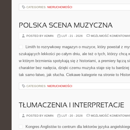
makmetalik.pl to centrum 
poświęcony tematyce odzy
wtórnych. To miejsce dla osó
rozumieć, jak działa rynek
odpady do sprzedaży, jak p
oraz dlaczego właściwe po
znaczenie zarówno dla ekologii, jak i dla opłacalności. Strona sku
pokazuje, jak zamienić pozornie bezużyteczne rzeczy w wartość,
gospodarkę obiegu zamkniętego. Ciekawe kategorie […]
CATEGORIES:
NIERUCHOMOŚCI
PROJEKTY KROK PO KROKU
POSTED BY ADMIN
LUT - 21 - 2026
MOŻLIWOŚĆ KOMENTOWA
Elfiki777 to pełen pomysłów
rysować i tworzyć pismo o
To miejsce powstało z myśl
linię, cenią notes i chcą b